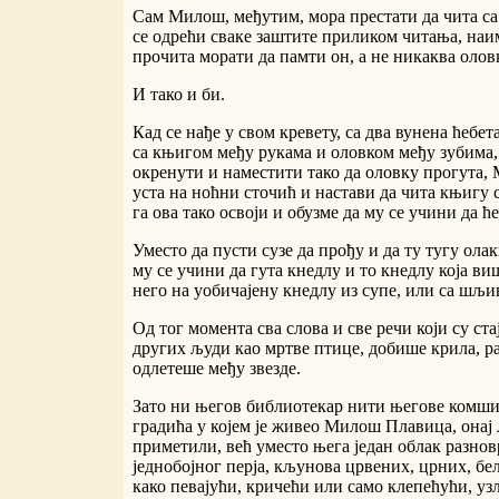
Сам Милош, међутим, мора престати да чита са
се одрећи сваке заштите приликом читања, наим
прочита морати да памти он, а не никаква олов
И тако и би.
Кад се нађе у свом кревету, са два вунена ћебе
са књигом међу рукама и оловком међу зубима, 
окренути и наместити тако да оловку прогута,
уста на ноћни сточић и настави да чита књигу 
га ова тако освоји и обузме да му се учини да ће
Уместо да пусти сузе да прођу и да ту тугу олак
му се учини да гута кнедлу и то кнедлу која в
него на уобичајену кнедлу из супе, или са шљи
Од тог момента сва слова и све речи који су ст
других људи као мртве птице, добише крила, р
одлетеше међу звезде.
Зато ни његов библиотекар нити његове комшиј
градића у којем је живео Милош Плавица, онај
приметили, већ уместо њега један облак разно
једнобојног перја, кљунова црвених, црних, бе
како певајући, кричећи или само клепећући, узл