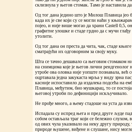
склизнула у његов стомак. Тамо је наставила д
Од тог дана једино што је Милош Плавица јео б
када их је све који су се могли наћи у књижара
појео, и није више могао да храни Castell 0,5, он
графитне улошке и стаде грдно да с мучи глађу
утолити.
Од тог дана он преста да чита, чак, стаде књиге
сматрајући их одговорним за своју муку.
Шта се тачно дешавало са његовим стомаком ниј
на снимцима које је његов лични рендгенолог 
утробе ова оловка није уопште познавала, већ 
оцртавала једна закукаста мрља у виду зрна пасу
касније испоставило да издалека подсећа на е
Плавица, међутим, био мушкарац, то се постој
његовој утроби по дефиницији искључивало.
Не прође много, а њему стадоше на уста да изв
Испадала су испред њега и пред друге људе пад
собом остављала траг који се бележио слухом, в
од ових чула указивало на неку другу природу, т
природе њушене, виђене и слушане, нису могл