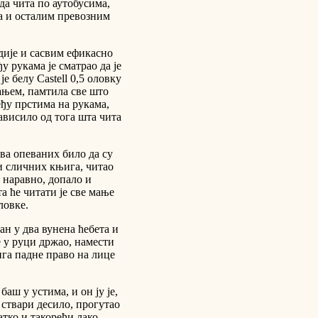
 да чита по аутобусима,
а и осталим превозним
адије и сасвим ефикасно
у рукама је сматрао да је
е белу Castell 0,5 оловку
ањем, памтила све што
еђу прстима на рукама,
зависило од тога шта чита
ова опеваних било да су
 и сличних књига, читао
, наравно, допало и
та ће читати је све мање
ловке.
ан у два вунена ћебета и
е у руци држао, намести
ига падне право на лице
баш у устима, и он ју је,
у ствари десило, прогутао
латко и такорећи лако