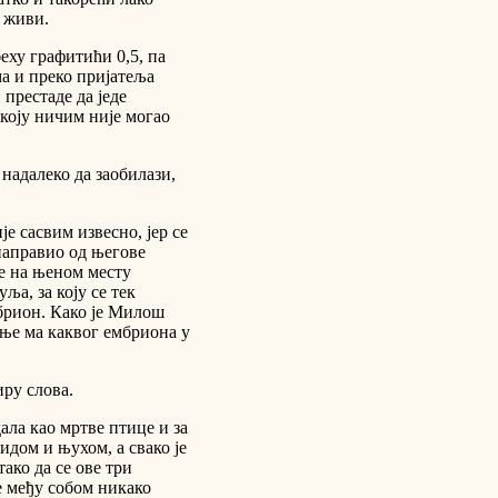
а живи.
еху графитићи 0,5, па
ма и преко пријатеља
 престаде да једе
 коју ничим није могао
 надалеко да заобилази,
е сасвим извесно, јер се
направио од његове
се на њеном месту
ља, за коју се тек
мбрион. Како је Милош
ање ма каквог ембриона у
иру слова.
ала као мртве птице и за
идом и њухом, а свако је
ако да се ове три
е међу собом никако