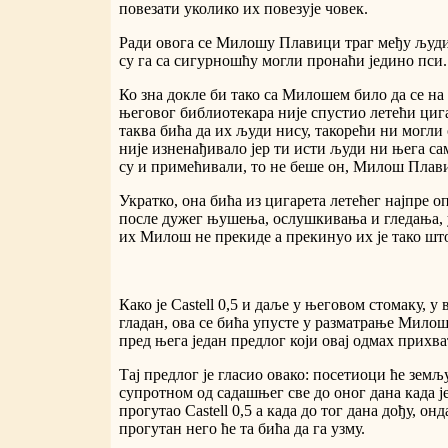
повезати уколико их повезује човек.
Ради овога се Милошу Плавици траг међу људи
су га са сигурношћу могли пронаћи једино пси.
Ко зна докле би тако са Милошем било да се на
његовог библиотекара није спустио летећи циг
таква бића да их људи нису, такорећи ни могл
није изненађивало јер ти исти људи ни њега са
су и примећивали, то не беше он, Милош Плавиц
Укратко, она бића из цигарета летећег најпре о
после дужег њушења, ослушкивања и гледања, 
их Милош не прекиде а прекинуо их је тако шт
Како је Castell 0,5 и даље у његовом стомаку, у
гладан, ова се бића упусте у разматрање Мило
пред њега један предлог који овај одмах прихва
Тај предлог је гласио овако: посетиоци ће земљ
супротном од садашњег све до оног дана када
прогутао Castell 0,5 а када до тог дана дођу, онд
прогутан него ће та бића да га узму.