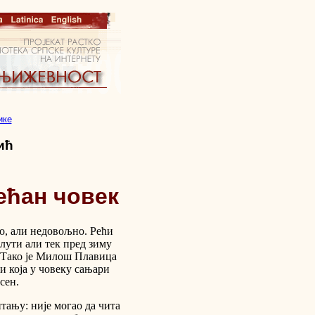
ике
ић
ећан човек
но, али недовољно. Рећи
 слути али тек пред зиму
. Тако је Милош Плавица
и која у човеку сањари
есен.
тању: није могао да чита