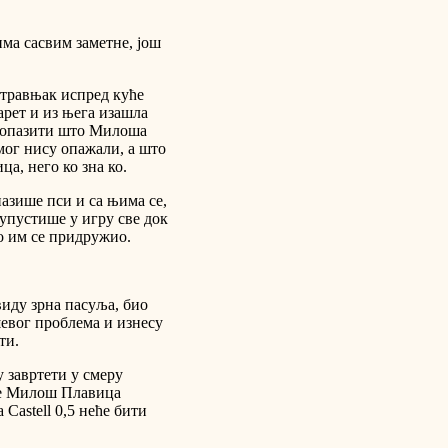
ма сасвим заметне, још
 травњак испред куће
арет и из њега изашла
и опазити што Милоша
мог нису опажали, а што
а, него ко зна ко.
пазише пси и са њима се,
упустише у игру све док
о им се придружио.
 виду зрна пасуља, био
шевог проблема и изнесу
ти.
у завртети у смеру
 је Милош Плавица
а Castell 0,5 неће бити