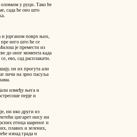
 оловком у руци. Тако ће
е, сада ће оно што
ка.
та и јорганом поврх њих,
пре него што ће се
 Милош је премести из
све до оног момента када
 се, ево, сад расплакати.
шају, он их прогута али
ише личи на зрно пасуља
вама.
ајали између њега и
астресоше перје и
е, ни ико други из
 летећи цигарет нису ни
врсних птица шареног и
лих, плавих и зелених,
еће изнад града и