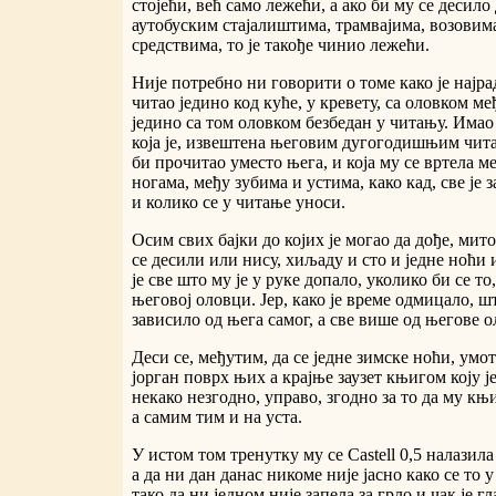
стојећи, већ само лежећи, а ако би му се десило
аутобуским стајалиштима, трамвајима, возовим
средствима, то је такође чинио лежећи.
Није потребно ни говорити о томе како је најр
читао једино код куће, у кревету, са оловком међ
једино са том оловком безбедан у читању. Имао ј
која је, извештена његовим дугогодишњим чит
би прочитао уместо њега, и која му се вртела м
ногама, међу зубима и устима, како кад, све је 
и колико се у читање уноси.
Осим свих бајки до којих је могао да дође, мит
се десили или нису, хиљаду и сто и једне ноћи
је све што му је у руке допало, уколико би се то
његовој оловци. Јер, како је време одмицало, ш
зависило од њега самог, а све више од његове о
Деси се, међутим, да се једне зимске ноћи, умот
јорган поврх њих а крајње заузет књигом коју ј
некако незгодно, управо, згодно за то да му књ
а самим тим и на уста.
У истом том тренутку му се Castell 0,5 налазила 
а да ни дан данас никоме није јасно како се то 
тако да ни једном није запела за грло и чак је г