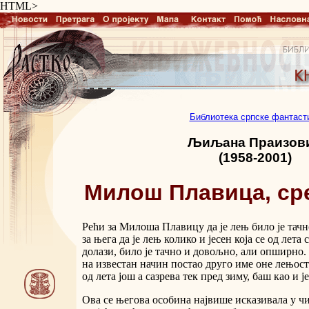
HTML>
Библиотека српске фантаст
Љиљана Праизов
(1958-2001)
Милош Плавица, ср
Рећи за Милоша Плавицу да је лењ било је тач
за њега да је лењ колико и јесен која се од лета
долази, било је тачно и довољно, али опширно
на известан начин постао друго име оне лењост
од лета још а сазрева тек пред зиму, баш као и ј
Ова се његова особина највише исказивала у чи