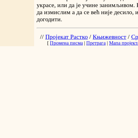
украсе, или да је учине занимљивом.
да измислим а да се већ није десило, и
догодити.
//
Пројекат Растко
/
Књижевност
/
Ср
[
Промена писма
|
Претрага
|
Мапа пројект