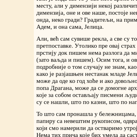
месту, али у димензији некој различит
димензија, оне и ове наше, постоје не
онда, неко гради? Градитељи, на прим
Адем, и она сама, Јелица.
Али, већ сам сувише рекла, а све су т
претпоставке. Утолико пре овај страх 
прстију док пишем нема разлога да м
(зато ваљда и пишем). Осим тога, и о
подробније о том случају не знам, ка
како је разјашњен нестанак младе Јел
може да оде ко год хоће и ако довољн
попа Драгана, може да се домогне арх
које за собом остављају писмени људи
су се нашли, што по казни, што по на
То што сам пронашла у бележницама,
папиру са невештим рукописом, одвра
који смо намерили да остваримо утрој
Нема тих прича које бих умела да сас