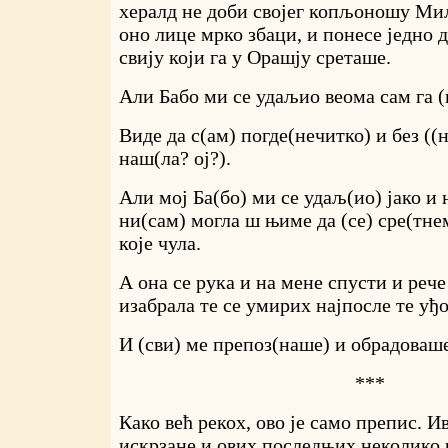
хералд не доби својег копљоношу Мили
оно лице мрко збаци, и понесе једно 
свију који га у Орашју среташе.
Али Бабо ми се удаљио веома сам га (
Виде да с(ам) погде(нечитко) и без ((
наш(ла? ој?).
Али мој Ба(бо) ми се удаљ(ио) јако и
ни(сам) могла ш њиме да (се) сре(тне
које чула.
А она се рука и на мене спусти и рече
изабрала те се умирих најпосле те уђо
И (сви) ме препоз(наше) и обрадоваше
***
Како већ рекох, ово је само препис. И
искрзане и ових последњих неколико 