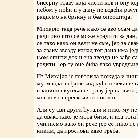
бисерну траву која чисти крв и ону ко
небом у ноћи и у дану не водећи рачун
радисмо на брзину и без опроштаја.
Михајло тада рече како се ево осам да
ради оно што се може урадити за дан, 
се тако како он вели не сме, јер за св
за сваку звезду изнад тог дана има јед
њом општи док њена звезда не зађе са
радити, јер су оне бића лако увредљив
Из Михајла је говорила пожуда и ниш
му, млада, сеђаше код куће и чекаше га
планини скупљаше траву јер на њега д
могаше га прескочити никако.
Али су сви други ћутали и нико му не 
да овако како је мора бити, и иза тога
учинисмо како он рече јер се нико не н
никим, да прослови како треба.