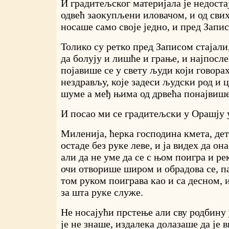
И градитељског материјала је недоста
одвећ заокупљени иловачом, и од сви
носаше само своје једно, и пред Запис
Толико су ретко пред Записом стајали
да болују и лишће и грање, и најпосле
појавише се у свету људи који говора
нездрављу, које задеси људски род и ц
шуме а међ њима од дрвећа понајвиш
И посао ми се градитељски у Орашју 
Миленија, ћерка господина кмета, дет
остаде без руке леве, и ја видех да он
али да не уме да се с њом поигра и реко
очи отворише широм и обрадова се, па 
том руком поиграва као и са десном, 
за шта руке служе.
Не носајући прстење али сву родбину 
је не знаше, издалека долазаше да је 