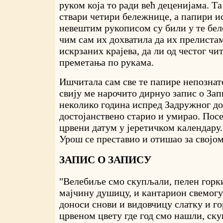
руком која то ради већ деценијама. Та
ствари четири бележнице, а папири 
невештим рукописом су били у те бе
чим сам их дохватила да их прелистам
искрзаних крајева, да ли од честог чи
преметања по рукама.
Ишчитала сам све те папире непознато
свију ме нарочито дирнуо запис о Запи
неколико година испред Задружног до
достојанствено старио и умирао. Посеч
црвени датум у јеретичком календару.
Урош се преставио и отишао за својо
ЗАПИС О ЗАПИСУ
"Велебиље смо скупљали, пелен горки
мајчину душицу, и кантарион свемогућ
доноси снови и видовчицу слатку и го
црвеном цвету где год смо нашли, ск