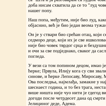
доба нисам схватила да се то "луд чов
нашег попу.
Наш попа, међутим, није био луд, како
објаснио, већ је био један веома тужа
Он је у ствари био срећан отац, који с
седморо деце, који их је све ишколова
није био човек тврдог срца и бездушн
и очи за све подједнако, сваког да сас
погледа.
У вези са том попином децом, имао је
ћерке; Првула, Илију кога су сви зва
синове, и ћерке Лепосаву, Миросаву, 
Ова последња, најмлађа, замакне у на
шеснаест година, и то без трага, неста
више ништа није чуо нити је гдегод ви
догоди после четрдесет дана од смрти
Јелициног деде, Адема.