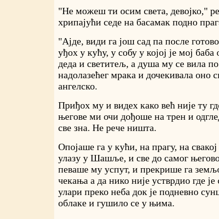
"Не можеш ти осим света, девојко," р
хрипајући седе на басамак подно прага
"Ајде, види га још сад па после готово
уђох у кућу, у собу у којој је мој баб
деда и светитељ, а душа му се вила п
надолазећег мрака и дочекивала оно с
ангелско.
Приђох му и видех како већ није ту где
његове ми очи дођоше на трен и одгле
све зна. Не рече ништа.
Опојаше га у кући, на прагу, на свако
улазу у Шашље, и све до самог његово
певаше му успут, и прекрише га земљ
чекања а да нико није устврдио где је 
улари преко неба док је подневно сунц
облаке и гушило се у њима.