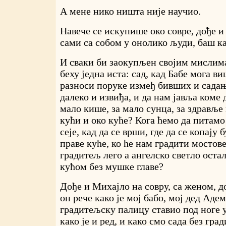
А мене нико ништа није научио.
Навече се искупише око совре, дође и 
сами са собом у онолико људи, баш ка
И сваки би заокупљен својим мислима
беху једна иста: сад, кад Бабе мога ви
разноси поруке измеђ бивших и садањи
далеко и извиђа, и да нам јавља коме 
мало кише, за мало сунца, за здравље и
кући и око куће? Кога ћемо да питамо 
сеје, кад да се врши, где да се копају б
праве куће, ко ће нам градити мостов
градитељ лего а ангелско светло оста
кућом без мушке главе?
Дође и Михајло на совру, са женом, 
он рече како је мој бабо, мој дед Адем
градитељску палицу ставио под ноге у
како је и ред, и како смо сада без гра