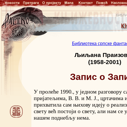
Библиотека српске фанта
Љиљана Праизо
(1958-2001)
Запис о Зап
У пролеће 1990., у једном разговору с
пријатељима, В. В. и М. Ј., цртачима 
прихватила сам њихову идеју о реализ
свету већ постоји о свету, али нам се 
нашем поднебљу нема.