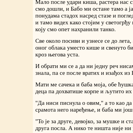
Мало после удари киша, растера нас с
смо дошли, и Бабо ми остане тамо а ја
понудама стадох насред стазе и поглед
и тамо видех како стојим у светогрђу
коју смо опет нахранили танко.
Све около посиви и узнесе се до лета, 
оног облака уместо кише и свенуто 
кроз његова уста.
И обрати ми се а да ни једну реч ниса
знала, па се после вратих и изађох и
Мати ме сачека и баба моја, обе ћушк
деца па дохватише корпе и љутито их
"Да ниси писнула о овим," а то као да
срамота него наређење, и баба ми још
"То је за друге, девојко, за мушке и с
друга посла. А нико те ништа није ни 