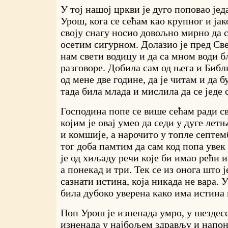
У тој нашој цркви је дуго поповао је
Урош, кога се сећам као крупног и јако
своју снагу носио довољно мирно да 
осетим сигурном. Долазио је пред Св
нам свети водицу и да са мном води 
разговоре. Добила сам од њега и Библи
од мене две године, да је читам и да б
тада била млада и мислила да се једе 
Господина попе се више сећам ради св
којим је овај умео да седи у дуге лет
и комшије, а нарочито у топле септем
тог доба памтим да сам код попа увек
је од хиљаду речи које би имао рећи и
а понекад и три. Тек се из онога што ј
сазнати истина, која никада не вара. У
била дубоко уверена како има истина к
Поп Урош је изненада умро, у шездесе
изненада у најбољем здрављу и напон