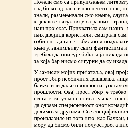
Почели смо са прикупљањем литератур
год би ко од нас сазнао нешто ново, ш
знали, размењивали смо књиге, слуша
којекакве натукнице са разних страна
наш пројекат. Прихватила сам назив "п
њих двојица користили, сматрала сам
озбиљно да га се озбиљно и подухва
књигу, занимљиву свим фантастима и 
требала да описује бића која никада н
за која бар нисмо сигурни да су икада
У замисли мојих пријатеља, овај прој
прост збир необичних дешавања, лица
ближе или даље прошлости, уосталом,
прошлости. Овај прост збир је требао
свега тога, уз моје списатељске спосо
да одрази специфичност оног комадић
делимо са другима. Све специфичност
произлазиле из тога што, као Балкан,
мору да бисмо били полуострво, а ни