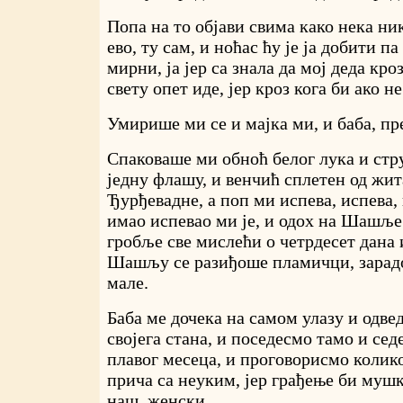
Попа на то објави свима како нека ни
ево, ту сам, и ноћас ћу је ја добити п
мирни, ја јер са знала да мој деда кро
свету опет иде, јер кроз кога би ако не
Умирише ми се и мајка ми, и баба, пр
Спаковаше ми обноћ белог лука и стр
једну флашу, и венчић сплетен од жит
Ђурђевадне, а поп ми испева, испева, 
имао испевао ми је, и одох на Шашље
гробље све мислећи о четрдесет дана и
Шашљу се разиђоше пламичци, зарад
мале.
Баба ме дочека на самом улазу и одве
својега стана, и поседесмо тамо и се
плавог месеца, и проговорисмо колик
прича са неуким, јер грађење би муш
наш, женски.