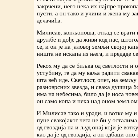
закрчени, него нека их најпре прокопа
пусти, а он тако и учини и жена му за
дечачића.
Милисав, копљоноша, откад се врати 
дружбе и дође да живи код нас, штого
се, и он је на јаловој земљи својој кап
ништа не искапа из њега, и предаде 
Рекох му да се биљка од светлости и о
устубину, те да му ваља радити свакак
шта већ иде. Светлост, опет, на земљу
разноврсних звезда, и свака душица б
има на небесима, било да је носа чов
он само копа и нека над оном земљом
И Милисав тако и уради, и вотке му и
пуне свакојаког чега не би у осталима
од гвоздија па и људ онај који је вот
као да је од гвоздија, а он одбаци оно