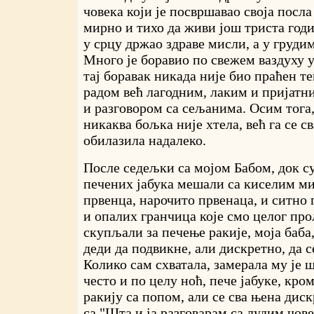
човека који је посвршавао своја посла
мирно и тихо да живи још триста годин
у срцу држао здраве мисли, а у грудим
Много је боравио по свежем ваздуху 
тај боравак никада није био праћен 
радом већ лагодним, лаким и пријатн
и разговором са сељанима. Осим тога,
никаква бољка није хтела, већ га се с
обилазила надалеко.
После седељки са мојом Бабом, док с
печених јабука мешали са киселим м
првенца, нарочито првенаца, и ситно 
и опалих гранчица које смо целог про
скупљали за печење ракије, моја баба,
деди да подвикне, али дискретно, да с
Колико сам схватала, замерала му је ш
често и по целу ноћ, пече јабуке, кро
ракију са попом, али се сва њена дис
са "Шта и ја разговарам са лудим чове