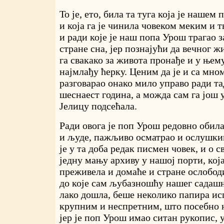
То је, ето, била та туга која је нашем
и која га је чинила човеком меким и т
и ради које је наш попа Урош трагао з
стране сна, јер познајући да вечног жи
га свакако за живота пронађе и у њему
најмлађу ћерку. Ценим да је и са мно
разговарао онако мило управо ради т
шеснаест година, а можда сам га још 
Јелицу подсећала.
Ради овога је поп Урош редовно обила
и људе, пажљиво осматрао и ослушкив
је у та доба редак писмен човек, и о с
једну мању архиву у нашој порти, која
преживела и домаће и стране ослободи
до које сам љубазношћу нашег садаш
лако дошла, беше неколико папира и
крупним и неспретним, што посебно 
јер је поп Урош имао ситан рукопис, 