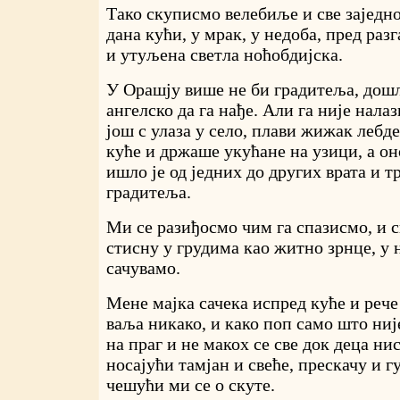
Тако скуписмо велебиље и све заједно
дана кући, у мрак, у недоба, пред ра
и утуљена светла ноћобдијска.
У Орашју више не би градитеља, дошл
ангелско да га нађе. Али га није налаз
још с улаза у село, плави жижак лебд
куће и држаше укућане на узици, а он
ишло је од једних до других врата и 
градитеља.
Ми се разиђосмо чим га спазисмо, и 
стисну у грудима као житно зрнце, у 
сачувамо.
Мене мајка сачека испред куће и рече
ваља никако, и како поп само што није
на праг и не макох се све док деца ни
носајући тамјан и свеће, прескачу и г
чешући ми се о скуте.