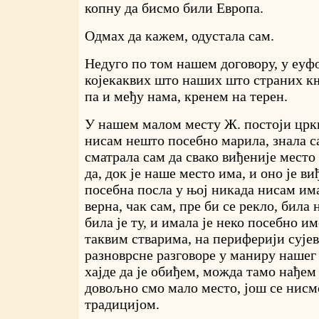
копну да бисмо били Европа.
Одмах да кажем, одустала сам.
Недуго по том нашем договору, у еу
којекаквих што наших што страних књи
па и међу нама, кренем на терен.
У нашем малом месту Ж. постоји цркв
нисам нешто посебно марила, знала сам
сматрала сам да свако виђеније место 
да, док је наше место има, и оно је ви
посебна посла у њој никада нисам им
верна, чак сам, пре би се рекло, била 
била је ту, и имала је неко посебно им
таквим стварима, на периферији сујеве
разноврсне разговоре у маниру нашег 
хајде да је обиђем, можда тамо нађе
довољно смо мало место, још се нисм
традицијом.