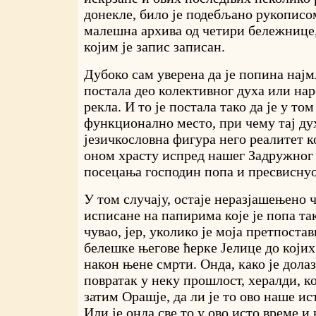
донекле, било је подебљано рукописом
малешна архива од четири бележнице,
којим је запис записан.
Дубоко сам уверена да је попина најм
постала део колективног духа или нар
рекла. И то је постала тако да је у том
функционално место, при чему тај ду
језичкословна фигура него реалитет ко
оном храсту испред нашег Задружног д
посецања господин попа и пресвиснуо
У том случају, остаје неразјашењено 
исписане на папирима које је попа та
чувао, јер, уколико је моја претпостав
белешке његове ћерке Јелице до којих
након њене смрти. Онда, како је дола
повратак у неку прошлост, хералди, 
затим Орашје, да ли је то ово наше ис
Или је онда све то у ово исто време и