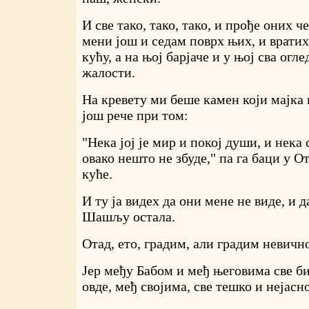
И све тако, тако, тако, и прође оних ч
мени још и седам поврх њих, и вратих 
кућу, а на њој барјаче и у њој сва огл
жалости.
На кревету ми беше камен који мајка н
још рече при том:
"Нека јој је мир и покој души, и нека
овако нешто не збуде," па га баци у О
куће.
И ту ја видех да они мене не виде, и д
Шашљу остала.
Отад, ето, градим, али градим невично
Јер међу Бабом и међ његовима све би 
овде, међ својима, све тешко и нејасно