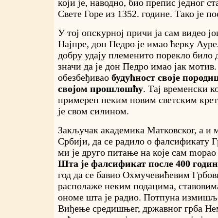
који је, наводно, био препис једног с
Свете Горе из 1352. године. Тако је п
У тој опскурној причи ја сам видео јо
Најпре, дон Педро је имао ћерку Аурел
добру удају племенито порекло било 
значи да је дон Педро имао јак мотив.
обезбеђивао
будућност своје породиц
својом прошлошћу
. Тај временски к
примерен неким новим светским крет
је свом силином.
Закључак академика Матковског, а и 
Србији, да се радило о фалсификату 
ми је друго питање на које сам mорао
Шта је фалсификат после 400 годин
год да се бавио Охмучевићевим Грбов
располаже неким подацима, ставови
ономе шта је радио. Потпуна измишљо
Виђење средишњег, државног грба Не