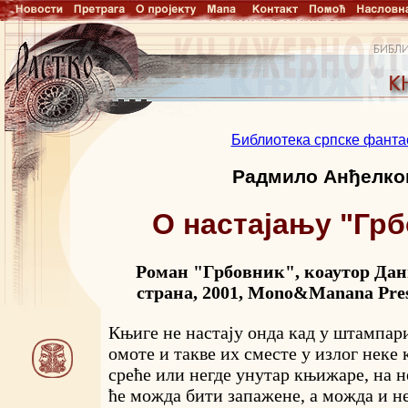
Библиотека српске фанта
Радмило Анђелко
О настајању "Гр
Роман "Грбовник", коаутор Дан
страна, 2001, Mono&Manana Pres,
Књиге не настају онда кад у штампари
омоте и такве их сместе у излог неке
среће или негде унутар књижаре, на н
ће можда бити запажене, а можда и не