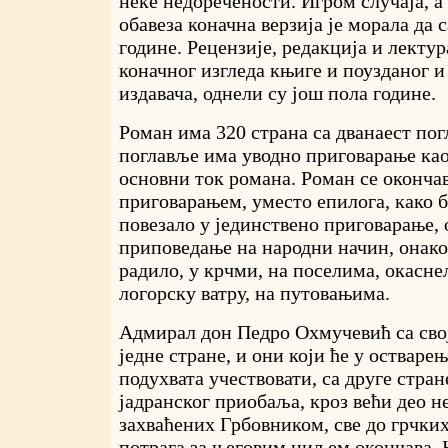
неке недоречености. Игром случаја, а
обавеза коначна верзија је морала да с
године. Рецензије, редакција и лектур
коначног изгледа књиге и поузданог 
издавача, однели су још пола године.
Роман има 320 страна са дванаест пог
поглавље има уводно приговарање као 
основни ток романа. Роман се оконча
приговарањем, уместо епилога, како б
повезало у јединствено приговарање,
приповедање на народни начин, онако 
радило, у крчми, на поселима, окасн
логорску ватру, на путовањима.
Адмирал дон Педро Охмучевић са сво
једне стране, и они који ће у остваре
подухвата учествовати, са друге стран
јадранског приобаља, кроз већи део 
захваћених Грбовником, све до грчких
потрага за његовим циљем окончава. 