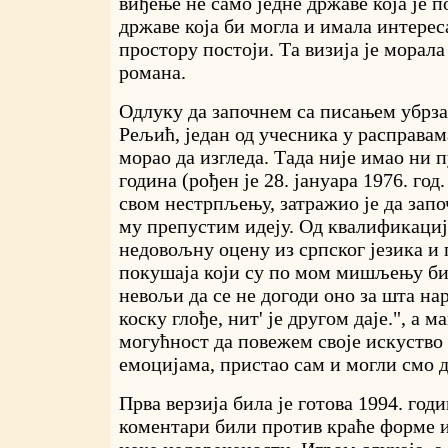
виђење не само једне државе која је по
државе која би могла и имала интерес
простору постоји. Та визија је морала
романа.
Одлуку да започнем са писањем убрза
Рељић, један од учесника у расправам
морао да изгледа. Тада није имао ни 
година (рођен је 28. јануара 1976. год.
свом нестрпљењу, затражио је да зап
му препустим идеју. Од квалификациј
недовољну оцену из српског језика и
покушаја који су по мом мишљењу б
невољи да се не догоди оно за шта нар
коску глође, нит' је другом даје.", а м
могућност да повежем своје искуство
емоцијама, пристао сам и могли смо 
Прва верзија била је готова 1994. годи
коментари били против краће форме и