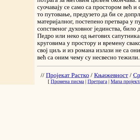
суочавају се само са простором већ и 
то путовање, предузето да би се допрл
материјалног, постепено претвара у 
сопственог духовног јединства, било д
Педро или неко од његових сапутник
круговима у простору и времену свак
свој циљ и из романа излази не са он
већ са оним чему су несвесно тежили.
//
Пројекат Растко
/
Књижевност
/
Ср
[
Промена писма
|
Претрага
|
Мапа пројект