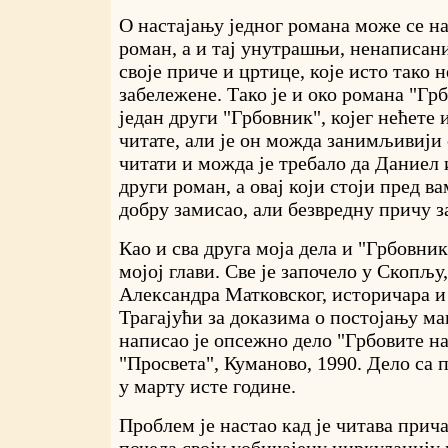
О настајању једног романа може се н
роман, а и тај унутрашњи, ненаписан
своје приче и цртице, које исто тако 
забележене. Тако је и око романа "Гр
један други "Грбовник", којег нећете
читате, али је он можда занимљивији о
читати и можда је требало да Даниел 
други роман, а овај који стоји пред в
добру замисао, али безвредну причу з
Као и сва друга моја дела и "Грбовник
мојој глави. Све је започело у Скопљу,
Александра Матковског, историчара 
Трагајући за доказима о постојању ма
написао је опсежно дело "Грбовите н
"Просвета", Куманово, 1990. Дело са 
у марту исте године.
Проблем је настао кад је читава прич
почела своју уобичајену циркулацију