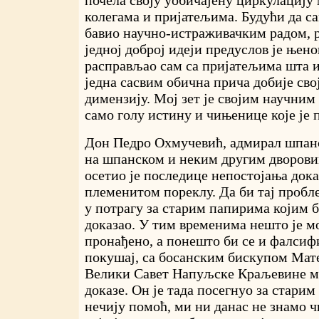
колегама и пријатељима. Будући да с
бавио научно-истраживачким радом, 
једној доброј идеји предуслов је њено
расправљао сам са пријатељима шта и
једна сасвим обична прича добије св
димензију. Мој зет је својим научни
само голу истину и чињенице које је 
Дон Педро Охмучевић, адмирал шпанс
на шпанском и неким другим дворови
осетио је последице непостојања дока
племенитом пореклу. Да би тај пробл
у потрагу за старим папирима којим 
доказао. У тим временима нешто је мо
пронађено, а понешто би се и фалсиф
покушај, са босанским бискупом Мат
Велики Савет Напуљске Краљевине му
доказе. Он је тада посегнуо за стари
нечију помоћ, ми ни данас не знамо ч