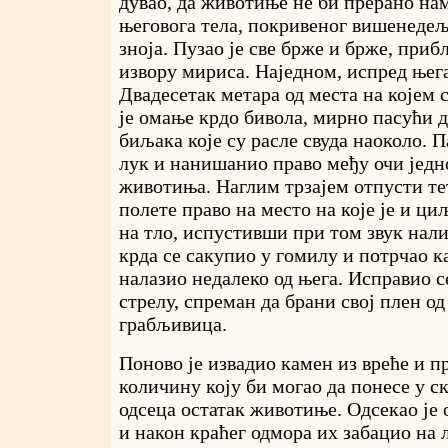
дувао, да животиње не би прерано на
његовога тела, покривеног вишенеде
зноја. Пузао је све брже и брже, приб
извору мириса. Наједном, испред њега
Двадесетак метара од места на којем с
је омање крдо бивола, мирно пасући 
биљака које су расле свуда наоколо. 
лук и нанишанио право међу очи једн
животиња. Наглим трзајем отпусти те
полете право на место на које је и ц
на тло, испустивши при том звук нали
крда се сакупио у гомилу и потрчао к
налазио недалеко од њега. Исправио с
стрелу, спреман да брани свој плен од
грабљивица.
Поново је извадио камен из вреће и 
количину коју би могао да понесе у с
одсеца остатак животиње. Одсекао је о
и након краћег одмора их забацио на 