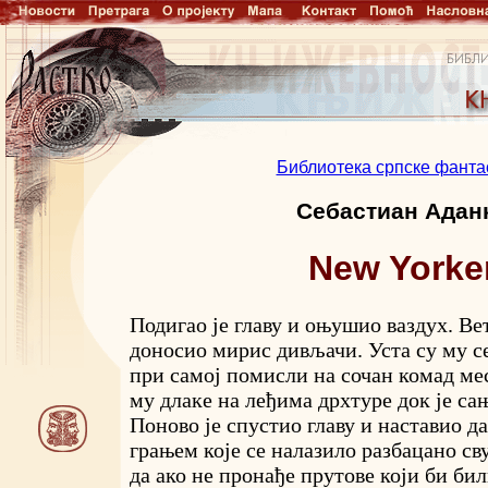
Библиотека српске фанта
Себастиан Адан
New Yorke
Подигао је главу и оњушио ваздух. Вет
доносио мирис дивљачи. Уста су му 
при самој помисли на сочан комад мес
му длаке на леђима дрхтуре док је са
Поново је спустио главу и наставио д
грањем које се налазило разбацано сву
да ако не пронађе прутове који би би