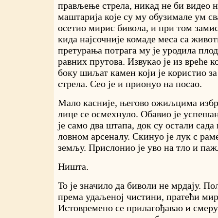
прављење стрела, никад не би видео н
маштарија које су му обузимале ум св
осетио мирис бивола, и при том замис
кида најсочније комаде меса са живот
претурања потрага му је уродила плод
равних прутова. Извукао је из вреће ко
боку шиљат камен који је користио з
стрела. Сео је и прионуо на посао.
Мало касније, његово ожиљцима избр
лице се осмехнуло. Обавио је успеша
је само два штапа, док су остали сад
ловном арсеналу. Скинуо је лук с рам
земљу. Прислонио је уво на тло и па
Ништа.
То је значило да биволи не мрдају. По
према удаљеној чистини, пратећи ми
Истовремено се прилагођавао и смеру 