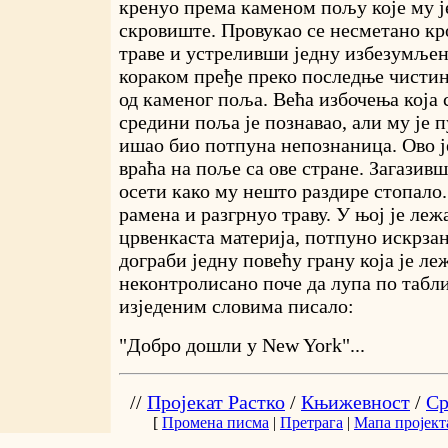
кренуо према каменом пољу које му ј
скровиште. Провукао се несметано кр
траве и устреливши једну избезумље
кораком пређе преко последње чистине 
од каменог поља. Већа избочења која с
средини поља је познавао, али му је п
ишао био потпуна непознаница. Ово је
враћа на поље са ове стране. Загазив
осети како му нешто раздире стопало.
рамена и разгрнуо траву. У њој је леж
црвенкаста материја, потпуно искрзан
дограби једну повећу грану која је ле
неконтролисано поче да лупа по табли 
изједеним словима писало:
"Добро дошли у New York"...
//
Пројекат Растко
/
Књижевност
/
Ср
[
Промена писма
|
Претрага
|
Мапа пројект