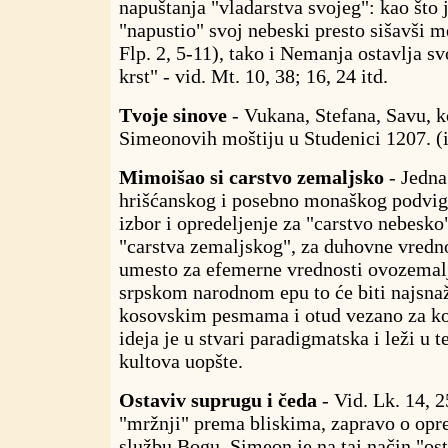
napuštanja "vladarstva svojeg": kao što j
"napustio" svoj nebeski presto sišavši me
Flp. 2, 5-11), tako i Nemanja ostavlja sv
krst" - vid. Mt. 10, 38; 16, 24 itd.
Tvoje sinove
- Vukana, Stefana, Savu, k
Simeonovih moštiju u Studenici 1207. (i
Mimoišao si carstvo zemaljsko
- Jedna
hrišćanskog i posebno monaškog podviga
izbor i opredeljenje za "carstvo nebesk
"carstva zemaljskog", za duhovne vredno
umesto za efemerne vrednosti ovozemal
srpskom narodnom epu to će biti najsnaž
kosovskim pesmama i otud vezano za ko
ideja je u stvari paradigmatska i leži u 
kultova uopšte.
Ostaviv suprugu i čeda
- Vid. Lk. 14, 
"mržnji" prema bliskima, zapravo o opre
službu Bogu. Simeon je na taj način "os