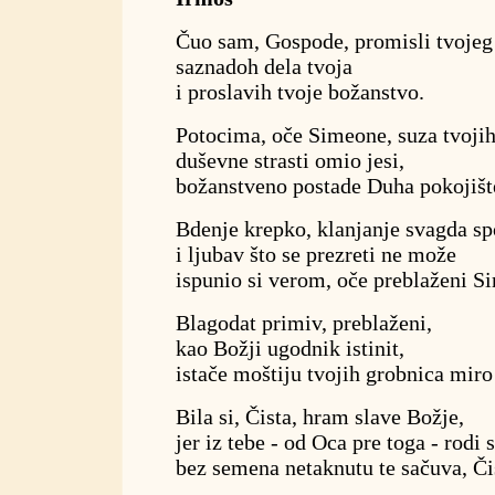
Čuo sam, Gospode, promisli tvojeg 
saznadoh dela tvoja
i proslavih tvoje božanstvo.
Potocima, oče Simeone, suza tvoji
duševne strasti omio jesi,
božanstveno postade Duha pokojište
Bdenje krepko, klanjanje svagda s
i ljubav što se prezreti ne može
ispunio si verom, oče preblaženi S
Blagodat primiv, preblaženi,
kao Božji ugodnik istinit,
istače moštiju tvojih grobnica miro
Bila si, Čista, hram slave Božje,
jer iz tebe - od Oca pre toga - rodi 
bez semena netaknutu te sačuva, Či