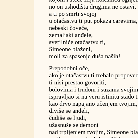
no on ushodišta drugima ne ostavi,
a ti po smrti svojoj
u otačastvu ti put pokaza carevima,
nebeski čoveče,
zemaljski anđele,
svetilniče otačastvu ti,
Simeone blaženi,
moli za spasenje duša naših!
Prepodobni oče,
ako je otačastvu ti trebalo propoved
ti nisi prestao govoriti,
bolovima i trudom i suzama svoji
ispravljao si na veru istinitu stado t
kao drvo napajano učenjem tvojim,
diviše se anđeli,
čudiše se ljudi,
užasnuše se demoni
nad trpljenjem tvojim, Simeone bla