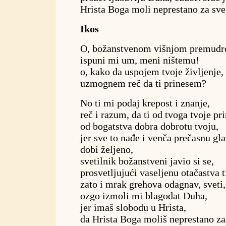
Hrista Boga moli neprestano za sve
Ikos
O, božanstvenom višnjom premudr
ispuni mi um, meni ništemu!
o, kako da uspojem tvoje življenje, 
uzmognem reč da ti prinesem?
No ti mi podaj krepost i znanje,
reč i razum, da ti od tvoga tvoje pr
od bogatstva dobra dobrotu tvoju,
jer sve to nađe i venča prečasnu gl
dobi željeno,
svetilnik božanstveni javio si se,
prosvetljujući vaseljenu otačastva t
zato i mrak grehova odagnav, sveti,
ozgo izmoli mi blagodat Duha,
jer imaš slobodu u Hrista,
da Hrista Boga moliš neprestano za