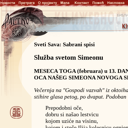
Sveti Sava: Sabrani spisi
Služba svetom Simeonu
MESECA TOGA (februara) u 13. 
OCA NAŠEG SIMEONA NOVOGA 
Večernja na "Gospodi vazvah" iz oktoiha
stihire glasa petog, po dvaput. Podoban 
Prepodobni oče,
dobru si našao lestvicu
kojom uziće na visinu,
kojom i steče Ilija kolesnicu ognje