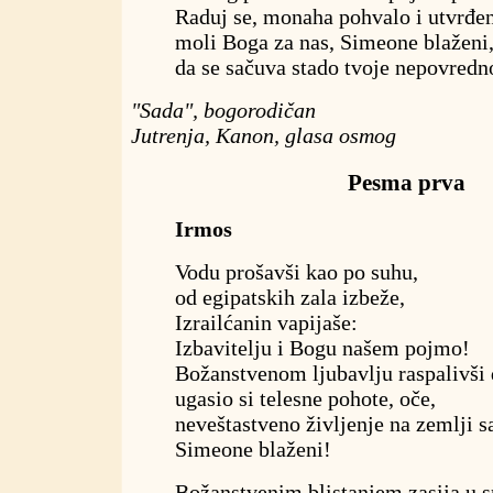
Raduj se, monaha pohvalo i utvrđen
moli Boga za nas, Simeone blaženi
da se sačuva stado tvoje nepovredn
"Sada", bogorodičan
Jutrenja, Kanon, glasa osmog
Pesma prva
Irmos
Vodu prošavši kao po suhu,
od egipatskih zala izbeže,
Izrailćanin vapijaše:
Izbavitelju i Bogu našem pojmo!
Božanstvenom ljubavlju raspalivši
ugasio si telesne pohote, oče,
neveštastveno življenje na zemlji s
Simeone blaženi!
Božanstvenim blistanjem zasija u 