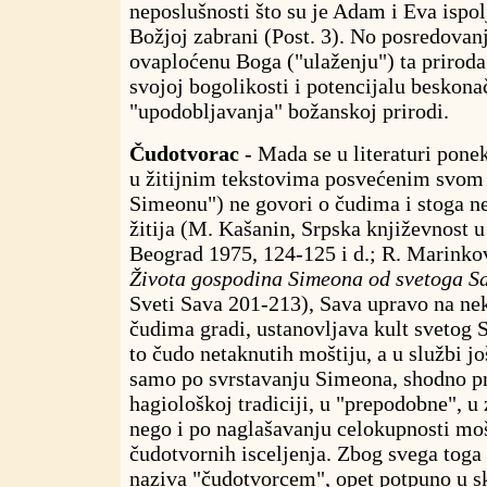
neposlušnosti što su je Adam i Eva ispo
Božjoj zabrani (Post. 3). No posredova
ovaploćenu Boga ("ulaženju") ta priroda
svojoj bogolikosti i potencijalu beskon
"upodobljavanja" božanskoj prirodi.
Čudotvorac
- Mada se u literaturi pone
u žitijnim tekstovima posvećenim svom
Simeonu") ne govori o čudima i stoga n
žitija (M. Kašanin, Srpska književnost 
Beograd 1975, 124-125 i d.; R. Marinko
Života gospodina Simeona od svetoga S
Sveti Sava 201-213), Sava upravo na n
čudima gradi, ustanovljava kult svetog S
to čudo netaknutih moštiju, a u službi jo
samo po svrstavanju Simeona, shodno p
hagiološkoj tradiciji, u "prepodobne", u 
nego i po naglašavanju celokupnosti mošt
čudotvornih isceljenja. Zbog svega tog
naziva "čudotvorcem", opet potpuno u s