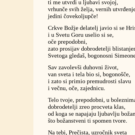
ti me utvrdi u ljubavi svojoj,
vrhunče svih želja, vernih utvrđenje
jedini čovekoljupče!
Crkve Božje delatelj javio si se Hri
i u Svetu Goru uselio si se,
oče prepodobni,
zato prosijav dobrodetelji blistanj
Svetoga gledaš, bogonosni Simeon
Sav zavolevši duhovni život,
van sveta i tela bio si, bogonošče,
i zato si primio premudrosti slavu
i večnu, oče, zajednicu.
Telo tvoje, prepodobni, u boleznim
dobrodetelji zreo procveta klas,
od koga se napajaju ljubavlju božan
što božanstveni ti spomen tvore.
Na tebi, Prečista, uzročnik sveta