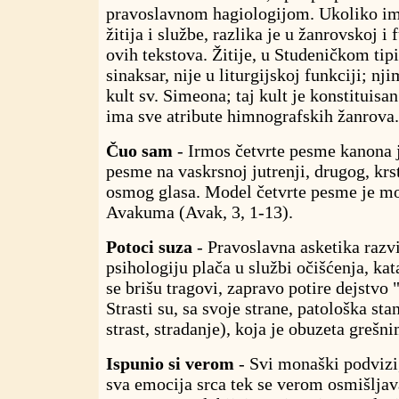
pravoslavnom hagiologijom. Ukoliko im
žitija i službe, razlika je u žanrovskoj i
ovih tekstova. Žitije, u Studeničkom tipi
sinaksar, nije u liturgijskoj funkciji; nj
kult sv. Simeona; taj kult je konstituis
ima sve atribute himnografskih žanrova.
Čuo sam
- Irmos četvrte pesme kanona je
pesme na vaskrsnoj jutrenji, drugog, kr
osmog glasa. Model četvrte pesme je mo
Avakuma (Avak, 3, 1-13).
Potoci suza
- Pravoslavna asketika razvi
psihologiju plača u službi očišćenja, ka
se brišu tragovi, zapravo potire dejstvo "
Strasti su, sa svoje strane, patološka sta
strast, stradanje), koja je obuzeta grešn
Ispunio si verom
- Svi monaški podvizi,
sva emocija srca tek se verom osmišlja