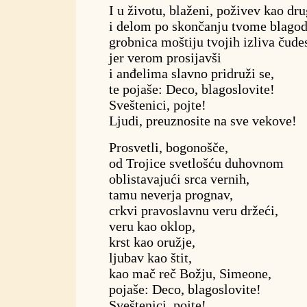
I u životu, blaženi, poživev kao dr
i delom po skončanju tvome blago
grobnica moštiju tvojih izliva čude
jer verom prosijavši
i anđelima slavno pridruži se,
te pojaše: Deco, blagoslovite!
Sveštenici, pojte!
Ljudi, preuznosite na sve vekove!
Prosvetli, bogonošče,
od Trojice svetlošću duhovnom
oblistavajući srca vernih,
tamu neverja prognav,
crkvi pravoslavnu veru držeći,
veru kao oklop,
krst kao oružje,
ljubav kao štit,
kao mač reč Božju, Simeone,
pojaše: Deco, blagoslovite!
Sveštenici, pojte!