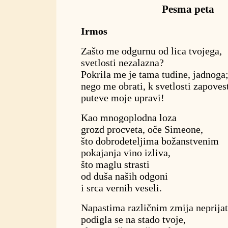
Pesma peta
Irmos
Zašto me odgurnu od lica tvojega,
svetlosti nezalazna?
Pokrila me je tama tuđine, jadnoga
nego me obrati, k svetlosti zapovest
puteve moje upravi!
Kao mnogoplodna loza
grozd procveta, oče Simeone,
što dobrodeteljima božanstvenim
pokajanja vino izliva,
što maglu strasti
od duša naših odgoni
i srca vernih veseli.
Napastima različnim zmija neprijat
podigla se na stado tvoje,