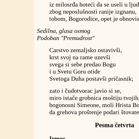
iz milosrđa hoteći da se useli u lju
zbog neposlušnosti ranije izgnanu,
tobom, Bogorodice, opet je obnovi
Sedilna, glasa osmog
Podoban "Premudrost"
Carstvo zemaljsko ostavivši,
krst svoj na rame uzevši
svega si sebe predao Bogu
i u Svetu Goru otide
Svetoga Duha postavši pričasnik;
zato i čudotvorac javio si se,
miro istače grobnica moštiju tvojih
bogonosni Simeone, moli Hrista B
da grehova proštenje podari štovat
Pesma četvrta
Irmos