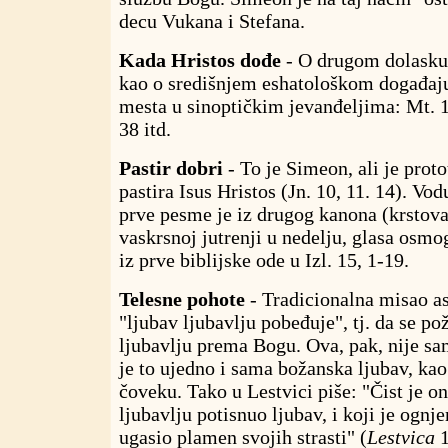
decu Vukana i Stefana.
Kada Hristos dođe
- O drugom dolasku
kao o središnjem eshatološkom događaju
mesta u sinoptičkim jevanđeljima: Mt. 1
38 itd.
Pastir dobri
- To je Simeon, ali je prot
pastira Isus Hristos (Jn. 10, 11. 14). Vo
prve pesme je iz drugog kanona (krstov
vaskrsnoj jutrenji u nedelju, glasa osmo
iz prve biblijske ode u Izl. 15, 1-19.
Telesne pohote
- Tradicionalna misao as
"ljubav ljubavlju pobeđuje", tj. da se po
ljubavlju prema Bogu. Ova, pak, nije s
je to ujedno i sama božanska ljubav, kao
čoveku. Tako u Lestvici piše: "Čist je on
ljubavlju potisnuo ljubav, i koji je ogn
ugasio plamen svojih strasti" (
Lestvica
1