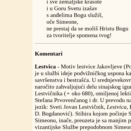
i sve zemaljske krasote
i u Goru Svetu izašav
s anđelima Bogu služiš,
oče Simeone,
ne prestaj da se moliš Hristu Bogu
za tvoritelje spomena tvog!
Komentari
Lestvica
- Motiv lestvice Jakovljeve (Po
je u službi ideje podvižničkog uspona 
savršenstva i bestrašća. U srednjevekov
naročito zahvaljujući delu sinajskog ig
Lestvičnika (
+
oko 680), omiljenoj lekti
Stefana Prvovenčanog i dr. U prevodu n
jezik: Sveti Jovan Lestvičnik,
Lestvica
,
D. Bogdanović). Stihira kojom počinje 
Simeonu, inače, preuzeta je sa manjim 
vizantijske Službe prepodobnom Simeon