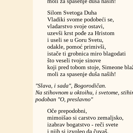
moli za spasenje duša naših!
Silom Svetoga Duha
Vladiki svome podobeći se,
vladarstvo svoje ostavi,
uzevši krst pođe za Hristom
i useli se u Goru Svetu,
odakle, pomoć primivši,
istače ti grobnica miro blagodati
što veseli tvoje sinove
koji pred tobom stoje, Simeone bla
moli za spasenje duša naših!
"Slava, i sada", Bogorodičan.
Na stihovnom u oktoihu, i svetome, stihi
podoban "O, preslavno"
Oče prepodobni,
mimoišao si carstvo zemaljsko,
izabrav bogatstvo - reči svete
i njih si izvoleo da čuvaš,