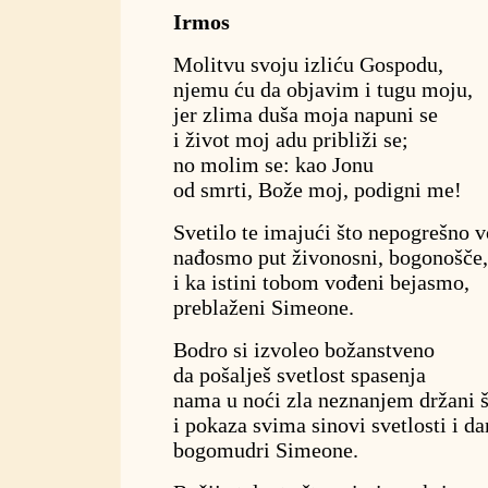
Irmos
Molitvu svoju izliću Gospodu,
njemu ću da objavim i tugu moju,
jer zlima duša moja napuni se
i život moj adu približi se;
no molim se: kao Jonu
od smrti, Bože moj, podigni me!
Svetilo te imajući što nepogrešno v
nađosmo put živonosni, bogonošče,
i ka istini tobom vođeni bejasmo,
preblaženi Simeone.
Bodro si izvoleo božanstveno
da pošalješ svetlost spasenja
nama u noći zla neznanjem držani 
i pokaza svima sinovi svetlosti i d
bogomudri Simeone.