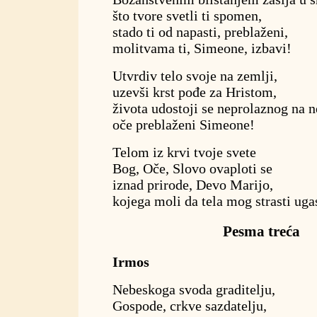
što tvore svetli ti spomen,
stado ti od napasti, preblaženi,
molitvama ti, Simeone, izbavi!
Utvrdiv telo svoje na zemlji,
uzevši krst pođe za Hristom,
života udostoji se neprolaznog na 
oče preblaženi Simeone!
Telom iz krvi tvoje svete
Bog, Oče, Slovo ovaploti se
iznad prirode, Devo Marijo,
kojega moli da tela mog strasti uga
Pesma treća
Irmos
Nebeskoga svoda graditelju,
Gospode, crkve sazdatelju,