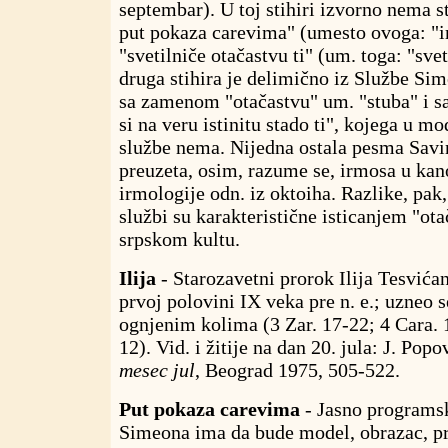
septembar). U toj stihiri izvorno nema st
put pokaza carevima" (umesto ovoga: "im
"svetilniče otačastvu ti" (um. toga: "svet
druga stihira je delimično iz Službe Si
sa zamenom "otačastvu" um. "stuba" i sa
si na veru istinitu stado ti", kojega u mo
službe nema. Nijedna ostala pesma Savin
preuzeta, osim, razume se, irmosa u kano
irmologije odn. iz oktoiha. Razlike, pa
službi su karakteristične isticanjem "ot
srpskom kultu.
Ilija
- Starozavetni prorok Ilija Tesvićan
prvoj polovini IX veka pre n. e.; uzneo s
ognjenim kolima (3 Zar. 17-22; 4 Cara. 1
12). Vid. i žitije na dan 20. jula: J. Popo
mesec jul
, Beograd 1975, 505-522.
Put pokaza carevima
- Jasno programsk
Simeona ima da bude model, obrazac, pr