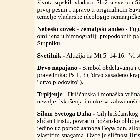
života srpskih vladara. Služba svetom S
prvoj pesmi i upravo u originalnom Sav
temelje vladarske ideologije nemanjićke
Nebeski čovek - zemaljski anđeo
- Fig
omiljena u himnografiji prepodobnih pa
Stupniku.
Svetilnik
- Aluzija na Mt 5, 14-16: "vi st
Drvo napajano
- Simbol obdelavanja i 
pravednika: Ps 1, 3 ("drvo zasađeno kra
"drvo plodovito").
Trpljenje
- Hrišćanska i monaška vrlin
nevolje, iskušenja i muke sa zahvalnošć
Silom Svetoga Duha
- Cilj hrišćanskog 
sličan Hristu, povratiti božansko obličje
jedino uz pomoć samoga Boga odn. silo
vlastitim snagama. Ovde je sličnost Hris