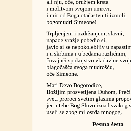
ali nju, oče, oružjem krsta
i molitvom svojom umrtvi,
i mir od Boga otačastvu ti izmoli,
bogomudri Simeone!
Trpljenjem i uzdržanjem, slavni,
napade vražje pobedio si,
javio si se nepokolebljiv u napasti
i u skrbima i u bedama različnim,
čuvajući spokojstvo vladavine svoj
blagočašća svoga mudrošću,
oče Simeone.
Mati Devo Bogorodice,
Božijim prosvetljena Duhom, Preči
sveti proroci svetim glasima propo
jer u tebe Bog Slovo iznad svakog 
useli se zbog milosrđa mnogog.
Pesma šesta