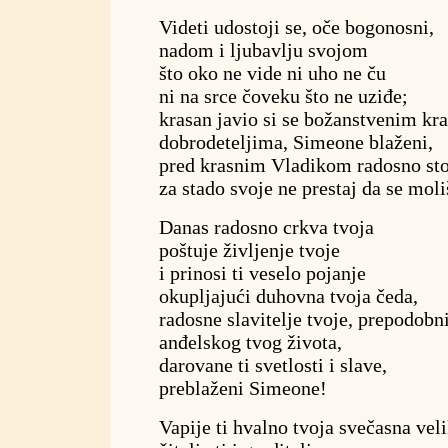
Videti udostoji se, oče bogonosni,
nadom i ljubavlju svojom
što oko ne vide ni uho ne ču
ni na srce čoveku što ne uziđe;
krasan javio si se božanstvenim kr
dobrodeteljima, Simeone blaženi,
pred krasnim Vladikom radosno sto
za stado svoje ne prestaj da se moli
Danas radosno crkva tvoja
poštuje življenje tvoje
i prinosi ti veselo pojanje
okupljajući duhovna tvoja čeda,
radosne slavitelje tvoje, prepodobni
anđelskog tvog života,
darovane ti svetlosti i slave,
preblaženi Simeone!
Vapije ti hvalno tvoja svečasna vel