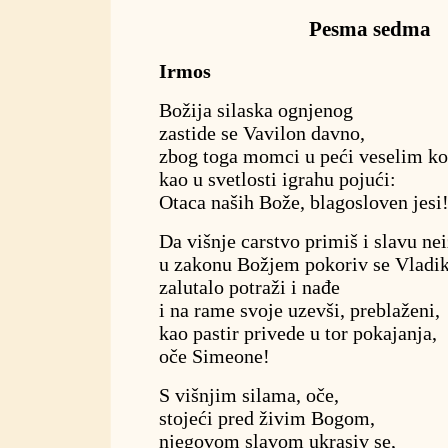
Pesma sedma
Irmos
Božija silaska ognjenog
zastide se Vavilon davno,
zbog toga momci u peći veselim k
kao u svetlosti igrahu pojući:
Otaca naših Bože, blagosloven jesi
Da višnje carstvo primiš i slavu ne
u zakonu Božjem pokoriv se Vladik
zalutalo potraži i nađe
i na rame svoje uzevši, preblaženi,
kao pastir privede u tor pokajanja,
oče Simeone!
S višnjim silama, oče,
stojeći pred živim Bogom,
njegovom slavom ukrasiv se,