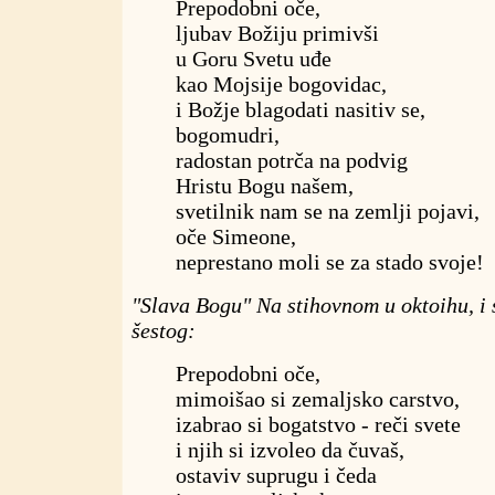
Prepodobni oče,
ljubav Božiju primivši
u Goru Svetu uđe
kao Mojsije bogovidac,
i Božje blagodati nasitiv se,
bogomudri,
radostan potrča na podvig
Hristu Bogu našem,
svetilnik nam se na zemlji pojavi,
oče Simeone,
neprestano moli se za stado svoje!
"Slava Bogu" Na stihovnom u oktoihu, i
šestog:
Prepodobni oče,
mimoišao si zemaljsko carstvo,
izabrao si bogatstvo - reči svete
i njih si izvoleo da čuvaš,
ostaviv suprugu i čeda