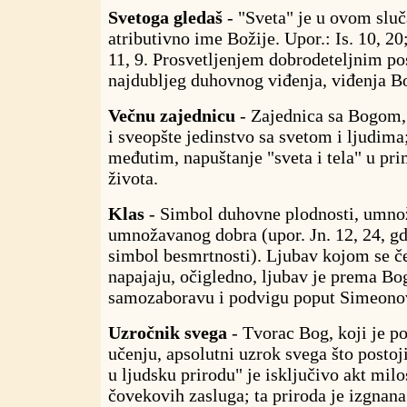
Svetoga gledaš
- "Sveta" je u ovom sluč
atributivno ime Božije. Upor.: Is. 10, 20;
11, 9. Prosvetljenjem dobrodeteljnim po
najdubljeg duhovnog viđenja, viđenja B
Večnu zajednicu
- Zajednica sa Bogom, 
i sveopšte jedinstvo sa svetom i ljudima
međutim, napuštanje "sveta i tela" u p
života.
Klas
- Simbol duhovne plodnosti, umno
umnožavanog dobra (upor. Jn. 12, 24, gd
simbol besmrtnosti). Ljubav kojom se 
napajaju, očigledno, ljubav je prema B
samozaboravu i podvigu poput Simeono
Uzročnik svega
- Tvorac Bog, koji je 
učenju, apsolutni uzrok svega što postoj
u ljudsku prirodu" je isključivo akt milos
čovekovih zasluga; ta priroda je izgnana