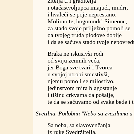
žitelja ti i graditelja
i otačastvoljupca imajući, mudri,
i hvaleći se poje neprestano:
Molimo te, bogomudri Simeone,
za stado svoje prilježno pomoli se
da tvojeg truda plodove dobije
i da se sačuva stado tvoje nepovred
Braka ne iskusivši rodi
od sviju zemnih veća,
jer Boga sve tvari i Tvorca
u svojoj utrobi smestivši,
njemu pomoli se milostivo,
jedinstvom mira blagostanje
i tišinu crkvama da pošalje,
te da se sačuvamo od svake bede i 
Svetilna. Podoban "Nebo sa zvezdama u
Sa neba, sa slavovenčanja
iz ruke Svedržitelja,