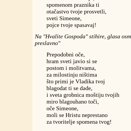
spomenom praznika ti
otačastvo tvoje prosvetli,
sveti Simeone,
pojce tvoje spasavaj!
Na "Hvalite Gospoda" stihire, glasa os
preslavno"
Prepodobni oče,
hram sveti javio si se
postom i molitvama,
za milostinju ništima
što primi je Vladika tvoj
blagodat ti se dade,
i sveta grobnica moštiju tvojih
miro blagouhano toči,
oče Simeone,
moli se Hristu neprestano
za tvoritelje spomena tvog!