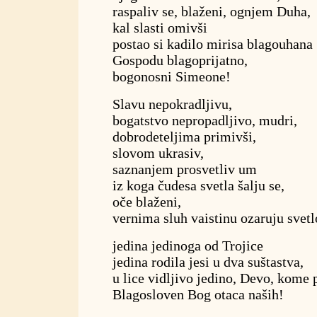
raspaliv se, blaženi, ognjem Duha,
kal slasti omivši
postao si kadilo mirisa blagouhana
Gospodu blagoprijatno,
bogonosni Simeone!
Slavu nepokradljivu,
bogatstvo nepropadljivo, mudri,
dobrodeteljima primivši,
slovom ukrasiv,
saznanjem prosvetliv um
iz koga čudesa svetla šalju se,
oče blaženi,
vernima sluh vaistinu ozaruju svetl
jedina jedinoga od Trojice
jedina rodila jesi u dva suštastva,
u lice vidljivo jedino, Devo, kome
Blagosloven Bog otaca naših!