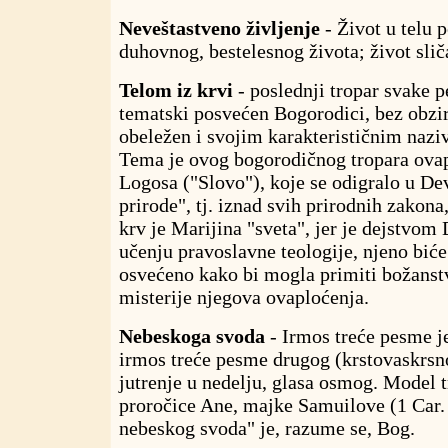
Neveštastveno življenje
- Život u telu 
duhovnog, bestelesnog života; život sli
Telom iz krvi
- poslednji tropar svake 
tematski posvećen Bogorodici, bez obzir
obeležen i svojim karakterističnim naz
Tema je ovog bogorodičnog tropara ovap
Logosa ("Slovo"), koje se odigralo u De
prirode", tj. iznad svih prirodnih zakona
krv je Marijina "sveta", jer je dejstvom
učenju pravoslavne teologije, njeno biće
osvećeno kako bi mogla primiti božanstv
misterije njegova ovaploćenja.
Nebeskoga svoda
- Irmos treće pesme je
irmos treće pesme drugog (krstovaskrsn
jutrenje u nedelju, glasa osmog. Model 
proročice Ane, majke Samuilove (1 Car. 
nebeskog svoda" je, razume se, Bog.