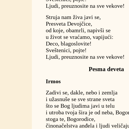
Ljudi, preuznosite na sve vekove!
Struja nam živa javi se,
Presveta Devojčice,
od koje, obamrli, napivši se
u život se vraćamo, vapijući:
Deco, blagoslovite!
Sveštenici, pojte!
Ljudi, preuznosite na sve vekove!
Pesma deveta
Irmos
Zadivi se, dakle, nebo i zemlja
i užasnuše se sve strane sveta
što se Bog ljudima javi u telu
i utroba tvoja šira je od neba, Bogo
stoga te, Bogorodice,
činonačelstva anđela i ljudi veličaj