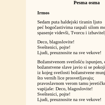
Pesma osma
Irmos
Sedam puta haldejski tiranin ljuto
peć bogočastivima raspali silom m
spasenje videvši, Tvorcu i izbavitel
Deco, blagoslovite!
Sveštenici, pojte!
Ljudi, preuznosite na sve vekove!
Božanstvenom svetlošću ispunjen, 
božanstvene slave javio si se pokoj
iz kojeg svetlosti božanstvene munj
što vernih lice prosvetljavaju;
pravoslavnom verom tamu jeretičk
vapijaše: Deco, blagoslovite!
Sveštenici, pojte!
Ljudi, preuznosite na sve vekove!