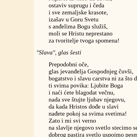
ostaviv suprugu i čeda
i sve zemaljske krasote,
izašav u Goru Svetu
s anđelima Bogu služiš,
moli se Hristu neprestano
za tvoritelje tvoga spomena!
"Slava", glas šesti
Prepodobni oče,
glas jevanđelja Gospodnjeg čuvši,
bogatstvo i slavu carstva ni za što 
ti svima povika: Ljubite Boga
i naći ćete blagodat večnu,
nada sve štujte ljubav njegovu,
da kada Hristos dođe u slavi
nađete pokoj sa svima svetima!
Zato i mi svi verno
na slavlje njegovo svetlo stecimo s
dobrog pastira svetlo uspojmo pe