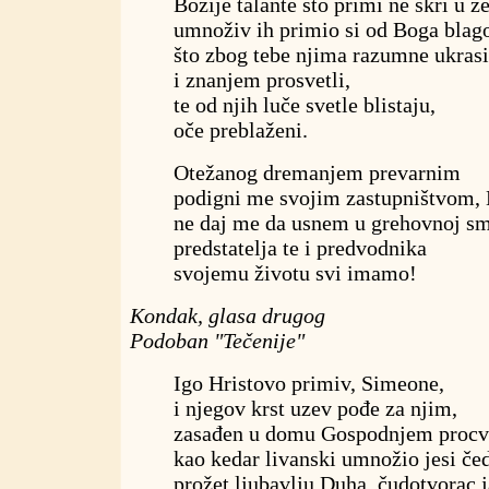
Božije talante što primi ne skri u z
umnoživ ih primio si od Boga blag
što zbog tebe njima razumne ukrasi
i znanjem prosvetli,
te od njih luče svetle blistaju,
oče preblaženi.
Otežanog dremanjem prevarnim
podigni me svojim zastupništvom, 
ne daj me da usnem u grehovnoj sm
predstatelja te i predvodnika
svojemu životu svi imamo!
Kondak, glasa drugog
Podoban "Tečenije"
Igo Hristovo primiv, Simeone,
i njegov krst uzev pođe za njim,
zasađen u domu Gospodnjem procve
kao kedar livanski umnožio jesi čed
prožet ljubavlju Duha, čudotvorac j