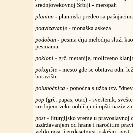
srednjovekovnoj Srbiji - meropah
planina
- planinski predeo sa pašnjacim
podvizavanje
- monaška askeza
podoban
- pesma čija melodija služi ka
pesmama
pokloni
- grč. metanije, molitveno klanj
pokojište
- mesto gde se obitava odn. leži
boravište
polunoćnica
- ponoćna služba tzv. "dnev
pop
(grč. papas, otac) - sveštenik, sveš
srednjem veku uobičajeni opšti naziv za 
post
- liturgijsko vreme u pravoslavnoj 
uzdržavanjem od hrane i naročitim prav
veliki post, četrdesetnica, uskršnji post