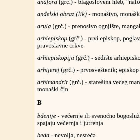
anafora
(grč.) - blagosloveni hleb, "nafo
anđelski obraz (lik)
- monaštvo, monaški
arula
(grč.) - prenosivo ognjište, manga
arhiepiskop
(grč.) - prvi episkop, pogla
pravoslavne crkve
arhiepiskopija
(grč.) - sedište arhiepisk
arhijerej
(grč.) - prvosveštenik; episkop
arhimandrit
(grč.) - starešina većeg mana
monaški čin
B
bdenije
- večernje ili svenoćno bogosluž
spajaju večernja i jutrenja
beda
- nevolja, nesreća