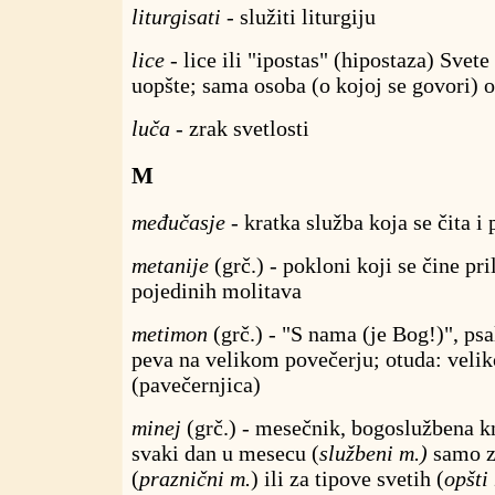
liturgisati
- služiti liturgiju
lice
- lice ili "ipostas" (hipostaza) Svete
uopšte; sama osoba (o kojoj se govori) o
luča
- zrak svetlosti
M
međučasje
- kratka služba koja se čita 
metanije
(grč.) - pokloni koji se čine pr
pojedinih molitava
metimon
(grč.) - "S nama (je Bog!)", ps
peva na velikom povečerju; otuda: velik
(pavečernjica)
minej
(grč.) - mesečnik, bogoslužbena 
svaki dan u mesecu (
službeni m.)
samo z
(
praznični m.
) ili za tipove svetih (
opšti