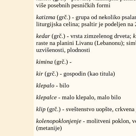
više posebnih pesničkih formi
katizma
(grč.) - grupa od nekoliko psala
liturgijska celina; psaltir je podeljen na
kedar
(grč.) - vrsta zimzelenog drveta;
k
raste na planini Livanu (Lebanonu); sim
uzvišenosti, plodnosti
kimina
(grč.) -
kir
(grč.) - gospodin (kao titula)
klepalo
- bilo
klepalce
- malo klepalo, malo bilo
klip
(grč.) - sveštenstvo uopšte, crkvena 
kolenopoklonjenje
- molitveni poklon, ve
(metanije)