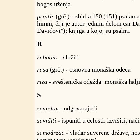
bogosluženja
psaltir
(grč.) - zbirka 150 (151) psalama
himni, čiji je autor jednim delom car D
Davidovi"); knjiga u kojoj su psalmi
R
rabotati
- služiti
rasa
(grč.) - osnovna monaška odeća
riza
- sveštenička odežda; monaška halj
S
savrstan
- odgovarajući
savršiti
- ispuniti u celosti, izvršiti; nači
samodržac
- vladar suverene države, nosi
(prema grč. avtokrator)