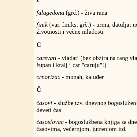
falagedona
(grč.) - živa rana
finik
(var. finiks, grč.) - urma, datulja;
životnosti i večne mladosti
C
carevati
- vladati (bez obzira na rang vla
župan i kralj i car "caruju"!)
crnorizac
- monah, kaluđer
Č
časovi
- službe tzv. dnevnog bogosluženja 
deveti čas
časoslovac
- bogoslužbena knjiga sa dn
časovima, večernjom, jutrenjom itd.