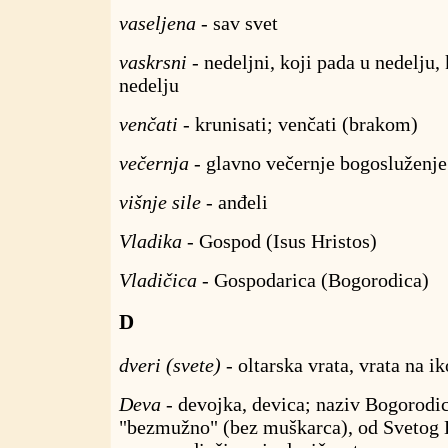
vaseljena
- sav svet
vaskrsni
- nedeljni, koji pada u nedelju, k
nedelju
venčati
- krunisati; venčati (brakom)
večernja
- glavno večernje bogosluženje
višnje sile
- anđeli
Vladika
- Gospod (Isus Hristos)
Vladičica
- Gospodarica (Bogorodica)
D
dveri (svete)
- oltarska vrata, vrata na i
Deva
- devojka, devica; naziv Bogorodic
"bezmužno" (bez muškarca), od Svetog D