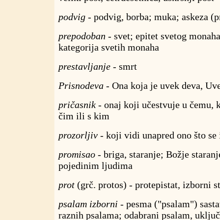
podvig
- podvig, borba; muka; askeza (p
prepodoban
- svet; epitet svetog monaha
kategorija svetih monaha
prestavljanje
- smrt
Prisnodeva
- Ona koja je uvek deva, Uv
pričasnik
- onaj koji učestvuje u čemu, k
čim ili s kim
prozorljiv
- koji vidi unapred ono što se 
promisao
- briga, staranje; Božje staranje
pojedinim ljudima
prot
(grč. protos) - protepistat, izborni 
psalam izborni
- pesma ("psalam") sasta
raznih psalama; odabrani psalam, uklju