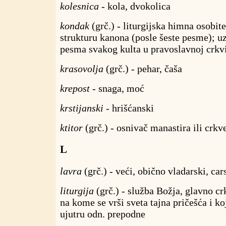
kolesnica
- kola, dvokolica
kondak
(grč.) - liturgijska himna osobit
strukturu kanona (posle šeste pesme); uz
pesma svakog kulta u pravoslavnoj crkv
krasovolja
(grč.) - pehar, čaša
krepost
- snaga, moć
krstijanski
- hrišćanski
ktitor
(grč.) - osnivač manastira ili crkv
L
lavra
(grč.) - veći, obično vladarski, car
liturgija
(grč.) - služba Božja, glavno c
na kome se vrši sveta tajna pričešća i ko
ujutru odn. prepodne