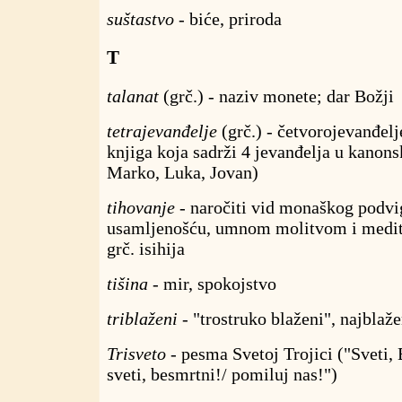
suštastvo
- biće, priroda
T
talanat
(grč.) - naziv monete; dar Božji
tetrajevanđelje
(grč.) - četvorojevanđel
knjiga koja sadrži 4 jevanđelja u kanon
Marko, Luka, Jovan)
tihovanje
- naročiti vid monaškog podvi
usamljenošću, umnom molitvom i medita
grč. isihija
tišina
- mir, spokojstvo
triblaženi
- "trostruko blaženi", najblaže
Trisveto
- pesma Svetoj Trojici ("Sveti, 
sveti, besmrtni!/ pomiluj nas!")