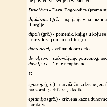
ne povredivši svoje devičanstvo
Devojčica
- Deva, Bogorodica (prema st
dijaklizma
(grč.) - ispijanje vina i uzim
liturgije
diptih
(grč.) - pomenik, knjiga u koju se
i mrtvih za pomen na liturgiji
dobrodetelj
- vrlina; dobro delo
dovoljstvo
- zadovoljenje potrebnog, n
dovoljstvo
- što je neophodno
G
episkop
(grč.) - najviši čin crkvene jera
nadzornik; arhijerej, vladika
epitimija
(grč.) - crkvena kazna duhovn
karaktera