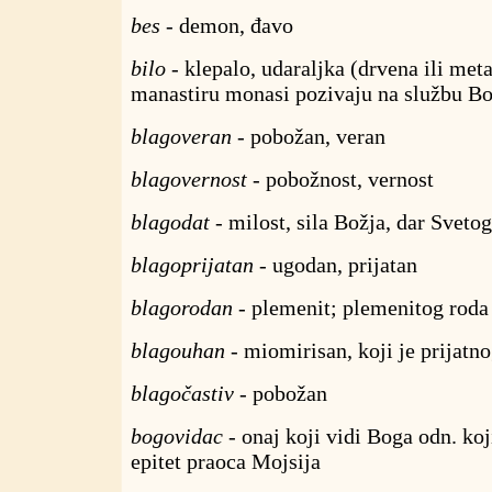
bes
- demon, đavo
bilo
- klepalo, udaraljka (drvena ili met
manastiru monasi pozivaju na službu B
blagoveran
- pobožan, veran
blagovernost
- pobožnost, vernost
blagodat
- milost, sila Božja, dar Sveto
blagoprijatan
- ugodan, prijatan
blagorodan
- plemenit; plemenitog roda
blagouhan
- miomirisan, koji je prijatn
blagočastiv
- pobožan
bogovidac
- onaj koji vidi Boga odn. koj
epitet praoca Mojsija