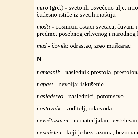
miro
(grč.) - sveto ili osvećeno ulje; mi
čudesno ističe iz svetih moštiju
mošti
- posmrtni ostaci svetaca, čuvani 
predmet posebnog crkvenog i narodnog 
muž
- čovek; odrastao, zreo muškarac
N
namesnik
- naslednik prestola, prestolo
napast
- nevolja; iskušenje
nasledstvo
- naslednici, potomstvo
nastavnik
- voditelj, rukovođa
neveštastven
- nematerijalan, bestelesa
nesmislen
- koji je bez razuma, bezuman