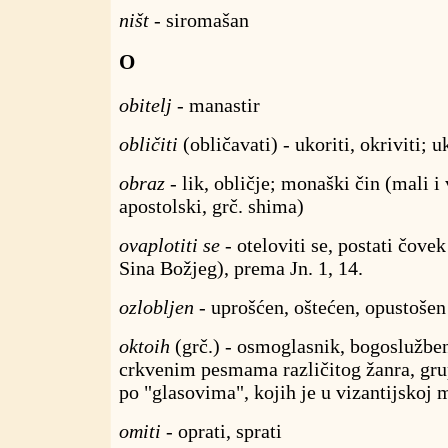
ništ
- siromašan
O
obitelj
- manastir
obličiti
(obličavati) - ukoriti, okriviti; u
obraz
- lik, obličje; monaški čin (mali i 
apostolski, grč. shima)
ovaplotiti se
- oteloviti se, postati čovek
Sina Božjeg), prema Jn. 1, 14.
ozlobljen
- uprošćen, oštećen, opustošen
oktoih
(grč.) - osmoglasnik, bogoslužben
crkvenim pesmama različitog žanra, gru
po "glasovima", kojih je u vizantijskoj
omiti
- oprati, sprati