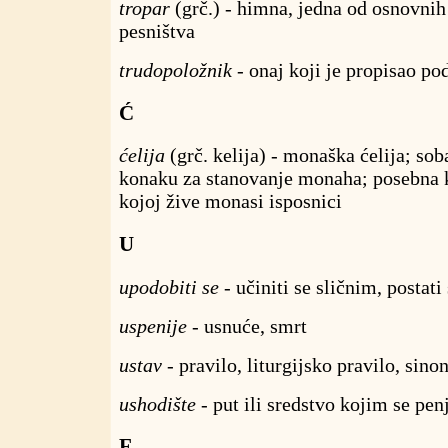
tropar
(grč.) - himna, jedna od osnovnih
pesništva
trudopoložnik
- onaj koji je propisao po
Ć
ćelija
(grč. kelija) - monaška ćelija; so
konaku za stanovanje monaha; posebna ku
kojoj žive monasi isposnici
U
upodobiti se
- učiniti se sličnim, postati
uspenije
- usnuće, smrt
ustav
- pravilo, liturgijsko pravilo, sino
ushodište
- put ili sredstvo kojim se penj
F