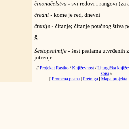
činonačelstva
- svi redovi i rangovi (za 
čredni
- kome je red, dnevni
čtenije
- čitanje; čitanje poučnog štiva p
Š
Šestopsalmije
- šest psalama utvrđenih z
jutrenje
//
Projekat Rastko
/
Književnost
/
Liturgička knjiže
spisi
//
[
Promena pisma
|
Pretraga
|
Mapa projekta