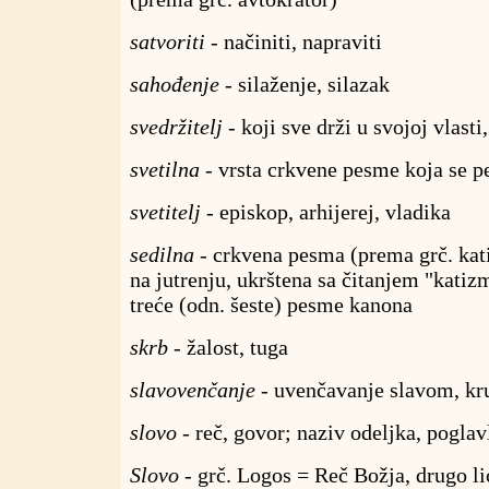
satvoriti
- načiniti, napraviti
sahođenje
- silaženje, silazak
svedržitelj
- koji sve drži u svojoj vlasti
svetilna
- vrsta crkvene pesme koja se p
svetitelj
- episkop, arhijerej, vladika
sedilna
- crkvena pesma (prema grč. kat
na jutrenju, ukrštena sa čitanjem "katizmi
treće (odn. šeste) pesme kanona
skrb
- žalost, tuga
slavovenčanje
- uvenčavanje slavom, kr
slovo
- reč, govor; naziv odeljka, poglav
Slovo
- grč. Logos = Reč Božja, drugo li