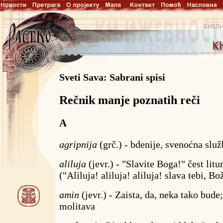
Sveti Sava: Sabrani spisi
Rečnik manje poznatih reči
A
agripnija
(grč.) - bdenije, svenoćna služ
aliluja
(jevr.) - "Slavite Boga!" čest litu
("Aliluja! aliluja! aliluja! slava tebi, Bo
amin
(jevr.) - Zaista, da, neka tako bud
molitava