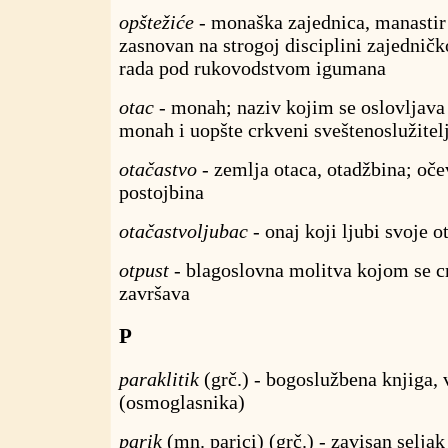
opštežiće
- monaška zajednica, manastir 
zasnovan na strogoj disciplini zajedničk
rada pod rukovodstvom igumana
otac
- monah; naziv kojim se oslovljava
monah i uopšte crkveni sveštenoslužitel
otačastvo
- zemlja otaca, otadžbina; oče
postojbina
otačastvoljubac
- onaj koji ljubi svoje o
otpust
- blagoslovna molitva kojom se c
završava
P
paraklitik
(grč.) - bogoslužbena knjiga, 
(osmoglasnika)
parik
(mn. parici) (grč.) - zavisan seljak