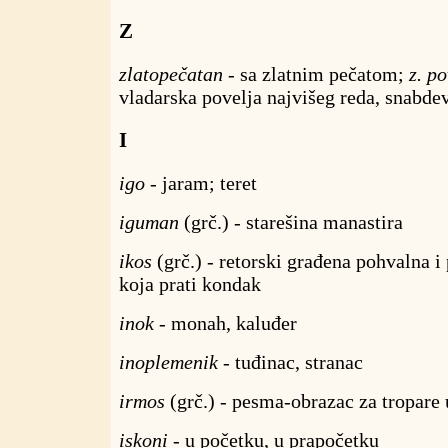
Z
zlatopečatan
- sa zlatnim pečatom;
z. po
vladarska povelja najvišeg reda, snabd
I
igo
- jaram; teret
iguman
(grč.) - starešina manastira
ikos
(grč.) - retorski građena pohvalna 
koja prati kondak
inok
- monah, kaluđer
inoplemenik
- tuđinac, stranac
irmos
(grč.) - pesma-obrazac za tropare
iskoni
- u početku, u prapočetku