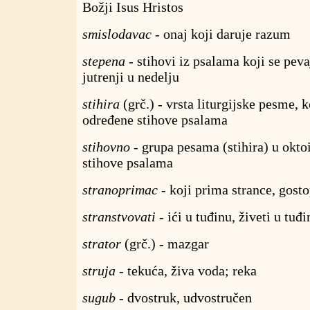
Božji Isus Hristos
smislodavac
- onaj koji daruje razum
stepena
- stihovi iz psalama koji se pev
jutrenji u nedelju
stihira
(grč.) - vrsta liturgijske pesme, 
određene stihove psalama
stihovno
- grupa pesama (stihira) u okto
stihove psalama
stranoprimac
- koji prima strance, gost
stranstvovati
- ići u tuđinu, živeti u tuđi
strator
(grč.) - mazgar
struja
- tekuća, živa voda; reka
sugub
- dvostruk, udvostručen