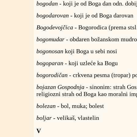
bogodan
- koji je od Boga dan odn. dobi
bogodarovan
- koji je od Boga darovan
Bogodevojčica
- Bogorodica (prema stsl
bogomudar
- obdaren božanskom mudro
bogonosan
koji Boga u sebi nosi
bogoparan
- koji uzleće ka Bogu
bogorodičan
- crkvena pesma (tropar) p
bojazan Gospodnja
- sinonim: strah Gosp
religiozni strah od Boga kao moralni imp
bolezan
- bol, muka; bolest
boljar
- velikaš, vlastelin
V