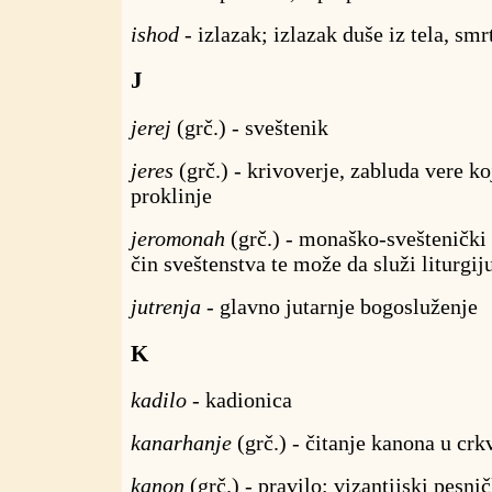
ishod
- izlazak; izlazak duše iz tela, smr
J
jerej
(grč.) - sveštenik
jeres
(grč.) - krivoverje, zabluda vere ko
proklinje
jeromonah
(grč.) - monaško-sveštenički
čin sveštenstva te može da služi liturgij
jutrenja
- glavno jutarnje bogosluženje
K
kadilo
- kadionica
kanarhanje
(grč.) - čitanje kanona u crk
kanon
(grč.) - pravilo; vizantijski pesnič