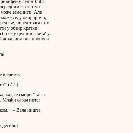
 привиђењу лепог бића,
посредним ефектима
 може заменити. Али,
може се, у овој причи,
ред ње, поред трага што
зети у обзир кратки
 би се у целини 'света' у
 Станка, шта она проноси
га!
е вјере ко.
и?" (215)
а, кад се смири "талас
. Млађи сарач пита:
ком. " – Вала ништа,
у десило?