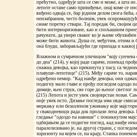
прећутно, одређује шта се сме и може, а шта не
лепоте остане само привиђење, онај коме се оно
виђено одваја се, бар једним делом свога бића, о
неизабраним, често болним, увек осиромашуј
своме
поретку ствари. Тај поредак би, својим це
бити интериоризоване, као и спољашним принуд
рачунати, да увери сваког ко је њиме обухваћен
може бити живота. Душа се, међутим, отима и 
она блуди, заборављајући где припада и каквој 
Влажном и сумрачном уличицом "коју сунчева с
до дна" (214), у којој раде сарачи, понекад прођ
снажна девојка, као прекинута у пасу, са чед
плавуше-лепотице" (215). Међу сараче то, нара
одређени немир. "Кад наиђе девојка, они одмах
подигну мало главе и прођу погледом одоздо п
димије, њен струк, све горе до њеног светлог л
(215) Лепота и јесте увек својеврстан
позив
. Са
није увек исто. Дизање погледа има овде смисао
меркању или безазленом уживању које мајстор
у свакодневици рада док пролази лепа девојка. 
гледање "одоздо па навише" с поникнутим мајс
одбијањем да се подигне поглед, кад наиђе не
паралелизовано је, на другој страни, с погледо
хоризонту на којем се, на крају, Станка понеком