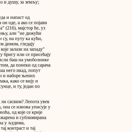
о и душу, за земљу;
еда и напаст од
он оде, а ако се појави
 (216), мајстор ће, уз
ињу, али "не дижући
 су, на путу ка кући,
им димом, гледају
које залази на западу"
у бригу или се присећају
мисли баш на умоболнике
утим, да понеки од сарача
пша него икад, попут
и и наборе њених
ака, како се вију и
унце, и ту, један по
 ли сасвим? Лепота увек
, она се изнова уписује у
ноћа, од које се крије
о ужарена и сублимирана
ва у људима,
тај контраст и тај