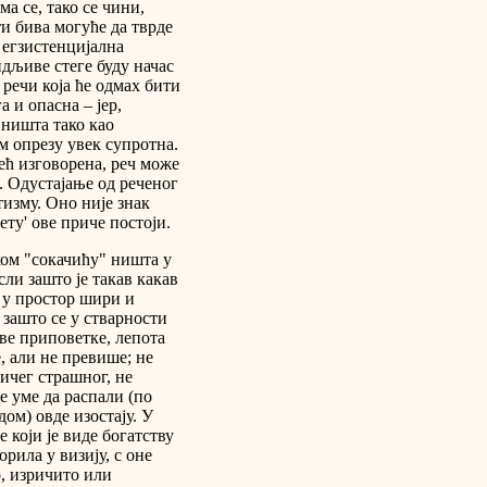
а се, тако се чини,
ти бива могуће да тврде
 егзистенцијална
идљиве стеге буду начас
 речи која ће одмах бити
 и опасна – јер,
 ништа тако као
м опрезу увек супротна.
већ изговорена, реч може
. Одустајање од реченог
тизму. Оно није знак
ету' ове приче постоји.
ом "сокачићу" ништа у
ли зашто је такав какав
а у простор шири и
и зашто се у стварности
 ове приповетке, лепота
 али не превише; не
ничег страшног, не
е уме да распали (по
дом) овде изостају. У
 који је виде богатству
орила у визију, с оне
о, изричито или