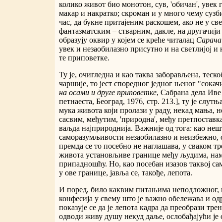
колико живот био монотон, сув, 'обичан', увек 
макар и накратко; скроман и у много чему сузби
час, да букне притајеним раскошем, ако не у св
фантазматским – стварним, дакле, на другачији
образују оквир у којем се креће читалац
Сарача
увек и незаобилазно присутно и на светлијој и н
те приповетке.
Ту је, очигледна и као таква заборављена, теск
чаршије, то јест споредног једног њеног "сок
на осами и друге приповетке
, Сабрана дела Ив
петнаеста, Београд, 1976, стр. 213.], ту је слут
мука живота који пролази у раду, некад мања, не
сасвим, међутим, 'природна', међу претпостав
ваљда најприроднија. Важније од тога: као нешт
саморазумљивости незаобилазно и неизбежно, ос
премда се то посебно не наглашава, у сваком т
живота установљиве границе међу људима, на
припадношћу. Но, као посебан изазов таквој с
у ове границе, јавља се, такође, лепота.
И поред, било каквим питањима неподложног, 
конфесија у свему што је важно обележава и одр
показује се да је лепота кадра да преобрази тр
одводи живу душу некуд даље, ослобађајући је 