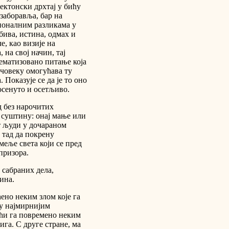
ектонски дрхтај у бићу
 заборавља, бар на
ионалним разликама у
бива, истина, одмах и
е, као визије на
 на свој начин, тај
тематизовано питање која
 човеку омогућава ту
 Показује се да је то оно
посенуто и осетљиво.
д без нарочитих
 суштину: онај мање или
т људи у дочараном
у тад да покрену
меље света који се пред
призора.
е сабраних дела,
ина.
ћено неким злом које га
у најмирнијим
ући га повремено неким
ига. С друге стране, ма