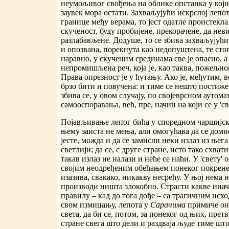
неумољивог свођења на облике опстанка у којим
заувек мора остати. Захваљујући искрслој лепо
границе међу верама, то јест одатле проистекла
скученост, буду пробијене, прекорачене, да нев
разлабављене. Додуше, то се збива захваљујући
и опозвана, порекнута као недопуштена, те стога
наравно, у скученим срединама све је опасно, а
непромишљена реч, која је, као таква, пожељно
Права опрезност је у ћутању. Ако је, међутим, 
брзо бити и повучена: и тиме се нешто постиже
збива се, у овом случају, по својеврсном аутома
самооспоравања, већ, пре, начин на који се у 'св
Појављивање лепог бића у споредном чаршијск
њему заиста не мења, али омогућава да се домис
јесте, можда и да се замисли неки излаз из њег
светлији; да се, с друге стране, исто тако схват
такав излаз не налази и неће се наћи. У 'свету'
својим неодређеним обећањем понеког покрене,
изазива, свакако, никакву несрећу. У њој нема 
производи ништа злокобно. Страсти какве инач
правилу – кад до тога дође – са трагичним исхо
свом измицању, лепота у
Сарачима
примиче оне
света, да би се, потом, за понеког од њих, претв
стране свега што дели и раздваја људе тиме шт