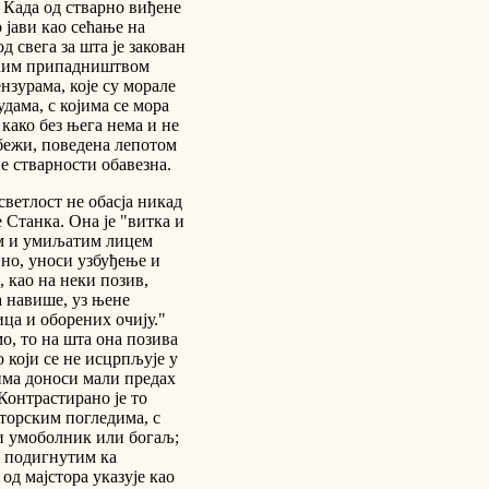
. Када од стварно виђене
 јави као сећање на
д свега за шта је закован
ућим припадништвом
нзурама, које су морале
ама, с којима се мора
 како без њега нема и не
бежи, поведена лепотом
је стварности обавезна.
ветлост не обасја никад
е Станка. Она је "витка и
ним и умиљатим лицем
вно, уноси узбуђење и
, као на неки позив,
а навише, уз њене
ица и оборених очију."
мо, то на шта она позива
 који се не исцрпљује у
има доноси мали предах
Контрастирано је то
торским погледима, с
ки умоболник или богаљ;
м подигнутим ка
 од мајстора указује као