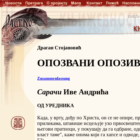
Драган Стојановић
ОПОЗВАНИ ОПОЗИ
Zusammenfassung
Сарачи
Иве Андрића
ОД УРЕДНИКА
Када, у врту, дођу по Христа, он се не опире, 
приликама, штавише исцељује ухо првосвештен
његови пратиоци, у покушају да га одбране, одс
власт таме", каже онима који га хапсе и одводе,