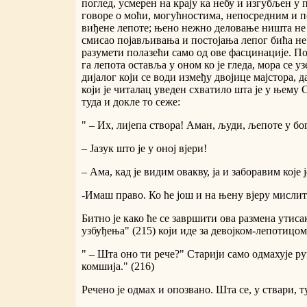
поглед, усмерен на крају ка небу и изгубљен у
говоре о моћи, могућностима, непосредним и 
виђене лепоте; њено нежно деловање ништа не
смисао појављивања и постојања лепог бића не 
разумети полазећи само од ове фасцинације. По
га лепота оставља у оном ко је гледа, мора се у
дијалог који се води између двојице мајстора, да
који је читалац уведен схватило шта је у њему
туда и докле то сеже:
" – Их, лијепа створа! Аман, људи, љепоте у бо
– Јазук што је у оној вјери!
– Ама, кад је видим овакву, ја и заборавим које ј
-Имаш право. Ко ће још и на њену вјеру мислит
Битно је како ће се завршити ова размена утисак
узбуђења" (215) који иде за девојком-лепотицом
" – Шта оно ти рече?" Старији само одмахује ру
комшија." (216)
Речено је одмах и опозвано. Шта се, у ствари, т