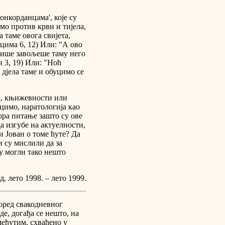
конкорданцама', које су
мо против крви и тијела,
 таме овога свијета,
цима 6, 12) Или: "А ово
и више завољеше таму него
ан 3, 19) Или: "Ноћ
 дјела таме и обуцимо се
а, књижевности или
рецимо, наратологија као
ора питање зашто су ове
да изгубе на актуелности,
и Јован о томе ћуте? Да
и су мислили да за
су могли тако нешто
д, лето 1998. – лето 1999.
поред свакодневног
де, догађа се нешто, на
међутим, схваћено у