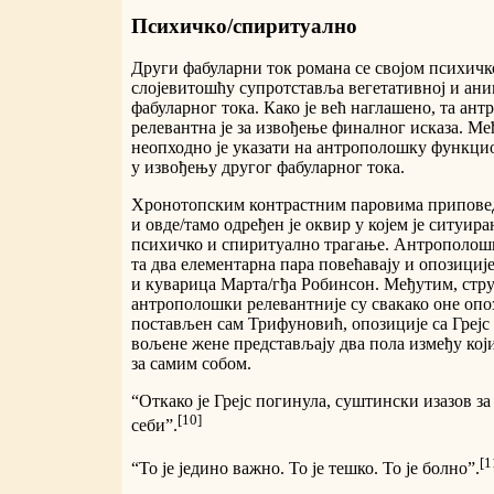
Психичко/спиритуално
Други фабуларни ток романа се својом психич
слојевитошћу супротставља вегетативној и ани
фабуларног тока. Како је већ наглашено, та ан
релевантна је за извођење финалног исказа. Ме
неопходно је указати на антрополошку функци
у извођењу другог фабуларног тока.
Хронотопским контрастним паровима припове
и овде/тамо одређен је оквир у којем је ситуи
психичко и спиритуално трагање. Антрополошк
та два елементарна пара повећавају и опозици
и куварица Марта/гђа Робинсон. Међутим, стр
антрополошки релевантније су свакако оне опози
постављен сам Трифуновић, опозиције са Грејс
вољене жене представљају два пола између који
за самим собом.
“Откако је Грејс погинула, суштински изазов за
[10]
себи”.
[1
“То је једино важно. То је тешко. То је болно”.