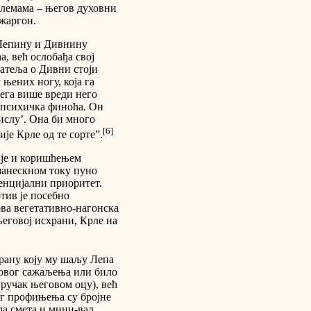
илемама – његов духовни
 жаргон.
 Лепину и Дивнину
а, већ ослобађа свој
атеља о Дивни стоји
 њених ногу, која га
 њега више вреди него
 психичка финоћа. Он
мислу’. Она би много
[6]
ије Крле од те сорте”.
 је и коришћењем
манескном току пуно
тенцијални приоритет.
тив је посебно
ова вегетативно-нагонска
његовој исхрани, Крле на
рану коју му шаљу Лепа
ховог сажаљења или било
 ручак његовом оцу), већ
ог профињења су бројне
 да смета и мини-вал.