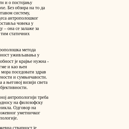
и и о постојању
е. Без обзира на то да
итавом систему,
цеса антрополошког
оставља човека у
 – она се залаже за
 тим статичних
трополошка метода
бност уживљавања у
обност је крајње нужна -
гме и као њен
мора поседовати здрав
ености и сумњичавости.
 а његовој визији света
убјективности.
ној антропологији треба
 односу на филозофску
оникла. Одговор на
њижевног уметничког
пологије.
жевна стварност је