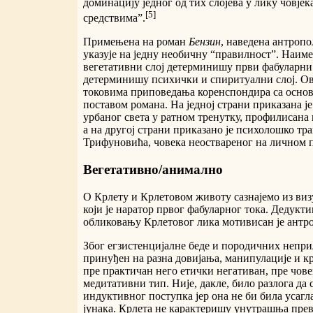
доминацију једног од тих слојева у лику човј
[5]
средствима”.
Примењена на роман
Бензин
, наведена антроп
указује на једну необичну “правилност”. Наим
вегетативни слој детерминишу први фабуларни 
детерминишу психички и спиритуални слој. Ов
токовима приповедања коренспондира са основ
поставом романа. На једној страни приказана ј
урбаног света у ратном тренутку, профилисана 
а на другој страни приказано је психолошко тр
Трифуновића, човека неоствареног на личном п
Вегетативно/анимално
О Крлету и Крлетовом животу сазнајемо из виз
који је наратор првог фабуларног тока. Дедукт
обликовању Крлетовог лика мотивисан је антр
Због егзистенцијалне беде и породичних непри
принуђен на разна довијања, манипулације и кр
пре практичан него етички негативан, пре чове
медитативни тип. Није, дакле, било разлога да 
индуктивног поступка јер она не би била усаг
јунака. Крлета не карактеришу унутрашња пре