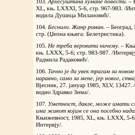
103.
Архесуштина хумане повести. –
XL, књ. LXXXI, 5-6, стр. 967-983. /Ин
водила Душица Милановић/.
104.
Беснило. Жанр роман. –
Београд,
стр. (Џепна књига: Белетристика).
105.
Не треба веровати ничему. –
Књи
књ. LXXX, 5-6; стр. 983-987. /Интервј
Радмила Радаковић/.
106.
Тачно је да увек трагам за новом
наравно, само за мене, јер новог, ства
Вјесник, 27. јануар 1985, XLV, 13427. 
водио Здравко Зима/.
107.
Уметност, дакле, може имати см
има живот којим се она посебно надах
Књижевност, 1985, XL, књ. LXXX, 5-6; 
Интервју/.