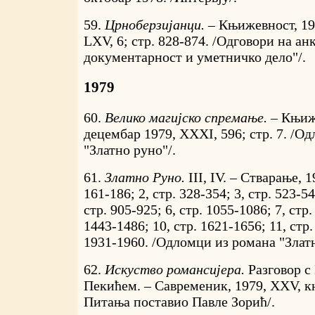
59.
Црноберзијанци. –
Књижевност, 19
LXV, 6; стр. 828-874. /Одговори на ан
документарност и уметничко дело"/.
1979
60.
Велико магијско спремање. –
Књиже
децембар 1979, XXXI, 596; стр. 7. /О
"Златно руно"/.
61.
Златно Руно.
III, IV. – Стварање, 
161-186; 2, стр. 328-354; 3, стр. 523-54
стр. 905-925; 6, стр. 1055-1086; 7, стр.
1443-1486; 10, стр. 1621-1656; 11, стр.
1931-1960. /Одломци из романа "Златн
62.
Искуство романсијера.
Разговор с
Пекићем. – Савременик, 1979, XXV, књ. 
Питања поставио Павле Зорић/.