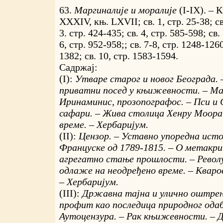
63.
Маргиналије и моралије
(I-IX). – 
XXXIV, књ. LXVII; св. 1, стр. 25-38; св.
3. стр. 424-435; св. 4, стр. 585-598; св.
6, стр. 952-958;; св. 7-8, стр. 1248-1260
1382; св. 10, стр. 1583-1594.
Садржај:
(I):
Утваре старог и новог Београда. 
приватни посед у књижевности. – Ма
Иринаминис, прозопографос. – Пси и 
сафари. – Жива столица Хенрy Моора
време. – Хербаријум.
(II):
Цензор. – Уставно упоредна исто
Француске од 1789-1815. – О метакр
агрегатно стање прошлости. – Револу
одлаже на неодређено време. – Кваров
– Хербаријум.
(III):
Државна тајна и улично оштрење
профит као последица природног ода
Аутоцензура. – Рак књижевности. – Д