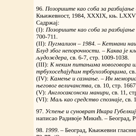
96.
Позориште као соба за разбијање
Књижевност, 1984, XXXIX, књ. LXXVI
Садржај:
(I):
Позориште као соба за разбијање
700-711.
(II):
Пyгмалион – 1984. – Кетмани на
Блуд због непорочности. – Каква је к
људождера,
св. 6-7, стр. 1009-1038.
(III):
К неким питањима новоговора и
трбухосећајућим трбухозборцима,
св
(IV):
Камење и сазнање. – Ин мемориа
његовог величанства,
св. 10, стр. 166
(V):
Англосаксонски манири,
св. 11, с
(VI):
Маљ као средство спознаје,
св. 
97.
Успење и суноврат Икара Губелки
написао Радивоје Микић. – Београд, Ра
98.
1999
. – Београд, Књижевни гласник