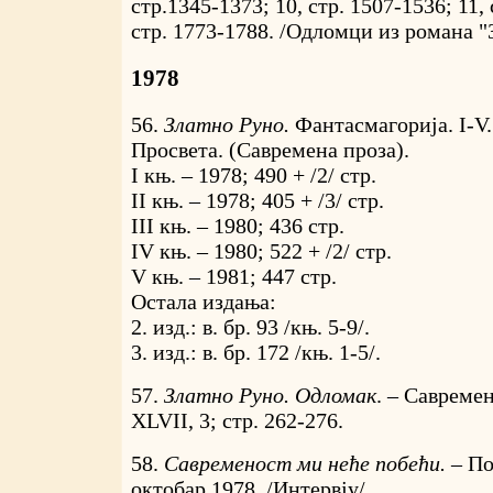
стр.1345-1373; 10, стр. 1507-1536; 11, 
стр. 1773-1788. /Одломци из романа "
1978
56.
Златно Руно.
Фантасмагорија. I-V.
Просвета. (Савремена проза).
I књ. – 1978; 490 + /2/ стр.
II књ. – 1978; 405 + /3/ стр.
III књ. – 1980; 436 стр.
IV књ. – 1980; 522 + /2/ стр.
V књ. – 1981; 447 стр.
Остала издања:
2. изд.: в. бр. 93 /књ. 5-9/.
3. изд.: в. бр. 172 /књ. 1-5/.
57.
Златно Руно. Одломак
. – Савреме
XLVII, 3; стр. 262-276.
58.
Савременост ми неће побећи. –
По
октобар 1978. /Интервју/.