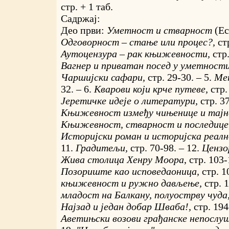
стр. + 1 таб.
Садржај:
Део први:
Уметност и стварност
(Ес
Одговорност – стање или процес?,
ст
Аутоцензура – рак књижевности,
стр
Вагнер и приватан посед у уметност
Чаршијски сафари,
стр. 29-30. – 5.
Ме
32. – 6.
Кварови који крче путеве,
стр.
Јеретичке идеје о литератури,
стр. 37
Књижевност између чињенице и тајн
Књижевност, стварност и последице
Историјски роман и историјска реалн
11.
Градитељи,
стр. 70-98. – 12.
Цензо
Жива столица Хенрy Моора
, стр. 103-
Позориште као исповедаоница,
стр. 1
књижевност и ружно дављење,
стр. 
младост на Балкану, полуострву чуда
Најзад и један добар Шваба!,
стр. 194
Аветињски возови грађанске непослу