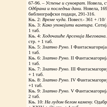
67-96. –
Успење и суноврат.
Новела, с
Одбрана и последњи дани.
Новела, 169
библиографски подаци, 291-316.
Књ. 2:
Време чуда.
Повест.- 361 + /10/ 
Књ. 3:
Како упокојити вампира.
Сотија
1 таб.
Књ. 4:
Ходочашће Арсенија Његована
стр. + 1 таб.
Књ. 5:
Златно Руно.
I Фантасмагорија.
1 таб.
Књ. 6:
Златно Руно.
II Фантасмагорија.
1 таб.
Књ. 7:
Златно Руно.
III Фантасмагорија
+ 1 таб.
Књ. 8:
Златно Руно.
IV Фантасмагорија
+1 таб.
Књ. 9:
Златно Руно.
V Фантасмагорија.
2 таб.
Књ. 10:
На лудом белом камену.
Одабр