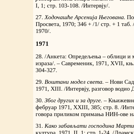
I, 1; стр. 103-108. /Интервју/.
27.
Ходочашће Арсенија Његована.
По
Просвета, 1970; 346 + /1/ стр. + 1 таб
1970/.
1971
28. /Анкета: Опредељења – облици и 
израза/. – Савременик, 1971, XVII, књ.
304-327.
29.
Воштани модел света. –
Нови Сад
1971, XIII. /Интервју, разговор водио
30.
Због других и за друге. –
Књижевне 
фебруар 1971, XXIII, 385; стр. 8. /Ин
говора приликом примања НИН-ове на
31.
Како забављати господина Марти
култура, 1971, II, 1; стр. 1-24. /Драмск