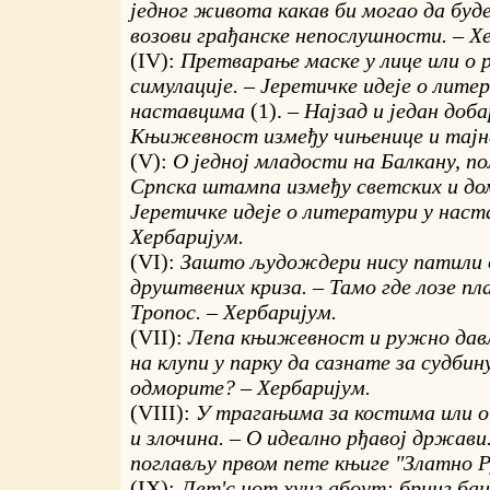
једног живота какав би могао да буд
возови грађанске непослушности. – Х
(IV):
Претварање маске у лице или о 
симулације. – Јеретичке идеје о лите
наставцима
(1). –
Најзад и један доб
Књижевност између чињенице и тајне
(V):
О једној младости на Балкану, по
Српска штампа између светских и дом
Јеретичке идеје о литератури у нас
Хербаријум.
(VI):
Зашто људождери нису патили 
друштвених криза. – Тамо где лозе пл
Тропос. – Хербаријум.
(VII):
Лепа књижевност и ружно дављ
на клупи у парку да сазнате за судбин
одморите? – Хербаријум.
(VIII):
У трагањима за костима или о 
и злочина. – О идеално рђавој држав
поглављу првом пете књиге "Златно Р
(IX):
Лет'с нот хунг абоут: бринг бац