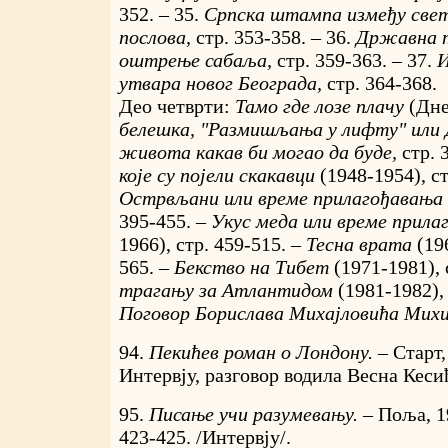
352. – 35.
Српска штампа између свет
послова,
стр. 353-358. – 36.
Државна т
оштрење сабаља,
стр. 359-363. – 37.
И
утвара новог Београда,
стр. 364-368.
Део четврти:
Тамо где лозе плачу
(Дн
белешка, "Размишљања у лифту" или 
живота какав би могао да буде,
стр. 
које су појели скакавци
(1948-1954), ст
Острвљани или време прилагођавања
395-455. –
Укус меда или време прил
1966), стр. 459-515. –
Тесна врата
(19
565. –
Бекство на Тибет
(1971-1981), 
трагању за Атлантидом
(1981-1982), 
Поговор Борислава Михајловића Мих
94.
Пекићев роман о Лондону. –
Старт,
Интервју, разговор водила Весна Кесић
95.
Писање учи разумевању. –
Поља, 1
423-425. /Интервју/.