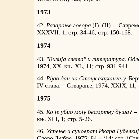
1973
42.
Разарање говора
(I), (II). – Савре
XXXVII: 1, стр. 34-46; стр. 150-168.
1974
43.
"Визија света" и литература. Одл
1974, XX, књ. XL, 11; стр. 931-941.
44.
Рђав дан на Стоцк еxцханге-у.
Бер
IV става. – Стварање, 1974, XXIX, 11; 
1975
45.
Ко је убио моју бесмртну душа? –
књ. XLI, 1; стр. 5-26.
46.
Успење и суноврат Икара Губелкиј
Слово Љубве, 1975; 84 + /14/ стр. (Са