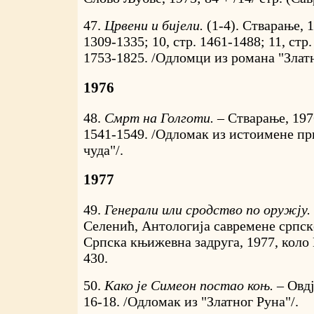
47.
Црвени и бијели.
(1-4). Стварање, 
1309-1335; 10, стр. 1461-1488; 11, стр.
1753-1825. /Одломци из романа "Златн
1976
48.
Смрт на Голготи. –
Стварање, 197
1541-1549. /Одломак из истоимене п
чуда"/.
1977
49.
Генерали или сродство по оружју.
Селенић, Антологија савремене српске
Српска књижевна задруга, 1977, коло 
430.
50.
Како је Симеон постао коњ. –
Овдј
16-18. /Одломак из "Златног Руна"/.