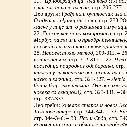
19.
"Црноберзијанци" или како сам доз
сталеж напала плесан,
стр. 206-277.
Део други:
Грађанин, бунтовник или 
О идеално рђавој држави,
стр. 283-28
маске у лице или о ризицима симулаци
22.
Дискретне чари компромиса,
стр. 
Морбус паули или о преобраћеништву
Гасовито агрегатно стање прошлос
25.
Исповест као метод,
309-311. – 2
поштовањем,
стр. 312-317. – 27.
Чуло
последица природног одабирања,
стр.
трагању за костима васкрсења или о 
науке и злочина,
стр. 321-327. –
Лет'с 
бринг бацк тхе аxеман! (Не висимо у
човека са секиром!),
стр. 328-331. – 3
стр. 332-333.
Део трећи:
Утваре старог и новог Бе
Јазонове ватре,
стр. 344-346. – 32.
Ба
стр. 344-346. – 33.
Пси и Срби,
стр. 34
Револуција која се одлаже на неодређ