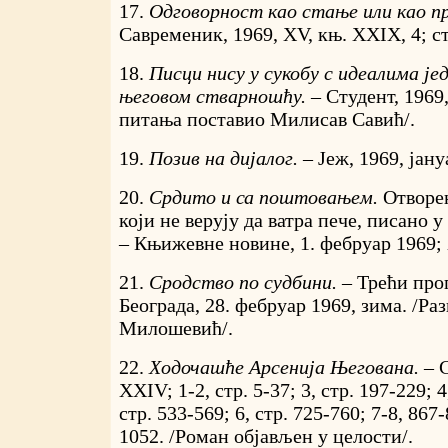
17.
Одговорност као стање или као п
Савременик, 1969, XV, књ. XXIX, 4; стр
18.
Писци нису у сукобу с идеалима је
његовом стварношћу. –
Студент, 1969
питања поставио Милисав Савић/.
19.
Позив на дијалог. –
Јеж, 1969, јану
20.
Срдито и са поштовањем.
Отворе
који не верују да ватра пече, писано у
– Књижевне новине, 1. фебруар 1969; X
21.
Сродство по судбини. –
Трећи про
Београда, 28. фебруар 1969, зима. /Ра
Милошевић/.
22.
Ходочашће Арсенија Његована. –
XXIV; 1-2, стр. 5-37; 3, стр. 197-229; 4
стр. 533-569; 6, стр. 725-760; 7-8, 867-
1052. /Роман објављен у целости/.