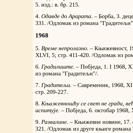
5. изд.: в. бр. 215.
4.
Одавде до Арарата. –
Борба, 3. де
331. /Одломак из романа "Градитељи"
1968
5.
Време непролазно. –
Књижевност, 19
XLVI, 5; стр. 411-420. /Одломак из р
6.
Градилиште. –
Побједа, 1. I 1968, 
из романа "Градитељи"/.
7.
Градитељи. –
Савременик, 1968, XI
стр. 209-227.
8.
Књижевношћу се свет не гради, ве
испитује. –
Побједа, 6. октобар 1968, 
9.
Развалине. –
Књижевне новине, 17. 
321. /Одломак из друге књиге романа