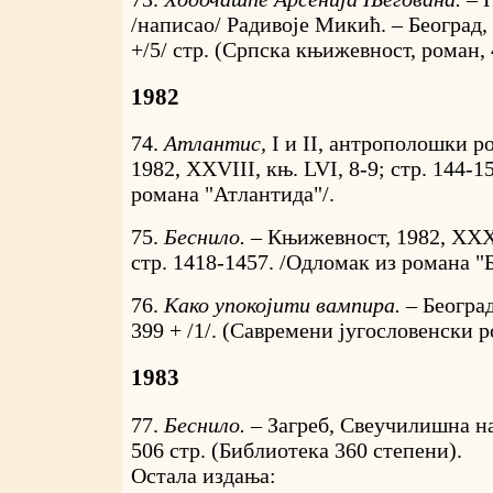
/написао/ Радивоје Микић. – Београд,
+/5/ стр. (Српска књижевност, роман, 
1982
74.
Атлантис,
I и II, антрополошки р
1982, XXVIII, књ. LVI, 8-9; стр. 144-1
романа "Атлантида"/.
75.
Беснило. –
Књижевност, 1982, XXX
стр. 1418-1457. /Одломак из романа "
76.
Како упокојити вампира. –
Београд
399 + /1/. (Савремени југословенски р
1983
77.
Беснило. –
Загреб, Свеучилишна на
506 стр. (Библиотека 360 степени).
Остала издања: