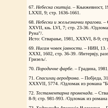
67.
Небеска скитија. –
Књижевност, 1
LXXII, 9; стр. 1636-1661.
68.
Небески и жељезнички прагови. –
XXVII, књ. LVI, 7; стр. 23-36. /Одлом
Руна"/.
Исто: Стварање, 1981, XXXVI, 8-9; стр
69.
Нисам човек јавности. –
НИН, 13. 
XXXI, 1602, стр. 36-39. /Интервју, раз
Гризељ/.
70.
Породичне фарбе. –
Градина, 1981,
71.
Спасилац аеродрома. –
Побједа, 3
XXXVII, 5774. /Одломак из романа "Б
72.
Тестаментарна променада. –
Ства
8-9; стр. 981-993. /Одломак из романа
73.
Ходочашће Арсенија Његована. –