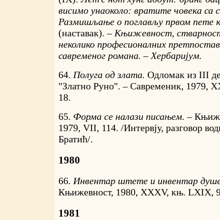
висимо унаоколо: вратите човека са с
Размишљање о поглављу првом пете к
(наставак). –
Књижевност, стварност
неколико професионалних претпостав
савременог романа. – Хербаријум.
64.
Полуга од злата.
Одломак из III д
"Златно Руно". – Савременик, 1979, XXV
18.
65.
Форма се налази писањем. –
Књиже
1979, VII, 114. /Интервју, разговор во
Братић/.
1980
66.
Инвентар штете и инвентар душ
Књижевност, 1980, XXXV, књ. LXIX, 9;
1981