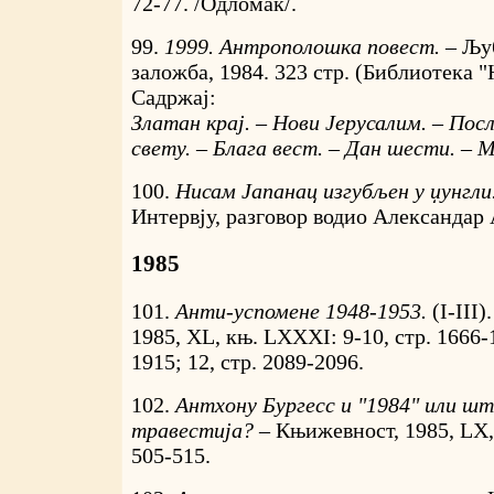
72-77. /Одломак/.
99.
1999. Антрополошка повест. –
Љу
заложба, 1984. 323 стр. (Библиотека "
Садржај:
Златан крај. – Нови Јерусалим. – Пос
свету. – Блага вест. – Дан шести. – 
100.
Нисам Јапанац изгубљен у џунгли
Интервју, разговор водио Александар 
1985
101.
Анти-успомене 1948-1953.
(I-III
1985, XL, књ. LXXXI: 9-10, стр. 1666-1
1915; 12, стр. 2089-2096.
102.
Антхонy Бургесс и "1984" или шт
травестија? –
Књижевност, 1985, LX,
505-515.