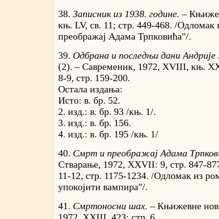
38.
Записник из 1938. године. –
Књижев
књ. LV, св. 11; стр. 449-468. /Одлома
преображај Адама Трпковића"/.
39.
Одбрана и последњи дани Андрије 
(2). – Савременик, 1972, XVIII, књ. XX
8-9, стр. 159-200.
Остала издања:
Исто: в. бр. 52.
2. изд.: в. бр. 93 /књ. 1/.
3. изд.: в. бр. 156.
4. изд.: в. бр. 195 /књ. 1/
40.
Смрт и преображај Адама Трпков
Стварање, 1972, XXVII: 9, стр. 847-877
11-12, стр. 1175-1234. /Одломак из ро
упокојити вампира"/.
41.
Смртоносни шах. –
Књижевне нови
1972, XXIII, 423; стр. 6.