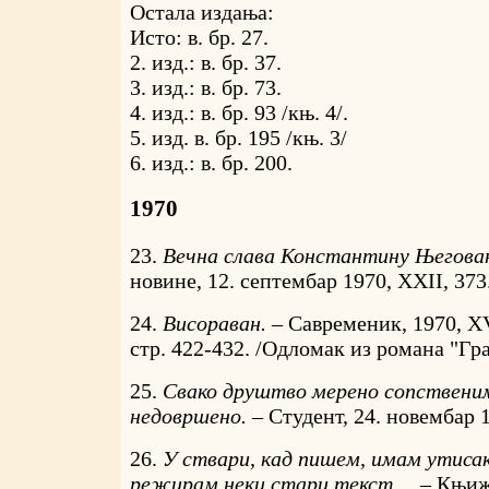
Остала издања:
Исто: в. бр. 27.
2. изд.: в. бр. 37.
3. изд.: в. бр. 73.
4. изд.: в. бр. 93 /књ. 4/.
5. изд. в. бр. 195 /књ. 3/
6. изд.: в. бр. 200.
1970
23.
Вечна слава Константину Његова
новине, 12. септембар 1970, XXII, 373
24.
Висораван. –
Савременик, 1970, XV
стр. 422-432. /Одломак из романа "Гр
25.
Свако друштво мерено сопственим
недовршено. –
Студент, 24. новембар 
26.
У ствари, кад пишем, имам утисак
режирам неки стари текст ... –
Књиже