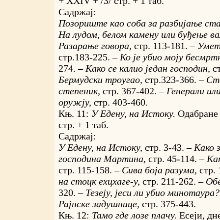
+ XXIV + /3/ стр. + 1 таб.
Садржај:
Позориште као соба за разбијање ст
На лудом, белом камену или буђење в
Разарање говора,
стр. 113-181. –
Умет
стр.183-225. –
Ко је убио моју бесмрт
274. –
Како се калио један господин,
с
Бермудски троугао,
стр.323-366. –
Ст
степеник,
стр. 367-402. –
Генерали ил
оружју,
стр. 403-460.
Књ. 11:
У Едену, на Истоку.
Одабране 
стр. + 1 таб.
Садржај:
У Едену, на Истоку,
стр. 3-43. –
Како 
господина Мартина,
стр. 45-114. –
Ка
стр. 115-158. –
Сива боја разума,
стр.
на стоцк еxцхаге-у,
стр. 211-262. –
Об
320. –
Тезеју, јеси ли убио минотаура
Рајнске задушнице,
стр. 375-443.
Књ. 12:
Тамо где лозе плачу.
Есеји, дн