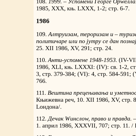
108.
1999. – Успомени Георге Орwелла
1985, XXX, књ. LXXX, 1-2; стр. 6-7.
1986
109.
Алтруизам, тероризам и – туриз
политичаре или по јутру се дан позна
25. XII 1986, XV, 291; стр. 24.
110.
Анти-успомене 1948-1953.
(IV-VI
1986, XLI, књ. LXXXI: (IV): св. 1-2, ст
3, стр. 379-384; (VI): 4, стр. 584-591; (
766.
111.
Вештина прецењивања и уметно
Књижевна реч, 10. XII 1986, XV, стр. 
Lондона/.
112.
Дечак Wинслоw, право и правда. 
1. април 1986, XXXVII, 707; стр. 11. 