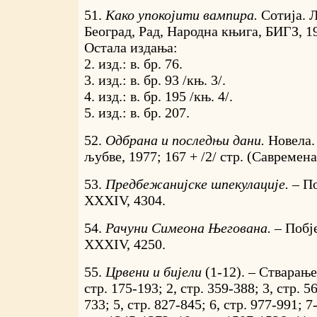
51.
Како упокојити вампира.
Сотија. 
Београд, Рад, Народна књига, БИГЗ, 197
Остала издања:
2. изд.: в. бр. 76.
3. изд.: в. бр. 93 /књ. 3/.
4. изд.: в. бр. 195 /књ. 4/.
5. изд.: в. бр. 207.
52.
Одбрана и последњи дани.
Новела.
љубве, 1977; 167 + /2/ стр. (Савремена
53.
Предбежанијске шпекулације. –
По
XXXIV, 4304.
54.
Рачуни Симеона Његована. –
Побје
XXXIV, 4250.
55.
Црвени и бијели
(1-12). – Стварање
стр. 175-193; 2, стр. 359-388; 3, стр. 5
733; 5, стр. 827-845; 6, стр. 977-991; 7