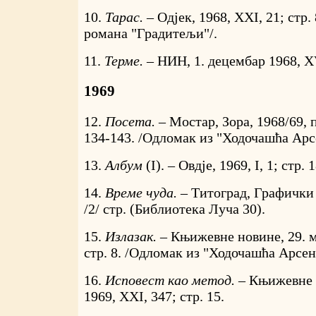
10.
Тарас. –
Одјек, 1968, XXI, 21; стр.
романа "Градитељи"/.
11.
Терме. –
НИН, 1. децембар 1968, XV
1969
12.
Посета. –
Мостар, Зора, 1968/69, п
134-143. /Одломак из "Ходочашћа Арс
13.
Албум
(I). – Овдје, 1969, I, 1; стр. 
14.
Време чуда. –
Титоград, Графички 
/2/ стр. (Библиотека Луча 30).
15.
Излазак. –
Књижевне новине, 29. м
стр. 8. /Одломак из "Ходочашћа Арсен
16.
Исповест као метод. –
Књижевне 
1969, XXI, 347; стр. 15.