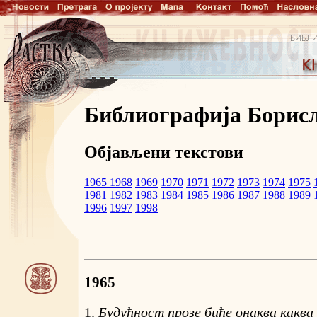
Библиографија Борис
Објављени текстови
1965
1968
1969
1970
1971
1972
1973
1974
1975
1981
1982
1983
1984
1985
1986
1987
1988
1989
1996
1997
1998
1965
1.
Будућност прозе биће онаква каква