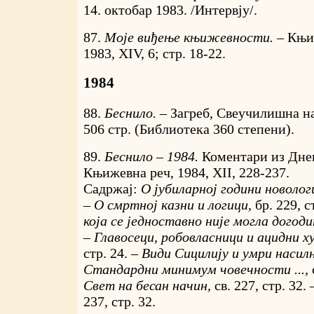
14. октобар 1983. /Интервју/.
87.
Моје виђење књижевности. –
Књи
1983, XIV, 6; стр. 18-22.
1984
88.
Беснило. –
Загреб, Свеучилишна на
506 стр. (Библиотека 360 степени).
89.
Беснило – 1984.
Коментари из Днев
Књижевна реч, 1984, XII, 228-237.
Садржај:
О јубиларној години новолог
–
О смртној казни и логици,
бр. 229, с
која се једноставно није могла догод
–
Главосеци, робовласници и ацидни 
стр. 24. –
Види Сицилију и умри насил
Стандардни минимум човечности ...,
Свет на бесан начин,
св. 227, стр. 32.
237, стр. 32.