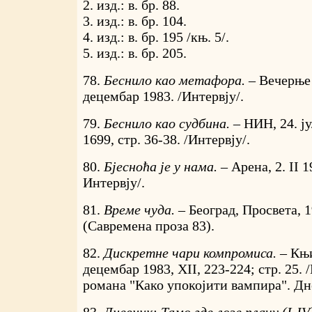
2. изд.: в. бр. 88.
3. изд.: в. бр. 104.
4. изд.: в. бр. 195 /књ. 5/.
5. изд.: в. бр. 205.
78.
Беснило као метафора. –
Вечерње 
децембар 1983. /Интервју/.
79.
Беснило као судбина. –
НИН, 24. ј
1699, стр. 36-38. /Интервју/.
80.
Бјесноћа је у нама. –
Арена, 2. II 1
Интервју/.
81.
Време чуда. –
Београд, Просвета, 19
(Савремена проза 83).
82.
Дискретне чари компромиса. –
Књи
децембар 1983, XII, 223-224; стр. 25.
романа "Како упокојити вампира". Дн
83.
Дневник: Тамо где лозе плачу (I-IV