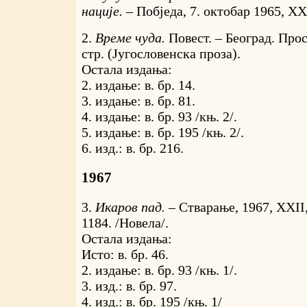
нације. –
Побједа, 7. октобар 1965, XXI
2.
Време чуда.
Повест. – Београд. Прос
стр. (Југословенска проза).
Остала издања:
2. издање: в. бр. 14.
3. издање: в. бр. 81.
4. издање: в. бр. 93 /књ. 2/.
5. издање: в. бр. 195 /књ. 2/.
6. изд.: в. бр. 216.
1967
3.
Икаров пад. –
Стварање, 1967, XXII,
1184. /Новела/.
Остала издања:
Исто: в. бр. 46.
2. издање: в. бр. 93 /књ. 1/.
3. изд.: в. бр. 97.
4. изд.: в. бр. 195 /књ. 1/