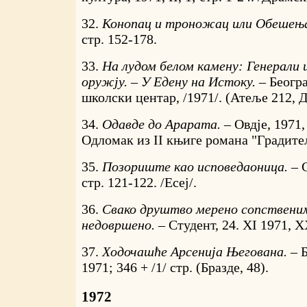
32.
Конопац и троножац или Обешењ
стр. 152-178.
33.
На лудом белом камену: Генерали 
оружју. – У Едену на Истоку. –
Беогр
школски центар, /1971/. (Атеље 212, Д
34.
Одавде до Арарата. –
Овдје, 1971, 
Одломак из II књиге романа "Градите
35.
Позориште као исповедаоница. –
стр. 121-122. /Есеј/.
36.
Свако друштво мерено сопственим
недовршено. –
Студент, 24. XI 1971, X
37.
Ходочашће Арсенија Његована. –
Б
1971; 346 + /1/ стр. (Бразде, 48).
1972