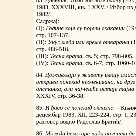
1983, XXXVIII, књ. LXXV. / Избор из 
1982/.
Садржај:
(I):
Године које су појели скакавци
(19
стр. 107-137.
(II):
Укус меда или време отварања
(1
стр. 486-518.
(III):
Тесна врата,
св. 5; стр. 798-805.
(IV):
Тесна врата,
св. 6-7; стр. 1060-1
84.
Доживљаји у животу имају смисла
открива понекад неочекивано, на дру
опстанка, али најчешће остаје тајна .
XXXIV, стр. 36-38.
85.
И ђаво се понекад оклизне. –
Књиже
децембар 1983, XII, 223-224; стр. 1, 23
разговор водио Радослав Братић/.
86.
Можда ћемо пре пада научити да