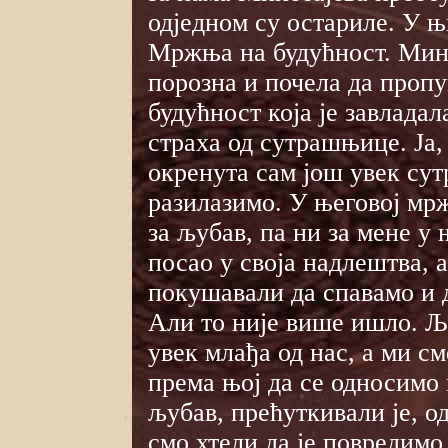
одједном су остариле. У њ
Мржња на будућност. Мино
порозна и почела да про
будућност која је завлада
страха од сутрашњице. Ја
окренута сам још увек су
разилазимо. У његовој мр
за љубав, па ни за мене у
посао у своја надлештва, 
покушавали да спавамо и 
Али то није више ишло. Љ
увек млађа од нас, а ми см
према њој да се односимо
љубав, прећуткивали је, о
смо хтели да је повредимо