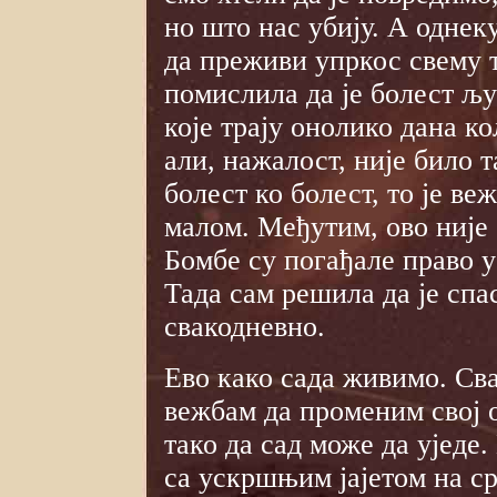
но што нас убију. А однек
да преживи упркос свему 
помислила да је болест љу
које трају онолико дана к
али, нажалост, није било 
болест ко болест, то је веж
малом. Међутим, ово није 
Бомбе су погађале право у
Тада сам решила да је спа
свакодневно.
Ево како сада живимо. Св
вежбам да променим свој 
тако да сад може да уједе.
са ускршњим јајетом на ср