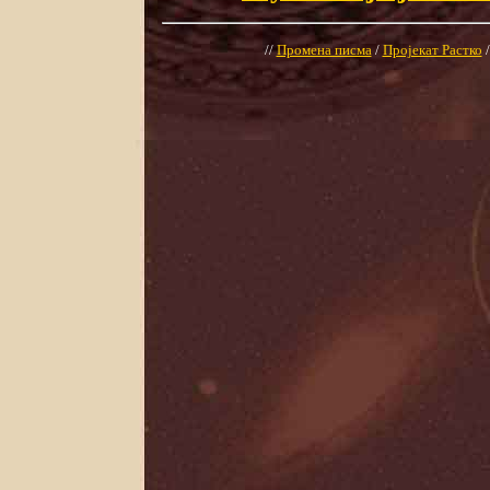
//
Промена писма
/
Пројекат Растко