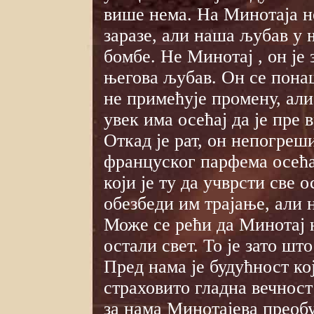
више нема. На Минотаја не
заразе, али наша љубав у 
бомбе. Не Минотај , он је з
његова љубав. Он се пона
не примећује промену, али 
увек има осећај да је пре 
Откад је рат, он непогреш
француског парфема осећа 
који је ту да учврсти све 
обезбеди им трајање, али 
Може се рећи да Минотај
остали свет. То је зато шт
Пред нама је будућност ко
страховито гладна вечност
за нама Минотајева преоб