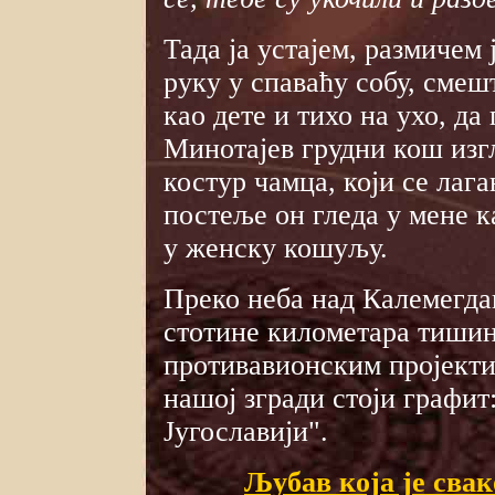
Тада ја устајем, размичем 
руку у спаваћу собу, смеш
као дете и тихо на ухо, да
Минотајев грудни кош изг
костур чамца, који се лаг
постеље он гледа у мене к
у женску кошуљу.
Преко неба над Калемегда
стотине километара тишин
противавионским пројекти
нашој згради стоји графит:
Југославији".
Љубав која је свак