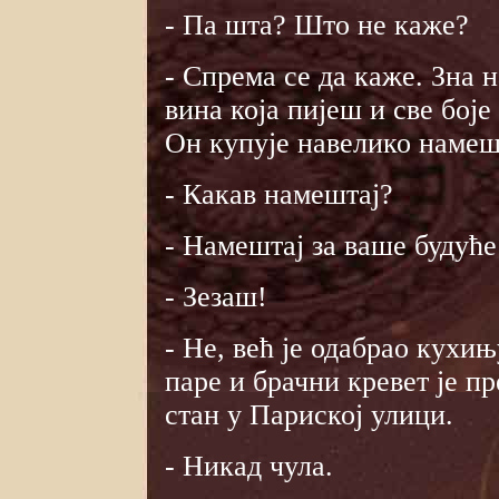
- Па шта? Што не каже?
- Спрема се да каже. Зна н
вина која пијеш и све боје
Он купује навелико намеш
- Какав намештај?
- Намештај за ваше будуће
- Зезаш!
- Не, већ је одабрао кухи
паре и брачни кревет је п
стан у Париској улици.
- Никад чула.