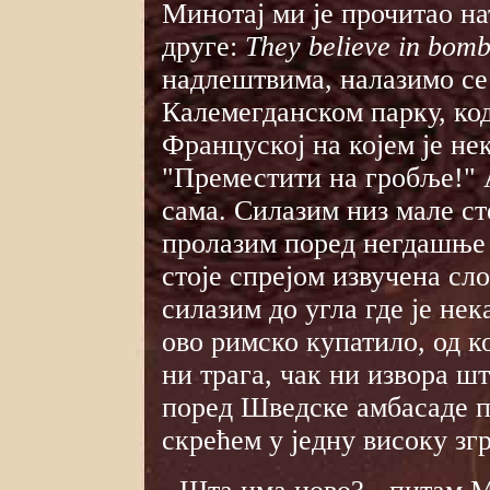
Минотај ми је прочитао н
друге:
They believe in bomb
надлештвима, налазимо се 
Калемегданском парку, ко
Француској на којем је не
"Преместити на гробље!" 
сама. Силазим низ мале с
пролазим поред негдашње 
стоје спрејом извучена сло
силазим до угла где је нек
ово римско купатило, од к
ни трага, чак ни извора шт
поред Шведске амбасаде п
скрећем у једну високу згр