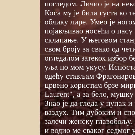
погледом. Личио је на нек
Коса му је била густа ко те
облику лире. Умео је ного
појављивао носећи о пасу
склапање. У његовом стан
свом броју за свако од че
огледалом затекох избор 
уља по мом укусу. Испоста
одећу стављам Фрагонаров 
црвено користим брзе мири
Laurent", а за бело, мушку
Знао је да гледа у пупак и
ваздух. Тим дубоким и сп
залечи женску главобољу. 
и водио ме сваког седмог у