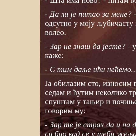
- Шта има ново? - питам М
- Да ли је питао за мене?
-
одсутно у моју љубичасту 
волео.
- Зар не знаш да јесте?
- 
каже:
- С тим даље ићи нећемо..
Ја обилазим сто, износим 
седам и ћутим неколико тр
спуштам у тањир и почиње
говорим му:
- Зар те је страх да и на 
си био кад се у теби жељ