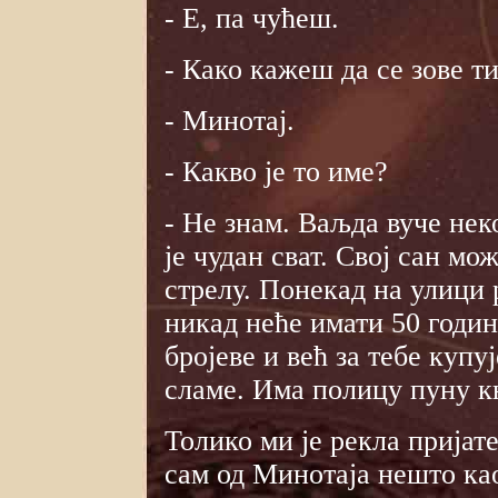
- Е, па чућеш.
- Како кажеш да се зове т
- Минотај.
- Какво је то име?
- Не знам. Ваљда вуче нек
је чудан сват. Свој сан мо
стрелу. Понекад на улици 
никад неће имати 50 година
бројеве и већ за тебе купу
сламе. Има полицу пуну књ
Толико ми је рекла прија
сам од Минотаја нешто ка