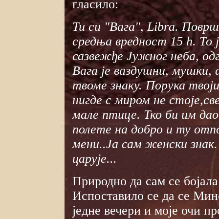
гласило:
Ти си "Вага", Libra. Повр
средња вредност 15 h. То ј
сазвежђе Јужног неба, од
Вага је ваздушни, мушки, 
твоме знаку. Порука твоји
нигде с миром не стоје,св
мале птице. Тко би им дао
полете на добро и ту отп
мени..Ја сам женски знак.
царује...
Природно да сам се бојала
Испоставило се да се Мино
једне вечери и моје очи п