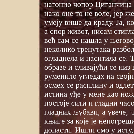
нагонио чопор Циганчица 
иако оне то не воле, јер 
умеју више да краду. Ја, к
а спор живот, нисам стигл
већ сам се нашла у његово
неколико тренутака разбол
огладнела и наситила се. 
образе и сливајући се низ 
руменило угледах на свој
осмех се расплину и одлет
истина уђе у мене као нож
постоје сити и гладни час
гладних љубави, а увече, 
књиге за које је непогреш
допасти. Ишли смо у исту,