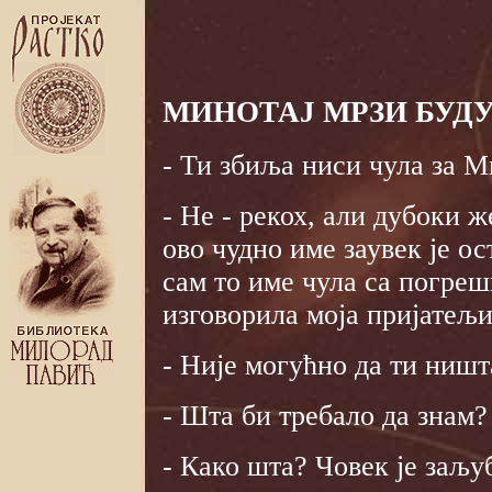
МИНОТАЈ МРЗИ БУД
- Ти збиља ниси чула за М
- Не - рекох, али дубоки ж
ово чудно име заувек је ос
сам то име чула са погреш
изговорила моја пријатељи
- Није могућно да ти ништ
- Шта би требало да знам?
- Како шта? Човек је заљу