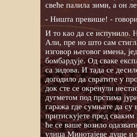
свеће палила зими, а он ле
- Ништа превише! - говори
И то као да се испунило. Н
Али, пре но што сам стиг
изговор његовог имена, је
бомбардује. Од сваке експ
са зидова. И тада се десил
догодило да свратите у пр
док сте се окренули неста
дугметом под прстима јур
гаража где сумњате да су 
притискујете пред сваким 
ће се ваше возило одазвати
улица Минотајеве душе и 