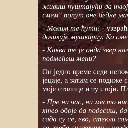
живиш пуштајући да твој
смем" попут оне бедне мач
- Молим те ћути!
- узвраћ
доликује мушкарцу. Ко сме
- Каква те је онда звер на
подмећеш мени?
Он једно време седи непом
јецаје, а затим се подиже 
моје столице и ту стоји. П
- Пре ни час, ни место нис
хтео обоје да подесиш, да
сада су се, ево, стекли са
се, тебе су укочили и разде