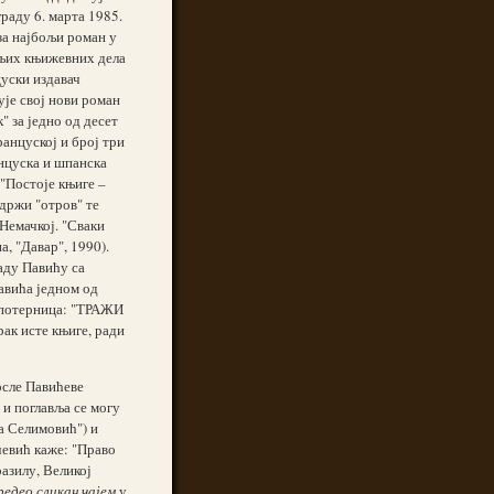
раду 6. марта 1985.
 за најбољи роман у
бољих књижевних дела
уски издавач
ује свој нови роман
" за једно од десет
анцуској и број три
анцуска и шпанска
 "Постоје књиге –
држи "отров" те
Немачкој. "Сваки
, "Давар", 1990).
аду Павићу са
авића једном од
с-потерница: "ТРАЖИ
ак исте књиге, ради
осле Павићеве
 и поглавља се могу
ша Селимовић") и
чевић каже: "Право
разилу, Великој
редео сликан чајем
у