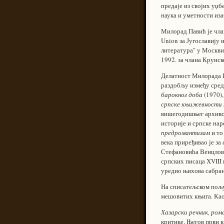
предаје из својих уџб
наука и уметности иза
Милорад Павић је члан
Union за Југославију
литература" у Москви
1992. за члана Крунск
Делатност Милорада Па
раздобљу између сред
барокног доба
(1970)
српске књижевности 
вишегодишњег архивск
историје и српске нар
предромантизам
и то
века приређивао је з
Стефановића Венцлови
српских писаца XVIII 
уредио њихова сабран
На списатељском пољу
мешовитих књига. Као
Хазарски речник, рома
критике. Његов први 