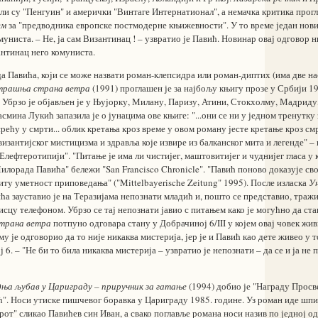
и су "Пенгуин" и амерички "Винтаге Интернатионал", а немачка критика прогл
ем
за "предводника европске постмодерне књижевности". У то време један нови
омуниста. – Не, ја сам Византинац ! – узвратио је Павић. Новинар овај одговор 
зантинац него комуниста.
 Павића, који се може назвати роман-клепсидра или роман-диптих (има две нас
трашња страна ветра
(1991) проглашен је за најбољу књигу прозе у Србији 19
. Убрзо је објављен је у Њујорку, Милану, Паризу, Атини, Стокхолму, Мадриду
асмина Лукић запазила је о јунацима ове књиге: "...они се ни у једном тренутку
усрећу у смрти... облик кретања кроз време у овом роману јесте кретање кроз смр
 византијског мистицизма и здравља које извире из балканског мита и легенде" 
Елефтеротипији". "Питање је има ли чистијег, маштовитијег и чуднијег гласа 
лорада Павића" бележи "San Francisco Chronicle". "Павић поново доказује сво
ту уметност приповедања" ("Mittelbayerische Zeitung" 1995). После изласка
У
 зауставио је на Теразијама непознати младић и, пошто се представио, тражи
исцу телефоном. Убрзо се тај непознати јавио с питањем како је могућно да стан
трана ветра
потпуно одговара стану у Добрачиној 6/III у којем овај човек жи
у је одговорио да то није никаква мистерија, јер је и Павић као дете живео у т
 6. – "Не би то била никаква мистерија – узвратио је непознати – да се и ја не 
ња љубав у Цариграду – приручник за гатање
(1994) добио је "Награду Просв
". Носи утиске пишчевог боравка у Цариграду 1985. године. Уз роман иде шпил
арот" сликао Павићев син Иван, а свако поглавље романа носи назив по једној о