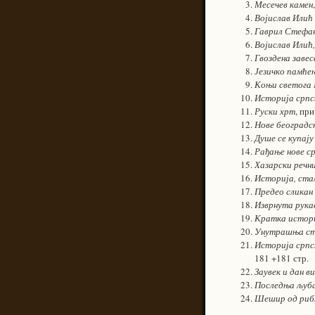
Месечев камен
Војислав Илић
Гаврил Стефа
Војислав Илић,
Гвоздена завес
Језичко памћењ
Коњи светога
Историја српс
Руски хрт
, пр
Нове београдс
Душе се купај
Рађање нове с
Хазарски речни
Историја, ста
Предео сликан
Изврнута рука
Кратка истори
Унутрашња стр
Историја срп
181 +181 стр.
Заувек и дан в
Последња љуба
Шешир од риб