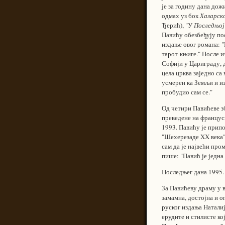
је за годину дана дож
одмах уз бок
Хазарск
Ђерић), "У
Последњој
Павићу обезбеђују по
издање овог романа: "
тарот-књиге." После из
Софији у Цариграду, д
цела црква заједно са
усмерен ка Земљи и из
пробудио сам се."
Од четири Павићеве з
преведене на францус
1993. Павићу је прип
"Шехерезаде XX века" 
сам да је највећи про
пише: "Павић је једна
Последњег дана 1995.
За Павићеву драму у 
замамна, достојна и о
руског издања Наталиј
ерудите и стилисте ко