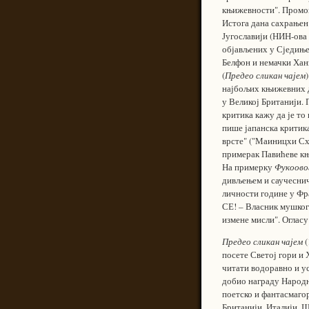
књижевности". Промоц
Истога дана сахрањен
Југославији (НИН-ова 
објављених у Сједиње
Белфон и немачки Ханз
(
Предео сликан чајем
најбољих књижевних де
у Великој Британији. 
критика кажу да је то
пише јапанска критика
врсте" ("Маиницхи Схи
примерак Павићеве књи
На примерку
Фукоово
дивљењем и саучеснич
личности године у Фр
СЕ! – Власник мушко
измене мисли". Огласу
Предео сликан чајем
(
посете Светој гори и
читати водоравно и ус
добио награду Народн
поетско и фантасмагор
Британији, Италији, Ш