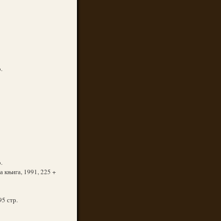
.
.
 књига, 1991, 225 +
95 стр.