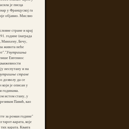
асила је писца
нар у Француској га
није објавио. Мислио
ловне стране и крај
91. године (награда
, Минхену, Бечу,
 за живота неће
т"."
Унутрашња
– пише Евгениос
у књижевности
ју неспутану и на
нутрашње стране
о дозволу да се
 који је описан у
ви годинама.
ом истом стану, у
презивам Павић, као
ете за роман године"
 тарот-карата, које
д тих карата. Књига