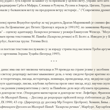
ој један с Југа Европе за каквог су га признали у целом свету, управо зато што 
радицијама Срба и Мађара, Словака и Румуна, Русина и Јевреја, Цигана, Турак
рчкали у балканском котлу на продорном ветру историје..." ("Современна драма
ћевој причи
Веџвудов прибор за чај
редитељ Драган Маринковић је снимио фил
упа Ла Цомпагние дес Петитс Цхвтеауx играла је 1991/92. по замковима Франц
а" – сценску адаптацију
Хазарског речника
у режији Емануелле Wеисцх. "Моу
ињен према текстовима М. Павића (
Хазарски речник
) и П. Болтс-а. Изведен је у 
бус, балетска трупа: Ултима Вез).
 и поетски текстови послужили су за израду стрипа под насловом Трећи аргум
 с цртежима Зорана Туцића (Београд 1995).
* * *
 данас има око пет милиона читалаца и 59 превода на стране језике у засебним
 светску рецепцију његовог књижевног дела, о чему сведоче бројне критике из
 теоретичара, писаца, историчара, новинара, преводилаца, итд; медијски одје
уге адаптације, писма, клубови љубитеља прозе овог писца, итд); научни скуп
 на разним универзитетима у свету за Павићево дело које обухвата предавања,
и докторске тезе. (Упоредити магистарске и докторске тезе: Лефебвре, Франзо
 де Милорад Павиц
. – Доссиер де рецхерцхе прйсентй поур л'обтентион ду Д
 IX 1990; 43 стр. (Дирецтеур ду доссиер Мр Георгес Цесброн); Хоманн, Биња.
ифтлицхен Qуеллен ин Милорад Павић "Хазарски речник"
, Марбург, Хаусарбеи