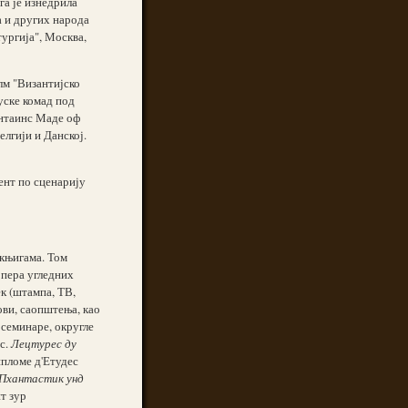
га је изнедрила
а и других народа
тургија", Москва,
м "Византијско
уске комад под
нтаинс Маде оф
Белгији и Данској.
ент по сценарију
 књигама. Том
 пера угледних
к (штампа, ТВ,
ови, саопштења, као
 семинаре, округле
ис.
Лецтурес ду
ипломе д'Етудес
Пхантастик унд
т зур