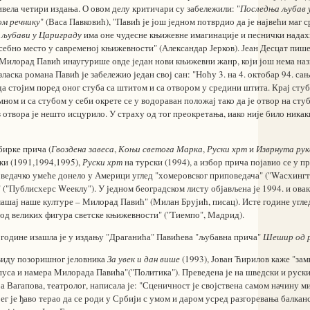
ивела четири издања. О овом делу критичари су забележили: "
Последња љубав 
ом речнику
" (Васа Павковић), "Павић је још једном потврдио да је највећи маг 
 љубави у Цариграду
има оне чудесне књижевне имагинације и песнички надахн
себно место у савременој књижевности" (Александар Јерков). Јеан Десцат пиш
Милорад Павић инаугурише овде један нови књижевни жанр, који још нема назив
ласка романа Павић је забележио један свој сан: "Ноћу 3. на 4. октобар 94. сањ
а стојим поред оног стуба са штитом и са отвором у средини штита. Крај сту
 мном и са стубом у себи окрете се у водораван положај тако да је отвор на сту
 отвора је нешто исцурило. У страху од тог преокретања, иако није било ника
бирке прича (
Гвоздена завеса
,
Коњи светога Марка
,
Руски хрт
и
Изврнута ру
ки (1991,1994,1995),
Руски хрт
на турски (1994), а избор прича појавио се у п
оведачко умеће донело у Америци углед "хомеровског приповедача" ("Wасхингт
("Публисхерс Wееклy"). У једном београдском листу објављена је 1994. и овак
машај наше културе – Милорад Павић" (Милан Брујић, писац). Исте године угл
 од великих фигура светске књижевности" ("Тиемпо", Мадрид).
 године изашла је у издању "Драганића" Павићева "љубавна прича"
Шешир од 
виду позоришног јеловника
За увек и дан више
(1993), Јован Ћирилов каже "зам
пуса и намера Милорада Павића"("Политика"). Преведена је на шведски и руски
а Вагапова, театролог, написала је: "Сценичност је својствена самом начину
јег је ђаво терао да се роди у Србији с умом и даром усред разгоревања балканс