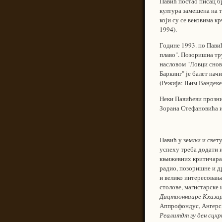
Павић постао писац бр
култура замешена на т
који су се вековима к
1994).
Године 1993. по Пави
плаво". Позоришна тр
насловом "Ловци снов
Баркинг" је балет нач
(Режија: Њим Вандекеy
Неки Павићеви прозни
Зорана Стефановића и
Павић у земљи и свету
успеху треба додати и
књижевних критичара и
радио, позоришне и др
и велико интересовање
столове, магистарске 
Дицтионнаире Кхазар
Аппрофондус, Ангерс,
Реалитдт зу ден сцхр