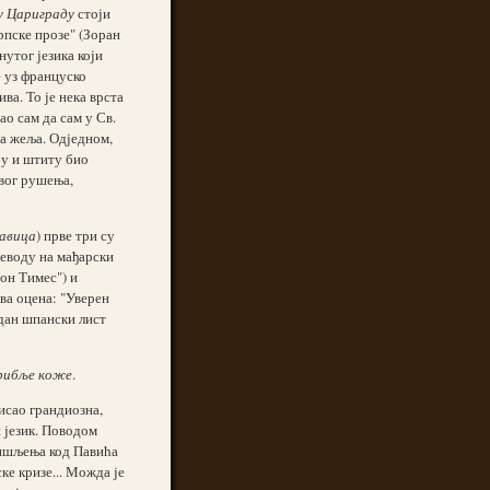
у Цариграду
стоји
српске прозе" (Зоран
утог језика који
е уз француско
а. То је нека врста
ао сам да сам у Св.
ба жеља. Одједном,
бу и штиту био
квог рушења,
кавица
) прве три су
реводу на мађарски
он Тимес") и
ва оцена: "Уверен
едан шпански лист
рибље коже
.
исао грандиозна,
 језик. Поводом
 мишљења код Павића
ке кризе... Можда је