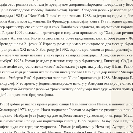
ија овог романа започела је пред пуном двораном Народног позоришта у Беог
 је на београдском гробљу Павићев отац Зденко.
Хазарски речник
је изабран је
награда 1985), а "New York Times" га проглашава 1988. за једно од седам нај
ним Америчким Државама. На Франкфуртском сајму књига 1988. године франц
ер организују свечани пријем свих Павићевих издавача, на којем писац најављ
). Године 1991. књижевни критичари и издавачи прогласили су "Хазарски речник
ла у Аргентини. Био је на листама најбоље продаваних књига: број један у Фр
Преведен је на 21 језик. У Израелу роман је имао три издања за два месеца. Фр
 први роман XXI века. У Београду је 1992. године проглашен за роман деценије.
 – које у читаоцу изазивају неку врсту хемијске реакције....
Хазарски речник
са
мбун",1993). Роман је издат у џепном издању у Француској, Енглеској, САД и 
ге имаће свој сопствени живот" забележила је критика у Израелу (Пазит Равина
г клатна
који је славни италијански писац послао Павићу на дар пише: "Милор
ки – Умберто Еко". Француски часопис "Лире" прогласио је 1988. Милорада П
анцуској. У то време, у једном књижарском излогу у Америци освануо је огла
г примерка
Хазарског речника
тражи женску особу која поседује женски пример
 је био приложен број телефона.
1988) добио је наслов према једној слици Павићевог сина Ивана, а започет је п
 Хиландару 1973. године. Носи поднаслов "роман за љубитеље укрштених речи"
правно. Изабран је за једну од две најбоље књиге у Југославији (награда "Ме
е библиотеке Србије као најчитанија књига у 1988. години. За њу Зоран Глуш
ијско чудо езотеријске мудрости..." Роман је објављен у Немачкој, Аустрији, Б
панији, Русији, Француској, Израелу, Холандији и Грчкој.
Хазарски речник
и
П