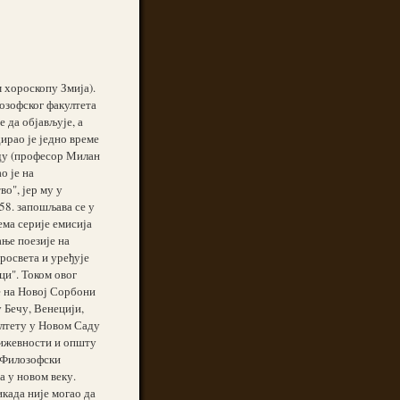
м хороскопу Змија).
озофског факултета
 да објављује, а
ирао је једно време
аду (професор Милан
о је на
о", јер му у
58. запошљава се у
ма серије емисија
ање поезије на
росвета и уређује
ци". Током овог
е на Новој Сорбони
у Бечу, Венецији,
ултету у Новом Саду
књижевности и општу
а Филозофски
а у новом веку.
када није могао да