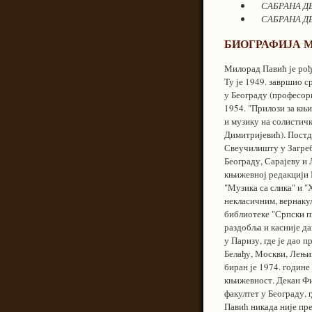
САБРАНА ДЕ
САБРАНА ДЕ
БИОГРАФИЈА 
Милорад Павић је рође
Ту је 1949. завршио 
у Београду (професор
1954. "Прилози за књи
и музику на солистич
Димитријевић). Постд
Свеучилишту у Загреб
Београду, Сарајеву и
књижевној редакцији 
"Музика са слика" и "
некласичним, вернаку
библиотеке "Српски пи
раздобља и касније д
у Паризу, где је дао 
Белађу, Москви, Лењи
биран је 1974. године
књижевност. Декан Фи
факултет у Београду, 
Павић никада није пр