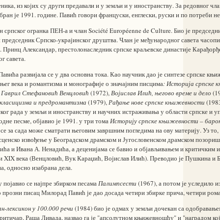
еника, из којих су други предавали и у земљи и у иностранству. За редовног чл
бран је 1991. године. Павић говори француски, енглески, руски и по потреби н
 српског огранка ПЕН-а и члан Société Européenne de Culture. Био је председн
 и председник Српско-украјинског друштва. Члан је међународног савета часоп
. Принц Александар, престолонаследник српске краљевске династије Карађорђе
ог савета.
вића развијала се у два основна тока. Као научник дао је синтезе српске књи
њег века и романтизма и монографије о значајним писцима
: Историја српске
,
Гаврил Стефановић Венцловић
(1972),
Војислав Илић, његово време и дело
(1
класицизма и предромантизма
(1979),
Рађање нове српске књижевности
(1983
ог рада у земљи и иностранству и научних истраживања у области српске и 
одне песме, објавио је 1991. у три тома
Историју српске књижевности – барок
 се за сада може сматрати његовим завршним погледима на ову материју. Уз то,
а сценско извођење у Београдском драмском и Југословенском драмском позориш
ћа и Ивана А. Ненадића, а деценијама се бавио и објављивањем и критичким 
и XIX века (Венцловић, Вук Караџић, Војислав Илић). Преводио је Пушкина и Б
а, односно изабрана дела.
 појавио се најпре збирком песама
Палимпсести
(1967), а потом је уследило 
 прозни писац Милорад Павић је дао досада четири збирке прича, четири рома
н-лексикон у 100.000 речи
(1984) био је одмах у земљи дочекан са одобравање
критичар, Раша Ливада, назвао га је "апсолутном књижевношћу" и "наградом ко