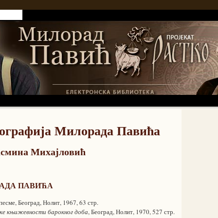
 РАСТКО
ографија Милорада Павића
асмина Михајловић
АДА ПАВИЋА
песме, Београд, Нолит, 1967, 63 стр.
ке књижевности барокног доба
, Београд, Нолит, 1970, 527 стр.