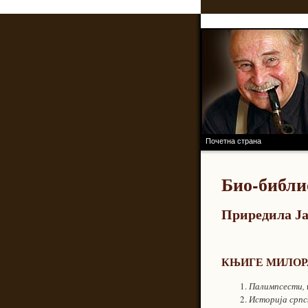
RASTKO.NET
ПРОЈЕКАТ
Почетна страна
Био-библи
Приредила Ј
КЊИГЕ МИЛОР
Палимпсести,
Историја српс