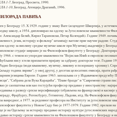
ЛА 1-7
, Београд, Просвета, 1990.
ЛА 1-10
, Београд, Агенција Драганић, 1996.
МИЛОРАДА ПАВИЋА
н у Београду 15. X 1929. године у знаку Ваге (асцендент Шкорпија, у астечко
средњу школу, а 1954. дипломирао на одсеку за Југословенске књижевности Фил
и: Александар Белић, Кирил Тарановски, Петар Колендић). Године 1949. почиње
жевност, језик, историју и фолклор" штампају његове прве научне радове. Студ
ком одсеку за виолину средње музичке школе при Музичкој академији у Беогр
ипломске студије завршио је на Филозофском факултету у Београду. Докторира
у 1966. с темом из упоредне књижевности "Војислав Илић и европско песништв
 Љубљани нису хтели прихватити пријаву за одбрану докторске тезе. Године 19
Радио Београда (води књижевну, музичку, ликовну и позоришну хронику). Спре
Хиљаду година лирике"; у овој другој, у десетак целосатних емисија, прати рађ
ларним језицима Европе. Године 1963. запошљава се у Издавачком предузећу П
сци", "Сабрана дела Вука Караџића", "Плаве бразде" и "Савремени страни пис
авао је саопштења или као гостујући професор предавао у иностранству: најпр
предавања о развоју српске версификације (објављена на француском) и касније 
нграду, Фрајбургу, Регенсбургу, Гетингену, Падови, итд. На Филозофском фак
 за ванредног, а 1977. за редовног професора на Институту за југословенске 
лозофског факултета у Новом Саду био је 1977-1979. Године 1982. прелази н
где је на Одељењу за историју предавао историју културе југословенских народ
едавао историју српске књижевности на Филолошком факултету у Београду и ни