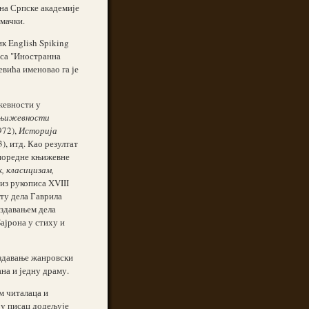
ана Српске академије
емачки.
ик English Spiking
иса "Иностранна
вића именовао га је
жевности у
 књижевности
972),
Историја
), итд. Као резултат
упоредне књижевне
, класицизам,
 из рукописа XVIII
ту дела Гаврила
издавањем дела
ајрона у стиху и
издавање жанровски
на и једну драму.
м читалаца и
ју писац додељује