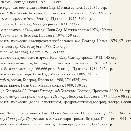
, песме, Београд, Нолит, 1971, 118 стр.
 и европско песништво
, Нови Сад, Матица српска, 1971, 367 стр.
новић Венцловић
, Београд, Српска књижевна задруга, 1972, 326 стр.
 његово време и дело
, Београд, Просвета, 1972, 346 стр.
а
, приче, Нови Сад, Матица српска, 1973, 222 стр.
е и песнички облик
, огледи, Нови Сад, Матица српска 1976, 429 стр.
 Марка
, приче, Београд, Просвета, 1976, 159 стр.
ке књижевности класицизма и предромантизма
,
Београд, Нолит, 1979, 571 стр
иче, Београд, Слово љубве, 1979, 215 стр.
ке приче
, Београд, Нолит, 1981, 360 стр.
у последњи пут
, песме и проза, Нови Сад, Матица српска, 1982, 145 стр.
рпске књижевности,
Београд, Српска књижевна задруга, 1983, 631 стр.
к. Роман-лексикон у 100.000 речи
, Београд, Просвета, 1984, 242 стр.
леж и стил,
огледи, Нови Сад, Матица српска, 1985, 281 стр.
 чајем
, роман, Београд, Просвета, 1988, 375 (525) стр.
вица
, приче, Нови Сад, Матица српска, 1989, 180 стр.
ја Београда / А Схорт Хисторy оф Белграде
, Београд, Просвета, 1990, 68 стр.
ана ветра или роман о Хери и Леандру,
Београд, Просвета, 1991, 115 + 98 стр
ске књижевности
(Барок, Класицизам, Предромантизам),Београд, Досије, Научна
ише. Позоришни јеловник
, Бата, Нортх Америцан, Орбис, Београд 1993, 134 стр.
в у Цариграду. Приручник за гатање,
тарот-роман, Београд, Просвета, 1994, 1
ље коже. Љубавна прича
, Београд, Агенција Драганић, 1996, 78 стр.