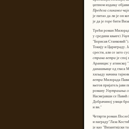
џепном издању објавил
Предела сликаног чај
је питао да ли је он к
је да је горе бити Ви
Трећи роман Милорада
у средини књиге)
Уну
"Борисав Станковић")
Токију и Цариграду. Ј
срести, али се зато с
страна ветра
је спој
Араницис у атинској "
данашњице од гласа Ми
хиљаду начина тајнови
ветра
Милорада Павића
његов пријатељ јави п
роману
Унутрашња с
Насмејавши се Павић м
Добрачиној улици број
и ви."
Четврти роман
Послед
и награду"Лаза Костић
је као "Византијски т