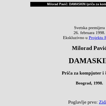
Milorad Pavić: DAMASKIN /priča za kompj
Svetska premijera
26. februara 1998.
Ekskluzivno u
Projektu 
Milorad Pavi
DAMASKI
Priča za kompjuter i 
Beograd, 1998.
Poglavlje prvo:
Zid