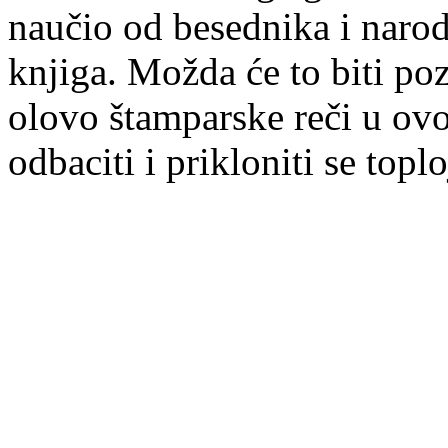
naučio od besednika i narod
knjiga. Možda će to biti po
olovo štamparske reči u ovo
odbaciti i prikloniti se toplo