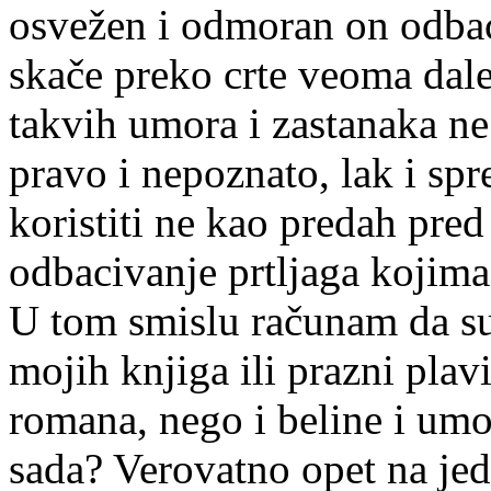
osvežen i odmoran on odbac
skače preko crte veoma dale
takvih umora i zastanaka ne
pravo i nepoznato, lak i sp
koristiti ne kao predah pre
odbacivanje prtljaga kojima
U tom smislu računam da su
mojih knjiga ili prazni plav
romana, nego i beline i um
sada? Verovatno opet na jed