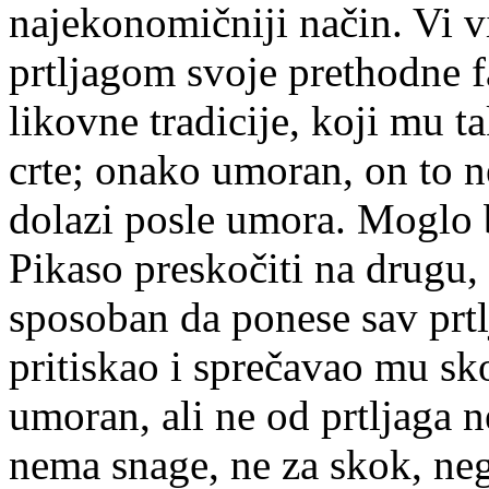
najekonomičniji način. Vi v
prtljagom svoje prethodne f
likovne tradicije, koji mu t
crte; onako umoran, on to ne
dolazi posle umora. Moglo b
Pikaso preskočiti na drugu,
sposoban da ponese sav prt
pritiskao i sprečavao mu sko
umoran, ali ne od prtljaga 
nema snage, ne za skok, neg