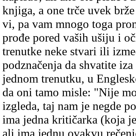
knjiga, a one trče uvek brže
vi, pa vam mnogo toga prom
prođe pored vaših ušiju i o
trenutke neke stvari ili izm
podznačenja da shvatite iza 
jednom trenutku, u Englesko
da oni tamo misle: "Nije mo
izgleda, taj nam je negde 
ima jedna kritičarka (koja j
ali ima jednu ovakvu rečen