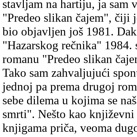
stavljam na hartiju, ja sam
"Predeo slikan čajem", čiji
bio objavljen još 1981. Dak
"Hazarskog rečnika" 1984. 
romanu "Predeo slikan čajem
Tako sam zahvaljujući spon
jednoj pa prema drugoj ro
sebe dilema u kojima se naš
smrti". Nešto kao književni 
knjigama priča, veoma dugo