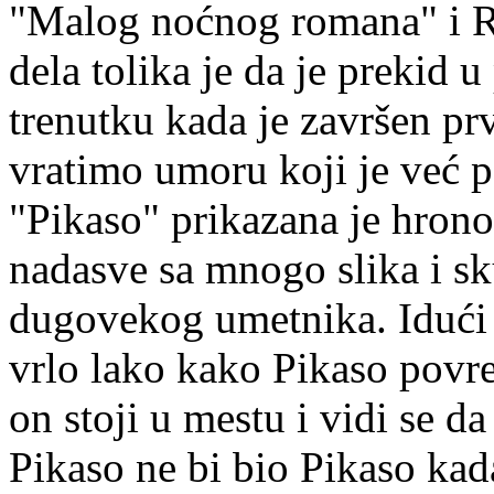
"Malog noćnog romana" i R
dela tolika je da je prekid 
trenutku kada je završen prvi
vratimo umoru koji je već 
"Pikaso" prikazana je hron
nadasve sa mnogo slika i sk
dugovekog umetnika. Idući 
vrlo lako kako Pikaso povre
on stoji u mestu i vidi se d
Pikaso ne bi bio Pikaso kada