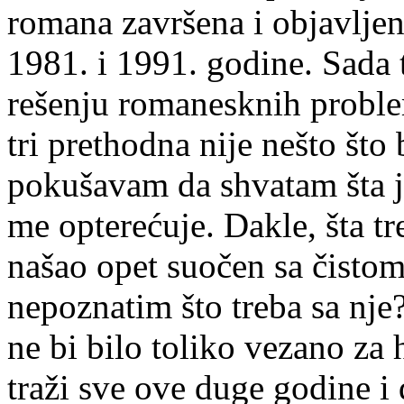
romana završena i objavljen
1981. i 1991. godine. Sada 
rešenju romanesknih problem
tri prethodna nije nešto što
pokušavam da shvatam šta je
me opterećuje. Dakle, šta t
našao opet suočen sa čistom
nepoznatim što treba sa nje?
ne bi bilo toliko vezano za 
traži sve ove duge godine i