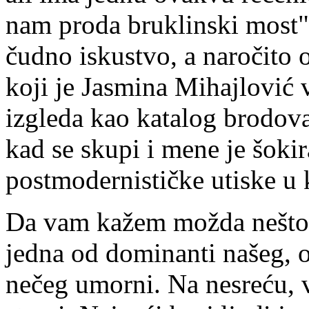
nam proda bruklinski most".
čudno iskustvo, a naročito 
koji je Jasmina Mihajlović v
izgleda kao katalog brodov
kad se skupi i mene je šokir
postmodernističke utiske u
Da vam kažem možda nešto 
jedna od dominanti našeg, 
nečeg umorni. Na nesreću, v