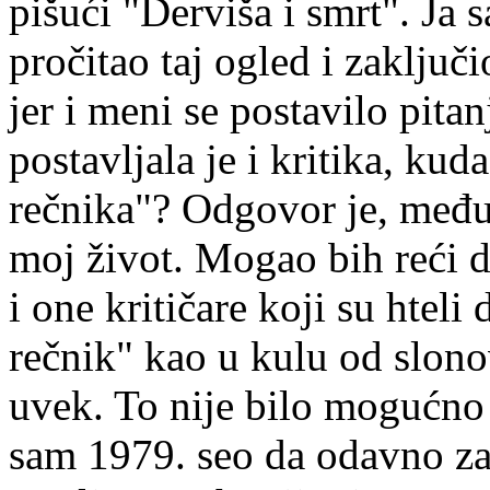
pišući "Derviša i smrt". Ja
pročitao taj ogled i zaključi
jer i meni se postavilo pita
postavljala je i kritika, ku
rečnika"? Odgovor je, među
moj život. Mogao bih reći 
i one kritičare koji su htel
rečnik" kao u kulu od slono
uvek. To nije bilo mogućno 
sam 1979. seo da odavno za