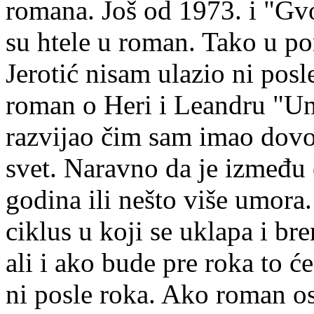
romana. Još od 1973. i "Gv
su htele u roman. Tako u p
Jerotić nisam ulazio ni posl
roman o Heri i Leandru "Unu
razvijao čim sam imao dovo
svet. Naravno da je između
godina ili nešto više umora
ciklus u koji se uklapa i b
ali i ako bude pre roka to ć
ni posle roka. Ako roman ost