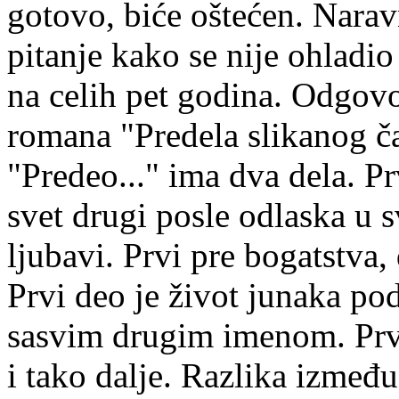
gotovo, biće oštećen. Narav
pitanje kako se nije ohladi
na celih pet godina. Odgovor
romana "Predela slikanog ča
"Predeo..." ima dva dela. Pr
svet drugi posle odlaska u s
ljubavi. Prvi pre bogatstva,
Prvi deo je život junaka p
sasvim drugim imenom. Prvi 
i tako dalje. Razlika između