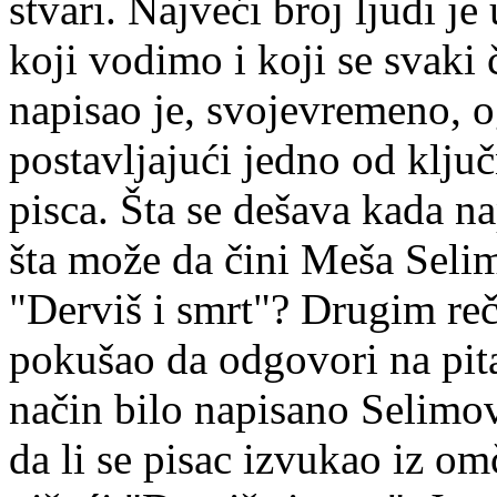
stvari. Najveći broj ljudi j
koji vodimo i koji se svaki 
napisao je, svojevremeno, 
postavljajući jedno od klju
pisca. Šta se dešava kada na
šta može da čini Meša Seli
"Derviš i smrt"? Drugim reč
pokušao da odgovori na pitan
način bilo napisano Selimo
da li se pisac izvukao iz o