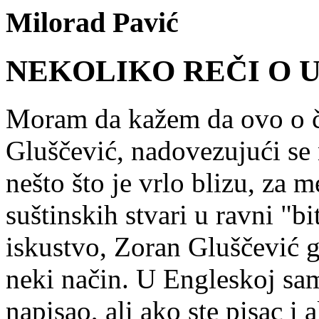
Milorad Pavić
NEKOLIKO REČI O
Moram da kažem da ovo o č
Gluščević, nadovezujući se 
nešto što je vrlo blizu, za m
suštinskih stvari u ravni "bi
iskustvo, Zoran Gluščević g
neki način. U Engleskoj sam
napisao, ali ako ste pisac i