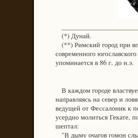
______________________
(*) Дунай.
(**) Римский город при вп
современного югославского
упоминается в 86 г. до н.э.
В каждом городе властвует
направляясь на север и лов
ведущей от Фессалоник к п
усердно молиться Гекате, п
шептал:
"В дыму очагов гомон слы