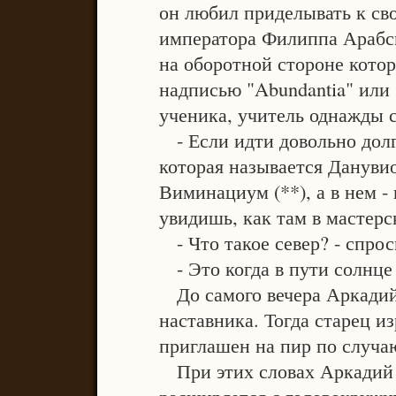
он любил приделывать к св
императора Филиппа Арабск
на оборотной стороне кото
надписью "Abundantia" или 
ученика, учитель однажды с
- Если идти довольно долг
которая называется Данувио
Виминациум (**), а в нем 
увидишь, как там в мастер
- Что такое север? - спро
- Это когда в пути солнце 
До самого вечера Аркадий 
наставника. Тогда старец и
приглашен на пир по случаю
При этих словах Аркадий о
расширяется с головокружи