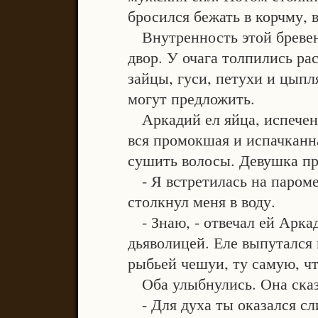
бросился бежать в корчму, 
Внутренность этой бреве
двор. У очага толпились р
зайцы, гуси, петухи и цыпля
могут предложить.
Аркадий ел яйца, испеченн
вся промокшая и испачканна
сушить волосы. Девушка пр
- Я встретилась на пароме 
столкнул меня в воду.
- Знаю, - отвечал ей Аркад
дьяволицей. Еле выпутался 
рыбьей чешуи, ту самую, что
Оба улыбнулись. Она сказ
- Для духа ты оказался сл