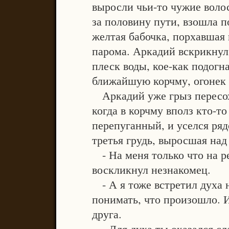
выросли чьи-то чужие волос
за половину пути, взошла п
желтая бабочка, порхавшая 
парома. Аркадий вскрикнул
плеск воды, кое-как подогн
ближайшую корчму, огонек 
Аркадий уже грыз пересо
когда в корчму вполз кто-т
перепуганный, и уселся ряд
третья грудь, выросшая над
- На меня только что на ре
воскликнул незнакомец.
- А я тоже встретил духа н
понимать, что произошло. И
друга.
- Для духа ты оказался сла