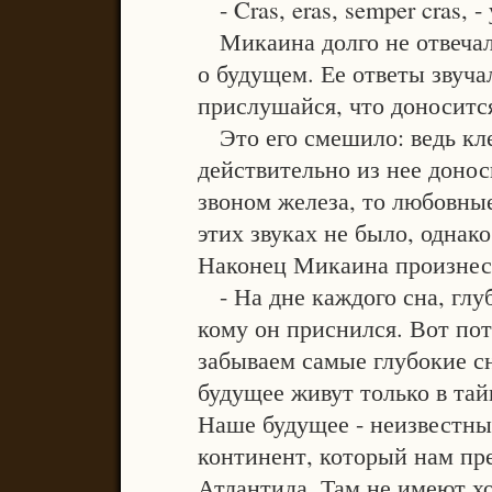
- Cras, eras, semper cras, -
Микаина долго не отвечала
о будущем. Ее ответы звуча
прислушайся, что доносится
Это его смешило: ведь кле
действительно из нее донос
звоном железа, то любовные
этих звуках не было, однако
Наконец Микаина произнес
- На дне каждого сна, глуб
кому он приснился. Вот по
забываем самые глубокие с
будущее живут только в тай
Наше будущее - неизвестны
континент, который нам пр
Атлантида. Там не имеют х