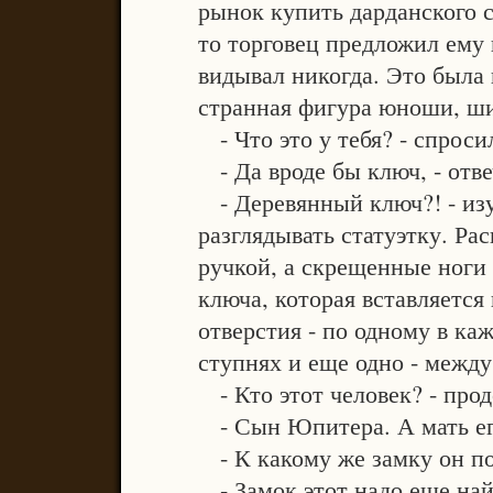
рынок купить дарданского с
то торговец предложил ему
видывал никогда. Это была 
странная фигура юноши, ши
- Что это у тебя? - спроси
- Да вроде бы ключ, - отве
- Деревянный ключ?! - изу
разглядывать статуэтку. Ра
ручкой, а скрещенные ноги 
ключа, которая вставляется
отверстия - по одному в ка
ступнях и еще одно - между
- Кто этот человек? - про
- Сын Юпитера. А мать его
- К какому же замку он п
- Замок этот надо еще най