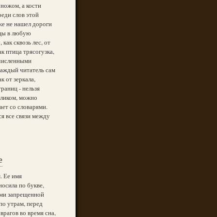
 ножом, а кости
реди слов этой
уже не нашел дороги
ицы в любую
как сквозь лес, от
ак птица трясогузка,
счисленными
Каждый читатель сам
к от зеркала,
раниц - нельзя
еликом, можно
ает со словарями.
я все связи между
е
. Ее имя
носила по букве,
ами запрещенной
по утрам, перед
рагов во время сна,