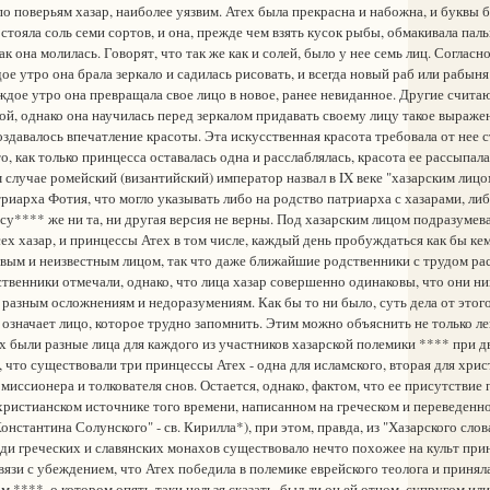
 по поверьям хазар, наиболее уязвим. Атех была прекрасна и набожна, и буквы б
а стояла соль семи сортов, и она, прежде чем взять кусок рыбы, обмакивала пал
ак она молилась. Говорят, что так же как и солей, было у нее семь лиц. Согласн
ое утро она брала зеркало и садилась рисовать, и всегда новый раб или рабыня
ждое утро она превращала свое лицо в новое, ранее невиданное. Другие счита
ой, однако она научилась перед зеркалом придавать своему лицу такое выражен
оздавалось впечатление красоты. Эта искусственная красота требовала от нее с
о, как только принцесса оставалась одна и расслаблялась, красота ее рассыпалас
м случае ромейский (византийский) император назвал в IX веке "хазарским лицо
риарха Фотия, что могло указывать либо на родство патриарха с хазарами, либ
**** же ни та, ни другая версия не верны. Под хазарским лицом подразумева
ех хазар, и принцессы Атех в том числе, каждый день пробуждаться как бы кем
вым и неизвестным лицом, так что даже ближайшие родственники с трудом ра
твенники отмечали, однако, что лица хазар совершенно одинаковы, что они ни
 разным осложнениям и недоразумениям. Как бы то ни было, суть дела от этого
 означает лицо, которое трудно запомнить. Этим можно объяснить не только ле
 были разные лица для каждого из участников хазарской полемики **** при дв
, что существовали три принцессы Атех - одна для исламского, вторая для хрис
 миссионера и толкователя снов. Остается, однако, фактом, что ее присутствие
христианском источнике того времени, написанном на греческом и переведенн
онстантина Солунского" - св. Кирилла*), при этом, правда, из "Хазарского слов
ди греческих и славянских монахов существовало нечто похожее на культ при
связи с убеждением, что Атех победила в полемике еврейского теолога и приня
ом ****, о котором опять-таки нельзя сказать, был ли он ей отцом, супругом или