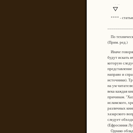
**** - статьи,
____________
По технически
(Прим. ред.)
Иначе говоря, 
будут искать и
которую следуе
представление 
направо и спра
источники). Тр
на ум читателю
века каждая кн
причинам. "Хаз
исламского, хр
различных книг
хазарского воп
следует обходи
(Ефросиния Лук
Однако облада