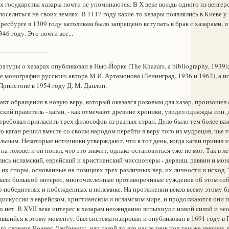
 государства хазары почти не упоминаются. В Х веке вождь одного из венгер
оселиться на своих землях. В 1117 году какие-то хазары появлялись в Киеве 
есбурге в 1309 году католикам было запрещено вступать в брак с хазарами, и
346 году. Это почти все...
______________
туры о хазарах опубликован в Нью-Йорке (The Khazars, a bibliography, 1939);
 монографии русского автора М И. Артамонова (Ленинград, 1936 и 1962), а и
Принстоне в 1954 году Д. М. Данлоп.
т обращения в новую веру, который оказался роковым для хазар, произоше
ский правитель - каган, - как отмечают древние хроники, увидел однажды сон, 
требовал пригласить трех философов из разных стран. Дело было тем более ва
то каган решил вместе со своим народом перейти в веру того из мудрецов, чье 
ьным. Некоторые источники утверждают, что в тот день, когда каган принял э
на голове, и он понял, что это значит, однако остановиться уже не мог. Так в 
лись исламский, еврейский и христианский миссионеры - дервиш, раввин и мона
 их споры, основанные на позициях трех различных вер, их личности и исход 
вали большой интерес, многочисленные противоречивые суждения об этом соб
 о победителях и побежденных в полемике. На протяжении веков всему этому 
искуссии в еврейском, христианском и исламском мире, и продолжаются они п
о нет. В XVII веке интерес к хазарам неожиданно вспыхнул с новой силой и н
ившийся к этому моменту, был систематизирован и опубликован в 1691 году в П
го словаря Иоанес Даубманус, или какой-то его наследник под тем же именем