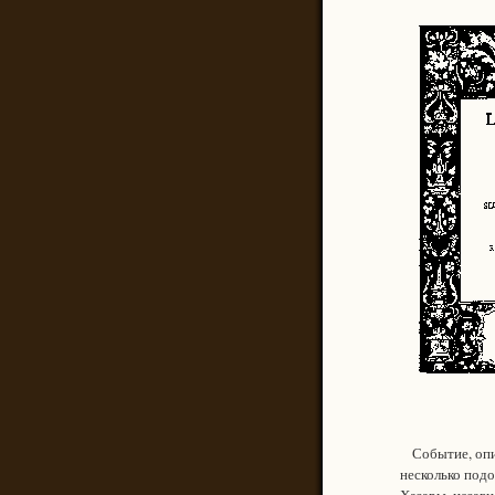
Событие, описа
несколько подо
Хазары, незави