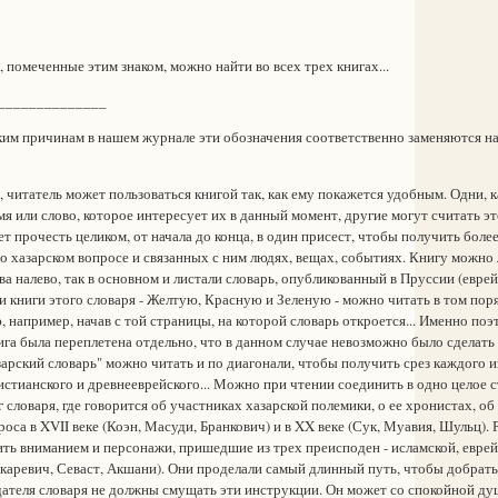
 помеченные этим знаком, можно найти во всех трех книгах...
______________
м причинам в нашем журнале эти обозначения соответственно заменяются на *
читатель может пользоваться книгой так, как ему покажется удобным. Одни, к
мя или слово, которое интересует их в данный момент, другие могут считать эт
т прочесть целиком, от начала до конца, в один присест, чтобы получить боле
о хазарском вопросе и связанных с ним людях, вещах, событиях. Книгу можно 
ва налево, так в основном и листали словарь, опубликованный в Пруссии (еврей
и книги этого словаря - Желтую, Красную и Зеленую - можно читать в том поря
, например, начав с той страницы, на которой словарь откроется... Именно поэ
ига была переплетена отдельно, что в данном случае невозможно было сделать
арский словарь" можно читать и по диагонали, чтобы получить срез каждого из
истианского и древнееврейского... Можно при чтении соединить в одно целое с
 словаря, где говорится об участниках хазарской полемики, о ее хронистах, об
роса в XVII веке (Коэн, Масуди, Бранкович) и в XX веке (Сук, Муавия, Шульц). 
ть вниманием и персонажи, пришедшие из трех преисподен - исламской, еврей
аревич, Севаст, Акшани). Они проделали самый длинный путь, чтобы добратьс
теля словаря не должны смущать эти инструкции. Он может со спокойной ду