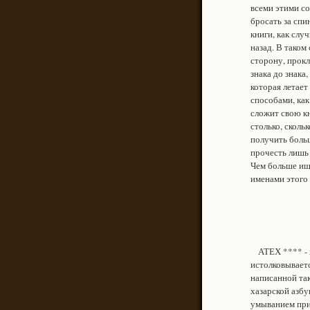
всеми этими со
бросать за спи
книги, как слу
назад. В таком
сторону, прокл
знака до знака,
которая летает
способами, как
сложит свою кни
столько, сколь
получить больш
прочесть лишь 
Чем больше ище
именами этого 
АТЕХ **** - х
истолковываетс
написанной так
хазарской азбу
умыванием при