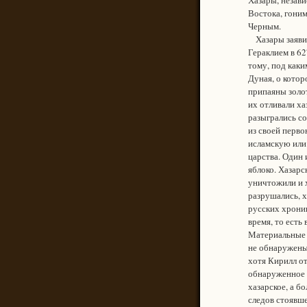
Востока, гоним
Черным.
Хазары заявили
Гераклием в 62
тому, под каки
Дуная, о котор
припаяны золот
их отливали ха
разыгрались со
из своей перво
исламскую или 
царства. Один 
яблоко. Хазарс
уничтожили и х
разрушались, х
русских хроник
время, то есть
Материальные с
не обнаружены,
хотя Кирилл от
обнаруженное п
хазарское, а б
следов стоявше