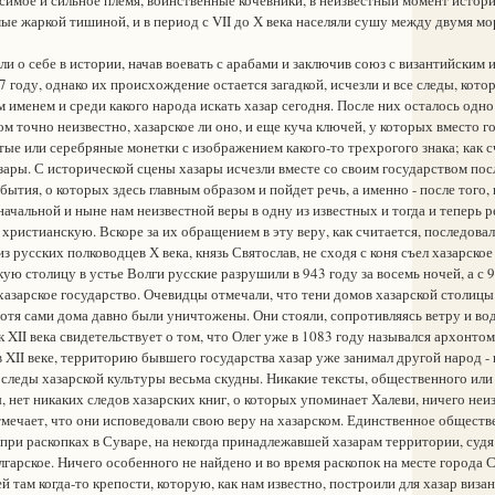
ые жаркой тишиной, и в период с VII до Х века населяли сушу между двумя мо
 о себе в истории, начав воевать с арабами и заключив союз с византийским
7 году, однако их происхождение остается загадкой, исчезли и все следы, кото
м именем и среди какого народа искать хазар сегодня. После них осталось одн
ом точно неизвестно, хазарское ли оно, и еще куча ключей, у которых вместо г
ые или серебряные монетки с изображением какого-то трехрогого знака; как 
зары. С исторической сцены хазары исчезли вместе со своим государством посл
бытия, о которых здесь главным образом и пойдет речь, а именно - после того,
начальной и ныне нам неизвестной веры в одну из известных и тогда и теперь р
христианскую. Вскоре за их обращением в эту веру, как считается, последовал
из русских полководцев Х века, князь Святослав, не сходя с коня съел хазарское
кую столицу в устье Волги русские разрушили в 943 году за восемь ночей, а с 
азарское государство. Очевидцы отмечали, что тени домов хазарской столицы
отя сами дома давно были уничтожены. Они стояли, сопротивляясь ветру и вод
 XII века свидетельствует о том, что Олег уже в 1083 году назывался архонтом
 в XII веке, территорию бывшего государства хазар уже занимал другой народ -
леды хазарской культуры весьма скудны. Никакие тексты, общественного или 
 нет никаких следов хазарских книг, о которых упоминает Халеви, ничего неиз
мечает, что они исповедовали свою веру на хазарском. Единственное обществ
ри раскопках в Суваре, на некогда принадлежавшей хазарам территории, судя
олгарское. Ничего особенного не найдено и во время раскопок на месте города 
й там когда-то крепости, которую, как нам известно, построили для хазар виза