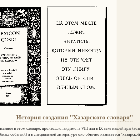
История создания "Хазарского словаря"
нное в этом словаре, произошло, видимо, в VIII или в IX веке нашей эры (во
бных событий) и в специальной литературе оно обычно называется "хазарской
симое и сильное племя, воинственные кочевники, в неизвестный момент истори