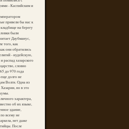
рями - Каспийским и
 императором
рые привели бы нас к
о кладбище на берегу
оловки были
считает Даубманус,
е того, как
 как они обратились
елигий - иудейскую,
 и распад хазарского
 царство, словно
965 до 970 года
 еще долго не
ам Волги. Одна из
 Хазарии, но в это
 кумы.
личного характера,
вестно об их языке,
енное здание,
 по всему не
Саркела, нет даже
нтийцы. После