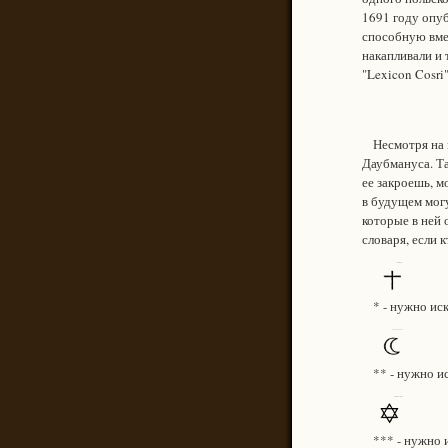
1691 году опу
способную вмес
накапливали и 
"Lexicon Cosri".
Несмотря на вс
Даубмануса. Та
ее закроешь, м
в будущем могу
которые в ней 
словаря, если 
* - нужно иска
** - нужно иск
*** - нужно ис