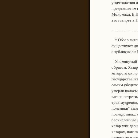
уничтожения их
предложил им п
Мономаха. В Пр
этот запрет в 1
____________
* Обзор литера
существуют две
опубликовал в 
Упомянутый ак
образом. Хазар
которого он по
государства, ч
самым убедител
умерли волосы 
кагана встрети
трех мудрецов,
полемики" выз
последствиях,
бесчисленные д
хазар уже давн
хазарах, накоп
одного польско