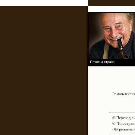
RASTKO.NET
ПРОЈЕКАТ
Почетна страна
Роман-лексико
© Перевод с с
© "Иностранна
(Журнальный 