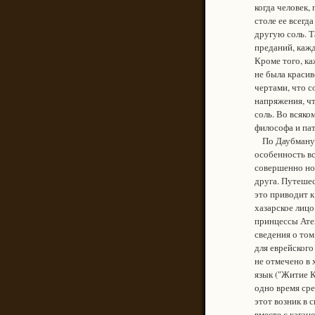
когда человек,
столе ее всегд
другую соль. Т
преданий, кажд
Кроме того, ка
не была красив
чертами, что с
напряжения, чт
соль. Во всяко
философа и пат
По Даубманусу
особенность вс
совершенно но
друга. Путешес
это приводит к
хазарское лицо
принцессы Атех
сведения о том
для еврейского
не отмечено в 
язык ("Житие К
одно время сре
этот возник в 
вместе с каган