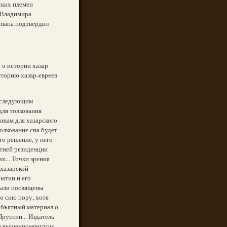
ских племен
у Владимира
 папа подтвердил
 о истории хазар
сторию хазар-евреев
л следующим
для толкования
жным для хазарского
толкование сна будет
то решение, у него
летней резиденции
х... Точки зрения
"хазарской
ытии и его
были посвящены
о сию пору, хотя
еобъятный материал о
руссии... Издатель
, в вышеупомянутом