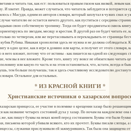
ветами и читать так, как ест: пользоваться правым глазом как вилкой, левым как
ну. И хватит. Правда, может случиться, что читатель заблудится и потеряется с
чилось с Масуди, одним из авторов словаря, который заплутал в чужих снах и 
 случае читателю не остается ничего другого, как пуститься с середины стран
адывая свою собственную тропинку. Тогда он будет продвигаться сквозь книгу, 
 ориентируясь по звездам, месяцу и крестам. В другой раз он будет читать ее, к
 только по четвергам, или же перетасовывать и перекладывать ее страницы бе
 кубик Рубика. Никакая хронология здесь не нужна и не должна соблюдаться. 
гу в одно целое, как в игре в домино или карты, и получит от этого словаря, ка
ко в него вложит, потому что от истины - как пишется на одной из следующих ст
е, чем вы в нее вложите. Кроме того, книгу эту вовсе не обязательно читать ц
половину или какую-то часть и на этом остановиться, что, кстати, всегда и быв
шь, тем больше получаешь; так и здесь счастливому исследователю достанутс
словаря. Остальное для остальных.
* ИЗ КРАСНОЙ КНИГИ *
Христианские источники о хазарском вопрос
азарская принцесса, ее участие в полемике о крещении хазар было решающим
я как название четырех состояний духа у хазар. По ночам на каждом веке она 
 же, как пишут буквы на веках коней перед состязанием. Буквы эти были букв
ки, письмена которой убивали всякого, кто их прочтет. Буквы писали слепцы, а 
нцессы, служанки прислуживали ей зажмурившись. Так была она защищена от в