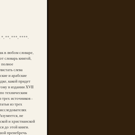
, **, ***, ****.
ак в любом словаре,
от словарь книгой,
е полное
листать слева
ские и арабские
дке, какой придет
тому в издании XVII
 по техническим
 трех источников -
татьи из трех
 исследователях
Разумеется, не
ской и христианской
я до этой книги.
шой пренебречь