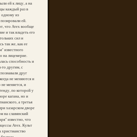
ыли ей к лицу, а на
ьцы каждый раз в
о одному из
 позировали ей.
ют, что Атех вообще
ие и так владеть его
тольких сил и
ь так же, как ее
м" известного
о на лицемерие.
лась способность и
-то другим, с
спознавали друг
когда не меняются и
 не меняется, и
генду, по которой у
оре кагана, но и
тианского, а третья
 при хазарском дворе
ом на славянский
аря" известно, что
нцессы Атех. Культ
ла христианство
 братом...