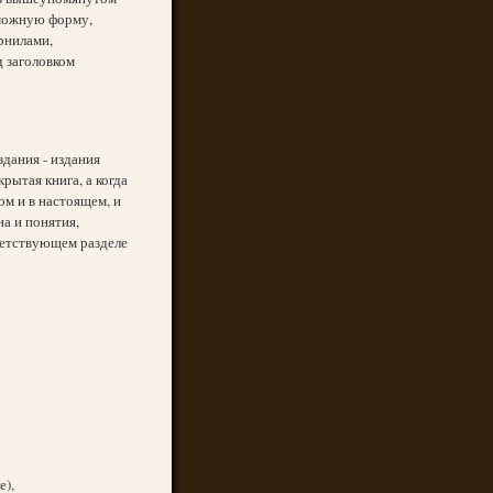
зможную форму,
ернилами,
д заголовком
дания - издания
рытая книга, а когда
ом и в настоящем, и
на и понятия,
тветствующем разделе
е),