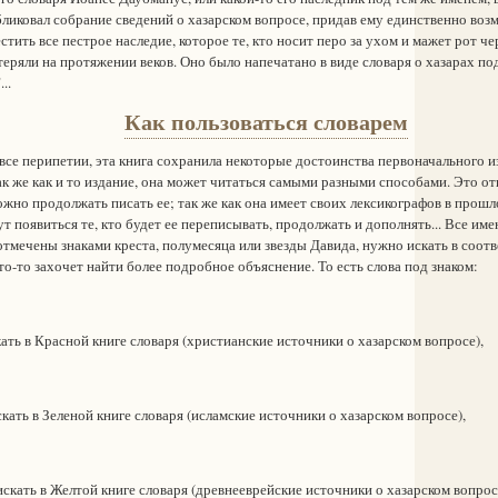
бликовал собрание сведений о хазарском вопросе, придав ему единственно во
тить все пестрое наследие, которое те, кто носит перо за ухом и мажет рот ч
теряли на протяжении веков. Оно было напечатано в виде словаря о хазарах по
..
Как пользоваться словарем
е перипетии, эта книга сохранила некоторые достоинства первоначального из
к же как и то издание, она может читаться самыми разными способами. Это отк
ожно продолжать писать ее; так же как она имеет своих лексикографов в прошл
т появиться те, кто будет ее переписывать, продолжать и дополнять... Все име
отмечены знаками креста, полумесяца или звезды Давида, нужно искать в соо
кто-то захочет найти более подробное объяснение. То есть слова под знаком:
ть в Красной книге словаря (христианские источники о хазарском вопросе),
ать в Зеленой книге словаря (исламские источники о хазарском вопросе),
кать в Желтой книге словаря (древнееврейские источники о хазарском вопрос