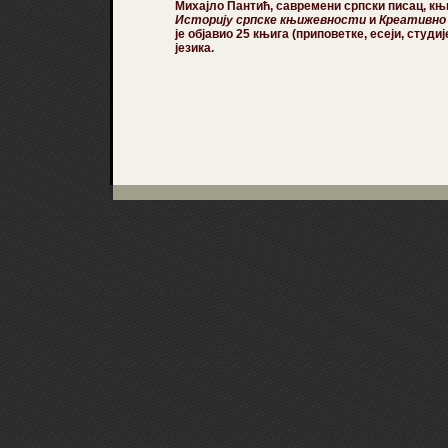
Михајло Пантић
, савремени српски писац, к
Историју српске књижевности
и
Креативно
је објавио 25 књига (приповетке, есеји, студи
језика.