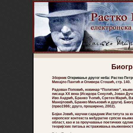
Биогр
Зборник
Откривање другог неба: Растко Пет
Михајло Пантић и Оливера Стошић, стр. 140.
Радован Поповић
, новинар “Политике”
,
књиже
писаца XX века (Исидора Секулић, Јован Ду
Иво Андрић, Бранко Ћопић, Сретен Марић, В
Манојловић, Бранко Миљковић и други). Биог
(прво1986; друго, проширено, 2002).
Бојан Јовић,
научни сарадник Института за к
европског контекста међуратне српске књиже
област, као и за проучавање поетичких одлик
теоријских питања истраживања књижевност