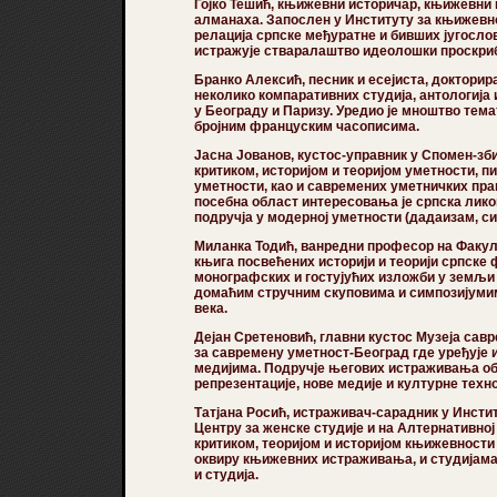
Гојко Тешић
, књижевни историчар, књижевни к
алманаха. Запослен у Институту за књижевн
релација српске међуратне и бивших југосло
истражује стваралаштво идеолошки проскри
Бранко Алексић
, песник и есејиста, докторир
неколико компаративних студија, антологија 
у Београду и Паризу. Уредио је мноштво тем
бројним француским часописима.
Јасна Јованов
, кустос-управник у Спомен-з
критиком, историјом и теоријом уметности, п
уметности, као и савремених уметничких пра
посебна област интересовања је српска лико
подручја у модерној уметности (дадаизам, с
Миланка Тодић,
ванредни професор на Факулт
књига посвећених историји и теорији српске 
монографских и гостујућих изложби у земљи и
домаћим стручним скуповима и симпозијуми
века.
Дејан Сретеновић
, главни кустос Музеја са
за савремену уметност-Београд где уређује и
медијима. Подручје његових истраживања об
репрезентације, нове медије и културне техн
Татјана Росић,
истраживач-сарадник у Инстит
Центру за женске студије и на Алтернативно
критиком, теоријом и историјом књижевност
оквиру књижевних истраживања, и студијама к
и студија.