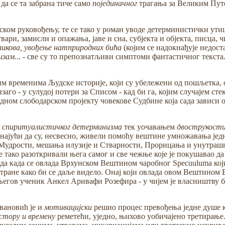
да се та забрана тиче само
појединачног
трагања за Великим Путем
ом руковођењу, те се тако у роман уводе детерминистички утица
вари, замисли и опажања, јаве и сна, субјекта и објекта, писца, 
икова, увођење натприродних бића
(којим се надокнађује недост
изам
... - све су то препознатљиви симптоми фантастичног текста
м временима Људске историје, који су убележени од пошљетка, о
нзаго - у сулудој потери за Списом - кад би га, којим случајем ст
едном слободарском пројекту човекове Судбине која сада зависи
и
спиритуалистичког детерминизма
тек уочавањем
двострукост
ознајући да су, несвесно, живели помоћу вештине умножавања је
л Мудрости, мешања илузије и Стварности, Прорицања и унутра
е тако разоткривали њега самог и све чежње које је покушавао да 
да када се овлада Врхунском Вештином чаробног Specuuluma који 
тране како би се даље видело. Онај који овлада овом Вештином 
егов ученик Анкел Аривафи Розефира - у чијем је власништву б
вановић је и
мотивацијски
решио процес превођења једне душе к
остору и времену
реметећи, уједно, њихово уобичајено третирање