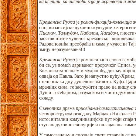
ка истини, ка чистоћи која је жртвована жив
Креманска Ружа
је
роман-фикција-колекција
ж
спој византијске духовно-културне хетерогени
Писмом, Талмудом, Кабалом, Хагадом,
гностич
заоставштине чувеног креманског видовњака 
Радовановића преобраћа и сама у чудесни Тај
змију неразумевања!!!
Креманска Ружа
је романсирано слово самоће
би се. уз помоћ дариваног пророчког Списа, у
Божанским знањем и мудрошћу, док му пороци и
одваја од Пакла. Зато је напустио кућу-Хранд
степеник ка дну душевног живота. Куфа-Цариг
мрачних сила, те заслужити право на вишу сп
Души - осећајном, разумском и чисто-духовно
складу.
Свеколика драма
присећања/самоисписивања
с
четвороструком огледалу Мардака Николаса Ра
исто: витални комуникацијски пут који спаја
ступањ духовне еволуције и овладавања самим с
У самосазнању и спознаји света отварају се в