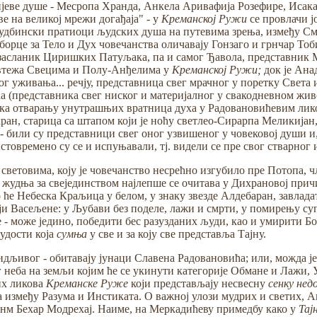
еве душе - Месропа Хранда, Анкела Аривафија Розефире, Исака Б
ве на великој мрежи догађаја" - у
Креманској Ружи
се провлачи ј
удбински пратиоци људских душа на путевима зрења, између Смрт
орце за Тело и Дух човечанства оличавају Гонзаго и грнчар То
засланик Циришких Патуљака, па и самог Ђавола, представник Мр
ивтежа Свецима и Полу-Анђелима у
Креманској Ружи;
док је Анад
г уживања... речју, представница свег мрачног у поретку Света
ка (представника свег ниског и материјалног у свакодневном жив
река отварању унутрашњих вратница духа у Радовановићевим лик
н, старица са штапом који је ноћу светлео-Сирарпа Меликијан, 
 - били су представници свег оног узвишеног у човековој души и
истовремено су се и испуњавали, тј. видели се пре свог стварно
световима, коју је човечанство несрећно изгубило пре Потопа, 
 жудња за свејединством најлепше се очитава у Дихрановој причи
 ће Небеска Краљица у белом, у знаку звезде Алдебаран, завлад
и Васељене: у Љубави без поделе, лажи и смрти, у помирењу суп
 може једино, победити бес разузданих људи, као и умирити Бож
удости која
сумња
у све и за коју све представља Тајну.
дљивог - обитавају јунаци Славена Радовановића; или, можда је
г неба на земљи којим ће се укинути категорије Обмане и Лажи
их ликова
Креманске Руже
који представљају несвесну
сенку не
 између Разума и Инстиката. О важној улози мудрих и светих, 
нм Бехар Модрехај. Наиме, на Меркадићеву примедбу како у
Тај