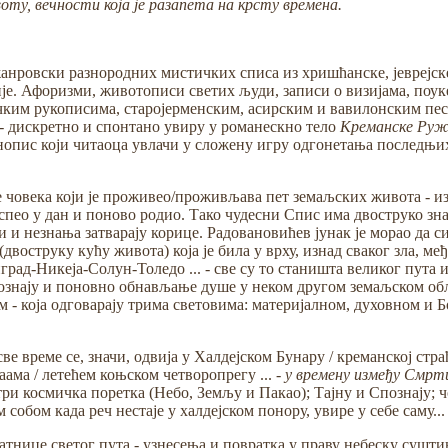
оту, вечности која је разапета на крсту времена.
анровски разнородних мистичких списа из хришћанске, јеврејске
је. Афоризми, животописи светих људи, записи о визијама, поуке
ким рукописима, старојерменским, асирским и вавилонским песм
- дискретно и спонтано увиру у романескно тело
Креманске Руж
нопис који читаоца увлачи у сложену игру одгонетања последњи
 човека који је проживео/проживљава пет земаљских живота - из
спео у дан и поново родио. Тако чудесни Спис има двоструко знач
 незнања затварају корице. Радовановићев јунак је морао да сиђ
 (двоструку кућу живота) која је била у врху, изнад сваког зла, 
рад-Никеја-Солун-Толедо ... - све су то станишта великог пут
ознају и поновно обнављање душе у неком другом земаљском облич
м - која одговарају трима световима: материјалном, духовном и
ве време се, значи, одвија у Халдејском Бунару / креманској стра
ама / летећем коњском четворопрегу ... -
у времену између Смрт
 три космичка поретка (Небо, Земљу и Пакао); Тајну и Спознају;
обом када реч нестаје у халдејском понору, увире у себе саму...
ратнице светог пута - узнесења и повратка у праву небеску сушт