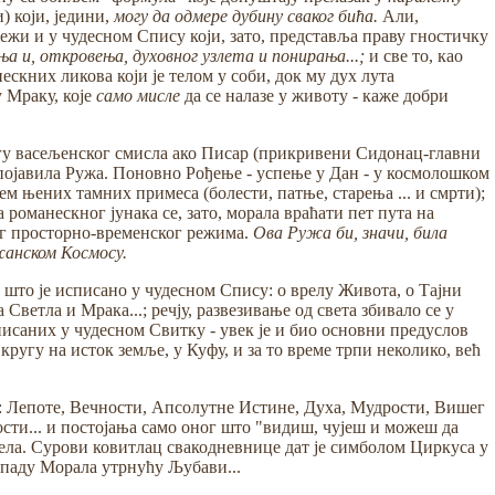
) који, једини,
могу да одмере дубину сваког бића.
Али,
лежи и у чудесном Спису који, зато, представља праву гностичку
ења и, откровења, духовног узлета и понирања...;
и све то, као
скних ликова који је телом у соби, док му дух лута
у Мраку, које
само
мисле
да се налазе у животу - каже добри
огу васељенског смисла ако Писар (прикривени Сидонац-главни
, појавила Ружа. Поновно Рођење - успење у Дан - у космолошком
 њених тамних примеса (болести, патње, старења ... и смрти);
 романескног јунака се, зато, морала враћати пет пута на
ког просторно-временског режима.
Ова Ружа би, значи, била
жанском Космосу.
 што је исписано у чудесном Спису: о врелу Живота, о Тајни
ветла и Мрака...; речју, развезивање од света збивало се у
исаних у чудесном Свитку - увек је и био основни предуслов
кругу на исток земље, у Куфу, и за то време трпи неколико, већ
: Лепоте, Вечности, Апсолутне Истине, Духа, Мудрости, Вишег
ости... и постојања само оног што "видиш, чујеш и можеш да
ачела. Сурови ковитлац свакодневнице дат је симболом Циркуса у
 паду Морала утрнућу Љубави...