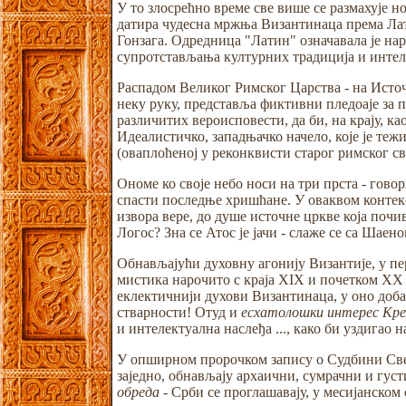
У то злосрећно време све више се размахује 
датира чудесна мржња Византинаца према Лати
Гонзага. Одредница "Латин" означавала је нар
супротстављања културних традиција и интел
Распадом Великог Римског Царства - на Источ
неку руку, представља фиктивни пледоаје з
различитих вероисповести, да би, на крају, к
Идеалистичко, западњачко начело, које је теж
(оваплоћеној у реконквисти старог римског св
Ономе ко своје небо носи на три прста - говор
спасти последње хришћане. У оваквом контекс
извора вере, до душе источне цркве која почи
Логос? Зна се Атос је јачи - слаже се са Ша
Обнављајући духовну агонију Византије, у п
мистика нарочито с краја XIX и почетком XX в
еклектичнији духови Византинаца, у оно доба
стварности! Отуд и
есхатолошки интерес Кр
и интелектуална наслеђа ..., како би уздигао
У опширном пророчком запису о Судбини Света
заједно, обнављају архаични, сумрачни и гус
обреда -
Срби се проглашавају, у месијанском