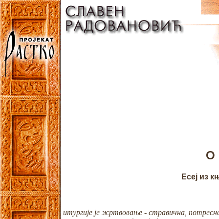
О
Есеј из 
итургије је жртвовање - стравична, потресна