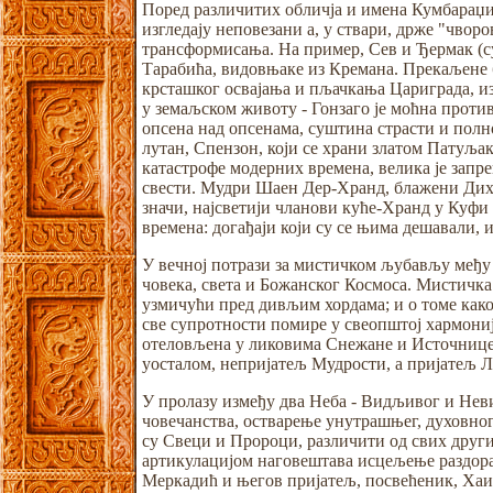
Поред различитих обличја и имена Кумбараџиј
изгледају неповезани а, у ствари, држе "чворо
трансформисања. На пример, Сев и Ђермак (с
Тарабића, видовњаке из Кремана. Прекаљене б
крсташког освајања и пљачкања Цариграда, и
у земаљском животу - Гонзаго је моћна прот
опсена над опсенама, суштина страсти и полно
лутан, Спензон, који се храни златом Патуља
катастрофе модерних времена, велика је зап
свести. Мудри Шаен Дер-Хранд, блажени Дихра
значи, најсветији чланови куће-Хранд у Куфи
времена: догађаји који су се њима дешавали, 
У вечној потрази за мистичком љубављу међу 
човека, света и Божанског Космоса. Мистичка
узмичући пред дивљим хордама; и о томе како
све супротности помире у свеопштој хармониј
отеловљена у ликовима Снежане и Источнице -
уосталом, непријатељ Мудрости, а пријатељ Л
У пролазу између два Неба - Видљивог и Неви
човечанства, остварење унутрашњег, духовно
су Свеци и Пророци, различити од свих друг
артикулацијом наговештава исцељење раздора
Меркадић и његов пријатељ, посвећеник, Хаи