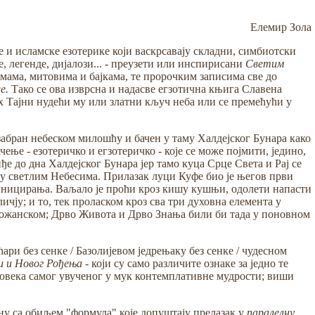
Елемир Зола
 и исламске езотерике који васкрсавају складни, симбиотски
, легенде, дијалози... - преузети или инспирисани
Светим
ама, митовима и бајкама, те пророчким записима све до
е.
Тако се ова изврсна и надасве егзотична књига Славена
х Тајни нудећи му или златни кључ неба или се премећући у
абран небеском милошћу и бачен у таму Халдејског Бунара како
ење - езотеричко и егзотеричко - које се може појмити, једино,
е до дна Халдејског Бунара јер тамо куца Срце Света и Рај се
међу светлим Небесима. Прилазак луци Куфе био је његов први
а иницирања. Ваљало је проћи кроз кишу кушњи, одолети напасти
ју; и то, тек проласком кроз сва три духовна елемента у
 Божанском; Дрво Живота и Дрво Знања били би тада у поновном
ћари без сенке / Базолијевом једрењаку без сенке / чудесном
и и Новог Рођења -
који су само различите ознаке за једно те
 човека самог увученог у мук контемплативне мудрости; виши
ину са обиљем "формула" које допуштају прелазак у
паралелну