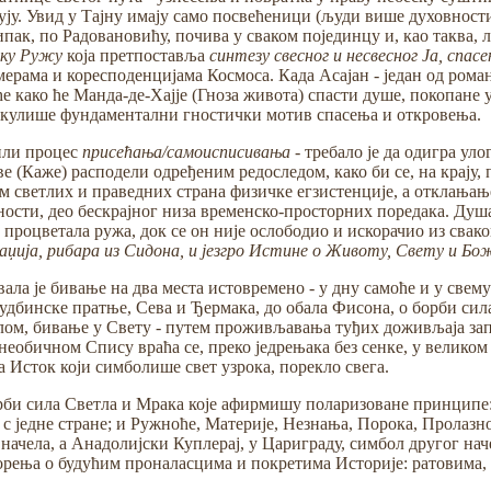
ју. Увид у Тајну имају само посвећеници (људи више духовности
ипак, по Радовановићу, почива у сваком појединцу и, као таква, 
ку Ружу
која претпоставља
синтезу свесног и несвесног Ја, спас
рама и коресподенцијама Космоса. Када Асајан - један од романе
ће како ће Манда-де-Хајје (Гноза живота) спасти душе, покопане 
икулише фундаментални гностички мотив спасења и откровења.
или процес
присећања/самоисписивања -
требало је да одигра ул
ве (Каже) расподели одређеним редоследом, како би се, на крају
светлих и праведних страна физичке егзистенције, а отклањањем
зности, део бескрајног низа временско-просторних поредака. Душа
е процветала ружа, док се он није ослободио и искорачио из сва
џија, рибара из Сидона, и језгро Истине о Животу, Свету и Бо
ла је бивање на два места истовремено - у дну самоће и у свему
дбинске пратње, Сева и Ђермака, до обала Фисона, о борби сила С
алом, бивање у Свету - путем проживљавања туђих доживљаја зап
необичном Спису враћа се, преко једрењака без сенке, у великом 
а Исток који симболише свет узрока, порекло свега.
орби сила Светла и Мрака које афирмишу поларизоване принципе
, с једне стране; и Ружноће, Материје, Незнања, Порока, Пролазн
 начела, а Анадолијски Куплерај, у Цариграду, симбол другог н
орења о будућим проналасцима и покретима Историје: ратовима,