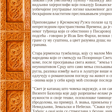
ликови губе уметничку пуноћу - наликују заб
видљиви хијероглифи који показују Божанске 
уобичајене унутрашње логике књижевног дела
бескрајним властитим пресликавањем упорно
Приповедање у
Креманској Ружи
полази од тр
непрегледним пространствима Времена; да је 
неког туђинца који се обистинио у Писаровој г
подсећа - говорио је Исак Бен Фархи, велики 
гране су му суштина, а цвет разумна душа; на
гранама.
Стара јерменска тужбалица, коју су малом 
народима који се смењују на Позорници Света 
коме, после просејавања свега живог, "земља 
неуништивом Срцу што само мења спољашњи об
ругла, разлика између њега и љуштуре више н
одлучују о романескном погледу на живот и св
- онима који у себи крију моћ спознаје пос
"Свет је катанац што човека окружује, а он са
Визенте Базолија које дају разрешење
велике 
нужности и своје тешке, психолошке тамнице
(бродолома, на пример). А знања, примљена у 
Невидљиви, Земаљски и Небески. "Сваки пут је
Тобија; а онај који се стрмоглави у бездан, ни