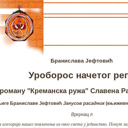
Бранислава Јефтовић
Уроборос начетог ре
 роману "Креманска ружа" Славена 
књиге Браниславe Јефтовић
Јанусов расадник
(књижевне
Врхунац л
 алегорија нашег повлачења из овог света у јединство. Попут з