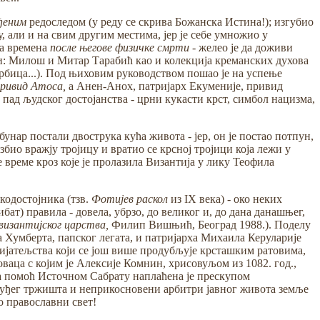
ђеним
редоследом (у реду се скрива Божанска Истина!); изгубио
 али и на свим другим местима, јер је себе умножио у
ма времена
после његове физичке смрти -
желео је да доживи
ци: Милош и Митар Тарабић као и колекција креманских духова
Србица...). Под њиховим руководством пошао је на успење
ривид Атоса,
а Анен-Анох, патријарх Екуменије, привид
 пад људског достојанства - црни кукасти крст, симбол нацизма,
бунар постали двострука кућа живота - јер, он је постао потпун,
азбио вражју тројицу и вратио се крсној тројици која лежи у
 време кроз које је пролазила Византија у лику Теофила
кодостојника (тзв.
Фотијев раскол
из IX века) - око неких
ат) правила - довела, убрзо, до великог и, до дана данашњег,
византијског царства,
Филип Вишњић, Београд 1988.). Поделу
 Хумберта, папског легата, и патријарха Михаила Керуларије
ријатељства који се још више продубљује крсташким ратовима,
ваца с којим је Алексије Комнин, хрисовуљом из 1082. год.,
на помоћ Источном Сабрату наплаћена је прескупом
туђег тржишта и неприкосновени арбитри јавног живота земље
по православни свет!