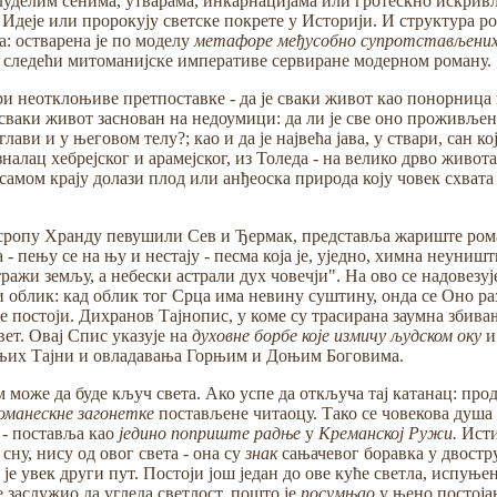
луделим сенима, утварама, инкарнацијама или гротескно искривљ
Идеје или пророкују светске покрете у Историји. И структура р
: остварена је по моделу
метафоре међусобно супротстављених
 следећи митоманијске императиве сервиране модерном роману.
и неотклоњиве претпоставке - да је сваки живот као понорница к
сваки живот заснован на недоумици: да ли је све оно проживљено
лави и у његовом телу?; као и да је највећа јава, у ствари, сан 
зналац хебрејског и арамејског, из Толеда - на велико дрво живо
 самом крају долази плод или анђеоска природа коју човек схвата
Месропу Хранду певушили Сев и Ђермак, представља жариште ро
- пењу се на њу и нестају - песма која је, уједно, химна неуниш
тражи земљу, а небески астрали дух човечји". На ово се надовез
лик: кад облик тог Срца има невину суштину, онда се Оно разл
е постоји. Дихранов Тајнопис, у коме су трасирана заумна збива
ет. Овај Спис указује на
духовне борбе које измичу људском оку
и
ледњих Тајни и овладавања Горњим и Доњим Боговима.
м може да буде кључ света. Ако успе да откључа тај катанац: прод
романескне загонетке
постављене читаоцу. Тако се човекова душа 
 - поставља као
једино поприште радње
у
Креманској Ружи.
Исти
сну, нису од овог света - она су
знак
сањачевог боравка у двостру
 увек други пут. Постоји још један до ове куће светла, испуњен
је заслужио да угледа светлост, пошто је
посумњао
у њено постојањ