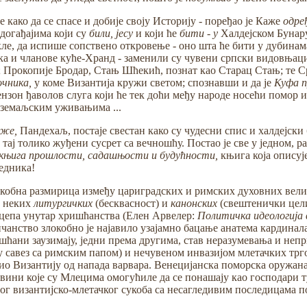
 како да се спасе и добије своју Историју - поређао је Каже
одре
догађајима који су
били, јесу
и који ће
бити - у
Халдејском Бунару,
ле, да испише сопствено откровење - оно шта ће бити у дубина
ака и чланове куће-Хранд - заменили су чувени српски видовња
т; Прокопије Бродар, Стањ Шћекић, познат као Старац Стањ; те 
чника,
у коме Византија кружи светом; спознавши и да је
Куфа п
нзон ђаволов слуга који ће тек доћи међу народе носећи помор и
 земаљским уживањима ...
уже,
Пандехаљ, постаје свестан како су чудесни спис и халдејски 
 тај толико жуђени сусрет са вечношћу. Постао је све у једном, р
књига прошлости, садашњости и будућности,
књига која описује
едника!
е кобна размирица између цариградских и римских духовних вели
, неких
литургичких
(бесквасност) и
канонских
(свештенички целиб
сцепа унутар хришћанства (Елен Арвелер:
Политичка идеологија 
анство злокобно је најавило узајамно бацање анатема кардинала
ишћани заузимају, једни према другима, став неразумевања и неп
у савез са римским папом) и нечувеном инвазијом млетачких трго
нио Византију од напада варвара. Венецијанска поморска оружа
вини које су Млецима омогућиле да се понашају као господари 
веног византијско-млетачког сукоба са несагледивим последицама 