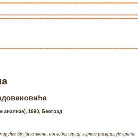
па
Радовановића
 анализе), 1990, Београд
амирућег брујања звона, последњи грцај жртве раскриљује врата