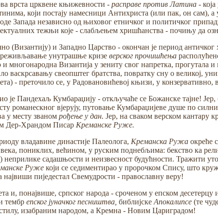
нова врста црквене књижевности -
расправе против Латина -
која
нима, који постају намесници Антихриста (или пак, он сам), а
оде Запада независно од њиховог етничког и политичког припадни
ектуалних тежњи које - слабљењем хришћанства - почињу да озна
но (Византију) и Западно Царство - окончан је период античког
а преживљавање унутрашње кризе
верског прочишћења
располућено
ао и многонародна Византија у зениту свог напретка, прогутала и
ило васкрсавању свеопштег братства, повратку сну о великој, ун
ета) - преточило се, у Радовановићевој књизи, у конзервативно, 
ио је Пандехаљ Кумбараџију - откључаће се Божанске тајне! Јер, 
ту романескног вјерују, путовање Кумбараџијеве душе по силним 
ва у месту званом
рођење у дан.
Јер, на сваком верском кантару 
еном Дер-Храндом Писар
Креманске Руже.
ериоду владавине династије Палеолога,
Креманска Ружа
окреће с
ека, пониклих, већином, у руским поднебљима: бекство ка религи
) неприлике садашњости и неизвесност будућности. Тражити уточ
еманске Руже
који се седиментирао у пророчком Спису, што кружи
 на највиши пиједестал Свемудрости - православну веру!
 и, понајвише, српског народа - сроченом у епском десетерцу 
ти тембр
епског јуначког песништва,
библијске
Апокалипсе
(те чуд
 стилу, изабраним народом, а Кремна - Новим Цариградом!