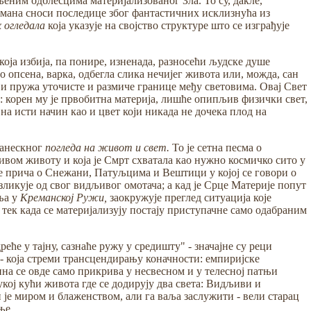
еним одблесцима материјализованог Зла. То су, дакле,
омана сноси последице због фантастичних исклизнућа из
 огледала
која указује на својство структуре што се изграђује
оја избија, па понире, изненада, разносећи људске душе
 опсена, варка, одбегла слика нечијег живота или, можда, сан
који пружа уточисте и размиче границе међу световима. Овај Свет
та: корен му је првобитна материја, лишће опипљив физички свет,
 на исти начин као и цвет који никада не дочека плод на
манескног
погледа на живот и свет.
То је сетна песма о
тивом животу и која је Смрт схватала као нужно космичко сито у
ује прича о Снежани, Патуљцима и Вештици у којој се говори о
икује од свог видљивог омотача; а кад је Срце Материје попут
ња у
Креманској Ружи,
заокружује преглед ситуација које
 тек када се материјализују постају приступачне само одабраним
реће у тајну, сазнаће ружу у средишту" - значајне су реци
- која стреми трансцендирању коначности: емпиријске
на се овде само прикрива у несвесном и у телесној патњи
кој кући живота где се додирују два света: Видљиви и
 је миром и блаженством, али га ваља заслужити - вели старац
е...