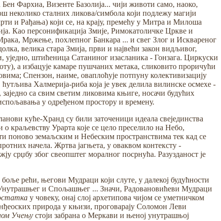
ен Фархиа, Визенте Базолија... чији животи само, наоко,
ош неколико сталних ликова/симбола који подлежу магији
и и Рађања) који се, на крају, премећу у Митра и Милоша
бија. Као персонификација Змије, Римокатоличке Цркве и
ака, Мржење, похлепног Банкара ... и свег Злог и Исквареног
олка, велика стара Змија, први и највећи закон видљивог,
 и, уједно, штићеница Сатаниног изасланика - Гонзага. Циркуски
оту), а избацује камаре пушчаних метака, сликовито проричући
овима; Спензон, наиме, оваплоћује потпуну колективизацију
ћутљива Халмерија-риба која је увек делила вилинске осмехе -
, заједно са свим светим ликовима књиге, носачи будућих
г испољавања у одређеном простору и времену.
чланови куће-Хранд су били заточеници идеала свејединства
 о краљевству Урарта које се цело преселило на Небо,
ати поново земаљским и Небеским пространствима тек кад се
ротних начела. Жртва јагњета, у оваквом контексту -
ју срџбу због свеопштег моралног посрнућа. Разузданост је
 боље рећи, његови Мудраци који слуте, у далекој будућности
, Унутрашњег и Спољашњег ... Значи, Радовановићеви Мудраци
достатка
у човеку, онај слој архетипова чијом се уметничком
Анђеоских природа у књизи, проговарају Соломон Леви
ном Учењу
стоји забрана о Меркави и њеној унутрашњој