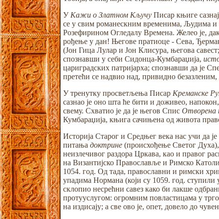
У
Кажи о Златном Кључу
Писар књиге сазнаје
се у свим романескним временима, Људима и 
Розефирином Огледалу Времена. Желео је, дак
рођење у дан! Његове пратиоце - Сева, Ђерм
(Јон Гица Лулар и Јон Клисура, његова савес
спознавши у себи Сидонца-Кумбараџија,
исто
цариградских патријарха; спознавши да је Спе
претећи се надвио над, привидно безазленим,
У тренутку просветљења Писар
Креманске Р
сазнао је оно шта ће бити и доживео, напокон,
свему. Схватио је да је његов Спис
Отворена 
Кумбараџија, књига сачињена од живота прав
Историја Старог и Средњег века нас учи да ј
питања
доктрине
(происхођење Светог Духа)
неизлечивог раздора Цркава, као и правог ра
на Византијско Православље и Римско Католич
1054. год. Од тада, православни и римски хр
упадима Нормана (који су 1059. год. ступили 
склопио несрећни савез како би лакше одбра
протууслугом: огромним повластицама у трго
на издисају; а све ово је, опет, довело до чу