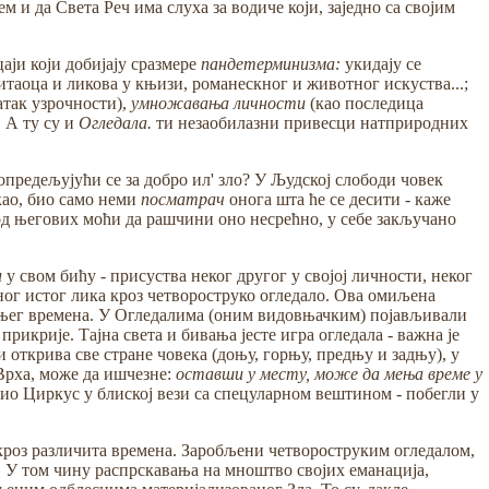
 и да Света Реч има слуха за водиче који, заједно са својим
ји који добијају сразмере
пандетерминизма:
укидају се
читаоца и ликова у књизи, романескног и животног искуства...;
атак узрочности),
умножавања личности
(као последица
. А ту су и
Огледала.
ти незаобилазни привесци натприродних
предељујући се за добро ил' зло? У Људској слободи човек
екао, био само неми
посматрач
онога шта ће се десити - каже
 од његових моћи да рашчини оно несрећно, у себе закључано
и
у свом бићу - присуства неког другог у својој личности, неког
дног истог лика кроз четвороструко огледало. Ова омиљена
шњег времена. У Огледалима (оним видовњачким) појављивали
прикрије. Тајна света и бивања јесте игра огледала - важна је
открива све стране човека (доњу, горњу, предњу и задњу), у
Врха, може да ишчезне:
оставши у месту, може да мења време у
ио Циркус у блиској вези са спецуларном вештином - побегли у
роз различита времена. Заробљени четвороструким огледалом,
. У том чину распрскавања на мноштво својих еманација,