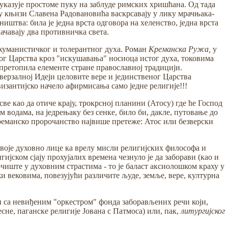
 указује простоме пуку на заблуде римских хришћана. Од тада
 у књизи Славена Радовановића васкрсавају у лику мрачњака-
штва: била је једна врста одговора на хеленство, једна врста
чавају два противничка света.
 хуманистичког и толерантног духа. Роман
Креманска Ружа,
у
г Царства кроз "искушавања" носиоца истог духа, токовима
 претопила елементе стране православној традицији.
иверзалној Идеји целовите вере и јединственог Царства
византијско начело афирмисања само једне религије!!!
све као да отиче крају, трокрсној планини (Атосу) где ће Господ
водама, на једрењаку без сенке, било би, дакле, путовање до
креманско пророчанство највише претеже: Атос или безверски
воје духовно лице ка врелу мисли религијских философа и
јском сјају прохујалих времена чезнуло је да заборави (као и
иште у духовним страстима - то је баласт аксиолошком краху у
 вековима, повезујући различите људе, земље, вере, културна
и са невиђеним "оркестром" фонда заборављених речи који,
есне, паганске религије Јована с Патмоса) или, пак,
литургијског