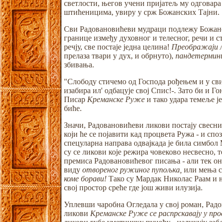
светлости, његов учени пријатељ му одговара 
штићеницима, увиру у срж Божанских Тајни.
Сви Радовановићеви мудраци подлежу Божанск
границе између духовног и телесног, речи и ст
речју, све постаје једна целина!
Преображаји л
прелаза твари у дух, и обрнуто),
пандетермин
збивања.
"Слободу стичемо од Господа рођењем и у сви
изабира ил' одбацује свој Спис!-. Зато би и Го
Писар
Креманске Руже
и тако удара темеље ј
биће.
Значи, Радовановићеви ликови постају свесн
који ће се појавити кад процвета Ружа - и сп
спецуларна направа одвајкада је била симбо
су се ликови које режира човеково несвесно, т
премиса Радовановићевог писања - али тек он
виду
отвореног ружиног пупољка,
или мења с
коме борави!
Тако су Мардак Николас Раам и њ
свој простор среће где још живи илузија.
Уплевши чаробна Огледала у свој роман, Радо
ликови
Креманске Руже се распрскавају у пр