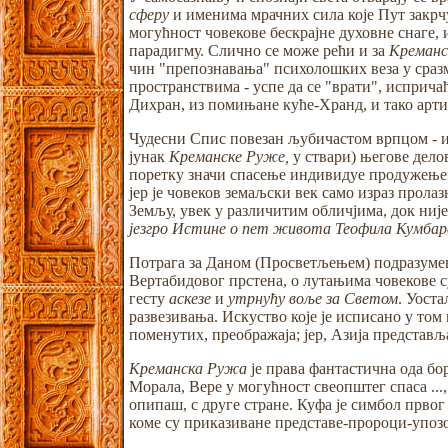
сферу
и именима мрачних сила које Пут закрчу
могућност човекове бескрајне духовне снаге, 
парадигму. Слично се може рећи и за
Креманс
чин "препознавања" психолошких веза у сразме
пространствима - успе да се "врати", исприча
Дихран, из помињане куће-Хранд, и тако арт
Чудесни Спис повезан љубичастом врпцом - 
јунак
Креманске Руже,
у ствари) његове дело
поретку значи спасење индивидуе продужењем 
јер је човеков земаљски век само израз прола
Земљу, увек у различитим обличјима, док ниј
језгро Истине о пет живота Теофила Кумбара
Потрага за Даном (Просветљењем) подразумева
Вертабидовог прстена, о лутањима човекове су
гесту
аскезе
и
утрнућу воље
за
Светом
. Уост
развезивања. Искуство које је исписано у том 
поменутих, преображаја; јер, Азија представљ
Креманска Ружа
је права фантастична ода б
Морала, Вере у могућност свеопштег спаса ...
опипаш, с друге стране. Куфа је симбол првог
коме су приказиване представе-пророци-упоз