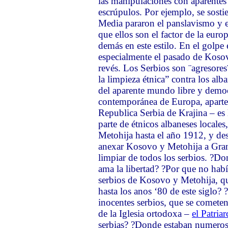
las manipulaciones con aparentes r
escrúpulos. Por ejemplo, se sost
Media pararon el panslavismo y e
que ellos son el factor de la euro
demás en este estilo. En el golpe 
especialmente el pasado de Kosov
revés. Los Serbios son ¨agresores¨
la limpieza étnica” contra los alb
del aparente mundo libre y democ
contemporánea de Europa, aparte 
Republica Serbia de Krajina – es 
parte de étnicos albaneses locale
Metohija hasta el año 1912, y de
anexar Kosovo y Metohija a Gran 
limpiar de todos los serbios. ?Do
ama la libertad? ?Por que no había
serbios de Kosovo y Metohija, 
hasta los anos ‘80 de este siglo?
inocentes serbios, que se cometen
de la Iglesia ortodoxa –
el Patria
serbias? ?Donde estaban numeros