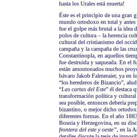
hasta los Urales está muerta!
Éste es el principio de una gran 
mundo ortodoxo en total y antes 
fue el golpe más brutal a la idea
polos de cultura – la herencia cult
cultural del cristianismo del occ
campaña y la campaña de las cruz
Constantinopla, en aquellos tiempo
fue destruida y saqueada. En el
están amontonados muchos proyec
bávaro Jakob Falmeraier, ya en lo
“los herederos de Bizancio”, aludi
“
Las cartas del Este
” él destaca 
transformación política y cultural
sea posible, entonces debería pre
bizantino, o mejor dicho ortodox
diferentes formas. En el año 188
Bosnia y Herzegovina, en su disc
frontera del este y oeste”
,
en la A
detalles discute la tesis de imposi