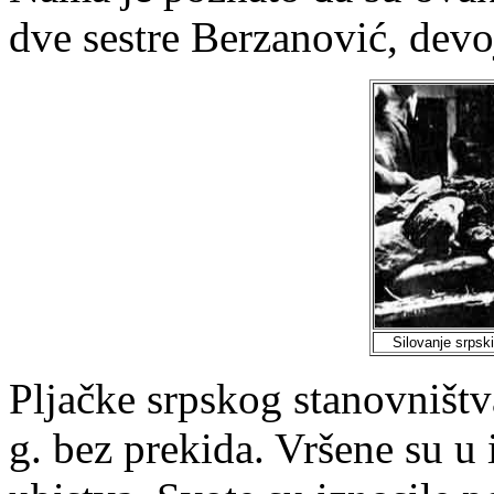
dve sestre Berzanović, devo
Silovanje srpsk
Pljačke srpskog stanovništ
g. bez prekida. Vršene su u