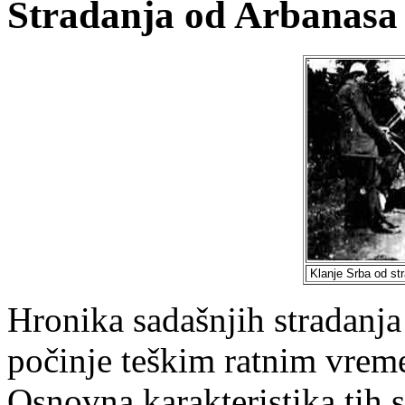
Stradanja od Arbanasa
Klanje Srba od str
Hronika sadašnjih stradanj
počinje teškim ratnim vre
Osnovna karakteristika tih s