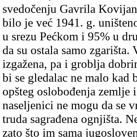
svedočenju Gavrila Kovijanić
bilo je već 1941. g. unište
u srezu Pećkom i 95% u dru
da su ostala samo zgarišta. 
izgažena, pa i groblja dobr
bi se gledalac ne malo kad b
opšteg oslobođenja zemlje i
naseljenici ne mogu da se vr
truda sagrađena ognjišta. N
zato što im sama jugosloven