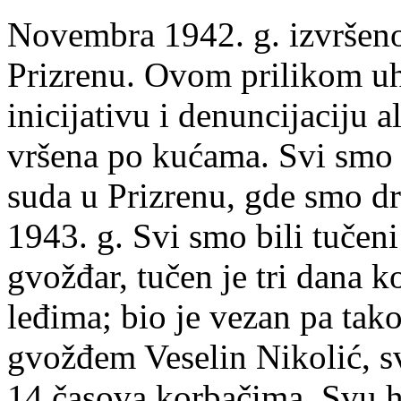
Novembra 1942. g. izvršeno
Prizrenu. Ovom prilikom uh
inicijativu i denuncijaciju 
vršena po kućama. Svi smo 
suda u Prizrenu, gde smo dr
1943. g. Svi smo bili tučen
gvožđar, tučen je tri dana 
leđima; bio je vezan pa tak
gvožđem Veselin Nikolić, sv
14 časova korbačima. Svu h