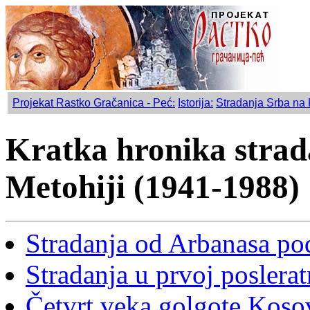
Projekat Rastko Gračanica - Peć
:
Istorija:
Stradanja Srba na 
Kratka hronika strad
Metohiji (1941-1988)
Stradanja od Arbanasa p
Stradanja u prvoj poslera
Četvrt veka golgote Koso