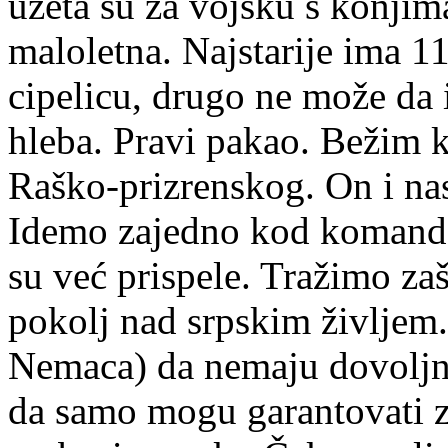
uzeta su za vojsku s konji
maloletna. Najstarije ima 11
cipelicu, drugo ne može da i
hleba. Pravi pakao. Bežim 
Raško-prizrenskog. On i na
Idemo zajedno kod komanda
su već prispele. Tražimo zaš
pokolj nad srpskim življe
Nemaca) da nemaju dovoljno t
da samo mogu garantovati z