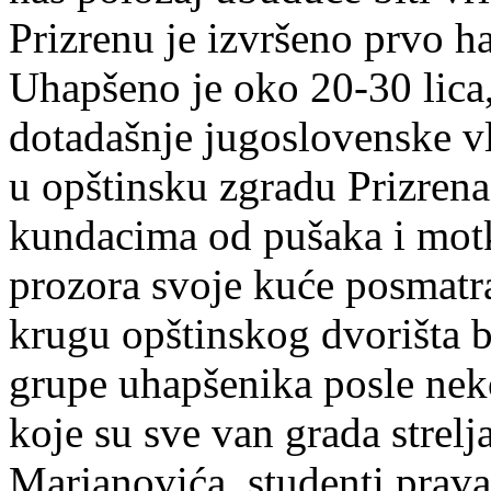
Prizrenu je izvršeno prvo h
Uhapšeno je oko 20-30 lica,
dotadašnje jugoslovenske vl
u opštinsku zgradu Prizrena,
kundacima od pušaka i motk
prozora svoje kuće posmatr
krugu opštinskog dvorišta 
grupe uhapšenika posle nek
koje su sve van grada strelj
Marjanovića, studenti prava,