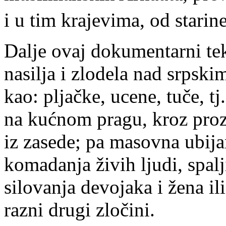
i u tim krajevima, od starine
Dalje ovaj dokumentarni tek
nasilja i zlodela nad srpsk
kao: pljačke, ucene, tuče, tj
na kućnom pragu, kroz pro
iz zasede; pa masovna ubija
komadanja živih ljudi, spalj
silovanja devojaka i žena il
razni drugi zločini.