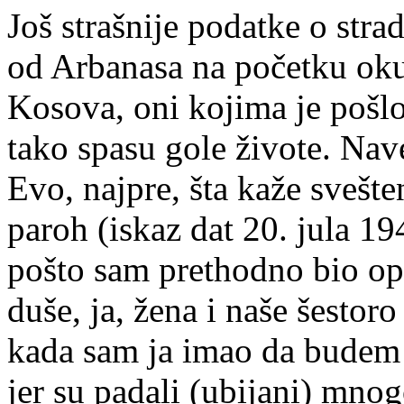
Još strašnije podatke o str
od Arbanasa na početku okup
Kosova, oni kojima je pošl
tako spasu gole živote. Nav
Evo, najpre, šta kaže svešte
paroh (iskaz dat 20. jula 1
pošto sam prethodno bio op
duše, ja, žena i naše šesto
kada sam ja imao da budem 
jer su padali (ubijani) mnog