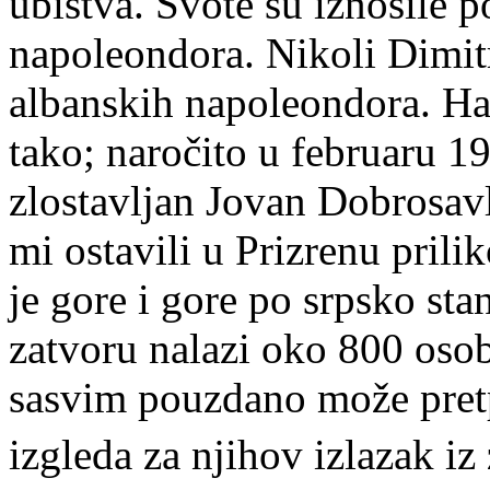
ubistva. Svote su iznosile p
napoleondora. Nikoli Dimitr
albanskih napoleondora. Hapš
tako; naročito u februaru 1
zlostavljan Jovan Dobrosavl
mi ostavili u Prizrenu pril
je gore i gore po srpsko st
zatvoru nalazi oko 800 osob
sasvim pouzdano može pretp
izgleda za njihov izlazak iz