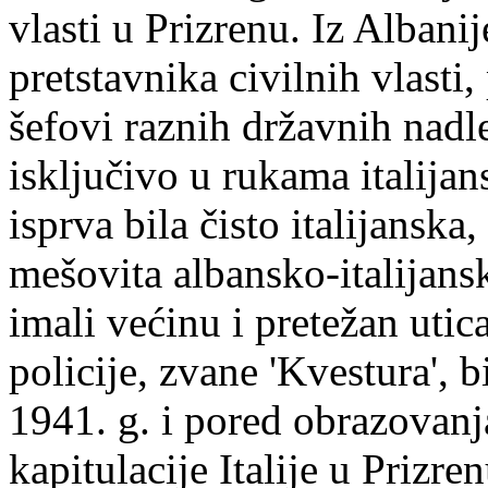
vlasti u Prizrenu. Iz Albanij
pretstavnika civilnih vlasti,
šefovi raznih državnih nadle
isključivo u rukama italija
isprva bila čisto italijansk
mešovita albansko-italijansk
imali većinu i pretežan uti
policije, zvane 'Kvestura', b
1941. g. i pored obrazovanj
kapitulacije Italije u Prizre