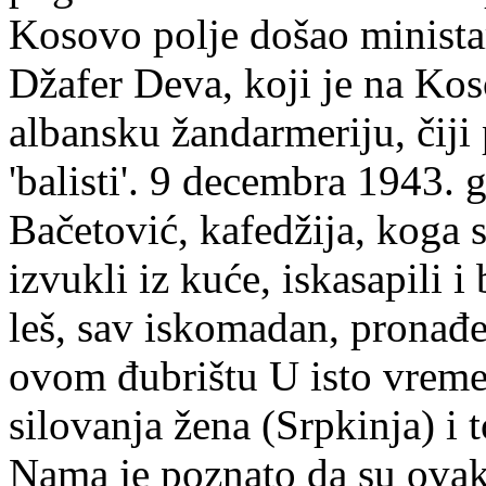
Kosovo polje došao ministar
Džafer Deva, koji je na Ko
albansku žandarmeriju, čiji
'balisti'. 9 decembra 1943. 
Bačetović, kafedžija, koga 
izvukli iz kuće, iskasapili 
leš, sav iskomadan, pronađe
ovom đubrištu U isto vreme
silovanja žena (Srpkinja) i 
Nama je poznato da su ovak