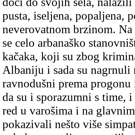
doći do svojih sela, nalazil
pusta, iseljena, popaljena, p
neverovatnom brzinom. Na p
se celo arbanaško stanovni
kačaka, koji su zbog krimina
Albaniju i sada su nagrnuli 
ravnodušni prema progonu i 
da su i sporazumni s time, i
red u varošima i na glavnim
pokazivali nešto više simpa