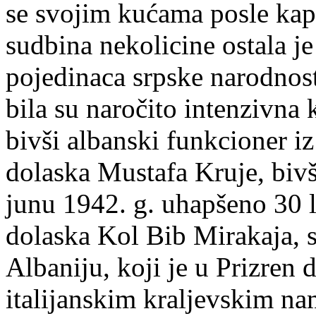
se svojim kućama posle kapit
sudbina nekolicine ostala j
pojedinaca srpske narodnost
bila su naročito intenzivna
bivši albanski funkcioner iz
dolaska Mustafa Kruje, bivš
junu 1942. g. uhapšeno 30 li
dolaska Kol Bib Mirakaja, se
Albaniju, koji je u Prizren
italijanskim kraljevskim na