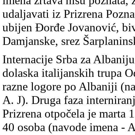
imena žrtava nisu poznata, 
udaljavati iz Prizrena Pozn
ubijen Đorđe Jovanović, biv
Damjanske, srez Šarplanins
Internacije Srba za Albanij
dolaska italijanskih trupa O
razne logore po Albaniji (n
A. J). Druga faza interniran
Prizrena otpočela je marta 
40 osoba (navode imena - A. 