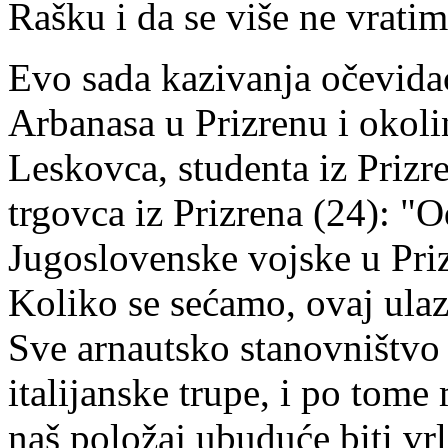
Rašku i da se više ne vratim
Evo sada kazivanja očevidac
Arbanasa u Prizrenu i okoli
Leskovca, studenta iz Prizr
trgovca iz Prizrena (24): "
Jugoslovenske vojske u Prizr
Koliko se sećamo, ovaj ulaz
Sve arnautsko stanovništvo
italijanske trupe, i po tom
naš položaj ubuduće biti vrl