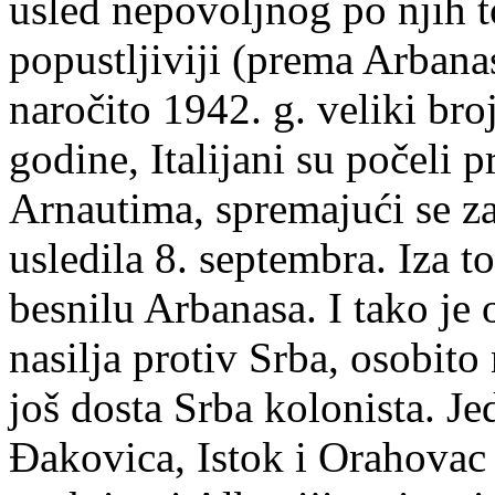
usled nepovoljnog po njih tok
popustljiviji (prema Arbanas
naročito 1942. g. veliki bro
godine, Italijani su počeli p
Arnautima, spremajući se za 
usledila 8. septembra. Iza t
besnilu Arbanasa. I tako je 
nasilja protiv Srba, osobito
još dosta Srba kolonista. J
Đakovica, Istok i Orahovac