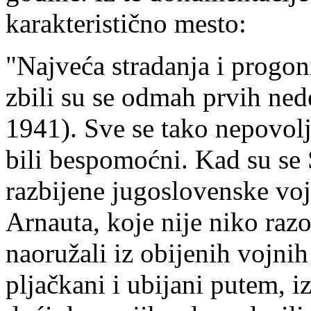
karakteristično mesto:
"Najveća stradanja i progon
zbili su se odmah prvih nede
1941). Sve se tako nepovol
bili bespomoćni. Kad su se 
razbijene jugoslovenske voj
Arnauta, koje nije niko razo
naoružali iz obijenih vojni
pljačkani i ubijani putem, i