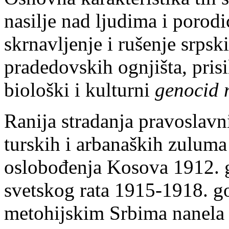
nasilje nad ljudima i porod
skrnavljenje i rušenje srpsk
pradedovskih ognjišta, prisi
biološki i kulturni
genocid 
Ranija stradanja pravoslav
turskih i arbanaških zuluma 
oslobođenja Kosova 1912. 
svetskog rata 1915-1918. g
metohijskim Srbima nanela v