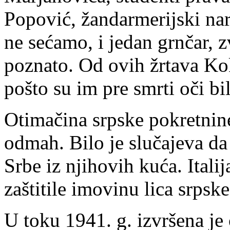
Popović, žandarmerijski nar
ne sećamo, i jedan grnčar, 
poznato. Od ovih žrtava Kok
pošto su im pre smrti oči bi
Otimačina srpske pokretnine
odmah. Bilo je slučajeva da 
Srbe iz njihovih kuća. Italij
zaštitile imovinu lica srpsk
U toku 1941. g. izvršena je