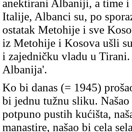
anektirani Albaniji, a time i
Italije, Albanci su, po spo
ostatak Metohije i sve Kos
iz Metohije i Kosova ušli s
i zajedničku vladu u Tirani.
Albanija'.
Ko bi danas (= 1945) proša
bi jednu tužnu sliku. Našao 
potpuno pustih kućišta, naš
manastire, našao bi cela se