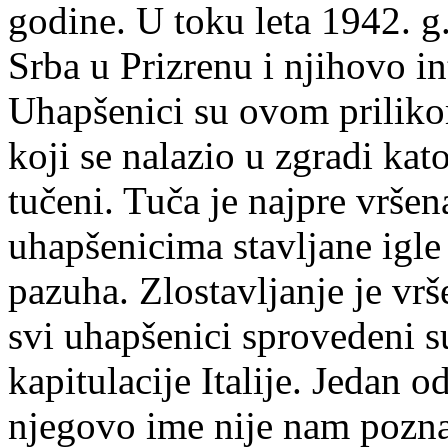
godine. U toku leta 1942. g
Srba u Prizrenu i njihovo in
Uhapšenici su ovom priliko
koji se nalazio u zgradi kat
tučeni. Tuča je najpre vrše
uhapšenicima stavljane igle
pazuha. Zlostavljanje je vrš
svi uhapšenici sprovedeni su
kapitulacije Italije. Jedan 
njegovo ime nije nam pozna