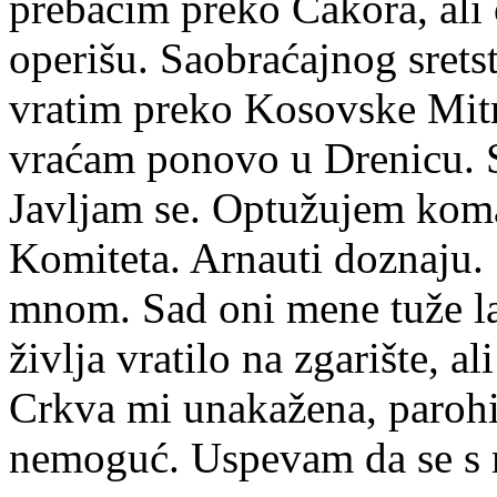
prebacim preko Čakora, ali
operišu. Saobraćajnog sret
vratim preko Kosovske Mitr
vraćam ponovo u Drenicu. S
Javljam se. Optužujem ko
Komiteta. Arnauti doznaju.
mnom. Sad oni mene tuže la
življa vratilo na zgarište, al
Crkva mi unakažena, paroh
nemoguć. Uspevam da se s