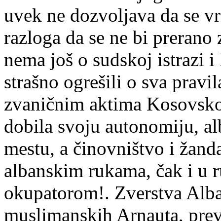
uvek ne dozvoljava da se vra
razloga da se ne bi prerano
nema još o sudskoj istrazi i
strašno ogrešili o sva pravi
zvaničnim aktima Kosovsko-
dobila svoju autonomiju, al
mestu, a činovništvo i žanda
albanskim rukama, čak i u r
okupatorom!. Zverstva Alba
muslimanskih Arnauta, preva