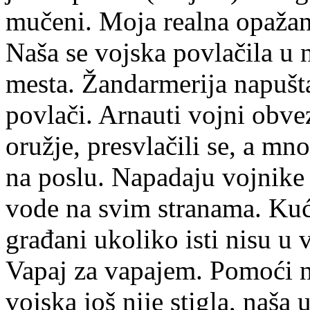
mučeni. Moja realna opažanj
Naša se vojska povlačila u 
mesta. Žandarmerija napušta
povlači. Arnauti vojni obvez
oružje, presvlačili se, a mn
na poslu. Napadaju vojnike 
vode na svim stranama. Kuće
građani ukoliko isti nisu u v
Vapaj za vapajem. Pomoći 
vojska još nije stigla, naša 