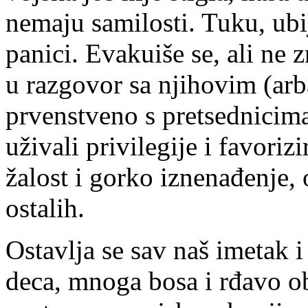
nemaju samilosti. Tuku, ubi
panici. Evakuiše se, ali n
u razgovor sa njihovim (ar
prvenstveno s pretsednicima 
uživali privilegije i favoriz
žalost i gorko iznenađenje, 
ostalih.
Ostavlja se sav naš imetak i
deca, mnoga bosa i rđavo ob