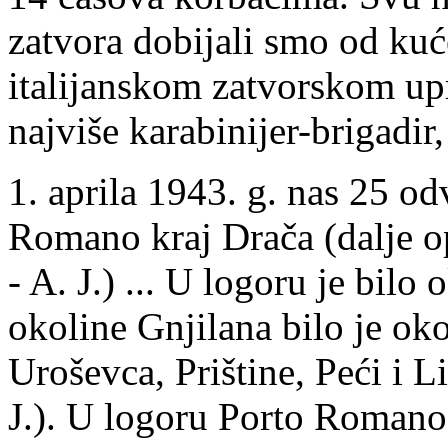
zatvora dobijali smo od kuć
italijanskom zatvorskom upra
najviše karabinijer-brigadir
1. aprila 1943. g. nas 25 o
Romano kraj Drača (dalje o
- A. J.) ... U logoru je bilo
okoline Gnjilana bilo je oko 
Uroševca, Prištine, Peći i L
J.). U logoru Porto Romano