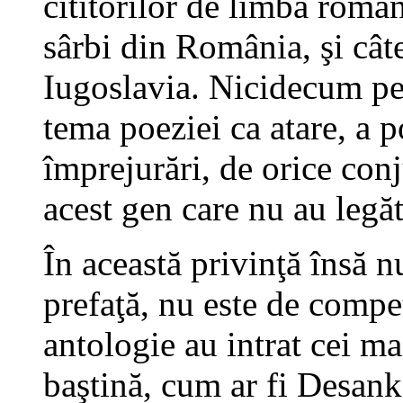
cititorilor de limba româ
sârbi din Român
i
a, şi câ
Iugoslavia. Nicidecum pe 
tema poeziei ca atare, a 
împrejurări, de orice conj
acest gen care nu au legăt
În
această privinţă însă n
prefaţă, nu este de compe
antologie au intrat cei ma
baştină, cum ar fi Desa