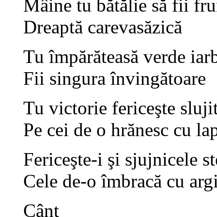
Mâine tu bătălie să fii f
Dreaptă carevasăzică
Tu împărăteasă verde iar
Fii singura învingătoare
Tu victorie fericeşte sluj
Pe cei de o hrănesc cu la
Fericeşte-i şi sjujnicele st
Cele de-o îmbracă cu argi
Cânt