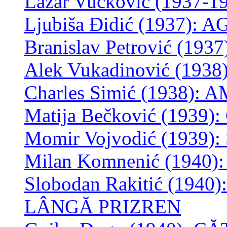
Lazar Vučković (1937-
Ljubiša Đidić (1937)
Branislav Petrović (19
Alek Vukadinović (19
Charles Simić (1938)
Matija Bečković (1939
Momir Vojvodić (1939)
Milan Komnenić (1940)
Slobodan Rakitić (194
LÂNGĂ PRIZREN