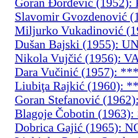
Goran Đorđević (1952)
Slavomir Gvozdenović 
Miljurko Vukadinović (1
Dušan Bajski (1955):
Nikola Vujčić (1956): 
Dara Vučinić (1957): **
Liubiţa Rajkić (1960): *
Goran Stefanović (196
Blagoje Čobotin (1963
Dobrica Gajić (1965)