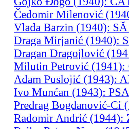
Gojko Đogo (1940): 
Čedomir Milenović (1
Vlada Barzin (1940):
Draga Mirjanić (1940
Dragan Drago
jlović (1
Milutin Petrović (194
Adam Puslojić (1943):
Ivo Munćan (1943): P
Predrag Bogdanović-Ci
Radomir Andrić (1944)