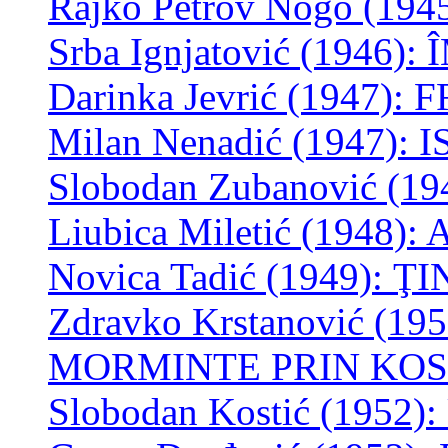
Rajko Petrov Nogo (1
Srba
Ignjatović (1946
Darinka Jevrić (1947):
Milan Nenadić (1947)
Slobodan Zubanović (1
Liubica Miletić (1948
Novica Tadić (1949):
Zdravko Krstanović (
MORMINTE PRIN KO
Slobodan Kostić (1952