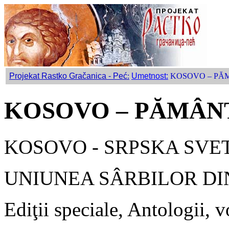
Projekat Rastko Gračanica - Peć
:
Umetnost:
KOSOVO – PĂ
KOSOVO – PĂMÂNT
KOSOVO - SRPSKA SVE
UNIUNEA SÂRBILOR D
Ediţii speciale, Antologii, 