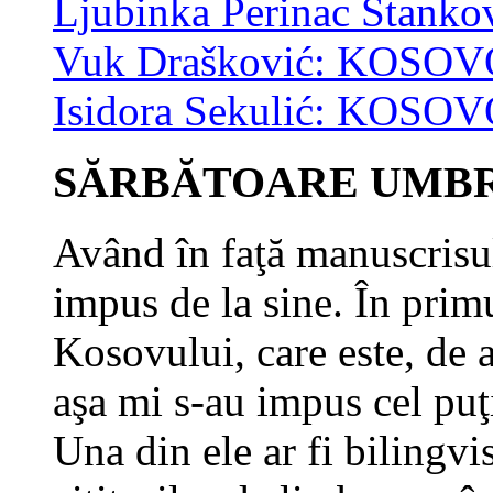
Ljubinka Perinac Stanko
Vuk Drašković: KOSOV
Isidora Sekulić: KOSO
SĂRBĂTOARE UMB
Având în faţă manuscrisul 
impus de la sine. În prim
Kosovului, care este, de al
aşa mi s-au impus cel puţ
Una din ele ar fi bilingv