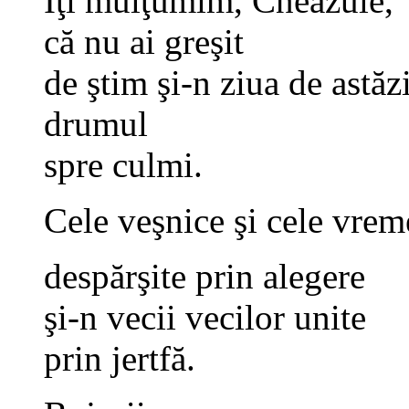
Îţi mulţumim, Cneazule,
că nu ai greşit
de ştim şi-n ziua de astăz
drumul
spre culmi.
Cele veşnice şi cele vrem
despărşite prin alegere
şi-n vecii vecilor unite
prin jertfă.