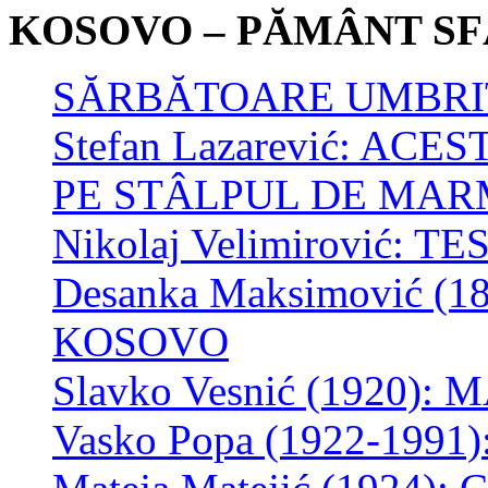
KOSOVO – PĂMÂNT SF
SĂRBĂTOARE UMBRI
Stefan Lazarević: AC
PE STÂLPUL DE MAR
Nikolaj Velimirović:
Desanka Maksimović (
KOSOVO
Slavko Vesnić (1920)
Vasko Popa (1922-199