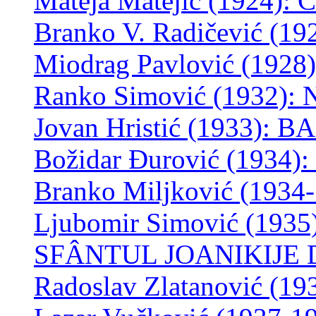
Mateja Matejić (1924
Branko V. Radičević (
Miodrag Pavlović (1928
Ranko Simović (1932
Jovan Hristić (1933): 
Božidar Đurović (1934
Branko Miljković (193
Ljubomir Simović (19
SFÂNTUL JOANIKIJE 
Radoslav Zlatanović (