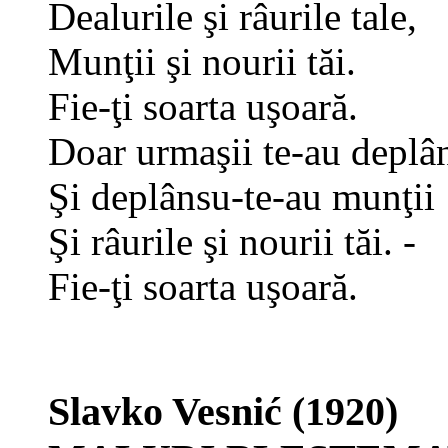
Dealurile şi râurile tale,
Munţii şi nourii tăi.
Fie-ţi soarta uşoară.
Doar urmaşii te-au deplâ
Şi deplânsu-te-au mu
n
ţii
Şi râurile şi nourii tăi. -
Fie-ţi soarta uşoară.
Slavko Vesnić (1920)