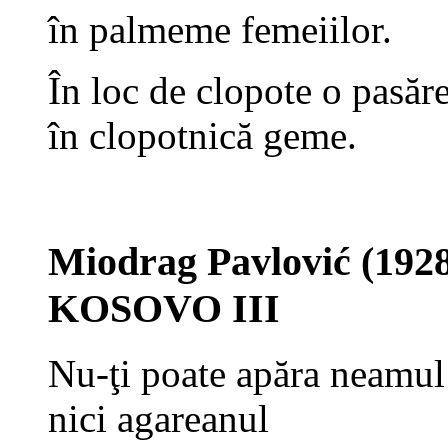
în palmeme femeiilor.
În loc de clopote o pasăr
în clopotnică geme.
Miodrag Pavlović (192
KOSOVO III
Nu-ţi poate apăra neamul
nici agareanul