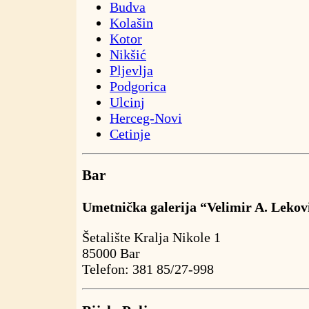
Budva
Kolašin
Kotor
Nikšić
Pljevlja
Podgorica
Ulcinj
Herceg-Novi
Cetinje
Bar
Umetnička galerija “Velimir A. Lekov
Šetalište Kralja Nikole 1
85000 Bar
Telefon: 381 85/27-998