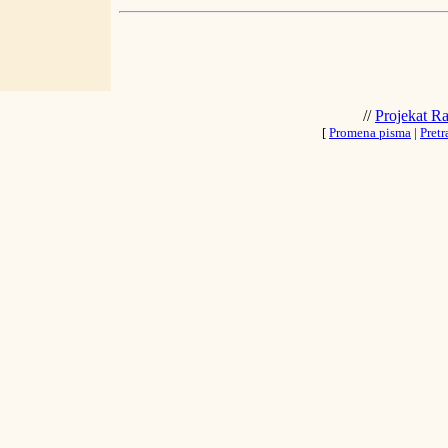
//
Projekat R
[
Promena pisma
|
Pretr