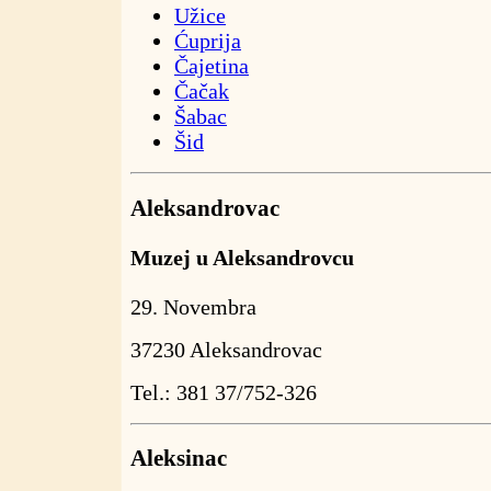
Užice
Ćuprija
Čajetina
Čačak
Šabac
Šid
Aleksandrovac
Muzej u Aleksandrovcu
29. Novembra
37230 Aleksandrovac
Tel.: 381 37/752-326
Aleksinac