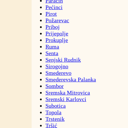
Paraćin
Pećinci
Pirot
Požarevac
Priboj
Prijepolje
Prokuplje
Ruma
Senta
Senjski Rudnik
Sirogojno
Smederevo
Smederevska Palanka
Sombor
Sremska Mitrovica
Sremski Karlovci
Subotica
Topola
Trstenik
Tršić