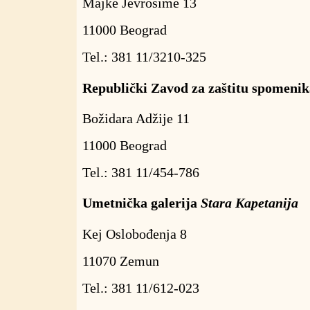
Majke Jevrosime 13
11000 Beograd
Tel.: 381 11/3210-325
Republički Zavod za zaštitu spomenik
Božidara Adžije 11
11000 Beograd
Tel.: 381 11/454-786
Umetnička galerija
Stara Kapetanija
Kej Oslobođenja 8
11070 Zemun
Tel.: 381 11/612-023