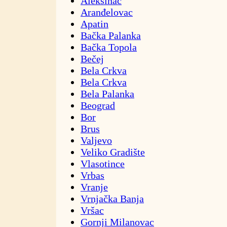
Aleksinac
Aranđelovac
Apatin
Bačka Palanka
Bačka Topola
Bečej
Bela Crkva
Bela Crkva
Bela Palanka
Beograd
Bor
Brus
Valjevo
Veliko Gradište
Vlasotince
Vrbas
Vranje
Vrnjačka Banja
Vršac
Gornji Milanovac