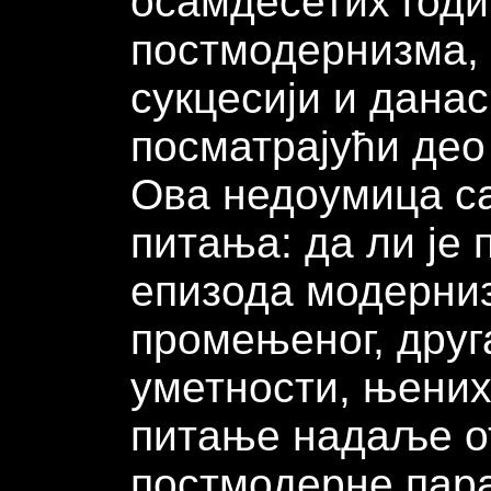
осамдесетих годи
постмодернизма, а
сукцесији и дана
посматрајући део
Ова недоумица са
питања: да ли је
епизода модернизм
промењеног, друг
уметности, њени
питање надаље от
постмодерне пара