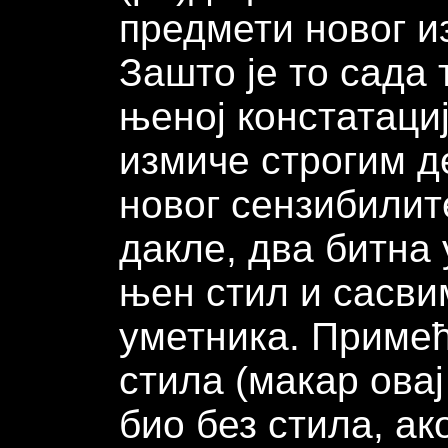
предмети новог из
Зашто је то сада 
њеној констатаци
измиче строгим д
новог сензибилите
дакле, два битна
њен стил и сасв
уметника. Примећ
стила (макар ова
био без стила, ак