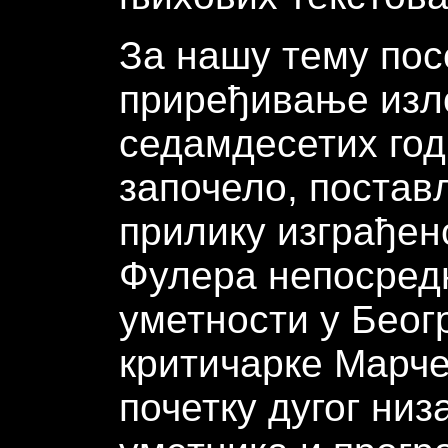
За нашу тему пос
приређивање изл
седамдесетих годи
започело, постав
прилику изграђен
Фулера непосред
уметности у Беог
критичарке Марче 
почетку дугог низ