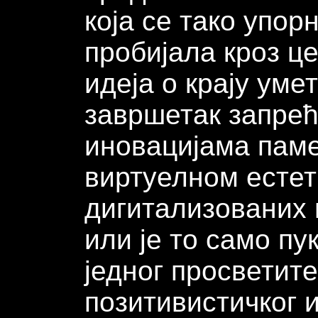
која се тако упор
пробијала кроз ц
идеја о крају ум
завршетак запре
иновацијама паме
виртуелном естет
дигитализованих
или је то само п
једног просветите
позитивистичког 