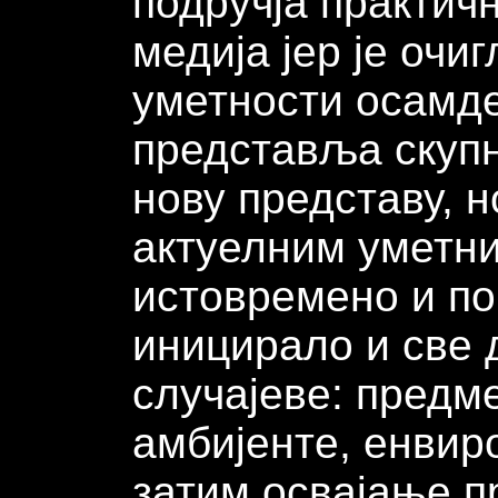
подручја практич
медија јер је очи
уметности осамде
представља скупн
нову представу, н
актуелним уметн
истовремено и по
иницирало и све
случајеве: предме
амбијенте, енвиро
затим освајање п