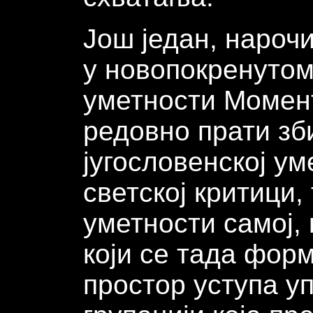
Још један, нарочи
у новопокренутом
уметности Моменту
редовно прати зб
југословенској ум
светској критици,
уметности самој,
који се тада фор
простор уступа уп