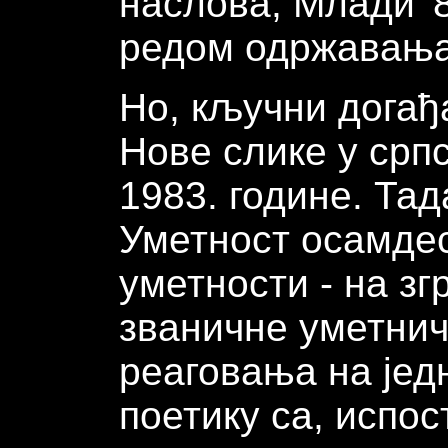
наслова, Млади '
редом одржавања 
Но, кључни догађ
Нове слике у српс
1983. године. Та
Уметност осамдес
уметности - на з
званичне уметничк
реаговања на јед
поетику са, испос