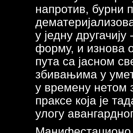
напротив, бурни 
дематеријализов
у једну другачију
форму, и изнова 
пута са јасном с
збивањима у умет
у времену нетом 
праксе која је та
улогу авангардног
Манифестационо 