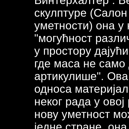
Винтерхалтер . В
скулптуре (Салон
уметности) она у
"могућност разли
у простору дајућ
где маса не само 
артикулише". Ова
односа материјал
неког рада у овој
нову уметност мож
једне стране, она