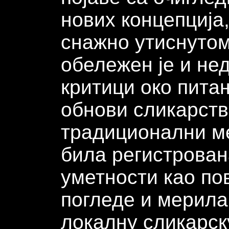
нових концепција
снажно утиснутом
обележен је и н
критици око питањ
обнови сликарства
традиционални мед
била регистрован
уметности као по
погледе и мерила
локалну сликарску