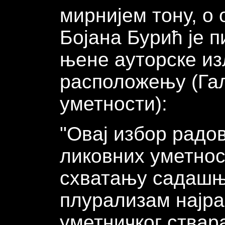
мирнијем тону, о 
Бојана Бурић је п
њене ауторске и
расположењу (Гал
уметности):
"Овај избор радо
ликовних уметнос
схватању садашње
плурализам најра
уметничког ствар