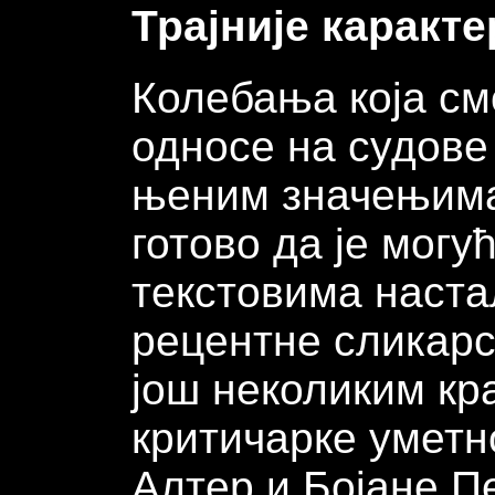
Трајније каракт
Колебања која см
односе на судове 
њеним значењима
готово да је могу
текстовима наста
рецентне сликарс
још неколиким кр
критичарке уметн
Алтер и Бојане Пе