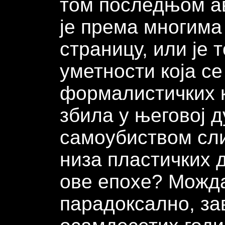
том последњом ав
је према многима
страницу, или је 
уметности која с
формалистичких 
збила у његовој д
самоубиством сли
низа пластичких 
ове епохе? Можда
парадоксално, за