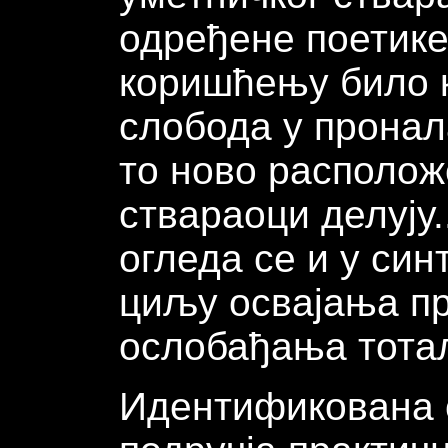
одређене поетике
коришћењу било к
слобода у пронал
то ново располож
ствараоци делују.
огледа се и у син
циљу освајања пр
ослобађања тотал
Идентификована с