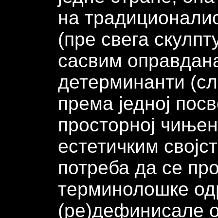
на традиционалис
(пре свега скулпту
сасвим оправдан
детерминанти (сл
према једној пос
просторној чиње
естетичким својст
потреба да се пр
терминолошке од
(ре)дефинисале о