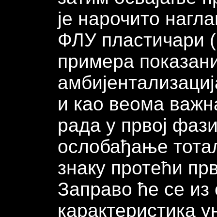
је нарочито нагл
ФЛУ пластичари (Г
примера показан
амбијентализација
и као веома важн
рада у првој фази
ослобађање тотал
знаку протећи пр
Заправо ће се из
карактеристика у