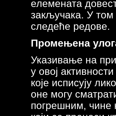
елемената довест
закључака. У том
следеће редове.
Промењена улог
Указивање на при
у овој активност
које исписују лик
оне могу сматрат
погрешним, чине 