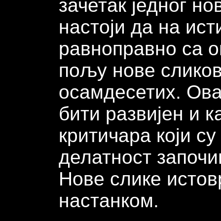
зачетак једног нов
настоји да на ист
равноправно са о
пољу нове сликов
осамдесетих. Овај
бити развијен и 
критичара који с
делатност започ
Нове слике исто
настанком.