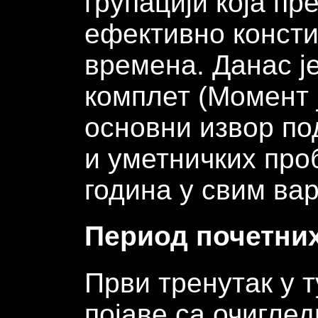
групацији која пр
ефективно консти
времена. Данас ј
комплет (Момент ј
основни извор под
и уметничких про
година у свим вар
Период почетни
Први тренутак у 
појаве са очигле