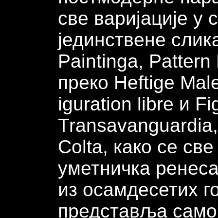
све варијације у
јединствене слик
Paintinga, Pattern
преко Heftige Mal
iguration libre и F
Transavanguardia,
Colta, како се св
уметничка ренеса
из осамдесетих г
представља само