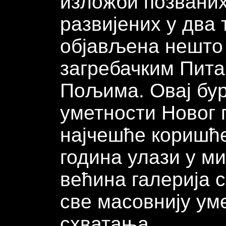
изложби позваних
развијених у два 
објављена нешто 
загребачким Пит
Пољима. Овај бур
уметности Новог п
најчешће коришћ
година улази у ми
већина галерија 
све масовнију ум
схватања.