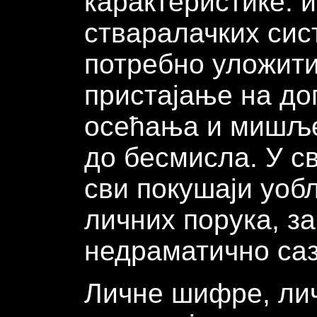
карактеристике: 
стваралачких сис
потребно уложити
пристајање на д
осећања и мишље
до бесмисла. У св
сви покушаји уо
личних порука, з
недраматично са
Личне шифре, лич