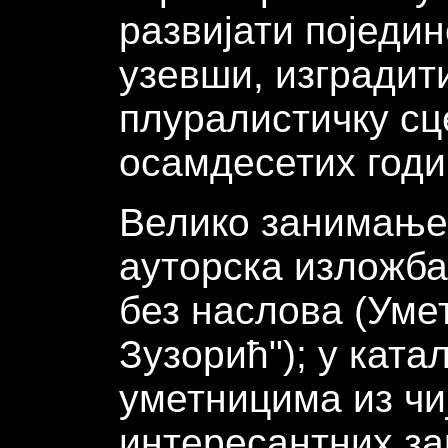
развијати поједин
узевши, изградит
плуралистичку сц
осамдесетих годи
Велико занимање 
ауторска изложба
без наслова (Уме
Зузорић"); у ката
уметницима из чи
интересантних за