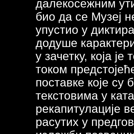
далекосежним ути
био да се Музеј 
упустио у диктир
додуше карактери
у зачетку, која ј
током предстојећ
поставке које су 
текстовима у кат
рекапитулације в
расутих у предго