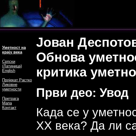
Јован Деспото
Уметност на
крају века
Обнова уметнос
Српски
(Латиница)
критика уметн
English
Пројекат Растко
Ликовне
Први део: Увод
уметности
Претрага
Мапа
Контакт
Када се у уметно
XX века? Да ли с