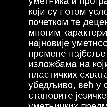
уметника и прогр
који су потом усл
почетком те децен
многим карактери
најновије уметнос
промене најбоље 
изложбама на кој
пластичких схват
убедљиво, већ у 
становите језичк
уметничких предм