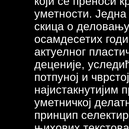
који се преноси к
уметности. Једна
скица о деловању
осамдесетих годи
актуелног пластич
деценије, уследић
потпуној и чврсто
најистакнутијим 
уметничкој делатн
принцип селектир
њихових текстова