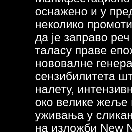
оснажено и у пре
неколико промоти
да је заправо реч
таласу праве епо
нововалне генер
сензибилитета шт
налету, интензив
око велике жеље 
уживања у сликањ
на изложби New N