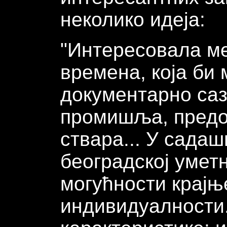
неколико идеја:
"Интересовала ме
времена, која би
документарно саз
промишља, предо
ствара... У садаш
београдској умет
могућности крај
индивидуалности.