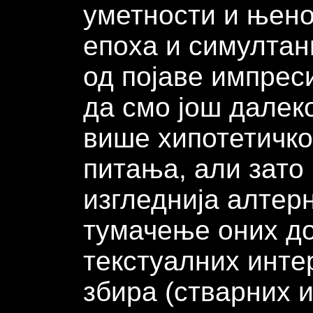
уметности и њеној
епоха и симултан
од појаве импре
да смо још далек
више хипотетичког
питања, али зато 
изгледнија алтер
тумачење оних до
текстуалних интер
збира (стварних 