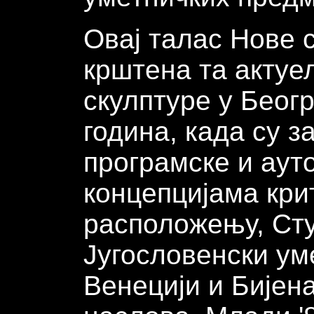
Овај талас Нове с
крштена та актуе
скулптуре у Беог
година, када су 
програмске и аут
концепцијама кри
расположењу, Ст
Југословенски ум
Венецији и Бијен