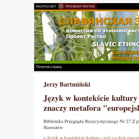
RASTKO.NET
ПРОЈЕКАТ РАСТКО
Почетна страна
Jerzy Bartmiński
Język w kontekście kultury 
znaczy metafora "europejs
Biblioteka Przeglądu Rusycystycznego Nr 27 Z 
Slawistów
»
Język w kontekście kultury czyli co dziś znacz