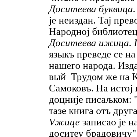
Доситеева буквица.
је неиздан. Тај прев
Народној библиотец
Доситеева ижица. 
языкъ преведе се на
нашего народа. Изда
вый Трудом же на К
Самоковъ. На истој 
доцније писаљком: 
тазе книга отъ друг
V
жице
записао је н
доситеу брадовичу".