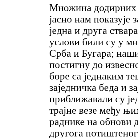
Множина додирних т
јасно нам показује 
једна и друга ствар
услови били су у м
Срба и Бугара; наш
постигну до извесно
боре са једнаким те
заједничка беда и з
приближавали су јед
трајне везе међу њи
раднике на обнови д
другога потиштеног