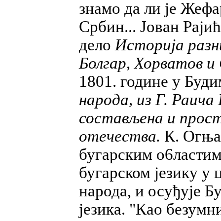
знамо да ли је Жеф
Србин... Јован Рајић
дело
Историја разни
Болгар, Хорватов и 
1801. године у Буд
народа, из Г. Раича
состављена и прост
отечества.
К. Огња
бугарским о6ластим
бугарском језику у
народа, и осуђује Б
језика. "Као безумн