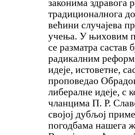
законима здравога р
традиционалнога до
већини случајева п
учења. У њиховим п
се разматра састав 
радикалним реформа
идеје, истоветне, с
проповедао Обрадов
либералне идеје, с 
чланцима П. Р. Слав
својој дубљој прим
погодбама нашега ж