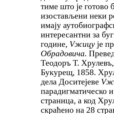
тиме што је готово 
изостављени неки р
имају аутобиографск
интересантни за буг
године,
Vжицу
је пр
Обрадовича.
Превед
Теодоръ Т. Хрулевъ
Букурещ, 1858. Хрул
дела Доситејеве
V
ж
парадигматическо и 
страница, а код Хру
скраћено на 28 стра