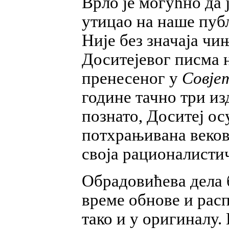
Врло је могућно да 
утицао на наше пуб
Није без значаја чи
Доситејевог писма 
пренесеног у
Совјет
године тачно три из
познато, Доситеј осу
потхрањивана векови
своја рационалисти
Обрадовићева дела б
време обнове и расп
тако и у оригиналу.