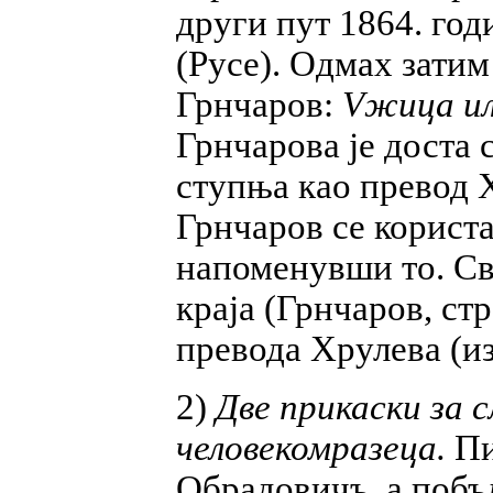
други пут 1864. год
(Русе). Одмах зати
Грнчаров:
Vжица ил
Грнчарова је доста 
ступња као превод 
Грнчаров се корист
напоменувши то. Св
краја (Грнчаров, стр
превода Хрулева (из
2)
Две прикаски за 
человекомразеца.
Пи
Обрадовичъ, а побъ