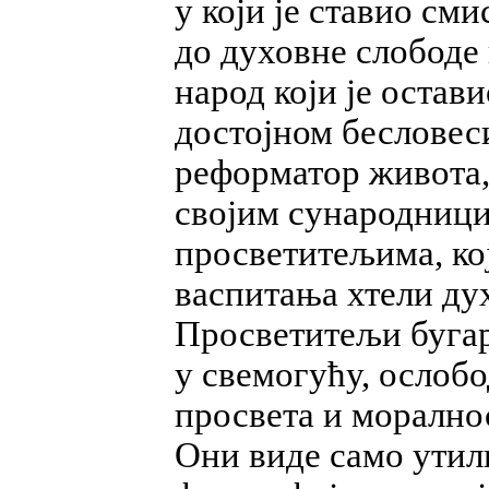
у који је ставио сми
до духовне слободе
народ који је остав
достојном бесловес
реформатор живота,
својим сународници
просветитељима, ко
васпитања хтели дух
Просветитељи бугар
у свемогућу, ослобо
просвета и моралнос
Они виде само утил