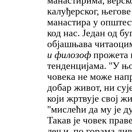
манастирима, верск
калуђерског, његов
манастира у општест
код нас. Један од 
објашњава читаоцим
и филозоф
прожета 
тенденцијама. "У њо
човека не може нап
добар живот, ни суј
који жртвује свој ж
"мислећи да му је д
Такав је човек прав
лењи, по горама див