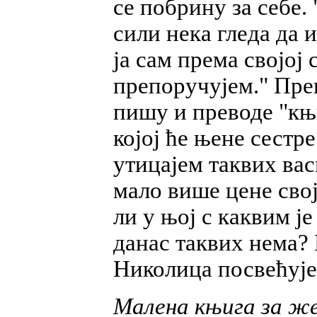
се побрину за себе.
сили нека гледа да 
ја сам према својој
препоручујем." Прев
пишу и преводе "књ
којој ће њене сестр
утицајем таквих вас
мало више цене свој
ли у њој с каквим је
данас таквих нема? 
Николица посвећује
Малена књига за ж