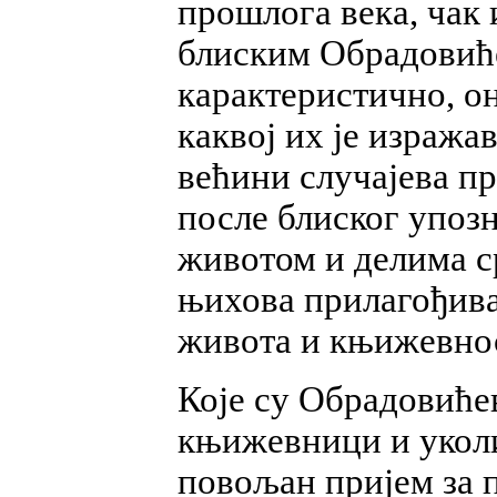
прошлога века, чак 
блиским Обрадовиће
карактеристично, он
каквој их је изражав
већини случајева пр
после блиског упоз
животом и делима с
њихова прилагођива
живота и књижевно
Које су Обрадовиће
књижевници и уколик
повољан пријем за 