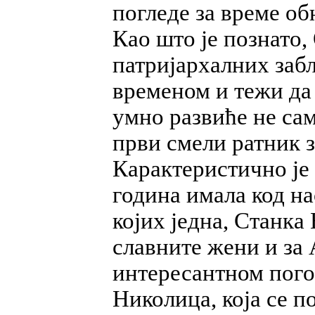
погледе за време о
Као што је познато,
патријархалних забл
временом и тежи да 
умно развиће не сам
први смели ратник 
Карактеристично је 
година имала код на
којих једна, Станка
славните жени и за 
интересантном пого
Николица, која се 