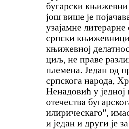
бугарски књижевни ј
још више је појача
узајамне литерарне 
српски књижевници и
књижевној делатнос
циљ, не праве разли
племена. Један од 
српскога народа, Х
Ненадовић у једној
отечества бугарско
илирическаго", имао
и један и други је з