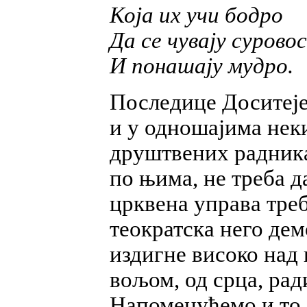
Која их учи бодро
Да се чувају суров
И понашају мудро.
Последице Доситеје
и у одношајима нек
друштвених радника
по њима, не треба 
црквена управа треб
теократска него дем
издигне високо над 
вољом, од срца, рад
Напоменућемо и то 