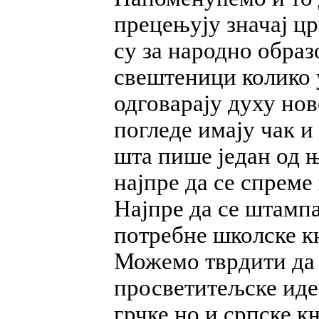
прецењују значај цр
су за народно обра
свештеници колико 
одговарају духу нов
погледе имају чак и
шта пише један од њ
најпре да се спреме
Најпре да се штампа
потребне школске књ
Можемо тврдити да 
просветитељске иде
грчке но и српске 