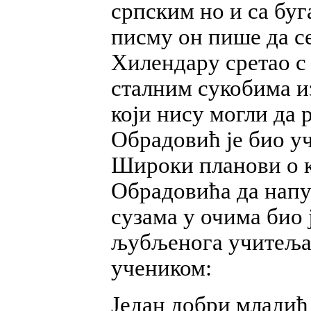
српским но и са бу
писму он пише да с
Хилендару сретао с 
сталним сукобима и
који нису могли да 
Обрадовић је био у
Широки планови о 
Обрадовића да напу
сузама у очима био 
љубљенога учитеља.
учеником:
Један добри младић 