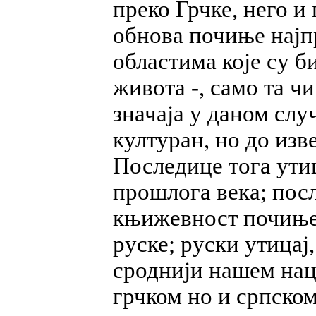
преко Грчке, него и
обнова почиње најп
областима које су б
живота -, само та ч
значаја у даном слу
културан, но до изв
Последице тога утиц
прошлога века; посл
књижевност почиње 
руске; руски утицај
сроднији нашем нац
грчком но и српском