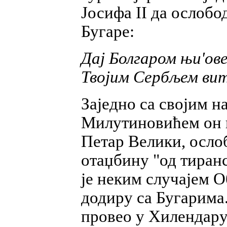
Јосифа II да ослобо
Бугаре:
Дај Болгаром њи'ов
Твојим Сербљем вит
Заједно са својим 
Милутиновићем он в
Петар Велики, ослоб
отаџбину "од тиранс
је неким случајем 
додиру са Бугарима.
провео у Хилендару,