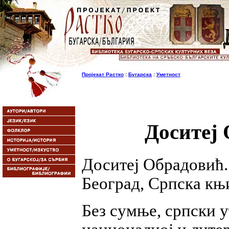
Пројекат Растко
:
Бугарска
:
Уметност
Доситеј 
Доситеј Обрадовић.
Београд, Српска књи
Без сумње, српски у