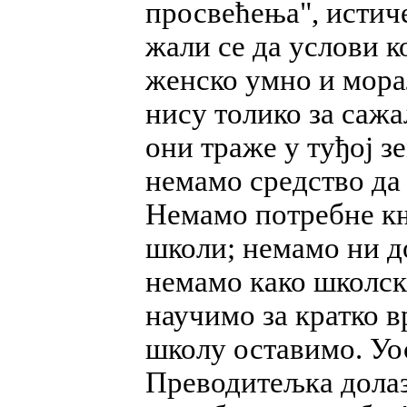
просвећења", истич
жали се да услови к
женско умно и мора
нису толико за сажа
они траже у туђој з
немамо средство да
Немамо потребне књ
школи; немамо ни д
немамо како школске
научимо за кратко в
школу оставимо. Уо
Преводитељка долаз