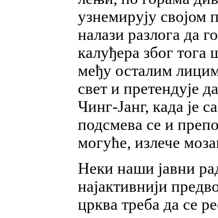
узнемирују својом 
налази разлога да 
калуђера због тога 
међу осталим лицима
свет и претендује д
Чинг-Јанг, када је 
подсмева се и препо
могуће, излече моза
Неки наши јавни ра
најактивнији предво
црква треба да се 