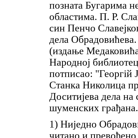
позната Бугарима н
областима. П. Р. Сл
син Пенчо Славејков
дела Обрадовићева.
(издање Медаковића,
Народној библиотеци
потписао: "Георгій Ј
Станка Николица пр
Доситијева дела на 
шуменских грађана.
1) Ниједно Обрадов
читано и превођено