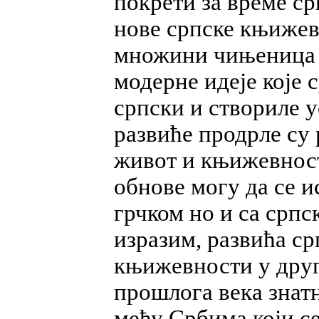
покрети за време ср
нове српске књижевн
множини чињеница 
модерне идеје које
српски и створиле 
развиће продрле су 
живот и књижевнос
обнове могу да се и
грчком но и са српс
изразим, развића ср
књижевности у друг
прошлога века знатн
међу Србима који с