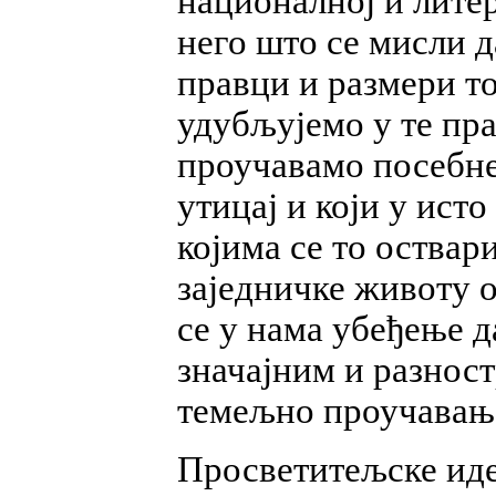
националној и лите
него што се мисли 
правци и размери то
удубљујемо у те пра
проучавамо посебне
утицај и који у ист
којима се то оствар
заједничке животу о
се у нама убеђење д
значајним и разност
темељно проучавањ
Просветитељске идеј