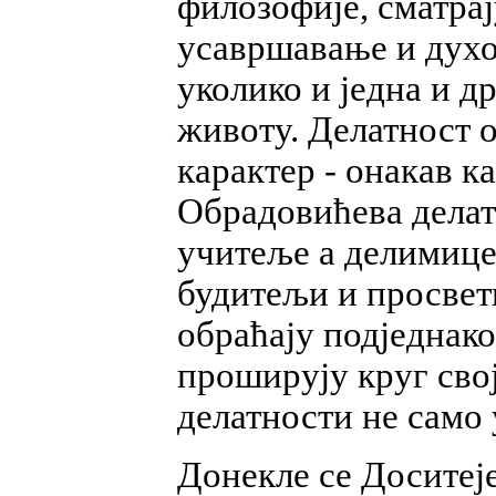
филозофије, сматрај
усавршавање и духо
уколико и једна и д
животу. Делатност 
карактер - онакав ка
Обрадовићева делатн
учитеље а делимице 
будитељи и просвет
обраћају подједнако
проширују круг сво
делатности не само 
Донекле се Доситеје