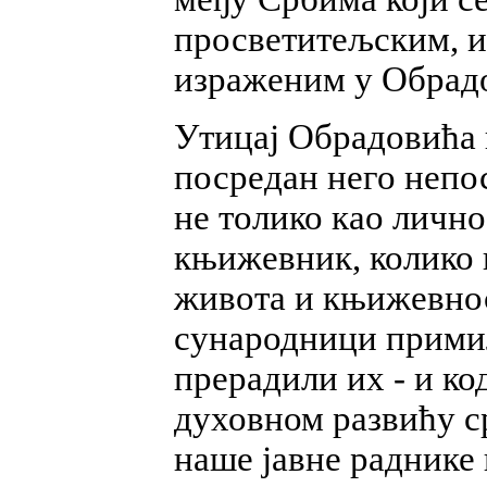
просветитељским, и
израженим у Обрад
Утицај Обрадовића 
посредан него непос
не толико као лично
књижевник, колико 
живота и књижевно
сународници примил
прерадили их - и ко
духовном развићу с
наше јавне раднике