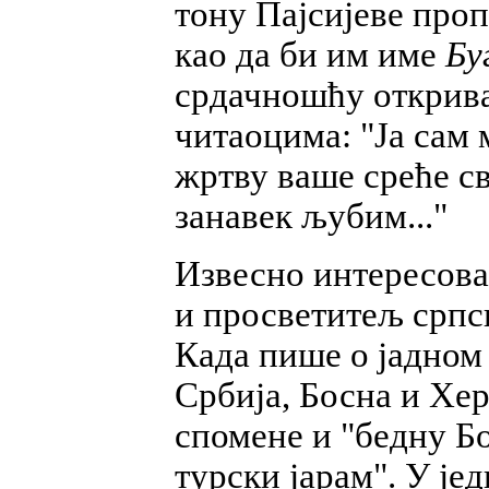
тону Пајсијеве проп
као да би им име
Бу
срдачношћу открива
читаоцима: "Ја сам 
жртву ваше среће св
занавек љубим..."
Извесно интересовањ
и просветитељ српс
Када пише о јадном
Србија, Босна и Хер
спомене и "бедну Бо
турски јарам". У је