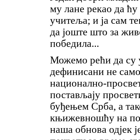
му лане рекао да ћу
учитеља; и ја сам 
да јоште што за жив
победила...
Можемо рећи да су у
дефинисани не само
национално-просве
постављају просвет
буђењем Срба, а так
књижевношћу на по
наша обнова одјек ј