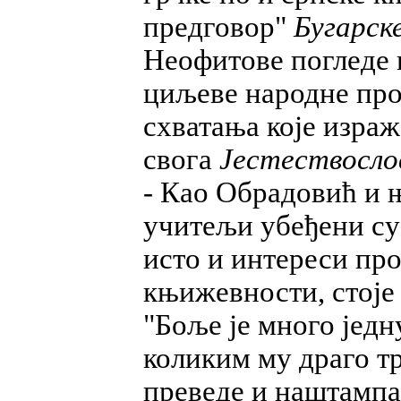
предговор"
Бугарск
Неофитове погледе 
циљеве народне прос
схватања које изра
свога
Јестествослов
- Као Обрадовић и 
учитељи убеђени су
исто и интереси пр
књижевности, стоје
"Боље је много једн
коликим му драго тр
преведе и наштампа 