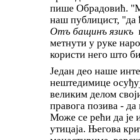
пише Обрадовић. "М
наш публицист, "да
Отъ бащинъ язикъ
и
метнути у руке наро
користи него што би
Један део наше инте
нештедимице осуђује
великим делом свој
правога позива - да
Може се рећи да је
утицаја. Његова кри