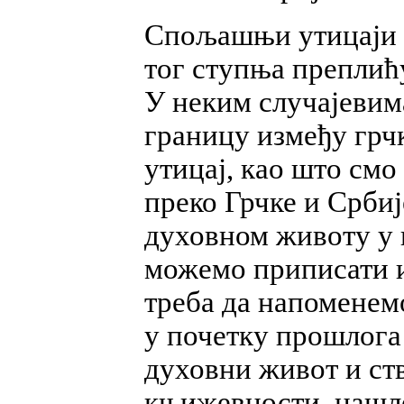
Спољашњи утицаји к
тог ступња преплићу
У неким случајевима
границу између грчк
утицај, као што смо
преко Грчке и Срби
духовном животу у 
можемо приписати и
треба да напоменемо
у почетку прошлога
духовни живот и ств
књижевности, нашле