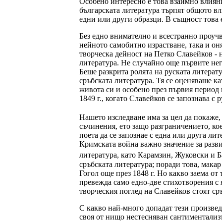
Особено интересно е това взаимно влияние
българската литература търпят общото вл
едни или други образци. В същност това 
Без едно внимателно и всестранно проучв
нейното самобитно израстване, така и он
творческа дейност на Петко Славейков - 
литература. Не случайно още първите не
Беше разкрита ролята на руската литерат
сръбската литература. Тя се оценяваше ка
живота си и особено през първия период 
1849 г., когато Славейков се запознава с
Нашето изследване има за цел да покаже, 
съчинения, ето защо разграничението, ко
поета да се запознае с една или друга ли
Кримската война важно значение за разви
литература, като Карамзин, Жуковски и 
сръбската литература; поради това, макар
Гогол още през 1848 г. Но какво заема от
превежда само едно-две стихотворения с 
творческия поглед на Славейков стоят ср
С какво най-много допадат тези произвед
своя от нищо нестесняван сантиментализъ