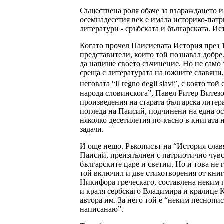
Съществена роля обаче за възраждането и
осемнадесетия век е имала историко-патр
литератури - сръбската и българската. И
Когато прочел Паисиевата История през 1
представители, които той познавал добре
да напише своето съчинение. Но не само 
среща с литературата на южните славяни,
неговата “Il regno degli slavi”, с която то
народа словинскога”, Павел Ритер Витез
произведения на старата българска литер
погледа на Паисий, подчинени на една о
няколко десетилетия по-късно в книгата 
задачи.
И още нещо. Ръкописът на “История славя
Паисий, преизпълнен с патриотично чувс
българските царе и светии. Но и това не
той включил и две стихотворения от книг
Никифора греческаго, составлена неким 
и краля сербскаго Владимира и кралице К
автора им. За него той е “неким песнопис
написанаю”.