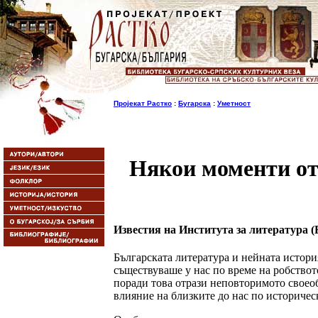
Пројекат Растко
:
Бугарска
:
Уметност
Някои моменти от 
Известия на Института за литература (БА
Българската литература и нейната истори
съществуваше у нас по време на робството
поради това отрази неповторимото своео
влияние на близките до нас по историческ