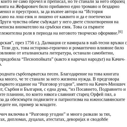
оито не само прочел и преписал, но те станали за него образец
фията на Жефарович било прибавено едно тромаво и бездарно
енил и преустроил, за да възпее автора на “История
исано на лош език и лишено от каквито и да е поетически
Други чувства обаче събуждат у него двете стихотворения на
реписва внимателно на сръбски език. Това са първите
[6]
бележителна роля в периода на неговото творческо оформяне.
кая”, през 1756 г.), Далмация се намирала в най-тесни връзки с
. Този дух, това историко-героично и романтично влияние било
овлияни от италианската литература, останали самобитни,
придобила “Песнопойката” (както я наричал народът) на Качич-
.
одната сърбохърватска песен. Благодарение на това книгата
а много, че те станали за него жизнена нужда. В предговора
от първото издание на “Разговор угодни”, името на Качич-Миошич
ат, Сърбия и България, с една дума, “из Посавието, Подравието и
те планини, по които някога славният старец Орфей пял, а
и, за да обезсмърти подвизите и патриотизма на южнославянските
дедите ни, пример за младите.
чич включва в “Разговор угодни” и много разкази за тях,
тах, дипломах, дуцалах, атестатах, деворијах и сводоћбе