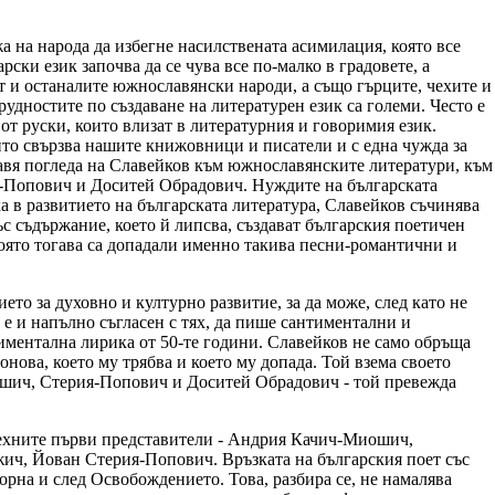
 на народа да избегне насилствената асимилация, която все
ски език започва да се чува все по-малко в градовете, а
ат и останалите южнославянски народи, а също гърците, чехите и
удностите по създаване на литературен език са големи. Често е
 от руски, които влизат в литературния и говоримия език.
то свързва нашите книжовници и писатели и с една чужда за
равя погледа на Славейков към южнославянските литератури, към
-Попович и Доситей Обрадович. Нуждите на българската
а в развитието на българската литература, Славейков съчинява
ъс съдържание, което й липсва, създават българския поетичен
 която тогава са допадали именно такива песни-романтични и
ието за духовно и културно развитие, за да може, след като не
 е и напълно съгласен с тях, да пише сантиментални и
иментална лирика от 50-те години. Славейков не само обръща
онова, което му трябва и което му допада. Той взема своето
иошич, Стерия-Попович и Доситей Обрадович - той превежда
 техните първи представители - Андрия Качич-Миошич,
, Йован Стерия-Попович. Връзката на българския поет със
орна и след Освобождението. Това, разбира се, не намалява