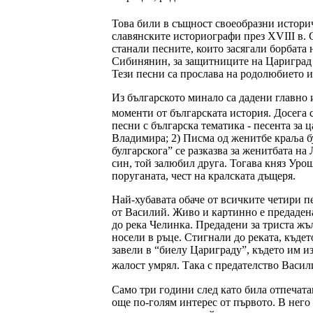
Това били в същност своеобразни историч
славянските историографи през XVIII в. 
станали песните, които засягали борбата
Сибинянин, за защитниците на Цариград 
Тези песни са прослава на родолюбието и
Из българското минало са дадени главно 
моменти от българската история. Досега 
песни с българска тематика - песента за 
Владимира; 2) Писма од женитбе краља бу
булгарскога” се разказва за женитбата на
син, той залюбил друга. Тогава княз Уро
поруганата, чест на кралската дъщеря.
Най-хубавата обаче от всичките четири п
от Василий. Живо и картинно е предадена
до река Челинка. Предадени за триста жъ
носели в ръце. Стигнали до реката, къдет
завели в “биелу Цариграду”, където им и
жалост умрял. Така с предателство Васил
Само три години след като била отпечата
още по-голям интерес от първото. В него 