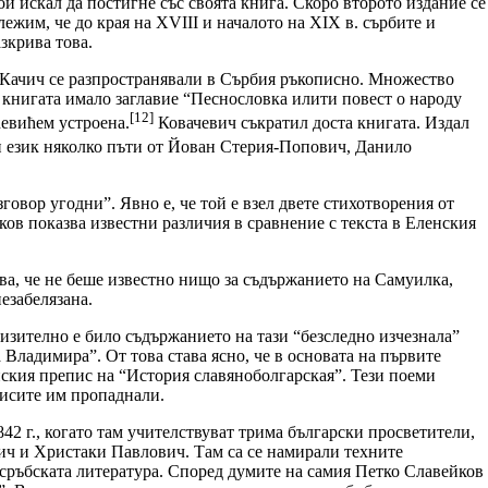
той искал да постигне със своята книга. Скоро второто издание се
ежим, че до края на XVIII и началото на XIX в. сърбите и
зкрива това.
на Качич се разпространявали в Сърбия ръкописно. Множество
 книгата имало заглавие “Песнословка илити повест о народу
[12]
ћевићем устроена.
Ковачевич съкратил доста книгата. Издал
и език няколко пъти от Йован Стерия-Попович, Данило
говор угодни”. Явно е, че той е взел двете стихотворения от
ков показва известни различия в сравнение с текста в Еленския
ва, че не беше известно нищо за съдържанието на Самуилка,
езабелязана.
изително е било съдържанието на тази “безследно изчезнала”
Владимира”. От това става ясно, че в основата на първите
ския препис на “История славяноболгарская”. Тези поеми
писите им пропаднали.
2 г., когато там учителствуват трима български просветители,
ич и Христаки Павлович. Там са се намирали техните
 сръбската литература. Според думите на самия Петко Славейков