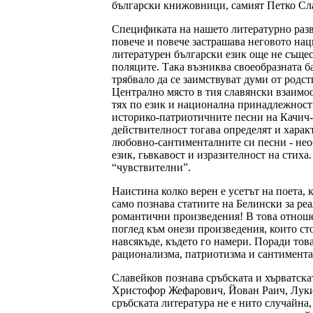
български книжовници, самият Петко Сл
Спецификата на нашето литературно разви
повече и повече застрашава неговото наци
литературен български език още не същес
поляците. Така възниква своеобразната б
трябвало да се заимствуват думи от родст
Централно място в тия славянски взаимо
тях по език и национална принадлежност
историко-патриотичните песни на Качич
действителност тогава определят и харак
любовно-сантименталните си песни - необ
език, гьвкавост и изразителност на стиха
“чувствителни”.
Наистина колко верен е усетът на поета, к
само познава статиите на Белински за ре
романтични произведения! В това отноше
поглед към онези произведения, които сто
навсякъде, където го намери. Поради то
рационализма, патриотизма и сантимента
Славейков познава сръбската и хърватск
Христофор Жефарович, Йован Раич, Луки
сръбската литература не е нито случайна