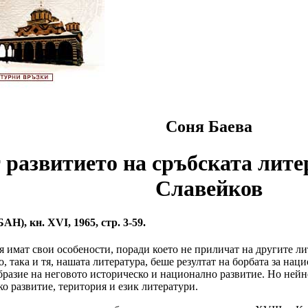
Соня Баева
развитието на сръбската лите
Славейков
Н), кн. XVI, 1965, стр. 3-59.
я имат свои особености, поради което не приличат на другите ли
, така и тя, нашата литература, беше резултат на борбата за наци
бразие на неговото историческо и национално развитие. Но ней
о развитие, територия и език литератури.