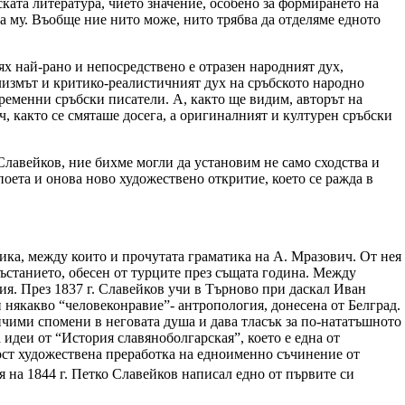
ската литература, чието значение, особено за формирането на
а му. Въобще ние нито може, нито трябва да отделяме едното
ях най-рано и непосредствено е отразен народният дух,
лизмът и критико-реалистичният дух на сръбското народно
ременни сръбски писатели. А, както ще видим, авторът на
, както се смяташе досега, а оригиналният и културен сръбски
Славейков, ние бихме могли да установим не само сходства и
поета и онова ново художествено откритие, което се ражда в
ника, между които и прочутата граматика на А. Мразович. От нея
въстанието, обесен от турците през същата година. Между
ия. През 1837 г. Славейков учи в Търново при даскал Иван
 някакво “человеконравие”- антропология, донесена от Белград.
ичими спомени в неговата душа и дава тласък за по-нататъшното
идеи от “История славяноболгарская”, което е една от
ност художествена преработка на едноименно съчинение от
 на 1844 г. Петко Славейков написал едно от първите си