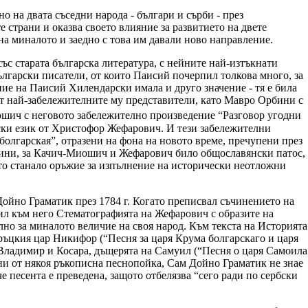
 на двата съседни народа - българи и сърби - през
 страни и оказва своето влияние за развитието на двете
на миналото и заедно с това им давали ново направление.
ъс старата българска литература, с нейните най-изтъкнати
ългарски писатели, от които Паисий почерпил толкова много, за
ие на Паисий Хилендарски имала и друго значение - тя е била
от най-забележителните му представители, като Мавро Орбини с
ич с неговото забележително произведение “Разговор угодни
ски език от Христофор Жефарович. И тези забележителни
болгарская”, отразени на фона на новото време, пречупени през
рбини, за Качич-Миошич и Жефарович било общославянски патос,
 то станало оръжие за изпълнение на исторически неотложни
Дойно Граматик през 1784 г. Когато преписвал съчинението на
л към него Стематографията на Жефарович с образите на
лно за миналото величие на своя народ. Към текста на Историята
ръцкия цар Никифор (“Песня за царя Крума болгарскаго и царя
 Владимир и Косара, дъщерята на Самуил (“Песня о царя Самоила
ни от някоя ръкописна песнопойка, Сам Дойно Граматик не знае
че песента е преведена, защото отбелязва “сего ради по сербски