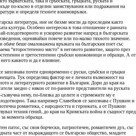
о хърватската, така и сръбската, гръцката, руската и
, къде по-късно в отделни заимствувания или подражания на
ератури и определя техните взаимовръзки.
лгарска литература, ние не бихме могли да проследим както
ката култура. Особено интересна в това отношение е ранната
най-плодотворното и ускорено развитие напред в българската
зведения, оценявайки повече или по-малко тяхното значение.
н обаче беше омаловажена връзката на българския поет със
заема “второстепенно място” в неговото развитие, защото през
оростепенни и третостепенни сръбски книжовници и образци. А от
 него каквото и да е влияние.
е запознава почти едновременно с руски, сръбски и гръцки
 нещата. Тук определящ фактор не е личната възможност на
рното и литературното развитие в България. Дори до края на
атели заедно с някои от по-ранните представители на руската
съзвучна нему, по-близка до целите и стремежите му е
о-плодотворно. Така например Славейков се запознава с Пушкин и
риотична романтика, с народността и героиката, а от Пушкин
твувал техния гений, до края на Кримската война в същност пред
 за момента образци.
ен патос, със своя борчески, патриотичен, романтичен дух, със
удната част от възраждащото се българско общество, младите