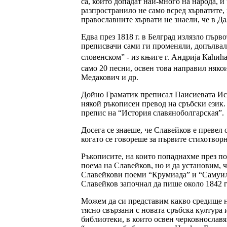
са, които допадат най-много на народа, и
разпространило не само всред хърватите, 
православните хървати не знаели, че в Д
Едва през 1818 г. в Белград излязло пър
преписвачи сами ги променяли, допълвал
словенском” - из књиге г. Андрија Каћића
само 20 песни, освен това направил няко
Медакович и др.
Дойно Граматик преписал Паисиевата Истор
някой ръкописен превод на сръбски език.
препис на “История славяноболгарская”.
Досега се знаеше, че Славейков е превел
когато се говореше за първите стихотвор
Ръкописите, на които попаднахме през по
поема на Славейков, но и да установим, 
Славейкови поеми “Крумиада” и “Самуилк
Славейков започнал да пише около 1842 г
Можем да си представим какво средище на
тясно свързани с новата сръбска култур
библиотеки, в които освен черковнославя