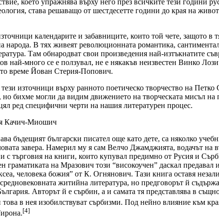
ствие, което упражнява върху него през всичките тези години ру
ология, става решаващо от шестдесетте години до края на живот
зточници календарите и забавниците, които той чете, защото в т
на народа. В тях живеят революционната романтика, сантимента
ература. Там обнародват свои произведения най-изтъкнатите съв
в най-много се е ползувал, не е някакъв неизвестен Винко Лозич
оето време Йован Стерия-Попович.
тези източници върху ранното поетическо творчество на Петко 
), но бихме могли да видим движението на творческата мисъл на 
с цял ред специфични черти на нашия литературен процес.
ия Качич-Миошич
нава бъдещият български писател още като дете, са няколко учеб
лчовата завера. Намерил му я сам Велчо Джамджията, водачът на 
 с търговия на книги, които купувал предимно от Русия и Сърб
 граматиката на Мразович този “високоучен” даскал предавал и
ксеа, человека божия” от К. Огнянович. Тази книга оставя незал
средновековната житийна литература, но предговорът й съдържа 
ългария. Авторът й е сърбин, а и самата тя представлява в същ
това в нея изобилствуват сърбизми. Под нейно влияние към края
[4]
Тирона.