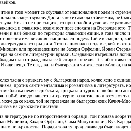
авейков.
тие в този момент се обуславя от националния подем и стремежа
онално съществуване. Достатъчно е само да отбележим, че българ
твува. Но ако не при същите, то при подобни условия се развив
алканска и славянска взаимност през епохата на Възраждането. Тр
вени и най-близки по територия славянски езици, в това число и
отношения има високият национален подем. Той е в същност, кой
 литература като гръцката. Този национален подем е, който отп
-Миошич или произведенията на Захари Орфелин, Йован Стерия
тера на самите литературни връзки. Следвайки вътрешната логик
ходим етап от раждащата се българска поезия. Те я обогатяват с
. И още нещо. Те създават и българската читателска публика, на
олко тясна е връзката му с българския народ, колко ясно е съзнан
ализма, против сантиментализма и романтизма в литературата, но
ние близка нему е сръбската, гръцката и турската любовно-сант
ят най-близо до нашето литературно развитие, но и взема от тях 
ва може да се каже, той не превежда на български език Качич-М
лизма на сръбските писатели.
ата литература не по второстепенни образци; той познава добре
ан Мушицки, Захари Орфелин, Сима Милутинович, Вук Караджич
, нито повърхностна. Поради това тя продължава да бъде плодотв