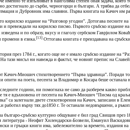
 че именно те изпълняват в найголяма степен оная задача, която 
но достигнало до сърби, черногорци и българи. А трябва да отбел
алмация и Дубровник има славяни. Първа книгата на Качич им ра
вото кирилско издание на “Разговор угодни”. Дотогава песните 
и и превеждали на кирилско писмо. Първото сръбско издание на
 изведена и по образу, вкусу и глаголу сербском Гаврјилом Кова
[13]
и промени в езика.
Оттогава книгата е преиздавана на сръбск
ия през 1784 г., когато още не е имало сръбско издание на “Раз
 На тази мисъл ни навежда и фактът, че новият препис на Славей
 от Качич-Миошич стихотворението “Първа здравица”. Поради то
ни опити на поета, песента за Владимир и Косара беше останала н
следните години, ни помогнаха не само да разберем какво прибл
че тя е вдъхновена от песента на Качич-Миошич “Писма од краља 
а” са залегнали двете стихотворения на Качич, записани в Елен
.и работил върху тях до1850 г. Те останали недовършени, а ръко
 българо-сръбско културно общуване е бил град Свищов през 184
а и литература - Неофит Хилендарски-Бозвели, Емануил Васкидов
нски и гръцки книги има, забележително за времето, издания на