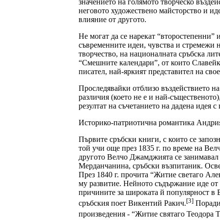
значението на голямото творческо въздей
неговото художествено майсторство и иде
влияние от другото.
Не могат да се нарекат “второстепенни” и
съвременните идеи, чувства и стремежи 
творчество, на националната сръбска лит
“Смешните календари”, от които Славейко
писател, най-яркият представител на св
Проследявайки отблизо въздействието на 
различия (което не е и най-същественото
резултат на съчетанието на дадена идея 
Историко-патриотична романтика Андр
Първите сръбски книги, с които се запоз
той учи още през 1835 г. по време на Ве
другото Велчо Джамджията се занимавал и
Мерданчанина, сръбски възпитаник. Освен
През 1840 г. прочита “Житие светаго Але
му развитие. Нейното съдържание иде от 
причините за широката й популярност в Б
[3]
сръбския поет Викентий Ракич.
Поради 
произведения - “Житие святаго Теодора 