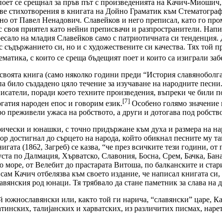
оет се срещнал за пръв път с произведенията на Качич-Миошич, к
 две стихотворения в книгата на Дойно Граматик към Стематогра
о от Павел Ненадович. Славейков и него преписал, като го пром
със своя приятел като нейни преписвачи и разпространители. Нап
ресало на младия Славейков само с патриотичната си тенденция. 
 съдържанието си, но и с художествените си качества. Тях той п
ематика, с които се среща бъдещият поет и които са изиграли за
оята книга (само няколко години преди “История славяноболгарс
а било създадено цяло течение за изучаване на народните песни
исатели, поради което техните произведения, въпреки че били п
[7]
огатия народен епос и говорим език.
Особено голямо значение 
 преживели ужаса на робството, а други и дотогава под робство
ически и юнашки, с точно придържане към духа и размера на нар
р достигнал до сърцето на народа, който обикнал песните му так
игата (1862, Загреб) се казва, “че през всичките тези години, 
а уста по Далмация, Хърватско, Славония, Босна, Срем, Бачка, Бан
 море, от Велебит до прастарата Витоша, по балканските и стари
А сам Качич отбелязва към своето издание, че написал книгата с
лавянския род юнаци. Тя трябвало да стане паметник за слава на 
й южнославянски или, както той ги нарича, “славянски” царе, Ка
 латинских, талијанских и харватских, из различитих писмах, наре