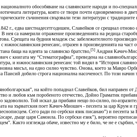
 националното обособяване на славянските народи и по-специално
иотичната литература, която се твори почти едновременно в двете
сторическите съчинения свързвали тези литератури с традициите 
842 г., едва шестнадесетгодишен, Славейков се срещнал отново с
. В нея са намерили отражение произведенията на редица староб
това. Срещата на будния младеж със забележителното произведен
 с южнославянския ренесанс, отразен в произведенията на част 
[5]
й стана баща на идеята за славянско братство,
Андрия Качич-Миош
ович с книгата му “Стематографиа”, преведена на славянобългар
атура, и южнославянския ренесанс той видял в “История славяно
сновна мисъл, на едно силно чувство. Онова, което за Мавро О
на Паисий добило строга национална насоченост. По този начин
ноболгарская”, на който попаднал Славейков, бил направен от 
тво и любов към поробеното отечество, Дойно Граматик прибави
 го задоволило. Той искал да прибави нещо по-силно, по-изразите
ата на хърватския поет Качич-Миошич - песента за цар Крум и г
песнописцем. Сего ради по сербски язик писанаю”) и песента за
осаре, дъще царя Самоила. По сербски език”), вероятно преписа
цем”. Както изглежда обаче, известно му е било, че не е сърбин, 