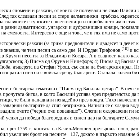
ески спомени и разкази, от които се ползували не само Паисий и
След тях следвали песни за стари далматински, сръбски, хърват
 на славяните с турските нашественици и поробването им от тях
и разни далматински, унгарски и дубровнишки юнаци, показали 
 на смелостта. Интересно е още и това, че в тях има не само про
исторически разкази (за трима предводители и двадесет и девет
[1
0]
се знаеше, че тези песни са само две. И Юрдан Трифонов,
и вс
цар Крум и песента за Владимир и Косара. А в същност, както каз
лгарскога; 3) Писма од Оруна и Ницефора; 4) Писма од Басила ц
 Люба, дъщерята на Стефан Урош, със сина на българския крал. Н
ш изпратил сина си с войска срещу българите. Станала голяма би
есни с българска тематика е “Писма од Басилиа цесара”. В нея е
 прочутата битка, в която Василий успява чрез предателство да
лтици, те били нападнати ненадейно през нощта. Тихо навлезли 
о заварили българите да спят безгрижно. Напили се с хладна вод
звадили очите (“черни очи повадише”). Слепи и окървавени ги и
ий успял да победи благородния и силен цар на българите Самуи
на, през 1759 г., книгата на Качич-Миошич претърпяла ново, раз
бил увеличен броят на песните - 137, докато в първото издание 