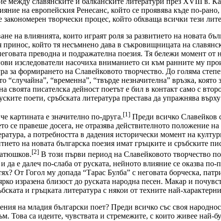
 между славянските и балканските литератури през XVIII в. Какт
ияние на европейския Ренесанс, който се проявява къде по-рано
е закономерен творчески процес, който обхваща всички тези лит
ане на влиянията, които играят роля за развитието на новата бъ
я принос, който тя несъмнено дава в съкровищницата на славянс
неговата преводна и подражателна поезия. Тя бележи момент от 
гови изследователи насочиха вниманието си към ранните му прои
ура за формирането на Славейковото творчество. До голяма степе
то “случайна”, “временна”, “твърде незначителна” връзка, която 
на своята писателска дейност поетът е бил в контакт само с вт
 руските поети, сръбската литература престава да упражнява върху
[1]
че картината е значително по-друга.
Преди всичко Славейков с
ето се правеше досега, не отразява действителното положение на
тература, а потребността в дадения исторически момент на култу
тието на новата българска поезия имат гръцките и сръбските пис
[2]
Батюшков.
В този първи период на Славейковото творчество по-
 и да е далеч по-слаба от руската, нейното влияние се оказва п
 тях? От Гогол му допада “Тарас Булба” с неговата борческа, пат
ярко изразена близост до руската народна песен. Макар и почувс
ъбската и гръцката литература с някои от техните най-характерни
ения на младия български поет? Преди всичко със своя народност
м. Това са идеите, чувствата и стремежите, с които живее най-б