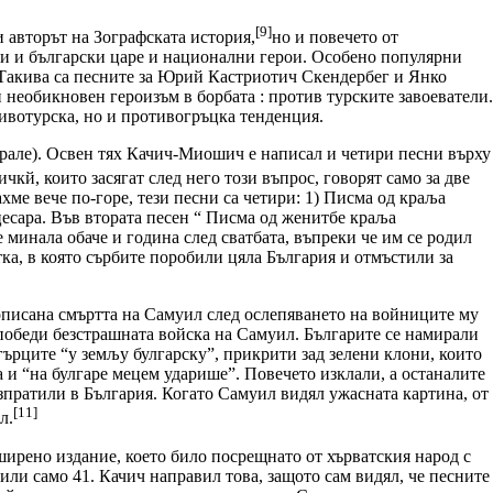
[9]
 авторът на Зографската история,
но и повечето от
ски и български царе и национални герои. Особено популярни
. Такива са песните за Юрий Кастриотич Скендербег и Янко
необикновен героизъм в борбата : против турските завоеватели.
тивотурска, но и противогръцка тенденция.
 крале). Освен тях Качич-Миошич е написал и четири песни върху
ичкй, които засягат след него този въпрос, говорят само за две
ахме вече по-горе, тези песни са четири: 1) Писма од краља
есара. Във втората песен “ Писма од женитбе краља
е минала обаче и година след сватбата, въпреки че им се родил
тка, в която сърбите поробили цяла България и отмъстили за
 описана смъртта на Самуил след ослепяването на войниците му
 победи безстрашната войска на Самуил. Българите се намирали
гърците “у земљу булгарску”, прикрити зад зелени клони, които
а и “на булгаре мецем ударише”. Повечето изклали, а останалите
зпратили в България. Когато Самуил видял ужасната картина, от
[11]
л.
ширено издание, което било посрещнато от хърватския народ с
били само 41. Качич направил това, защото сам видял, че песните