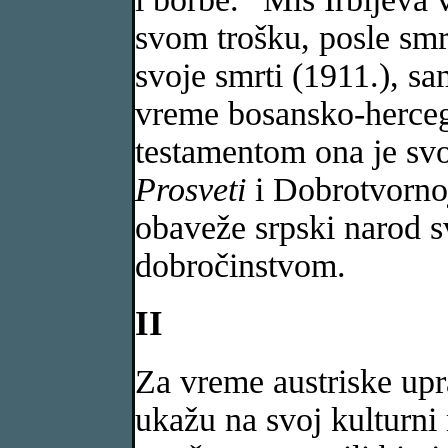
svom trošku, posle smrt
svoje smrti (1911.), s
vreme bosansko-herce
testamentom ona je svo
Prosveti
i Dobrotvornoj
obaveže srpski narod s
dobročinstvom.
II
Za vreme austriske upr
ukažu na svoj kulturni 