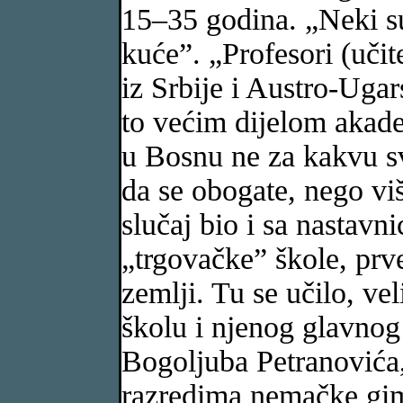
15–35 godina. „Neki su 
kuće”. „Profesori (učit
iz Srbije i Austro-Uga
to većim dijelom akadem
u Bosnu ne za kakvu sv
da se obogate, nego vi
slučaj bio i sa nastavn
„trgovačke” škole, prve
zemlji. Tu se učilo, ve
školu i njenog glavnog
Bogoljuba Petranovića,
razredima nemačke gimn