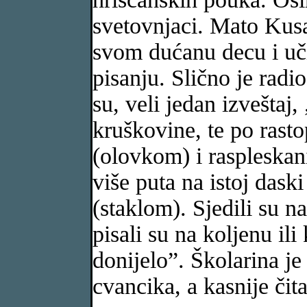
svetovnjaci. Mato Kusa
svom dućanu decu i učio
pisanju. Slično je radio
su, veli jedan izveštaj,
kruškovine, te po rast
(olovkom) i raspleska
više puta na istoj daski
(staklom). Sjedili su 
pisali su na koljenu ili
donijelo”. Školarina je
cvancika, a kasnije či