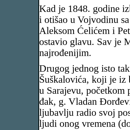
Kad je 1848. godine iz
i otišao u Vojvodinu sa
Aleksom Ćelićem i Pet
ostavio glavu. Sav je 
najrođenijim.
Drugog jednog isto tak
Šuškalovića, koji je iz
u Sarajevu, početkom p
đak, g. Vladan Đorđevi
ljubavlju radio svoj posa
ljudi onog vremena (do