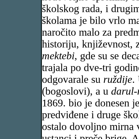
školskog rada, i drug
školama je bilo vrlo m
naročito malo za predm
historiju, književnost,
mektebi
, gde su se deca
trajala po dve-tri god
odgovarale su
ruždije
.
(bogoslovi), a u
darul
1869. bio je donesen j
predviđene i druge ško
ostalo dovoljno mirna 
ustanci i preče brige. A