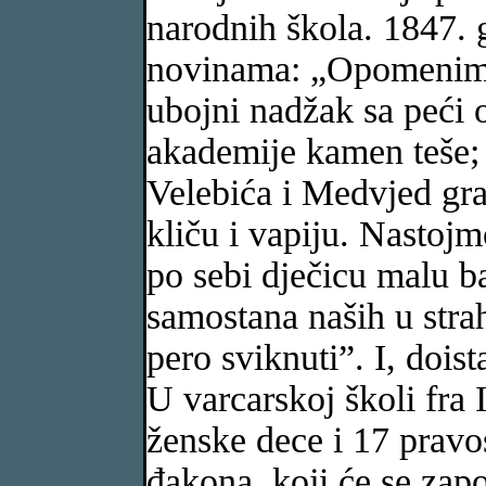
narodnih škola. 1847. 
novinama: „Opomenimo 
ubojni nadžak sa peći o
akademije kamen teše;
Velebića i Medvjed gra
kliču i vapiju. Nastoj
po sebi dječicu malu b
samostana naših u stra
pero sviknuti”. I, doist
U varcarskoj školi fra 
ženske dece i 17 pravo
đakona, koji će se zapo