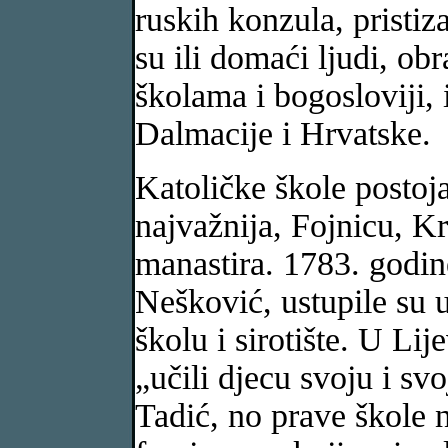
ruskih konzula, pristiza
su ili domaći ljudi, ob
školama i bogosloviji, 
Dalmacije i Hrvatske.
Katoličke škole postoja
najvažnija, Fojnicu, Kr
manastira. 1783. godin
Nešković, ustupile su 
školu i sirotište. U Li
„učili djecu svoju i svo
Tadić, no prave škole n