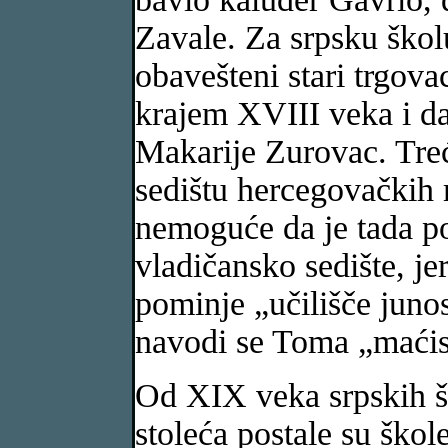
Zavale. Za srpsku škol
obavešteni stari trgova
krajem XVIII veka i da 
Makarije Zurovac. Treć
sedištu hercegovačkih 
nemoguće da je tada po
vladičansko sedište, j
pominje „učilišče juno
navodi se Toma „maćist
Od XIX veka srpskih šk
stoleća postale su škol