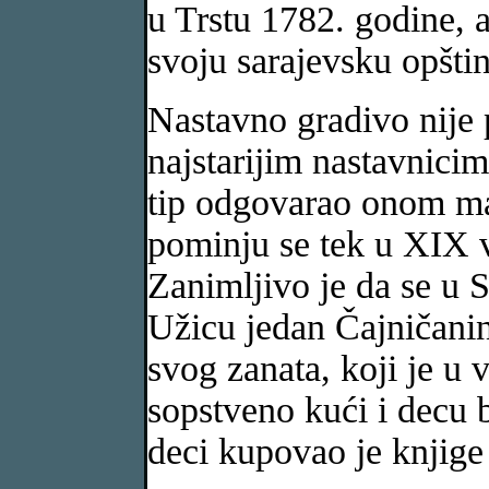
u Trstu 1782. godine,
svoju sarajevsku opšti
Nastavno gradivo nije 
najstarijim nastavnicim
tip odgovarao onom man
pominju se tek u XIX 
Zanimljivo je da se u S
Užicu jedan Čajničanin
svog zanata, koji je u 
sopstveno kući i decu b
deci kupovao je knjige 