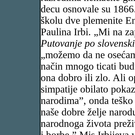
decu osnovale su 1866
školu dve plemenite E
Paulina Irbi. „Mi na za
Putovanje po slovensk
„možemo da ne osećamo
način mnogo ticati bud
ona dobro ili zlo. Ali 
simpatije obilato pok
narodima”, onda teško
naše dobre želje narod
narodnoga života preživ
i borbe.” Mis Irbijeva 