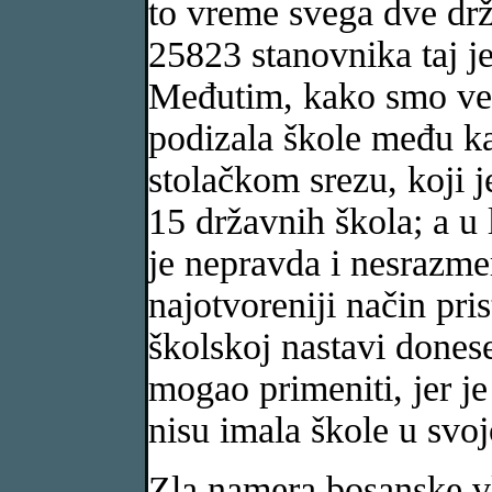
to vreme svega dve drž
25823 stanovnika taj j
Međutim, kako smo već 
podizala škole među k
stolačkom srezu, koji 
15 državnih škola; a u
je nepravda i nesrazme
najotvoreniji način pr
školskoj nastavi donese
mogao primeniti, jer je
nisu imala škole u svojo
Zla namera bosanske vl