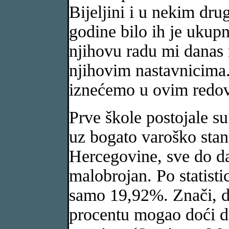
Bijeljini i u nekim dr
godine bilo ih je ukupn
njihovu radu mi danas 
njihovim nastavnicima.
iznećemo u ovim redo
Prve škole postojale s
uz bogato varoško sta
Hercegovine, sve do da
malobrojan. Po statisti
samo 19,92%. Znači, dak
procentu mogao doći d