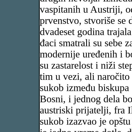
vaspitanih u Austriji,
prvenstvo, stvoriše se 
dvadeset godina trajala
đaci smatrali su sebe za
modernije uređenih i bo
su zastarelost i niži st
tim u vezi, ali naročit
sukob između biskupa f
Bosni, i jednog dela bo
austriski prijatelji, fra
sukob izazvao je opštu 