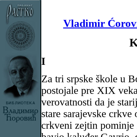
Vladimir Ćorovi
K
I
Za tri srpske škole u B
postojale pre XIX veka.
verovatnosti da je star
stare sarajevske crkve
crkveni zejtin pominje
bavio kaluđer Gavrio, 