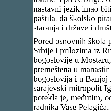
nastavni jezik imao biti
paštila, da školsko pit
staranja i države i druš
Pored osnovnih škola 
Srbije i prilozima iz R
bogoslovije u Mostaru,
premeštena u manastir 
bogoslovija i u Banjoj
sarajevski mitropolit I
potekla je, međutim, o
radnika Vase Pelagića. 