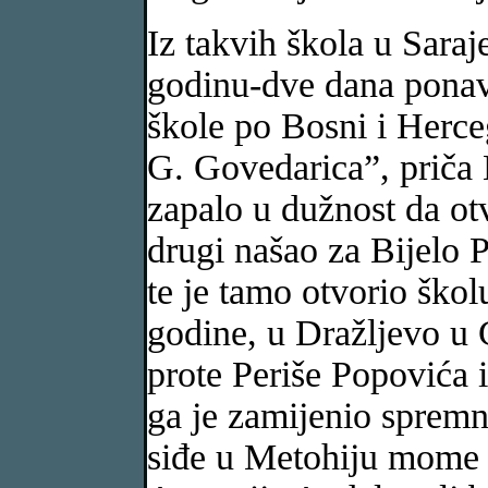
Iz takvih škola u Saraj
godinu-dve dana ponavl
škole po Bosni i Herce
G. Govedarica”, priča
zapalo u dužnost da otv
drugi našao za Bijelo P
te je tamo otvorio škol
godine, u Dražljevo u 
prote Periše Popovića i
ga je zamijenio spremn
siđe u Metohiju mome o