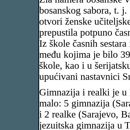
bosanskog sabora, t. j.
otvori ženske učiteljsk
prepustila potpuno časn
Iz škole časnih sestara 
među kojima je bilo 3
škole, kao i u šerijatsk
upućivani nastavnici Sr
Gimnazija i realki je u
malo: 5 gimnazija (Sar
i 2 realke (Sarajevo, B
jezuitska gimnazija u 