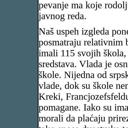
pevanje ma koje rodolj
javnog reda.
Naš uspeh izgleda pone
posmatraju relativnim
imali 115 svojih škola
sredstava. Vlada je os
škole. Nijedna od srpsk
vlade, dok su škole ne
Kreki, Francjozefsfeld
pomagane. Iako su imali
morali da plaćaju prire