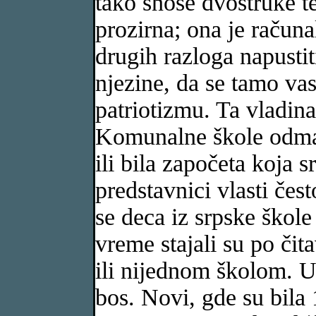
tako snose dvostruke te
prozirna; ona je računa
drugih razloga napustit
njezine, da se tamo v
patriotizmu. Ta vladina
Komunalne škole odmah
ili bila započeta koja s
predstavnici vlasti če
se deca iz srpske škol
vreme stajali su po čit
ili nijednom školom. 
bos. Novi, gde su bila