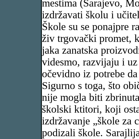
mestima (Sarajevo, Mos
izdržavati školu i učite
Škole su se ponajpre r
živ trgovački promet, k
jaka zanatska proizvod
videsmo, razvijaju i uz
očevidno iz potrebe da
Sigurno s toga, što ob
nije mogla biti zbrinuta
školski ktitori, koji os
izdržavanje „škole za c
podizali škole. Sarajli