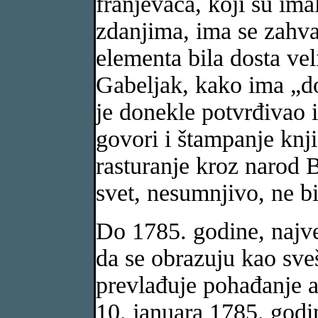
franjevaca, koji su ima
zdanjima, ima se zahva
elementa bila dosta vel
Gabeljak, kako ima „dos
je donekle potvrđivao i
govori i štampanje knj
rasturanje kroz narod 
svet, nesumnjivo, ne bi
Do 1785. godine, najveć
da se obrazuju kao sveš
prevlađuje pohađanje au
10. januara 1785. godin