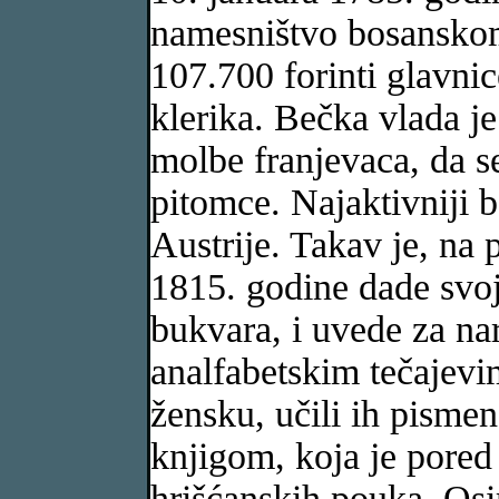
namesništvo bosanskom 
107.700 forinti glavni
klerika. Bečka vlada je 
molbe franjevaca, da s
pitomce. Najaktivniji b
Austrije. Takav je, na 
1815. godine dade svo
bukvara, i uvede za na
analfabetskim tečajevim
žensku, učili ih pismen
knjigom, koja je pored 
hrišćanskih pouka. Osim