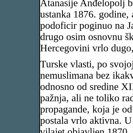
Atanasije Anđelopolj bi
ustanka 1876. godine, 
podoficir poginuo na Jav
drugo osim osnovnu šk
Hercegovini vrlo dugo
Turske vlasti, po svojoj
nemuslimana bez ikakv
odnosno od sredine XIX
pažnja, ali ne toliko ra
propagande, koja je od
postala vrlo aktivna. 
vilajet objavljen 1870. 