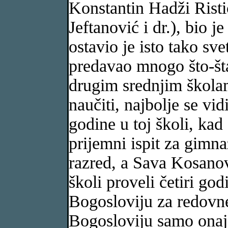
Konstantin Hadži Risti
Jeftanović i dr.), bio 
ostavio je isto tako sv
predavao mnogo što-šta 
drugim srednjim školam
naučiti, najbolje se vid
godine u toj školi, kad
prijemni ispit za gimn
razred, a Sava Kosanov
školi proveli četiri g
Bogosloviju za redovne
Bogosloviju samo onaj k