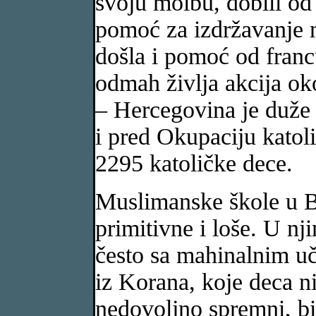
svoju molbu, dobili od 
pomoć za izdržavanje n
došla i pomoć od franc
odmah življa akcija ok
– Hercegovina je duže 
i pred Okupaciju katoli
2295 katoličke dece.
Muslimanske škole u Bo
primitivne i loše. U nj
često sa mahinalnim uč
iz Korana, koje deca n
nedovoljno spremni, bil