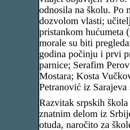
odnosila na školu. Po 
dozvolom vlasti; učitel
pristankom hućumeta (t. 
morale su biti pregled
godina počinju i prvi p
parnice; Serafim Perov
Mostara; Kosta Vučkovi
Petranović iz Sarajeva 
Razvitak srpskih škol
znatnim delom iz Srbije
otuda, naročito za škol