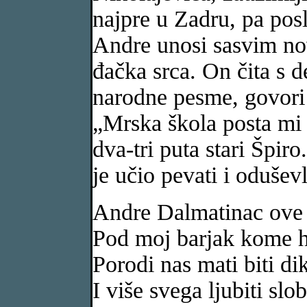
najpre u Zadru, pa pos
Andre unosi sasvim nov
đačka srca. On čita s 
narodne pesme, govori o
„Mrska škola posta mi 
dva-tri puta stari Špir
je učio pevati i oduševl
Andre Dalmatinac ove r
Pod moj barjak kome hr
Porodi nas mati biti di
I više svega ljubiti slo