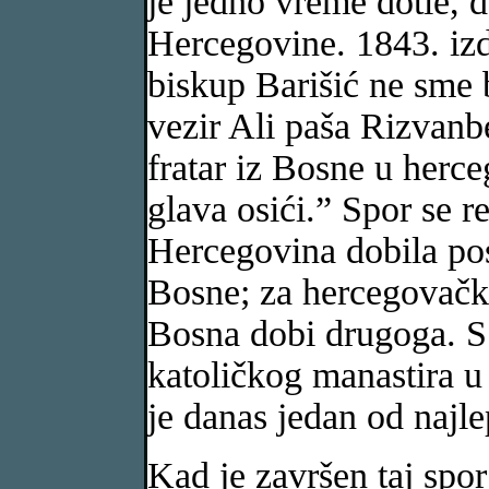
je jedno vreme dotle, d
Hercegovine. 1843. izd
biskup Barišić ne sme 
vezir Ali paša Rizvanb
fratar iz Bosne u herc
glava osići.” Spor se r
Hercegovina dobila pos
Bosne; za hercegovačk
Bosna dobi drugoga. S 
katoličkog manastira u
je danas jedan od najlep
Kad je završen taj spor