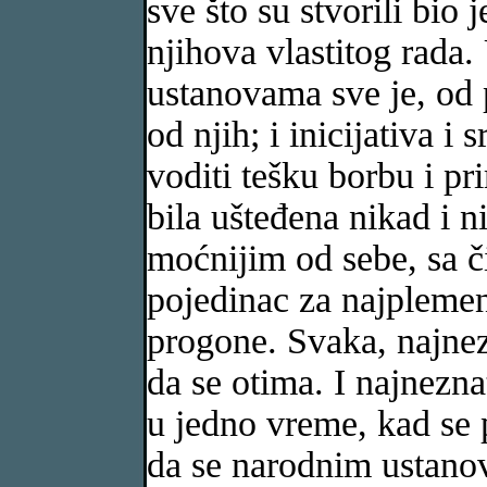
sve što su stvorili bio
njihova vlastitog rada
ustanovama sve je, od 
od njih; i inicijativa i 
voditi tešku borbu i pr
bila ušteđena nikad i n
moćnijim od sebe, sa č
pojedinac za najplemen
progone. Svaka, najnez
da se otima. I najnezna
u jedno vreme, kad se 
da se narodnim ustano