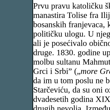
Prvu pravu katoličku š
manastira Tolise fra Ili
bosanskih franjevaca, k
političku ulogu. U njeg
ali je posećivalo obič
druge. 1830. godine upu
molbu sultanu Mahmutu 
Grci i Srbi” („
more Gr
da im u tom poslu ne bi
Starčeviću, da su oni o
dvadesetih godina XIX 
drugih nevolja. Između 