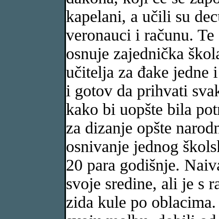
kapelani, a učili su dec
veronauci i računu. Te
osnuje zajednička škola
učitelja za đake jedne
i gotov da prihvati sv
kako bi uopšte bila pot
za dizanje opšte narodn
osnivanje jednog škols
20 para godišnje. Naiv
svoje sredine, ali je s
zida kule po oblacima.