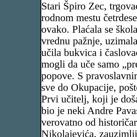
Stari Špiro Zec, trgova
rodnom mestu četrdese
ovako. Plaćala se škola
vrednu pažnje, uzimala 
učila bukvica i časlovac
mogli da uče samo „prev
popove. S pravoslavnim
sve do Okupacije, pošt
Prvi učitelj, koji je d
bio je neki Andre Pava
verovatno od historiča
Nikolajevića, zauzimlj