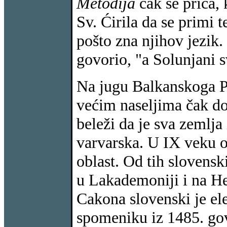
Metodija
čak se priča, 
Sv. Ćirila da se primi 
pošto zna njihov jezik. 
govorio, "a Solunjani s
Na jugu Balkanskoga Po
većim naseljima čak d
beleži da je sva zemlja 
varvarska. U IX veku o
oblast. Od tih slovens
u Lakademoniji i na H
Cakona slovenski je el
spomeniku iz 1485. gov