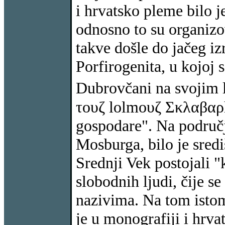
i hrvatsko pleme bilo j
odnosno to su organizo
takve došle do jačeg i
Porfirogenita, u kojoj s
Dubrovčani na svojim 
τουζ lolmoυζ Σκλαβαρhο
gospodare". Na područ
Mosburga, bilo je sredi
Srednji Vek postojali "
slobodnih ljudi, čije 
nazivima. Na tom isto
je u monografiji i hrva