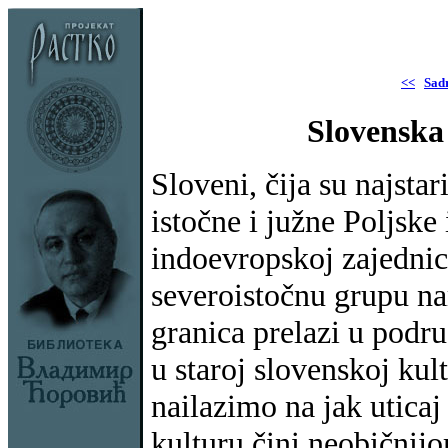
<<
Sad
Slovenska
Sloveni, čija su najstar
istočne i južne Poljske
indoevropskoj zajednici
severoistočnu grupu na
granica prelazi u podr
u staroj slovenskoj kul
nailazimo na jak uticaj
kulturu čini neobičnij