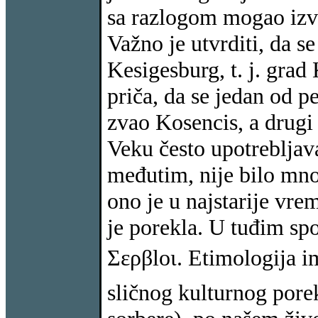
sa razlogom mogao izves
Važno je utvrditi, da s
Kesigesburg, t. j. grad
priča, da se jedan od p
zvao Kosencis, a drugi
Veku često upotrebljav
međutim, nije bilo mno
ono je u najstarije vre
je porekla. U tuđim sp
Σερβlοι. Etimologija ime
sličnog kulturnog porek