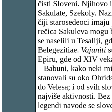
čisti Sloveni. Njihovo
Sakulate, Szekoly. Nazi
čiji starosedeoci imaju
rečica Sakuleva mogu bi
se naselili u Tesaliji, 
Belegezitiae.
Vajuniti
s
Epiru, gde od XIV veka
– Babuni, kako neki mi
stanovali su oko Ohrid
do Velesa; i od svih s
najviše aktivnosti. Bez
legendi navode se slov