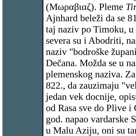
(Μωραβιαζ). Pleme
Ti
Ajnhard beleži da se 8
taj naziv po Timoku, u 
severa su i Abodriti, na
naziv "bodroške župani
Dečana. Možda se u na
plemenskog naziva. Za
822., da zauzimaju "ve
jedan vek docnije, opi
od Rasa sve do Plive i 
god. napao vardarske S
u Malu Aziju, oni su t