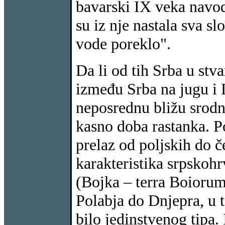
bavarski IX veka navodi
su iz nje nastala sva s
vode poreklo".
Da li od tih Srba u stva
između Srba na jugu i 
neposrednu bližu srodn
kasno doba rastanka. P
prelaz od poljskih do č
karakteristika srpskoh
(Bojka – terra Boiorum
Polabja do Dnjepra, u t
bilo jedinstvenog tipa.