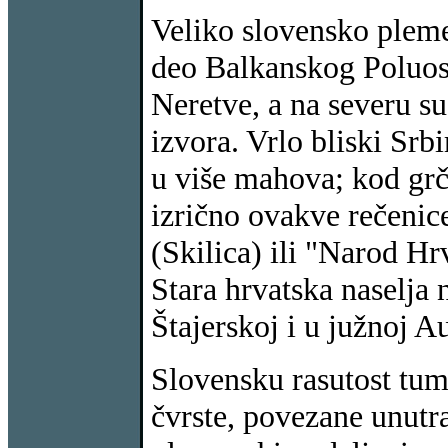
Veliko slovensko pleme
deo Balkanskog Poluost
Neretve, a na severu s
izvora. Vrlo bliski Srb
u više mahova; kod grč
izrično ovakve rečenic
(Skilica) ili "Narod Hr
Stara hrvatska naselja 
Štajerskoj i u južnoj Au
Slovensku rasutost tum
čvrste, povezane unutra