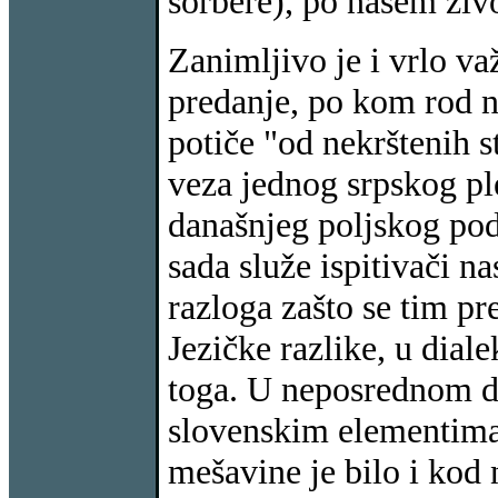
sorbere), po našem živ
Zanimljivo je i vrlo va
predanje, po kom rod n
potiče "od nekrštenih 
veza jednog srpskog p
današnjeg poljskog podr
sada služe ispitivači 
razloga zašto se tim p
Jezičke razlike, u dial
toga. U neposrednom d
slovenskim elementima,
mešavine je bilo i kod