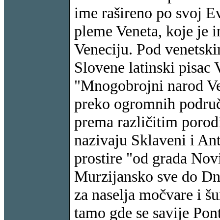
ime rašireno po svoj Evr
pleme Veneta, koje je i
Veneciju. Pod venetsk
Slovene latinski pisac 
"Mnogobrojni narod Ven
preko ogromnih područj
prema različitim porod
nazivaju Sklaveni i Ant
prostire "od grada Novi
Murzijansko sve do Dnje
za naselja močvare i šu
tamo gde se savije Pon