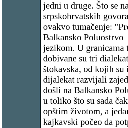
jedni u druge. Što se na
srpskohrvatskih govora,
ovakvo tumačenje: "Pre
Balkansko Poluostrvo –
jezikom. U granicama t
dobivane su tri dialeka
štokavska, od kojih su 
dijalekat razvijali zaje
došli na Balkansko Po
u toliko što su sada čak
opštim životom, a jeda
kajkavski počeo da pot