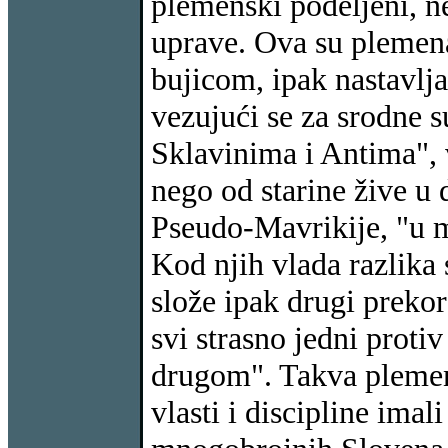
plemenski podeljeni, n
uprave. Ova su plemen
bujicom, ipak nastavlj
vezujući se za srodne 
Sklavinima i Antima", 
nego od starine žive u 
Pseudo-Mavrikije, "u m
Kod njih vlada razlika s
slože ipak drugi prekor
svi strasno jedni protiv
drugom". Takva plemen
vlasti i discipline ima