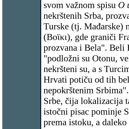
svom važnom spisu
O 
nekrštenih Srba, prozva
Turske (tj. Mađarske) 
(Βοϊκι), gde graniči Fr
prozvana i Bela". Beli 
"podložni su Otonu, ve
nekršteni su, a s Turci
Hrvati potiču od tih be
nepokrštenim Srbima".
Srbe, čija lokalizacij
istočni pisac pominje S
prema istoku, a daleko