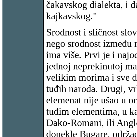
čakavskog dialekta, i 
kajkavskog."
Srodnost i sličnost slo
nego srodnost između 
ima više. Prvi je i najo
jednoj neprekinutoj ma
velikim morima i sve 
tuđih naroda. Drugi, vrl
elemenat nije ušao u o
tuđim elementima, u kak
Dako-Romani, ili Anglo
donekle Bugare, održao