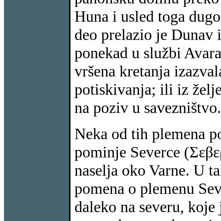
Huna i usled toga dugo
deo prelazio je Dunav i
ponekad u službi Avar
vršena kretanja izazvala
potiskivanja; ili iz žel
na poziv u savezništvo.
Neka od tih plemena p
pominje Severce (Σεβερ
naselja oko Varne. U 
pomena o plemenu Seve
daleko na severu, koje