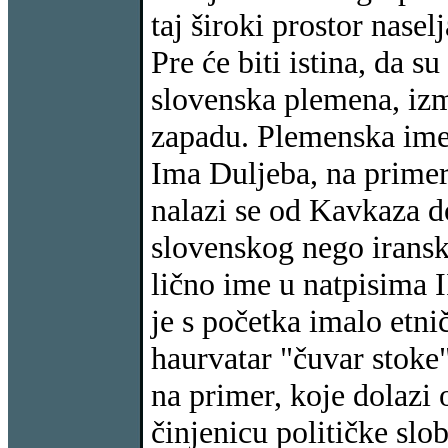
taj široki prostor nase
Pre će biti istina, da s
slovenska plemena, izm
zapadu. Plemenska im
Ima Duljeba, na primer
nalazi se od Kavkaza d
slovenskog nego iransk
lično ime u natpisima II
je s početka imalo etn
haurvatar "čuvar stoke"
na primer, koje dolazi
činjenicu političke slo