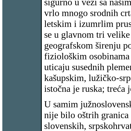
sigurno u vezi sa naši
vrlo mnogo srodnih crta
letskim i izumrlim prus
se u glavnom tri velik
geografskom širenju p
fiziološkim osobinama 
uticaju susednih pleme
kašupskim, lužičko-sr
istočna je ruska; treća
U samim južnoslovenski
nije bilo oštrih granic
slovenskih, srpskohrvat