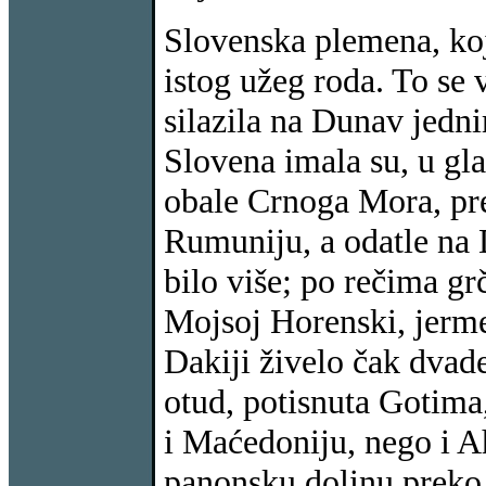
Slovenska plemena, koj
istog užeg roda. To se
silazila na Dunav jedni
Slovena imala su, u gla
obale Crnoga Mora, pre
Rumuniju, a odatle na 
bilo više; po rečima g
Mojsoj Horenski, jerme
Dakiji živelo čak dvade
otud, potisnuta Gotima
i Maćedoniju, nego i Ah
panonsku dolinu preko 