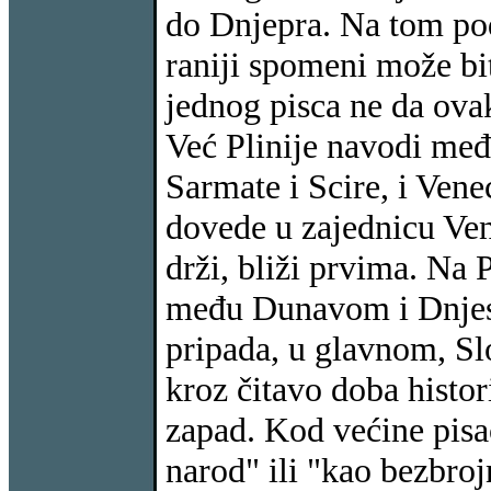
do Dnjepra. Na tom pod
raniji spomeni može bit
jednog pisca ne da ovak
Već Plinije navodi međ
Sarmate i Scire, i Venec
dovede u zajednicu Ve
drži, bliži prvima. Na 
među Dunavom i Dnjest
pripada, u glavnom, Sl
kroz čitavo doba historij
zapad. Kod većine pisac
narod" ili "kao bezbro