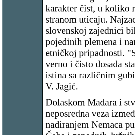
karakter čist, u koliko
stranom uticaju. Najzad,
slovenskoj zajednici bi
pojedinih plemena i na
etničkoj pripadnosti. "S
verno i čisto dosada sta
istina sa različnim gub
V. Jagić.
Dolaskom Mađara i stva
neposredna veza između
nadiranjem Nemaca put