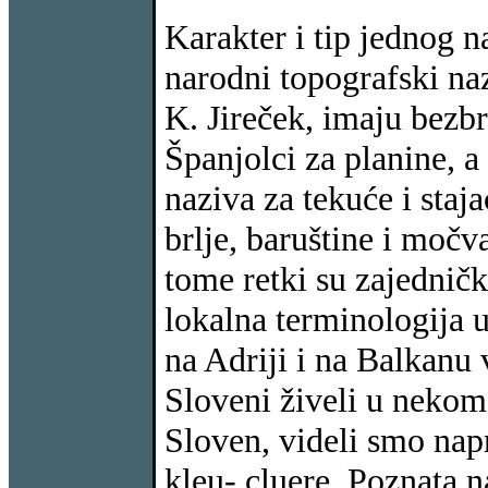
Karakter i tip jednog n
narodni topografski naz
K. Jireček, imaju bezbr
Španjolci za planine, 
naziva za tekuće i staja
brlje, baruštine i močv
tome retki su zajednički
lokalna terminologija 
na Adriji i na Balkanu v
Sloveni živeli u neko
Sloven, videli smo napr
kleu- cluere. Poznata n