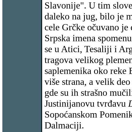
Slavonije". U tim slov
daleko na jug, bilo je
cele Grčke očuvano je 
Srpska imena spomenu
se u Atici, Tesaliji i A
tragova velikog pleme
saplemenika oko reke B
više strana, a velik de
gde su ih strašno muči
Justinijanovu tvrđavu
Sopoćanskom Pomeni
Dalmaciji.