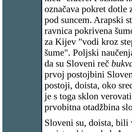
označava pokret dotle 
pod suncem. Arapski st
ravnica pokrivena šum
za Kijev "vodi kroz ste
šume". Poljski naučenja
da su Sloveni reč
bukv
prvoj postojbini Sloven
postoji, doista, oko sr
je s toga sklon verovati
prvobitna otadžbina sl
Sloveni su, doista, bili