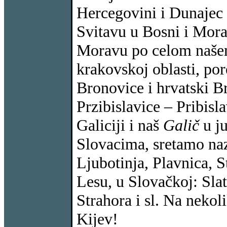
Hercegovini i Dunajec u
Svitavu u Bosni i Morav
Moravu po celom našem 
krakovskoj oblasti, por
Bronovice i hrvatski B
Przibislavice – Pribisla
Galiciji i naš
Galič
u ju
Slovacima, sretamo nazi
Ljubotinja, Plavnica, S
Lesu, u Slovačkoj: Sla
Strahora i sl. Na nekol
Kijev!