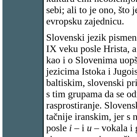
sebi; ali to je ono, što
evropsku zajednicu.
Slovenski jezik pismen
IX veku posle Hrista, 
kao i o Slovenima uopšt
jezicima Istoka i Jugo
baltiskim, slovenski p
s tim grupama da se odr
rasprostiranje. Slovensk
tačnije iranskim, jer 
posle
i
– i
u
– vokala i