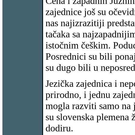
Čeha i zapadnih Južnih
zajednice još su očevid
nas najizrazitiji predst
tačaka sa najzapadniji
istočnim češkim. Poduda
Posrednici su bili ponaj
su dugo bili u neposre
Jezička zajednica i nep
prirodno, i jednu zajed
mogla razviti samo na
su slovenska plemena
dodiru.