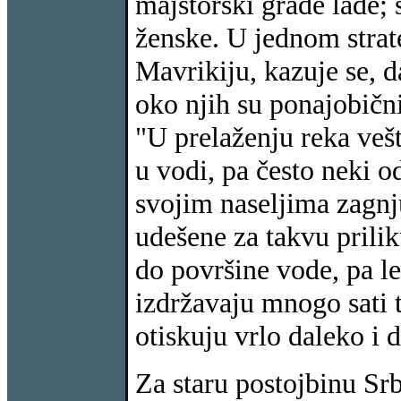
majstorski grade lađe; s
ženske. U jednom strate
Mavrikiju, kazuje se, d
oko njih su ponajobičnij
"U prelaženju reka vešt
u vodi, pa često neki 
svojim naseljima zagnju
udešene za takvu prilik
do površine vode, pa le
izdržavaju mnogo sati 
otiskuju vrlo daleko i 
Za staru postojbinu Sr