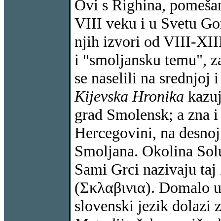
Ovi s Righina, pomešan
VIII veku i u Svetu Gor
njih izvori od VIII-XI
i "smoljansku temu", z
se naselili na srednjoj 
Kijevska Hronika
kazuj
grad Smolensk; a zna i
Hercegovini, na desnoj 
Smoljana. Okolina Solu
Sami Grci nazivaju ta
(Σκλαβινια). Domalo 
slovenski jezik dolazi 