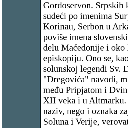
Gordoservon. Srpskih k
sudeći po imenima Surpi
Korinau, Serbon u Arka
poviše imena slovensk
delu Maćedonije i oko 
episkopiju. Ono se, ka
solunskoj legendi Sv. D
"Dregovića" navodi, 
među Pripjatom i Dvin
XII veka i u Altmarku
naziv, nego i oznaka z
Soluna i Verije, verovat