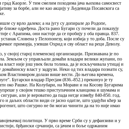
и град Каорле. У тим смелим походима јача њихова самосвест
тиву за борбе, али не као акцију у Људевида Посавскога са
ке.
ишле су врло далеко; а на југу су допирале до Родопе,
је ближе одређена. Доста рано Бугари су почели да показују
је с Арапима, они настоје да се пробију у оба правца. 837.
 устанак Словена у Пелопонезу, који избија у то доба. После су
рачког приморја, узевши Охрид и сву област на реци Деволу.
, у својој старој племенској организацији. Признавана је по
ећала. Земљом су управљали домаћи владари велики жупани, по
ва власт није још увек била толика, да је искључивала утицај и
у домаћинску власт у задрузи. Неки од тих владара познати су,
уком Властимиром долази више вести. До његова времена,
е". Бугарски владар Пресјам (836.-852.) прекинуо је ту
ијати око Рашке. На Колубари, на Морави и на Косову Бугарима
о одупреше у својим тешко приступачним кланцима и шумама и
игуран, али је вероватно да пада негде између 840-850. год.
го и даљих области види се јасно одатле, што удајући кћер за
рогенит, што сигурно не би могао чинити да на то није имао
авојевачкој политици. У прво време Срби су у дефанзиви и у
о чистији, брђански срчанији, са јачим и боље одржаним