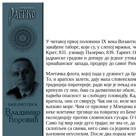
У читавој првој половини IX века Византи
завађене таборе, који су, у слепој мржњи,
Крит; 831. узимају Палермо; 839. Тарент. О
јадранске градове и допиру до једног утока
хришћанског запада, продиру до самог Рим
Млетачка флота, којој пада у дужност да б
То, и арапски залети, дају маха словенски
традиција пиратерије, ради које је некад 
кренули су они, баш са далматинске обале
највећа опасност за слободну пловидбу. Ка
вратила, они се смирују. Чак им се, веле 
њихово море. Чим се прилике у Млецима или
неке млетачке трговце на повратку из Бен
експедицију против словенских гусара. О 
Само тај мир није дуго трајао; не зна се, д
склопљен са свима, него само са једним п
њиховим неуспехом. После два пораза млет