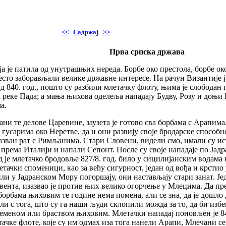
<<
Садржај
>>
Прва српска држава
ја је патила од унутрашњих нереда. Борбе око престола, борбе о
 често заборављали велике државне интересе. На рачун Византије ј
д 840. год., пошто су разбили млетачку флоту, њима је слободан п
 реке Пада; а мања њихова оделеља нападају Будву, Розу и доњи Ко
а.
рани те делове Царевине, заузета је готово сва борбама с Арапима
м гусарима око Неретве, да и они развију своје бродарске способн
изазван рат с Римљанима. Стари Словени, видели смо, имали су и
, према Италији и напали Сепонт. После су своје нападаје по Ја
д је млетачко бродовље 827/8. год. било у сицилијанским водама 
млетачки споменици, као за већу сигурност, један од вођа и крст
 у Јадранском Мору погоршају, они настављају стари занат. Јед
евента, изазвао је против њих велико огорчење у Млецима. Да пр
борбама њиховим те године нема помена, али се зна, да је дошло
а ли с тога, што су га наши људи склопили можда за то, да би избе
леменом или браством њиховим. Млетачки нападај поновљен је 84
ачке флоте, које су им одмах иза тога нанели Арапи, Млечани с