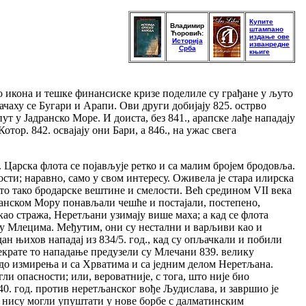
Купите
Владимир
штампано
Ћоровић:
издање ове
Историја
изванредне
Срба
књиге
ко икона и тешке финансиске кризе поделиле су грађане у љуто
ачаху се Бугари и Арапи. Ови други добијају 825. острво
ут у Јадранско Море. И доиста, без 841., арапске лађе нападају
тор. 842. освајају они Бари, а 846., на ужас свега
. Царска флота се појављује ретко и са малим бројем бродовља.
ости; наравно, само у свом интересу. Оживела је стара илирска
сто тако бродарске вештине и смелости. Већ средином VII века
дранском Мору понављали чешће и постајали, постепено,
као стража, Неретљани узимају више маха; а кад се флота
ио у Млецима. Међутим, они су нестални и варљиви као и
ан њихов нападај из 834/5. год., кад су опљачкали и побили
екрате то нападање предузели су Млечани 839. велику
 до измирења и са Хрватима и са једним делом Неретљана.
гли опасности; или, вероватније, с тога, што није био
0. год. против неретљанског вође Људислава, и завршио је
е нису могли упуштати у нове борбе с далматинским