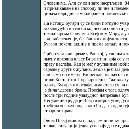
Словенима. Али су ови зато насртљиви. 84
и привикавање на слободу личне и племенс
циљем народне самоодбране и племенске гр
На истоку, Бугари су се били потпуно учвр
захваљујући византиској неспособности да 
тежње према Солуну и Егејском Мору, а у о
год. забележен је, без ближих појединости,
Бугари почели акцију и према западу и по
Срби су за ово време у Рашкој, у својим к
имену врховна власт Византији, која се у
праву наслеђа. Кад је међу жупанима избио 
сарадњу других жупана. Земља је била деље
али само по имену: Вишеслав, па његов си
пише Костантин Порфирогенит, "живљаху Бу
идилу. Бугарским освајањима стала су на п
је била ударена брана. Пресјам с тога одл
после три године узалудног напрезања Буга
Несумњиво је, да је Властимиров углед усле
требињског жупана, а хотећи да га одлику
стварног права.
Овим Пресјамовим нападајем почињу прве б
тешкој ситуацији једва успевају да се одрж