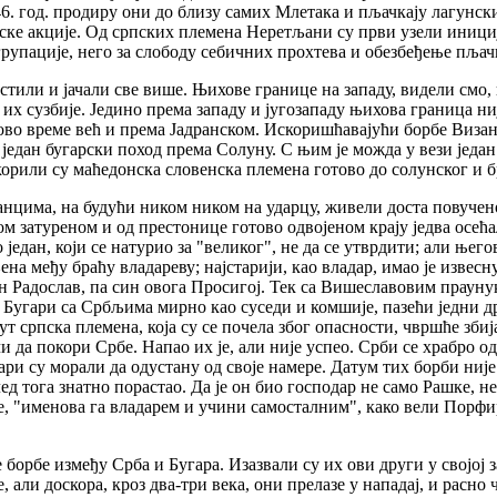
6. год. продиру они до близу самих Млетака и пљачкају лагунск
ке акције. Од српских племена Неретљани су први узели иниција
упације, него за слободу себичних прохтева и обезбеђење пљач
стили и јачали све више. Њихове границе на западу, видели смо, 
их сузбије. Једино према западу и југозападу њихова граница ни
во време већ и према Јадранском. Искоришћавајући борбе Византи
 један бугарски поход према Солуну. С њим је можда у вези један
корили су маћедонска словенска племена готово до солунског и б
ланцима, на будући ником ником на ударцу, живели доста повучено
 том затуреном и од престонице готово одвојеном крају једва ос
један, који се натурио за "великог", не да се утврдити; али њего
на међу браћу владареву; најстарији, као владар, имао је извесн
н Радослав, па син овога Просигој. Тек са Вишеславовим праун
гари са Србљима мирно као суседи и комшије, пазећи једни друг
ут српска племена, која су се почела због опасности, чвршће зб
учи да покори Србе. Напао их је, али није успео. Срби се храбр
ри су морали да одустану од своје намере. Датум тих борби није с
д тога знатно порастао. Да је он био господар не само Рашке, не
је, "именова га владарем и учини самосталним", како вели Порфи
орбе између Срба и Бугара. Изазвали су их ови други у својој з
е, али доскора, кроз два-три века, они прелазе у нападај, и расн