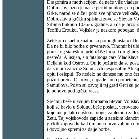
Dragomira s motivacijom, da neće više vladara k
Dobroslav, uzeo je na se perfidnu ulogu, da pod
Grke, narod se diže i pobi sve njihove velikaš
Dobroslav u grčkim spisima zove se Stevan Voji
Srbima buknuo 1035/6. godine, ali da je brzo
Teofilu Erotiku. Vojislav je naskoro pobegao, 
Zetskom uspehu znatno su pomogli ustanci Delj
Da ne bi bilo borbe o prvenstvo, Tihomir bi ub
poreskog starešinu, pridružiše im se i drugi ne
nesreća. Alusijan, sin fatalnoga cara Vladislava
Deljanu kod Ostrova. On je požurio da se posta
da s njom zauzme Solun. Ali nesposobni Alusijan
opiti i oslepiti. To nedelo ne donese mu ono č
požuri prema Ostrovu, napade tamo pometenu voj
Samuilova. Pošto su osvojili taj grad Grci su po
je ponovo pod grčku vlast.
Srećniji beše u svojim borbama Stevan Vojislav
koji se bavio u Solunu, beše poslata, verovatno 
koje mu je tako došlo na noge, zaplenio i zadr
Zetu. Taj vojskovođa zapade u zetskim klancima
grčkih zapovednika i tim uneo prvu zabunu u n
i dovoljno spremi za dalje borbe.