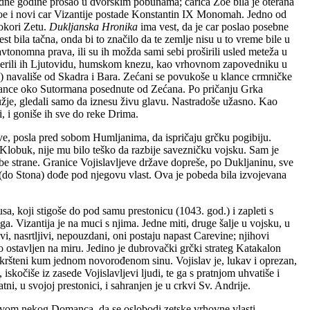
edne godine prošao u dvorskim pobunama; carica Zoe bila je oterana
 Zoe i novi car Vizantije postade Konstantin IX Monomah. Jedno od
pokori Zetu.
Dukljanska Hronika
ima vest, da je car poslao posebne
 bila tačna, onda bi to značilo da te zemlje nisu u to vreme bile u
onomna prava, ili su ih možda sami sebi proširili usled meteža u
poverili ih Ljutovidu, humskom knezu, kao vrhovnom zapovedniku u
i) navališe od Skadra i Bara. Zećani se povukoše u klance crmničke
e klance oko Sutormana posednute od Zećana. Po pričanju Grka
oružje, gledali samo da iznesu živu glavu. Nastradoše užasno. Kao
, i goniše ih sve do reke Drima.
ave, posla pred sobom Humljanima, da ispričaju grčku pogibiju.
Klobuk, nije mu bilo teško da razbije savezničku vojsku. Sam je
be strane. Granice Vojislavljeve države dopreše, po Dukljaninu, sve
(do Stona) dođe pod njegovu vlast. Ova je pobeda bila izvojevana
sa, koji stigoše do pod samu prestonicu (1043. god.) i zapleti s
. Vizantija je na muci s njima. Jedne miti, druge šalje u vojsku, u
, nasrtljivi, nepouzdani, oni postaju napast Carevine; njihovi
o ostavljen na miru. Jedino je dubrovački grčki strateg Katakalon
kršteni kum jednom novorođenom sinu. Vojislav je, lukav i oprezan,
iskočiše iz zasede Vojislavljevi ljudi, te ga s pratnjom uhvatiše i
i, u svojoj prestonici, i sahranjen je u crkvi Sv. Andrije.
dstvom nekog Domanca, da se oslobodi zetske vrhovne vlasti.