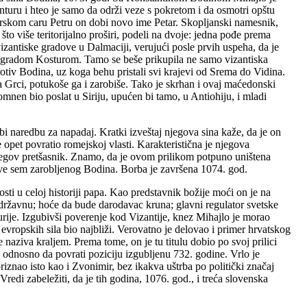
anturu i hteo je samo da održi veze s pokretom i da osmotri opštu
ugarskom caru Petru on dobi novo ime Petar. Skopljanski namesnik,
to više teritorijalno proširi, podeli na dvoje: jedna pođe prema
antiske gradove u Dalmaciji, verujući posle prvih uspeha, da je
d gradom Kosturom. Tamo se beše prikupila ne samo vizantiska
protiv Bodina, uz koga behu pristali svi krajevi od Srema do Vidina.
 Grci, potukoše ga i zarobiše. Tako je skrhan i ovaj maćedonski
nen bio poslat u Siriju, upućen bi tamo, u Antiohiju, i mladi
i naredbu za napadaj. Kratki izveštaj njegova sina kaže, da je on
 opet povratio romejskoj vlasti. Karakteristična je njegova
 njegov pretšasnik. Znamo, da je ovom prilikom potpuno uništena
ve sem zarobljenog Bodina. Borba je završena 1074. god.
sti u celoj historiji papa. Kao predstavnik božije moći on je na
o državnu; hoće da bude darodavac kruna; glavni regulator svetske
rije. Izgubivši poverenje kod Vizantije, knez Mihajlo je morao
 evropskih sila bio najbliži. Verovatno je delovao i primer hrvatskog
aziva kraljem. Prema tome, on je tu titulu dobio po svoj prilici
 odnosno da povrati poziciju izgubljenu 732. godine. Vrlo je
iznao isto kao i Zvonimir, bez ikakva uštrba po politički značaj
edi zabeležiti, da je tih godina, 1076. god., i treća slovenska