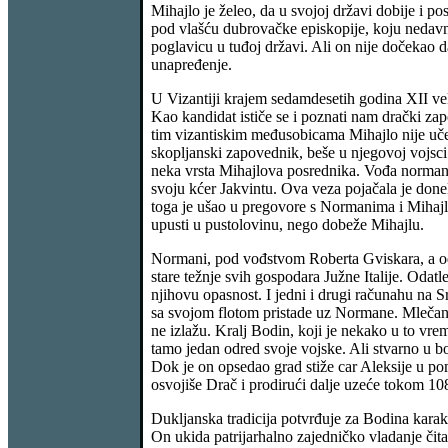
Mihajlo je želeo, da u svojoj državi dobije i p
pod vlašću dubrovačke episkopije, koju nedavno
poglavicu u tuđoj državi. Ali on nije dočekao d
unapređenje.
U Vizantiji krajem sedamdesetih godina XII vek
Kao kandidat ističe se i poznati nam drački za
tim vizantiskim međusobicama Mihajlo nije učes
skopljanski zapovednik, beše u njegovoj vojsci
neka vrsta Mihajlova posrednika. Vođa normanske
svoju kćer Jakvintu. Ova veza pojačala je don
toga je ušao u pregovore s Normanima i Mihajlo
upusti u pustolovinu, nego dobeže Mihajlu.
Normani, pod vođstvom Roberta Gviskara, a od s
stare težnje svih gospodara Južne Italije. Odat
njihovu opasnost. I jedni i drugi računahu na S
sa svojom flotom pristade uz Normane. Mlečani,
ne izlažu. Kralj Bodin, koji je nekako u to vrem
tamo jedan odred svoje vojske. Ali stvarno u b
Dok je on opsedao grad stiže car Aleksije u pom
osvojiše Drač i prodirući dalje uzeće tokom 10
Dukljanska tradicija potvrđuje za Bodina karakt
On ukida patrijarhalno zajedničko vladanje či