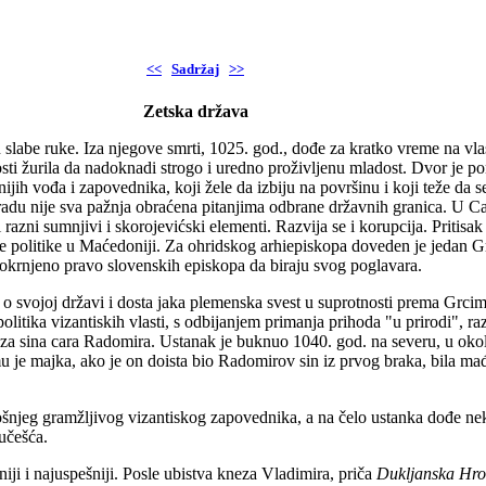
<<
Sadržaj
>>
Zetska država
labe ruke. Iza njegove smrti, 1025. god., dođe za kratko vreme na vla
osti žurila da nadoknadi strogo i uredno proživljenu mladost. Dvor je p
ijih vođa i zapovednika, koji žele da izbiju na površinu i koji teže da 
radu nije sva pažnja obraćena pitanjima odbrane državnih granica. U Ca
razni sumnjivi i skorojevićski elementi. Razvija se i korupcija. Pritisak
ve politike u Maćedoniji. Za ohridskog arhiepiskopa doveden je jedan Gr
i okrnjeno pravo slovenskih episkopa da biraju svog poglavara.
o svojoj državi i dosta jaka plemenska svest u suprotnosti prema Grcima. 
olitika vizantiskih vlasti, s odbijanjem primanja prihoda "u prirodi", r
ao za sina cara Radomira. Ustanak je buknuo 1040. god. na severu, u ok
je majka, ako je on doista bio Radomirov sin iz prvog braka, bila mađa
ošnjeg gramžljivog vizantiskog zapovednika, a na čelo ustanka dođe ne
učešća.
jniji i najuspešniji. Posle ubistva kneza Vladimira, priča
Dukljanska
Hro