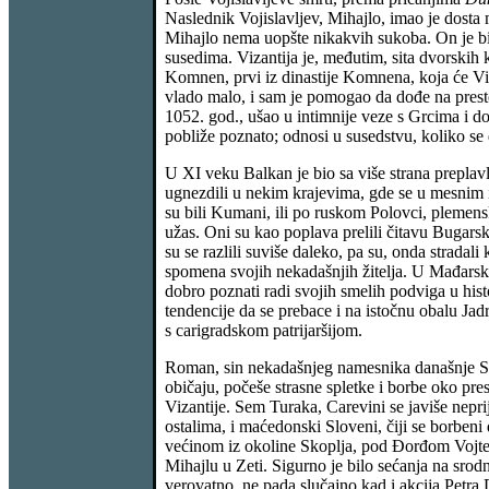
Naslednik Vojislavljev, Mihajlo, imao je dost
Mihajlo nema uopšte nikakvih sukoba. On je bio
susedima. Vizantija je, međutim, sita dvorskih 
Komnen, prvi iz dinastije Komnena, koja će Vizan
vlado malo, i sam je pomogao da dođe na presto 
1052. god., ušao u intimnije veze s Grcima i dob
pobliže poznato; odnosi u susedstvu, koliko se 
U XI veku Balkan je bio sa više strana preplav
ugnezdili u nekim krajevima, gde se u mesnim i
su bili Kumani, ili po ruskom Polovci, plemensk
užas. Oni su kao poplava prelili čitavu Bugarsk
su se razlili suviše daleko, pa su, onda stradal
spomena svojih nekadašnjih žitelja. U Mađarsko
dobro poznati radi svojih smelih podviga u hist
tendencije da se prebace i na istočnu obalu Jad
s carigradskom patrijaršijom.
Roman, sin nekadašnjeg namesnika današnje Srbi
običaju, počeše strasne spletke i borbe oko pre
Vizantije. Sem Turaka, Carevini se javiše nepri
ostalima, i maćedonski Sloveni, čiji se borbeni
većinom iz okoline Skoplja, pod Đorđom Vojteh
Mihajlu u Zeti. Sigurno je bilo sećanja na sro
verovatno, ne pada slučajno kad i akcija Petr