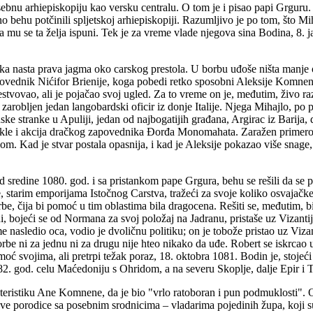
osebnu arhiepiskopiju kao versku centralu. O tom je i pisao papi Grguru.
 behu potčinili spljetskoj arhiepiskopiji. Razumljivo je po tom, što Mi
a mu se ta želja ispuni. Tek je za vreme vlade njegova sina Bodina, 8. 
a nasta prava jagma oko carskog prestola. U borbu uđoše ništa manje od
povednik Nićifor Brienije, koga pobedi retko sposobni Aleksije Komnen
tvovao, ali je pojačao svoj ugled. Za to vreme on je, međutim, živo r
 zarobljen jedan langobardski oficir iz donje Italije. Njega Mihajlo, p
 stranke u Apuliji, jedan od najbogatijih građana, Argirac iz Barija, d
ekle i akcija dračkog zapovednika Đorđa Monomahata. Zaražen primerom
m. Kad je stvar postala opasnija, i kad je Aleksije pokazao više snag
redine 1080. god. i sa pristankom pape Grgura, behu se rešili da se p
le, starim emporijama Istočnog Carstva, tražeći za svoje koliko osvajačk
rbe, čija bi pomoć u tim oblastima bila dragocena. Rešiti se, međutim, 
 bojeći se od Normana za svoj položaj na Jadranu, pristaše uz Vizantiju
e nasledio oca, vodio je dvoličnu politiku; on je tobože pristao uz Vizan
orbe ni za jednu ni za drugu nije hteo nikako da uđe. Robert se iskrcao
oć svojima, ali pretrpi težak poraz, 18. oktobra 1081. Bodin je, stojeć
82. god. celu Maćedoniju s Ohridom, a na severu Skoplje, dalje Epir i T
eristiku Ane Komnene, da je bio "vrlo ratoboran i pun podmuklosti". On j
tave porodice sa posebnim srodnicima – vladarima pojedinih župa, koji