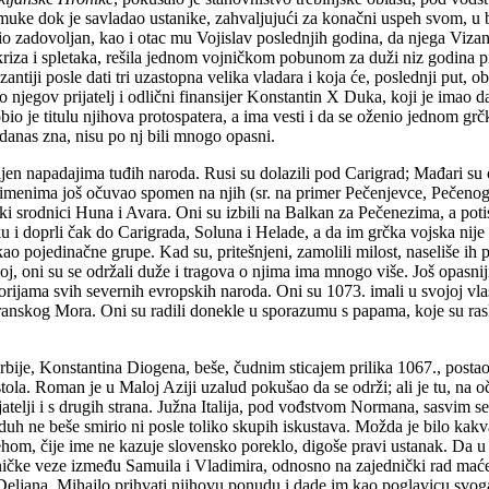
a muke dok je savladao ustanike, zahvaljujući za konačni uspeh svom,
 zadovoljan, kao i otac mu Vojislav poslednjih godina, da njega Vizanti
kriza i spletaka, rešila jednom vojničkom pobunom za duži niz godina pit
tiji posle dati tri uzastopna velika vladara i koja će, poslednji put, obn
njegov prijatelj i odlični finansijer Konstantin X Duka, koji je imao 
io je titulu njihova protospatera, a ima vesti i da se oženio jednom grčk
danas zna, nisu po nj bili mnogo opasni.
ljen napadajima tuđih naroda. Rusi su dolazili pod Carigrad; Mađari su
menima još očuvao spomen na njih (sr. na primer Pečenjevce, Pečenoge 
i srodnici Huna i Avara. Oni su izbili na Balkan za Pečenezima, a poti
u i doprli čak do Carigrada, Soluna i Helade, a da im grčka vojska nije 
i kao pojedinačne grupe. Kad su, pritešnjeni, zamolili milost, naseliše i
j, oni su se održali duže i tragova o njima ima mnogo više. Još opasnij
orijama svih severnih evropskih naroda. Oni su 1073. imali u svojoj vlas
ranskog Mora. Oni su radili donekle u sporazumu s papama, koje su raski
je, Konstantina Diogena, beše, čudnim sticajem prilika 1067., postao 
stola. Roman je u Maloj Aziji uzalud pokušao da se održi; ali je tu, na o
jatelji i s drugih strana. Južna Italija, pod vođstvom Normana, sasvim se
 duh ne beše smirio ni posle toliko skupih iskustava. Možda je bilo kakv
om, čije ime ne kazuje slovensko poreklo, digoše pravi ustanak. Da u 
dničke veze između Samuila i Vladimira, odnosno na zajednički rad maćed
a Deljana. Mihajlo prihvati njihovu ponudu i dade im kao poglavicu sv