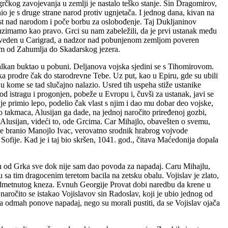
 grčkog zavojevanja u zemlji je nastalo teško stanje. Sin Dragomirov,
io je s druge strane narod protiv ugnjetača. I jednog dana, kivan na
last nad narodom i poče borbu za oslobođenje. Taj Dukljaninov
 uzimamo kao pravo. Grci su nam zabeležili, da je prvi ustanak među
 odveden u Carigrad, a nadzor nad pobunjenom zemljom poveren
jem od Zahumlja do Skadarskog jezera.
alkan buktao u pobuni. Deljanova vojska sjedini se s Tihomirovom.
ka prodre čak do starodrevne Tebe. Uz put, kao u Epiru, gde su ubili
 u kome se tad slučajno nalazio. Usred tih uspeha stiže ustanike
pod istragu i progonjen, pobeže u Evropu i, čuvši za ustanak, javi se
je primio lepo, podelio čak vlast s njim i dao mu dobar deo vojske,
o takmaca, Alusijan ga dade, na jednoj naročito priređenoj gozbi,
 Alusijan, videći to, ode Grcima. Car Mihajlo, obavešten o svemu,
 je branio Manojlo Ivac, verovatno srodnik hrabrog vojvode
 Sofije. Kad je i taj bio skršen, 1041. god., čitava Maćedonija dopala
tan od Grka sve dok nije sam dao povoda za napadaj. Caru Mihajlu,
đu sa tim dragocenim teretom bacila na zetsku obalu. Vojislav je zlato,
i odmetnutog kneza. Evnuh Georgije Provat dobi naredbu da krene u
aročito se istakao Vojislavov sin Radoslav, koji je ubio jednog od
 odmah ponove napadaj, nego su morali pustiti, da se Vojislav ojača