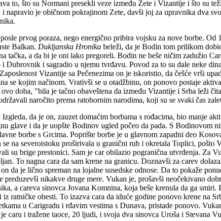
a to, što su Normani presekli veze između Zete i Vizantije i što su teži
i napravio je običnom pokrajinom Zete, davši joj za upravnika dva sv
nika.
uo posle prvog poraza, nego energično pribira vojsku za nove borbe. Od
uste Balkan.
Dukljanska
Hronika
beleži, da je Bodin tom prilikom dobio 
žna tačka, a da bi je oni lako pregoreli. Bodin ne beše ničim zadužio Car
 i Dubrovnik i sagradio u njemu tvrđavu. Povod za to su dale neke dina
 Zaposlenost Vizantije sa Pečenezima on je iskoristio, da češće vrši up
 zna se kojim načinom. Vrativši se u otadžbinu, on ponovo postaje akti
 doba, "bila je tačno obaveštena da između Vizantije i Srba leži čitav p
održavali naročito prema ratobornim narodima, koji su se svaki čas zaleta
. Izgleda, da je on, zauzet domaćim borbama s rođacima, bio manje akti
u glave i da je uopšte Bodinov ugled počeo da pada. S Bodinovom nizb
lavne borbe s Grcima. Poprište borbe je u glavnom zapadni deo Kosova
a se na severoistoku proširivala u granični rub i okretala Toplici, pošt
avali su brige prestonici. Sam je car obilazio pogranična utvrđenja. Za V
pljan. To nagna cara da sam krene na granicu. Doznavši za carev dola
 a on da je lično spreman na lojalne susedske odnose. Da to pokaže ponu
ne preduzevši nikakve druge mere. Vukan je, prošavši neočekivano dobro,
ka, a careva sinovca Jovana Komnina, koja beše krenula da ga smiri. P
 i iz ratničke obesti. To izazva cara da iduće godine ponovo krene na S
pletkama u Carigradu i rđavim vestima s Dunava, pristade ponovo. Vuka
e caru i tražene taoce, 20 ljudi, i svoja dva sinovca Uroša i Stevana V