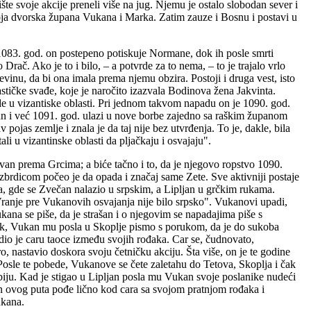
šte svoje akcije preneli više na jug. Njemu je ostalo slobodan sever i
oja dvorska župana Vukana i Marka. Zatim zauze i Bosnu i postavi u
 1083. god. on postepeno potiskuje Normane, dok ih posle smrti
Drač. Ako je to i bilo, – a potvrde za to nema, – to je trajalo vrlo
evinu, da bi ona imala prema njemu obzira. Postoji i druga vest, isto
stičke svađe, koje je naročito izazvala Bodinova žena Jakvinta.
ade u vizantiske oblasti. Pri jednom takvom napadu on je 1090. god.
van i već 1091. god. ulazi u nove borbe zajedno sa raškim županom
ojas zemlje i znala je da taj nije bez utvrđenja. To je, dakle, bila
li u vizantinske oblasti da pljačkaju i osvajaju".
van prema Grcima; a biće tačno i to, da je njegovo ropstvo 1090.
rdicom počeo je da opada i značaj same Zete. Sve aktivniji postaje
, gde se Zvečan nalazio u srpskim, a Lipljan u grčkim rukama.
o Vranje pre Vukanovih osvajanja nije bilo srpsko". Vukanovi upadi,
ukana se piše, da je strašan i o njegovim se napadajima piše s
zak, Vukan mu posla u Skoplje pismo s porukom, da je do sukoba
dio je caru taoce između svojih rođaka. Car se, čudnovato,
 nastavio doskora svoju četničku akciju. Šta više, on je te godine
osle te pobede, Vukanove se čete zaletahu do Tetova, Skoplja i čak
rbiju. Kad je stigao u Lipljan posla mu Vukan svoje poslanike nudeći
n ovog puta pođe lično kod cara sa svojom pratnjom rođaka i
ukana.