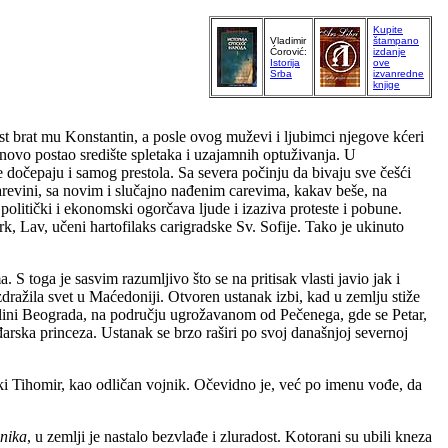
Kupite
Vladimir
štampano
Ćorović:
izdanje
Istorija
ove
Srba
izvanredne
knjige
st brat mu Konstantin, a posle ovog muževi i ljubimci njegove kćeri
onovo postao središte spletaka i uzajamnih optuživanja. U
se dočepaju i samog prestola. Sa severa počinju da bivaju sve češći
revini, sa novim i slučajno nađenim carevima, kakav beše, na
 politički i ekonomski ogorčava ljude i izaziva proteste i pobune.
k, Lav, učeni hartofilaks carigradske Sv. Sofije. Tako je ukinuto
S toga je sasvim razumljivo što se na pritisak vlasti javio jak i
azdražila svet u Maćedoniji. Otvoren ustanak izbi, kad u zemlju stiže
olini Beograda, na području ugrožavanom od Pečenega, gde se Petar,
rska princeza. Ustanak se brzo raširi po svoj današnjoj severnoj
ki Tihomir, kao odličan vojnik. Očevidno je, već po imenu vođe, da
nika
, u zemlji je nastalo bezvlađe i zluradost. Kotorani su ubili kneza