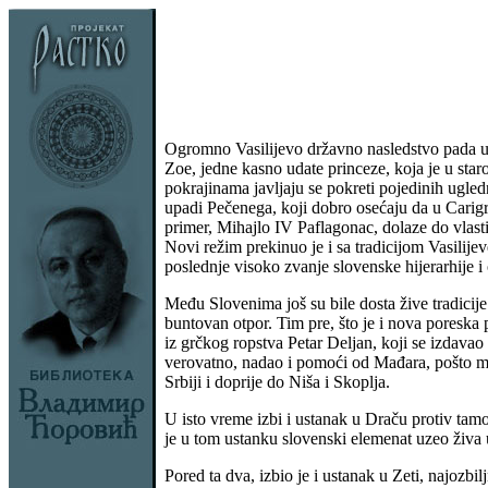
Ogromno Vasilijevo državno nasledstvo pada u s
Zoe, jedne kasno udate princeze, koja je u star
pokrajinama javljaju se pokreti pojedinih ugledn
upadi Pečenega, koji dobro osećaju da u Carig
primer, Mihajlo IV Paflagonac, dolaze do vlasti 
Novi režim prekinuo je i sa tradicijom Vasilije
poslednje visoko zvanje slovenske hijerarhije 
Među Slovenima još su bile dosta žive tradicije 
buntovan otpor. Tim pre, što je i nova poreska p
iz grčkog ropstva Petar Deljan, koji se izdav
verovatno, nadao i pomoći od Mađara, pošto mu 
Srbiji i doprije do Niša i Skoplja.
U isto vreme izbi i ustanak u Draču protiv tam
je u tom ustanku slovenski elemenat uzeo živa 
Pored ta dva, izbio je i ustanak u Zeti, najozbil