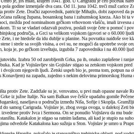
. Umro je, još mlad, krajem 1041. god. U Carigradu je ceo početak nar
za pola godine izmenjaše dva cara. Od 11. juna 1042. treći muž carice
a protiv Zete. Drački zapovednik, patricije Mihajlo, dobi zapoved da 
v Zećana raškog župana, bosanskog bana i zahumskog kneza. Ako bi ta vest
daoci, možda pod nominalnom grčkom vrhovnom vlašću, imali izvesna avt
nkom. Ti su se vladari odazvali pozivu, poslali svoje čete u pomoć i 
ebinjskog područja, a Grci sa velikom vojskom (govori se o 60.000 ljud
ke Zete, i ne htedoše da idu dublje u planine. Na povratku naiđoše sv
stene i strele sa svojih visina, a ovi su, ne mogući da upotrebe svoje 
 koja je, po grčkom izveštaju, izgubila 7 zapovednika i na 40.000 ljudi
jutovidu. Izabra 50 od zarobljenih Grka, pa ih, onako zaplašene i ranj
uka. Kad je Vojislavljev sin Gojislav stigao sa zetskom vojskom pred 
 dvojicom njegovih ljudi. Zetski uspeh bio je, prema tom, potpun na o
st (s Konavljem) na zapadu, zajedno s nekim delovima primorskog Huma 
šta protiv Zete. Zadržale su je, verovatno, u prvi mah opasne navale Ru
 Grke iz južne Italije. Na sam Balkan sve češće upadahu gomile Pečenega
garskoj, naseljava u području između Niša, Sofije i Skoplja. Gramžljivi
ad do samog Carigrada. Vojislav je, zbog svega ovoga, u dalekoj Zeti bi
u izvedene protiv Ivca i Sermona. On se ponudio Vojislavu da mu bude 
taništu. Katakalon je stigao sa ratnim lađama, ali kad je stupio na suho, 
 njima odvedoše Katakalona kao sužnja u Ston. Vojislav je umro u Prapratn
ljansk
e
Hronike
, pokušalo je stanovništvo trebinjske oblasti, pod vo