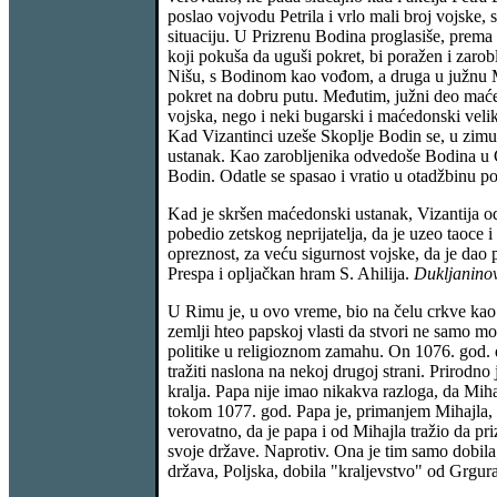
poslao vojvodu Petrila i vrlo mali broj vojske,
situaciju. U Prizrenu Bodina proglasiše, prema
koji pokuša da uguši pokret, bi poražen i zarob
Nišu, s Bodinom kao vođom, a druga u južnu Ma
pokret na dobru putu. Međutim, južni deo mać
vojska, nego i neki bugarski i maćedonski velika
Kad Vizantinci uzeše Skoplje Bodin se, u zimu,
ustanak. Kao zarobljenika odvedoše Bodina u Ca
Bodin. Odatle se spasao i vratio u otadžbinu p
Kad je skršen maćedonski ustanak, Vizantija odl
pobedio zetskog neprijatelja, da je uzeo taoce 
opreznost, za veću sigurnost vojske, da je dao 
Prespa i opljačkan hram S. Ahilija.
Dukljanino
U Rimu je, u ovo vreme, bio na čelu crkve kao p
zemlji hteo papskoj vlasti da stvori ne samo m
politike u religioznom zamahu. On 1076. god. d
tražiti naslona na nekoj drugoj strani. Prirodno
kralja. Papa nije imao nikakva razloga, da Mih
tokom 1077. god. Papa je, primanjem Mihajla, h
verovatno, da je papa i od Mihajla tražio da pr
svoje države. Naprotiv. Ona je tim samo dobila;
država, Poljska, dobila "kraljevstvo" od Grgur