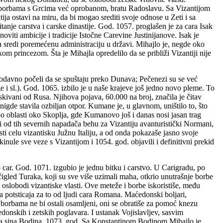
 u borbama s Grcima već oprobanom, bratu Radoslavu. Sa Vizantijom
ja ostavi na miru, da bi mogao srediti svoje odnose u Zeti i sa
anje carstva i carske dinastije. God. 1057. proglašen je za cara Isak
oviti ambicije i tradicije Istočne Carevine Justinijanove. Isak je
da sredi poremećenu administraciju u državi. Mihajlo je, negde oko
om princezom. Šta je Mihajla opredelilo da se približi Vizantiji nije
 odavno počeli da se spuštaju preko Dunava; Pečenezi su se već
i sl.). God. 1065. izbilo je u naše krajeve još jedno novo pleme. To
skivani od Rusa. Njihova pojava, 60.000 na broj, značila je čitav
nigde stavila ozbiljan otpor. Kumane je, u glavnom, uništilo to, što
h po oblasti oko Skoplja, gde Kumanovo još i danas nosi jasan trag
i od tih severnih napadača behu za Vizantiju avanturistički Normani,
ti celu vizantisku Južnu Italiju, a od onda pokazaše jasno svoje
nule sve veze s Vizantijom i 1054. god. objavili i definitivni prekid
car. God. 1071. izgubio je jednu bitku i carstvo. U Carigradu, po
čigled Turaka, koji su sve više uzimali maha, otkrio unutrašnje borbe
 oslobodi vizantiske vlasti. Ove meteže i borbe iskoristiše, među
a potsticaja za to od ljudi cara Romana. Maćedonski boljari,
borbama ne bi ostali osamljeni, oni se obratiše za pomoć knezu
onskih i zetskih poglavara. I ustanak Vojislavljev, sasvim
oga sina Bodina, 1073. god. Sa Konstantinom Bodinom Mihajlo je