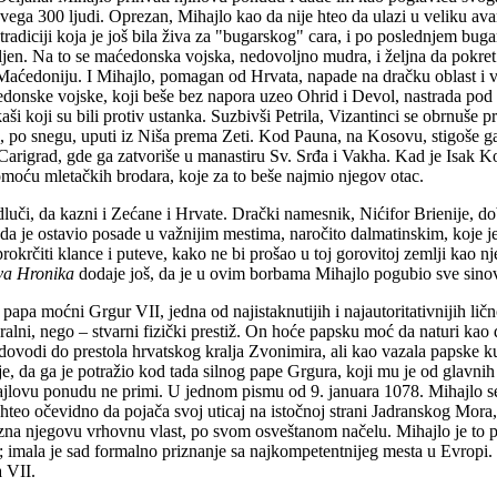
 svega 300 ljudi. Oprezan, Mihajlo kao da nije hteo da ulazi u veliku av
 tradiciji koja je još bila živa za "bugarskog" cara, i po poslednjem b
ljen. Na to se maćedonska vojska, nedovoljno mudra, i željna da pokret š
ćedoniju. I Mihajlo, pomagan od Hrvata, napade na dračku oblast i viz
edonske vojske, koji beše bez napora uzeo Ohrid i Devol, nastrada po
ši koji su bili protiv ustanka. Suzbivši Petrila, Vizantinci se obrnuše 
 po snegu, uputi iz Niša prema Zeti. Kod Pauna, na Kosovu, stigoše ga
rigrad, gde ga zatvoriše u manastiru Sv. Srđa i Vakha. Kad je Isak Kom
omoću mletačkih brodara, koje za to beše najmio njegov otac.
uči, da kazni i Zećane i Hrvate. Drački namesnik, Nićifor Brienije, dob
i da je ostavio posade u važnijim mestima, naročito dalmatinskim, koje je
prokrčiti klance i puteve, kako ne bi prošao u toj gorovitoj zemlji kao
va Hronika
dodaje još, da je u ovim borbama Mihajlo pogubio sve sino
apa moćni Grgur VII, jedna od najistaknutijih i najautoritativnijih lično
oralni, nego – stvarni fizički prestiž. On hoće papsku moć da naturi ka
ovodi do prestola hrvatskog kralja Zvonimira, ali kao vazala papske ku
 je, da ga je potražio kod tada silnog pape Grgura, koji mu je od glavnih
ajlovu ponudu ne primi. U jednom pismu od 9. januara 1078. Mihajlo se n
teo očevidno da pojača svoj uticaj na istočnoj strani Jadranskog Mora,
izna njegovu vrhovnu vlast, po svom osveštanom načelu. Mihajlo je to pr
 imala je sad formalno priznanje sa najkompetentnijeg mesta u Evropi. Vr
a VII.