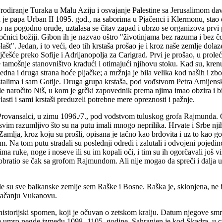
Prodiranje Turaka u Malu Aziju i osvajanje Palestine sa Jerusalimom da
d je papa Urban II 1095. god., na saborima u Pjačenci i Klermonu, stao
a pogodno oruđe, uztalasa se čitav zapad i ubrzo se organizova prvi poh
očnici božiji. Gibon ih je nazvao oštro "životinjama bez razuma i bez č
plašt". Jedan, i to veći, deo tih krstaša prošao je i kroz naše zemlje d
šće preko Sofije i Adrijanopolja za Carigrad. Prvi je prošao, u proleće 
e tamošnje stanovništvo kradući i otimajući njihovu stoku. Kad su, kre
edna i druga strana hoće pljačke; a mržnja je bila velika kod naših i z
talima i sam Gotije. Druga grupa krstaša, pod vođstvom Petra Amijensko
e naročito Niš, u kom je grčki zapovednik prema njima imao obzira i b
asti i sami krstaši preduzeli potrebne mere opreznosti i pažnje.
Provansalci, u zimu 1096./7., pod vođstvom tuluskog grofa Rajmunda. Oni
asvim razumljivo što su na putu imali mnogo neprilika. Hrvate i Srbe nji
Zamlja, kroz koju su prošli, opisana je tačno kao brdovita i uz to kao g
. Na tom putu stradali su poslednji odredi i zalutali i odvojeni pojedinc
ima ruke, noge i noseve ili su im kopali oči, i tim su ih ogorčavali još v
 pobratio se čak sa grofom Rajmundom. Ali nije mogao da spreči i dalja 
ale su sve balkanske zemlje sem Raške i Bosne. Raška je, sklonjena, ne
 jačanju Vukanovu.
storijski spomen, koji je očuvan o zetskom kralju. Datum njegove smr
 je umro negde između 1098.-1105. godine. Sahranjen je kod Skadra, u c