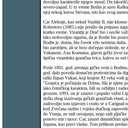
dovoljno karakteriše njegov moral. On iskorišćav
severo-zapad. U to vreme Bodin je uzeo Rašku 
njoj nekog kneza Stevana, isto kao svog names
Car Aleksije, kao nekad Vasilije II, nije klon
Robertove (1085.) nije prisilio da potpuno nap
kratko vreme. Vizantiji je Drač bio i suviše va
tako nedovoljno sigurna, da je Bodin bio poseo
Bodin je, doista, bio čovek vrlo nemirna duha.
bio zarobljen, ali se brzo dočepao slobode, ne
Vukanom. Ana Komnina, glavni grčki izvor za ovo
tipična vizantiska granična ivica, kakvu su oni 
Posle 1091. god. prestaju grčke vesti o Bodinu
god. dalo povoda domaćim protivnicima da dign
raški župan Vukan, koji krajem XI veka vodi g
"Granica je počinjala na Drimu, išla je njime p
iako četničkog karaktera, bili su ozbiljni i zad
grozom. 1093. on je zauzeo i popalio važni Li
došlo zbog izazivanja grčkih graničnih vlasti,
zadovoljio tom izjavom i vratio se u Carigrad 
kod Zvečana razbio i vojsku dračkog zapovedni
do Vranja, ne radi osvajanja, nego radi pljačke
ponovo mir i taoce. Car, zauzet dinastičkim s
župana, kao pravi vladar. Tom prilikom predao j