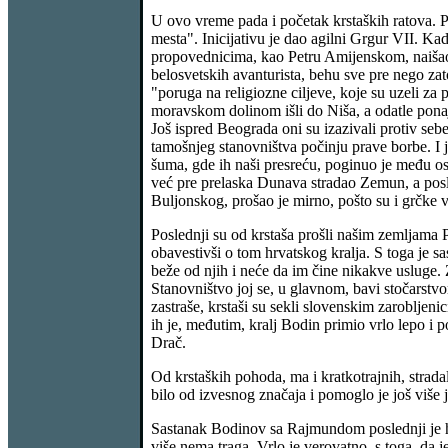
U ovo vreme pada i početak krstaških ratova. 
mesta". Inicijativu je dao agilni Grgur VII. Ka
propovednicima, kao Petru Amijenskom, naišao n
belosvetskih avanturista, behu sve pre nego zat
"poruga na religiozne ciljeve, koje su uzeli za 
moravskom dolinom išli do Niša, a odatle ponajče
Još ispred Beograda oni su izazivali protiv seb
tamošnjeg stanovništva počinju prave borbe. I j
šuma, gde ih naši presreću, poginuo je među os
već pre prelaska Dunava stradao Zemun, a posl
Buljonskog, prošao je mirno, pošto su i grčke vl
Poslednji su od krstaša prošli našim zemljama 
obavestivši o tom hrvatskog kralja. S toga je s
beže od njih i neće da im čine nikakve usluge. 
Stanovništvo joj se, u glavnom, bavi stočarstvom
zastraše, krstaši su sekli slovenskim zarobljenic
ih je, međutim, kralj Bodin primio vrlo lepo i
Drač.
Od krstaških pohoda, ma i kratkotrajnih, strad
bilo od izvesnog značaja i pomoglo je još više
Sastanak Bodinov sa Rajmundom poslednji je hi
više nema traga. Vrlo je verovatno, s toga, da