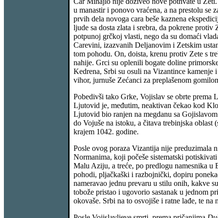
Car Mihajlo nije doživeo nove pothvate u Zeti
u manastir i ponovo vraćena, a na prestolu se 
prvih dela novoga cara beše kaznena ekspedicij
ljude sa dosta zlata i srebra, da pokrene proti
potpunoj grčkoj vlasti, nego da su domaći vla
Carevini, izazvanih Deljanovim i Zetskim usta
tom pohodu. On, doista, krenu protiv Zete s tr
nahije. Grci su oplenili bogate doline primors
Kedrena, Srbi su osuli na Vizantince kamenje i 
vihor, jurnuše Zećanci za preplašenom gomilom,
Pobedivši tako Grke, Vojislav se obrte prema L
Ljutovid je, međutim, neaktivan čekao kod Klob
Ljutovid bio ranjen na megdanu sa Gojislavom i
do Vojuše na istoku, a čitava trebinjska obla
krajem 1042. godine.
Posle ovog poraza Vizantija nije preduzimala ni
Normanima, koji počeše sistematski potiskivati
Malu Aziju, a treće, po predlogu namesnika u Bu
pohodi, pljačkaški i razbojnički, dopiru ponek
nameravao jednu prevaru u stilu onih, kakve s
tobože pristao i ugovorio sastanak u jednom pris
okovaše. Srbi na to osvojiše i ratne lađe, te na
Posle Vojislavljeve smrti, prema pričanjima
Duk