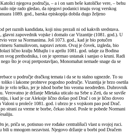
 Katolici njegova područja, – a i on sam beše katoličke vere, – behu
hailo nije rado gledao, da njegovi podanici imaju svog verskog
januara 1089. god., barska episkopija dobila dugo željeno
 pet raznih kandidata, koji nisu prezali ni od kakvih sredstava.
, glavni zapovednik vojske i domalo car Vizantije (1081. god.). U
azvio veze sa Normanima. Još 1073. god., kad je bio potučen
o primeru Samuilovom, napravi zetom. Ovaj je čovek, izgleda, bio
olazi lično kralju Mihajlu i u aprilu 1081. god. udaje za Bodina
 svog prethodnika, i on je spremao ustanak i sanjao o kruni. Radi
e, nego što je ovaj pretpostavljao, Monomahat nemade snage da se
rebace u područje dračkog temata i da se tu stalno ugnezde. To su
e toliko i lakome prohteve pogodno područje. Vizantija je brzo osetila
bilo je vrlo teško, jer je ishod borbe bio veoma neodređen. Dubrovnik
. Verovatno je držanje Mletaka uticalo na Srbe u Zeti, da se suviše
tiju, i kad je car Aleksije lično došao pod Drač i on je lično doveo
 u Valoni u proleće 1081. god. i ubrzo je s vojskom pao pod Drač.
i po strani za vreme te borbe, čekao ishod. Posle te pobede Normani
esaliju.
e, priča se, potisnuo sve rođake centrališući vlast u svojoj ruci.
 su bili u mnogom nezavisni. Njegovo držanje u borbi pod Dračem