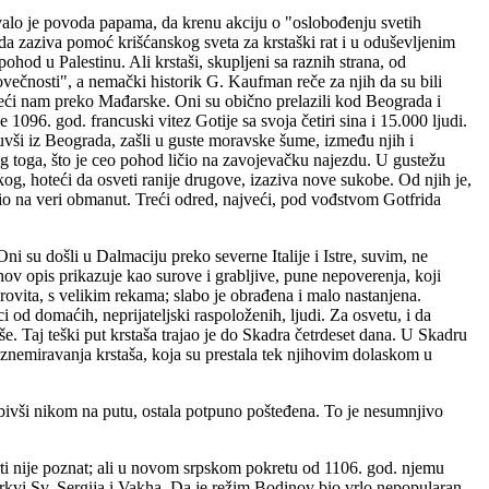
valo je povoda papama, da krenu akciju o "oslobođenju svetih
 da zaziva pomoć krišćanskog sveta za krstaški rat i u oduševljenim
od u Palestinu. Ali krstaši, skupljeni sa raznih strana, od
ovečnosti", a nemački historik G. Kaufman reče za njih da su bili
olazeći nam preko Mađarske. Oni su obično prelazili kod Beograda i
1096. god. francuski vitez Gotije sa svoja četiri sina i 15.000 ljudi.
nuvši iz Beograda, zašli u guste moravske šume, između njih i
bog toga, što je ceo pohod ličio na zavojevačku najezdu. U gustežu
g, hoteći da osveti ranije drugove, izaziva nove sukobe. Od njih je,
io na veri obmanut. Treći odred, najveći, pod vođstvom Gotfrida
 su došli u Dalmaciju preko severne Italije i Istre, suvim, ne
hov opis prikazuje kao surove i grabljive, pune nepoverenja, koji
orovita, s velikim rekama; slabo je obrađena i malo nastanjena.
i od domaćih, neprijateljski raspoloženih, ljudi. Za osvetu, i da
iše. Taj teški put krstaša trajao je do Skadra četrdeset dana. U Skadru
uznemiravanja krstaša, koja su prestala tek njihovim dolaskom u
 bivši nikom na putu, ostala potpuno pošteđena. To je nesumnjivo
ti nije poznat; ali u novom srpskom pokretu od 1106. god. njemu
rkvi Sv. Sergija i Vakha. Da je režim Bodinov bio vrlo nepopularan