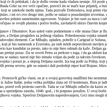
oji će ih pritiskati, i da je došlo vreme kada vladara nestaje. Ali posle
bada Grke na sve veće opačine, praveći im se inače kao prijatelj, a bun
e, koji se zatekoše među njima. Tada pozvaše Dobroslava, koji primi v
slav, i mi svi ovo drugo ime, pošto se nalazi u pouzdanijim izvorima,
 završen jednim nametnutim ugovorom. Vojislav je bio uzet za taoca i
dočepao se svojih planina i počeo borbu, zavladavši ubrzo čitavim kra
anov i Tihomirov. Kao usled vatre podmetnute s više strana čitav je B
ijen, a Deljan proglašen za jedinog vladara. Pobedonosna vojska ustani
zadovoljni elementi. Car Mihajlo, uplašen, pobeže u Carigrad iz Soluna,
, koji je bio namesnik u Erzeruku, pa radi nekih nepravilnosti stavljen 
vio kao kandidat za presto, iako to nije hteo odmah da kaže. Deljan ga 
 pretrpi poraz. Da se osveti Petru za prekore s toga, i da ga ukloni ka
emu se nadao; narod nije bio nimalo voljan da pođe za takvim čovekom.
sku i porazi je, a slepog Deljana zarobi. Iza tog pođe za Prilep, koji
šli prema severu, gde su ustanici dali poslednji otpor kod Bojane, blizu
. Proteravši grčke vlasti, on je u svojoj gorovitoj otadžbini bio nesme
iz Južne Italije, jedna velika pošiljka zlata od 10 kentenara. Bura je la
žao, pored svih protesta carevih. Tada se car Mihajlo odlučio da kazn
 u spremljenu zasedu, 1040. god., i bi potpuno poražen. U ovoj borbi n
jihovu vojsku. Sprečeni Deljanovim napredovanjem, Grci nisu mogli da