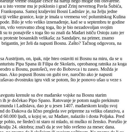
slednje vreme ostajale češće na hartiji nego mogle biti ostvarene.
a u isto vreme mu je poklonio i grad Zrinj nevernog Pavla Šubića,
ci Frankopana. Samoj kraljevini Bosni Ladislav je, na želju jedne
adiciji velike granice, koje je imala u vremena već polumitskog Kulina
pode. Bilo je vrlo veliko iznenađenje, kad se u septembru te godine
m, vrlo verovatno zbog toga, što je bio nezadovoljan svojim
su to ponajviše s toga što su znali da Mađari ističu Ostoju zato jer
u proteste bosanskih velikaša; za Sandaljev, na primer, znamo
 brigantin, jer želi da napusti Bosnu. Zašto? Tačnog odgovora, na
a Austrijom, on, ipak, nije hteo ostaviti ni Bosnu na miru, da se u
nturistu Pipa Spana ili Filipa de Skolaris, oprobanog ratnika za koga
 prodro u Bosnu, pustošeći, sve do Bobovca i tu zaseo. Možda je
stao. Ako popusti Bosnu on gubi sve, naročito ako je napusti
okušavao dvostruku igru vidi se potom, što je ponovo ušao u veze s
 U avgustu krenule su dve mađarske vojske na Bosnu starim
m ih je dočekao Pipo Spano. Ratovanje je potom naglo prekinuto
gismunda i Ladislava, dao je u jesen 1407. mađarskom kralju svoj
und do Đakova da lično pregleda sve pripreme za veliku ofanzivu, a
 60.000 ljudi, u kojoj se, uz Mađare, nalazilo i dosta Poljaka. Pred
 pobio, ne štedeći ni staro ni mlado, ni muško ni žensko. Porušio je
ralju 24. oktobra; znači da je sve bilo svršeno za mesec dana.