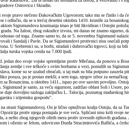
avle Radenović. Da bi došao do sredstava za borbu, a verovatno i s tog
gradove Ostrovicu i Skradin.
 svoje pravo stečeno Đakovačkim Ugovorom; tako mu se činilo i da će n
se i odlučio, da se u trećoj desetini oktobra 1410. kruniše za bosansk
aktom Sigismundova krunisanja imao je biti likvidiran i Ostojin položaj
u gradu. Na žalost, zbog oskudice izvora, mi danas ne znamo sigurno, d
 odustao od toga. Znamo samo to, da se 5. novembra Sigismund nalazio 
vali i Sandalj i Pavle. Da se Sigismundovi protivnici nisu osećali pot
ona. U Srebrenici su, u borbi, stradali i dubrovački trgovci, koji su b
lja turska vojska cenila na 7.000 ljudi.
 jedan deo svoje vojske spremljene protiv Mlečana, da ponovo u Bosni 
radanja zemlje i sve teškoće s ovim borbama u vezi, ponudili su Sigismund
slava, kome su se uzalud obraćali, u taj mah su bila potpuno zauzela pit
iko poraza, pa je postao mekši; a sem toga, njegov izbor za nemačkog ca
um sa Bosancima, u oktobru 1411., ispao po ove sasvim povoljno. Ostoja j
. Sigismund je samo, za veću sigurnost, zadržao oblast Soli i Usore, 
e daje dovoljno razloga zaključku L. Talocija, poznatog mađarskog histo
ugarsku i srijemsku gospodu".
 strani Sigismundovoj. On je lično optuživao kralja Ostoju, da sa Tur
Opozicija protiv njega postajala je sve veća. Splićani nisu krili svoje n
, a nešto zbog njegovih oštrih mera protiv izvesnih njihovih građana. A
om i oženio se Jelom, udovicom Đurđa Stracimirovića Balšića, a ćerkom