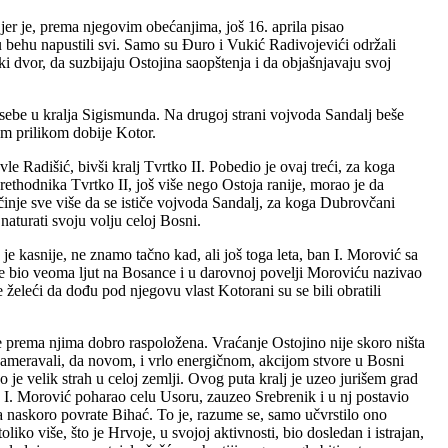
er je, prema njegovim obećanjima, još 16. aprila pisao
u behu napustili svi. Samo su Đuro i Vukić Radivojevići održali
 dvor, da suzbijaju Ostojina saopštenja i da objašnjavaju svoj
 sebe u kralja Sigismunda. Na drugoj strani vojvoda Sandalj beše
om prilikom dobije Kotor.
le Radišić, bivši kralj Tvrtko II. Pobedio je ovaj treći, za koga
ethodnika Tvrtko II, još više nego Ostoja ranije, morao je da
očinje sve više da se ističe vojvoda Sandalj, za koga Dubrovčani
naturati svoju volju celoj Bosni.
 kasnije, ne znamo tačno kad, ali još toga leta, ban I. Morović sa
je bio veoma ljut na Bosance i u darovnoj povelji Moroviću nazivao
 želeći da dođu pod njegovu vlast Kotorani su se bili obratili
e prema njima dobro raspoložena. Vraćanje Ostojino nije skoro ništa
ameravali, da novom, i vrlo energičnom, akcijom stvore u Bosni
 je velik strah u celoj zemlji. Ovog puta kralj je uzeo jurišem grad
I. Morović poharao celu Usoru, zauzeo Srebrenik i u nj postavio
a naskoro povrate Bihać. To je, razume se, samo učvrstilo ono
 više, što je Hrvoje, u svojoj aktivnosti, bio dosledan i istrajan,