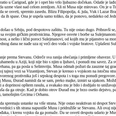
vratio u Carigrad, gde je i opet bio vrlo ljubazno dočekan. Odatle je la
a uzme vlast nad celom zemljom. Ali ni Musa nije mirovao. On je u Trak
se osveti, spremio zasedu. Blizu Filipopolja, 4. jula, Vuk i Lazar B
a ih spase. Ona je uspela samo toliko, da je ponovo, nedaleko od Jedr
došao u Srbiju, pod despotovu zaštitu. Tu nije ostao dugo. Pribravši se
 sa svojim grčkim protivnicima. Njegove osvete i borbe sa Sulejmanom i
lnost, a nešto i lični poroci Sulejmanovi, od kojih mu je pijanstvo sa mo
 jednog dana ne nađe uza nj veći deo vođa i vojske bratove. Uplašeni Su
je prema Stevanu. Odreče sva ranija obećanja i primljene obaveze. U ist
uhamedu u Aziji, koji nije bio s njim u ljubavi, i ponudi mu savez. Za
Orhana, pa ga posla u Selimvriju. Musa odmah požuri da zauzme taj gr
oj tajnoj vezi sa Vizantijom, Stevan je krenuo s vojskom na istočnu stra
 otvorenog protivnika još i srpskog despota i s toga mu ponudi pregovore
itog Musu, Đurađ namisli da se sam, preko majke, izmiri sa ujakom. Možd
i a doprinosi opštem rasulu, a svakako mu je bilo i dodijalo to unižavaju
a da ga otruje. Kad je dobio otrov Đurađ mu je brzo osetio dejstvo, pa
u, tamošnjim Grcima i Orhanu.
a spremaju ustanke na više strana. Nije ostao neaktivan ni despot Steva
vednici s tih strana napustiše Musu i pridružiše se Stevanu. Ali ovaj n
ođaka, i krenu vojsku da ga pomaže. Da se osveti despotu udario je Mus