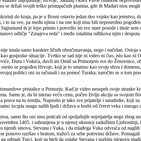
 Mađare najopasnije, Hrvoje, Sandalj i knez Pavle ostadoše nepovređen
 su se držali svojih teško pristupačnih planina, gde ih Mađari nisu mogli l
koristi do kraja, pa je u Bosni ostavio jedan deo vojske kao jemstvo, d
ti, i to na sve, pa među njima i na one koji nisu bili neposredno pogođ
 Sigismund ih je lepo primio i potvrdio im sve stare posede i titule sem o
novi odličje "Zmajeva reda" i među ostalima odlikova njim i despota S
ja nije imala samo karakter ličnih obračunavanja, nego i načelan. Ostoja
o gospodar situacije. Tvrtko se sad nije ni video ni čuo, isto kao ni 
viće, Đuru i Vukića, davši im Omiš sa Primorjem sve do Žrnovnice, obl
setio se pogođen Hrvoje, koji je to smatrao kao svoju sferu i domenu, 
svojoj politici oni su računali i na pomoć Turaka; naročito se u tom pra
smundove pristalice u Primorju. Kad je video neuspeh svoje stranke kral
ima. Samo je, da bi isterao veću cenu, počeo življu akciju sa svojom f
 prava na tu zemlju. Napustio je tako sve prijatelje i saradnike, koji 
 znatno iscrpla snagu naših ljudi i država u borbi od četvrt veka i mnog
tresa, samo što oni nisu poticali od spoljašnjih neprijatelja nego zbog 
. novembra 1405. i sahranjena je u njenoj ukusnoj zadužbini Ljubostinj
eđu njenih sinova, Stevana i Vuka, i da mlađega Vuka odvraća od naglih 
uk se ponovo razišao s bratom, tražeći za sebe polovinu države. Pomagal
u ga odmah Turci, koji su hteli da oslabe Stevana i suzbiju njegovu mađa