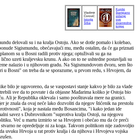
Kupite
Vladimir
štampano
Ćorović:
izdanje
Istorija
ove
Srba
izvanredne
knjige
mundu delovali su i na kralja Ostoju. Ako se dotle pomalo i kolebao,
ponude Sigismundu, obećavajući mu, među ostalim, da će ga priznati
lanom su u Bosni radili protiv njega; optuživali su ga na
ično uzeti kraljevsku krunu. A ako on to ne ushtedne postavljali su
 vreme nalazio i u njihovom gradu. Na Sigismundovom dvoru, sem što
ari u Bosni" on treba da se sporazume, u prvom redu, s Hrvojem, da
e bilo je ugovoreno, da se vaspostavi stanje kakvo je bilo za vlade
rebili sve da to povrate i da objasne Mađarima koliko je Ostoja bio
. Ali je Republika oklevala i samo pooštravala mere na granici.
r je znala da ovaj neće lako dozvoliti da njegov štićenik na prestolu
rotivnosti", koja je nastala među Bosancima, "i kako jedan ide
ormalni savez s Dubrovnikom "suprotiva kralju Ostoji, na njegovu
olitiku. Već u martu izmirio se sa Hrvojem i obećao mu da će preći
se stvarno ne opredeljuje ni za koga. Takvom politikom nije zadovoljio
 da uvuku Hrvoja u rat protiv kralja i da njihova i Hrvojeva vojska
srušen.