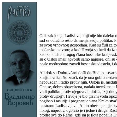
Odlazak kralja Ladislava, koji nije bio daleko 
sad se odlučno rešio da menja svoju politiku.
za svog vrhovnog gospodara. Kad su čuli za to 
mađarskom dvoru; a kod Hrvoja su hteli da izaz
kao kandidata drugog člana bosanske kraljevsk
su o Ostoji imali govoriti samo najgore, oni s
posle međusobno zavadi bosansku vlastelu, i da
Ali dok su Dubrovčani došli do Budima stvar je
kralja Tvrtka; što znači, da je ona gubila neda
nepouzdan i radio protiv njih. Ostoja je, međ
Ona se, dobro obaveštena, nadala metežima u Bos
vodi politiku protiv njegove. I, doista, iz je
protiv drugog". Hrvoje je bio glavni vođa opozi
pogibao i rasutije i prognanije vana Kralevstv
na stranu Ladislavljevu. Ali to obećanje nije i
nikog; naprotiv, ogorčio je i jedne i druge. Ras
prodre sve do Rame, gde im je flota popalila Dr