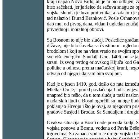
kraj i napao Novo Brdo, ali je tu bio odbijen,
hteo sačekati, jer je želeo da sačuva snagu za 
vojska slomila je brzo protivnika, a izdajom je
tad nalazio i Đurađ Branković. Posle Orhanova 
dao mu, od prvog dana, vidan i ugledan značaj. 
privrednoj i moralnoj obnovi.
Sa Bosnom to nije bio slučaj. Posledice građans
države, nije bilo čoveka sa čvrstinom i ugledo
brodolom i koji se na vlast vratio ne svojim s
sve više energični Sandalj. God. 1406. on se ja
strani. Iz svog tvrdog orlovskog Ključa kod Ga
politike u odnosu prema mađarskoj kruni, nego
odvaja od njega i da sam bira svoj put.
Kad je u jesen 1410. god. došlo do rata između
Mletke. On je, i pored povlačenja Ladislavljeva,
unapred bio rešio, da u tom slučaju traži naslo
mađarskih ljudi u Bosni ogorčili su mnoge ljude 
poklanjao Hrvoju i što je ovaj, sa njegovim pri
gradove Susjed i Brodar. Sa Sandaljem i drugim 
Ovakva situacija u Bosni dade povoda kralju Sig
vojska ponova u Bosnu, vođena od Pavla Bešenji
trgovcima. Sa zapada vodio je drugu vojsku her