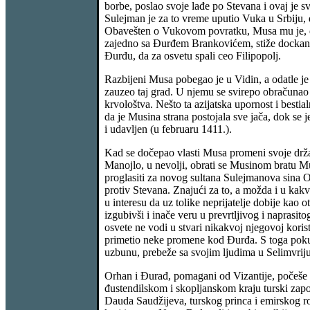
borbe, poslao svoje lađe po Stevana i ovaj je s
Sulejman je za to vreme uputio Vuka u Srbiju, d
Obavešten o Vukovom povratku, Musa mu je, da 
zajedno sa Đurđem Brankovićem, stiže dockan d
Đurđu, da za osvetu spali ceo Filipopolj.
Razbijeni Musa pobegao je u Vidin, a odatle je 
zauzeo taj grad. U njemu se svirepo obračunao
krvološtva. Nešto ta azijatska upornost i bestia
da je Musina strana postojala sve jača, dok se
i udavljen (u februaru 1411.).
Kad se dočepao vlasti Musa promeni svoje držan
Manojlo, u nevolji, obrati se Musinom bratu M
proglasiti za novog sultana Sulejmanova sina 
protiv Stevana. Znajući za to, a možda i u kakv
u interesu da uz tolike neprijatelje dobije kao
izgubivši i inače veru u prevrtljivog i napras
osvete ne vodi u stvari nikakvoj njegovoj korist
primetio neke promene kod Đurđa. S toga pokuš
uzbunu, prebeže sa svojim ljudima u Selimvrij
Orhan i Đurađ, pomagani od Vizantije, počeše d
đustendilskom i skopljanskom kraju turski zapo
Dauda Saudžijeva, turskog princa i emirskog r