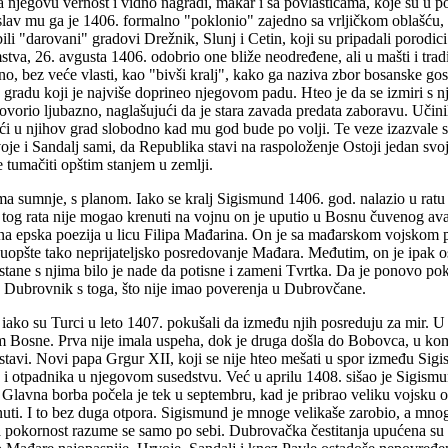
a njegovu vernost i vidno nagradi, makar i sa povlasticama, koje su u po
lav mu ga je 1406. formalno "poklonio" zajedno sa vrljičkom oblašću, 
bili "darovani" gradovi Drežnik, Slunj i Cetin, koji su pripadali porodi
emstva, 26. avgusta 1406. odobrio one bliže neodređene, ali u mašti i tr
o, bez veće vlasti, kao "bivši kralj", kako ga naziva zbor bosanske gos
adu koji je najviše doprineo njegovom padu. Hteo je da se izmiri s nji
vorio ljubazno, naglašujući da je stara zavada predata zaboravu. Učinili 
oći u njihov grad slobodno kad mu god bude po volji. Te veze izazvale s
je i Sandalj sami, da Republika stavi na raspoloženje Ostoji jedan svoj
e tumačiti opštim stanjem u zemlji.
ma sumnje, s planom. Iako se kralj Sigismund 1406. god. nalazio u ratu s
 tog rata nije mogao krenuti na vojnu on je uputio u Bosnu čuvenog ava
odna epska poezija u licu Filipa Mađarina. On je sa mađarskom vojskom
 uopšte tako neprijateljsko posredovanje Mađara. Međutim, on je ipak o
 ostane s njima bilo je nade da potisne i zameni Tvrtka. Da je ponovo p
 Dubrovnik s toga, što nije imao poverenja u Dubrovčane.
a, iako su Turci u leto 1407. pokušali da između njih posreduju za mir.
m Bosne. Prva nije imala uspeha, dok je druga došla do Bobovca, u ko
nastavi. Novi papa Grgur XII, koji se nije hteo mešati u spor između Si
a i otpadnika u njegovom susedstvu. Već u aprilu 1408. sišao je Sigism
Glavna borba počela je tek u septembru, kad je pribrao veliku vojsku od
uti. I to bez duga otpora. Sigismund je mnoge velikaše zarobio, a mnoge
a pokornost razume se samo po sebi. Dubrovačka čestitanja upućena su k