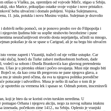
đom otišao u Vlašku, pa, opremljen od vojvode Mirče, stigao u Srbiju.
iji, oko Marice, prikupljao ostatke svoje vojske i nove pristalice.
ranković behu uhvaćeni i domalo pobijeni. Vojska Sulejmanova,
ena, 11. jula, potukla i novu Musinu vojsku. Sulejman je dozvolio
, i dobivši nešto pomoći, on je ponovo prodro sve do Filipopolja i
 njegovim ljudima bile su uopšte strahovito bezobzirne i pune
mentima neuračunljivosti stvorilo dosta neprijatelja, učinili su mnogo,
lejman pokušao je da se spase u Carigrad, ali je na begu bio uhvaćen
o vreme zapreti i Vizantiji, tražeći od nje velike ustupke. Car
 svaki slučaj, hoteći da Turke zabavi međusobnom borbom, dade
ad, vodeći sa sobom i Đurđa Brankovića kao glavnog pretendenta
nu. Ušao je u pirotsku oblast i počeo osvajanja. Musi nije moglo biti
. Bojeći se, da kao cena tih pregovora ne pane njegova glava, a
a mu je sinulo pred očima, da sva ta njegova politika porodične
će potucanje i udvorištvo. Musa je nešto ili načuo o tom ili je
 je upotrebio za vremena lek i spasao se. Odmah potom, insceniravši
n, koji je hteo da se koristi ovim turskim neredima. U
ije pomagao Orhana i njegovu akciju, nego za novog sultana istaknu
a iznenada, početkom zime 1412., na Srbiju. Oplenio je vranjski