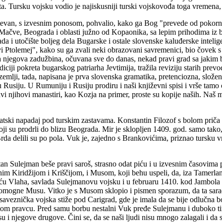
. Tursku vojsku vodio je najiskusniji turski vojskovođa toga vremena, 
 Stevan, s izvesnim ponosom, pohvalio, kako ga Bog "prevede od pokorno
čve, Beograda i oblasti južno od Kopaonika, sa lepim prihodima iz bog
da i utočište boljeg dela Bugarske i ostale slovenske kaluđerske inteli
novi Ptolemej", kako su ga zvali neki obrazovani savremenici, bio čove
epa njegova zadužbina, očuvana sve do danas, nekad pravi grad sa jaki
adiciji pokreta bugarskog patriarha Jevtimija, tražila reviziju starih pre
emlji, tada, napisana je prva slovenska gramatika, pretenciozna, složen
u Rusiju. U Rumuniju i Rusiju prodiru i naši književni spisi i vrše tam
tavi njihovi manastiri, kao Kozja na primer, proste su kopije naših. Na
 bratski napadaj pod turskim zastavama. Konstantin Filozof s bolom prič
koji su prodrli do blizu Beograda. Mir je sklopljen 1409. god. samo tak
 delili su po pola. Vuk je, zajedno s Brankovićima, priznao tursku vrhov
tan Sulejman beše pravi saroš, strasno odat piću i u izvesnim časovima 
 Kiridžijom i Kriščijom, i Musom, koji behu uspeli, da, iza Tamerlano
 Vlaha, savlada Sulejmanovu vojsku i u februaru 1410. kod Jambola i p
 pomogne Musu. Vitko je s Musom sklopio i pismen sporazum, da ta sar
saveznička vojska stiže pod Carigrad, gde je imala da se bije odlučna bo
 tom pravcu. Pred samu borbu nestalni Vuk pređe Sulejmanu i duboko tim
u i njegove drugove. Čini se, da se naši ljudi nisu mnogo zalagali i d