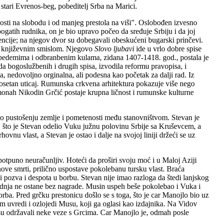
stari Evrenos-beg, pobeditelj Srba na Marici.
sti na slobodu i od manjeg prestola na viši". Oslobođen izvesno
atih rudnika, on je bio upravo počeo da sređuje Srbiju i da joj
gencije; na njegov dvor su dobegavali obeskućeni bugarski prinčevi.
k s književnim smislom. Njegovo
Slovo ljubavi
ide u vrlo dobre spise
m bedemima i odbranbenim kulama, zidana 1407-1418. god., postala je
voda bogoslužbenih i drugih spisa, izvodila reformu pravopisa, i
a, nedovoljno orginalna, ali podesna kao početak za dalji rad. Iz
o osetan uticaj. Rumunska crkvena arhitektura pokazuje više nego
š monah Nikodin Grčić postaje krupna ličnost i rumunske kulturne
a o pustošenju zemlje i pometenosti među stanovništvom. Stevan je
o, što je Stevan odelio Vuku južnu polovinu Srbije sa Kruševcem, a
nu vlast, a Stevan je ostao i dalje na svojoj liniji držeći se uz
potpuno neuračunljiv. Hoteći da proširi svoju moć i u Maloj Aziji
ve smrti, prilično uspostave pokolebanu tursku vlast. Braća
ozva i despota u borbu. Stevan nije imao razloga da štedi lanjskog
adnja ne ostane bez nagrade. Musin uspeh beše pokolebao i Vuka i
rba. Pred grčku prestonicu došlo se s toga, što je car Manojlo bio uz
 uvredi i ozlojedi Musu, koji ga oglasi kao izdajnika. Na Vidov
a su održavali neke veze s Grcima. Car Manojlo je, odmah posle