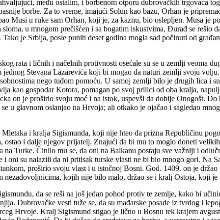
 zahvaljujući, među ostalim, i borbenom otporu dubrovačkih trgovaca t
opasnije borbe. Za to vreme, imajući Solun kao bazu, Orhan je pripremao 
 pao Musi u ruke sam Orhan, koji je, za kaznu, bio oslepljen. Musa je p
sloma, u mnogom prečišćen i sa bogatim iskustvima, Đurađ se rešio da se
Tako je Srbija, posle punih deset godina mogla sad počinuti od građansko
kog rata i ličnih i načelnih protivnosti osećale su se u zemlji veoma d
m jednog Stevana Lazarevića koji bi mogao da naturi zemlji svoju volju
posobnostima nego tuđom pomoću. U samoj zemlji bilo je drugih lica i s
vlja kao gospodar Kotora, pomagan po svoj prilici od oba kralja, napulj
cka on je proširio svoju moć i na istok, uspevši da dobije Onogošt. Do
 se u glavnom oslanjao na Hrvoja; ali otkako je ojačao i sagledao mno
 Mletaka i kralja Sigismunda, koji nije hteo da prizna Republičinu po
 ostao i dalje njegov prijatelj. Znajući da bi mu to moglo doneti velikih
na na Turke. Činilo mu se, da oni na Balkanu postaju sve važniji i odlu
i oni su nalazili da ni pritisak turske vlasti ne bi bio mnogo gori. Na 
stankom, proširio svoju vlast i u istočnoj Bosni. God. 1409. on je držao
nezadovoljnicima, kojih nije bilo malo, držao se i kralj Ostoja, koji j
ismundu, da se reši na još jedan pohod protiv te zemlje, kako bi učinio
ja. Dubrovačke vesti tuže se, da su mađarske posade iz tvrdog i lepog
ceg Hrvoje. Kralj Sigismund stigao je lično u Bosnu tek krajem avgusta