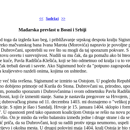
<<
Sadržaj
>>
Mađarska prevlast u Bosni i Srbiji
od toga da izgleda kao beg, i približavanje srpskog despota kralju Sigis
 Preko mačvanskog bana Ivana Marota (Morovića) napravio je povoljne 
Dubrovčani, upotrebili su sve što su mogli da taj sporazum pokvare. S p
ovu osvetu i surevnjivost. Nudili su mu čak, da ga pomažu ako bi hteo l
e kuće, Pavla Radišića-Klešića, koji se bio odmetnuo od kralja i u to
u čak trebali davati i savete. Ako Sigismund hoće da "potpuno zagospod
 kraljevstvo razdeli onima, kojima on ushtedne.
 već bila svršena. Sigismund se izmirio sa Ostojom. U pogledu Republik
vno dobijeno primorje od Kurila do Stona. Dubrovčani su, prirodno, upot
utim, ponudio sporazum i Dubrovčanima i svom odmetniku Pavlu Radišiću
ni, koji će izmeniti stanje. Sama je nastavila pregovore sa Hrvojem, je
dnog dubrovačkog pisma od 11. decembra 1403. mi doznajemo o "velikoj p
cije. S njim je išao i Sandalj. Hrvoje je 15. januara 1404. sklopio i f
a". U opasnosti pred tako opasnom koalicijom Ostoja se rešio na novu p
zvršio. On je mislio da vešto balansira između jedne i druge strane i da 
tić priča, da su Dubrovčani, koji su radili protiv njega neumorno, uspeli
ijevo i okolna mesta. U drugoj polovini maja 1404. kralj Ostoja je bio 