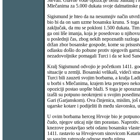
Stevan. Glavne vođe opozicije behu Sandalj i P
Mlečanima za 5.000 dukata svoje dalmatinske 
Sigismund je hteo da na nesumnjiv način utvrdi
bio bi da on sam uzme bosansku krunu. S toga 
zaključak, da mu se pokloni 1.500 dukata. Tim 
ga oni liše imanja, koja je posedovao u njihov
u poslednji čas, zbog nekih nepoznatih razloga
držan zbor bosanske gospode, kome su prisustvo
odlasku došlo do pobune protiv njegovih garniz
nezadovoljnike pomagali Turci i da se kod Sanda
Kralj Sigismund odvojio je početkom 1411. god.
situacije u zemlji. Bosanski velikaši, videći st
Turci bili zauzeti svojim borbama, a kralja Ladi
u borbi s Mlečanima, krajem leta pretrpeo nekol
opoziciji postao uopšte blaži. S toga je sporaz
izašli su potpuno neokrnjeni u svojim posedima
Gari (Garjanskom). Ova činjenica, mislim, još n
ugarske kotare i podijeliti ih među slavonsku, 
U ovim borbama herceg Hrvoje bio je potpuno na
čudo, njegov uticaj nije tim porastao. Naprotiv. 
knezove postavljao sebi odanu bosansku vlastelu
1411. rastavio sa Hrvojevom sinovicom Katarin
su sasvim zatrovale odnose među njima.