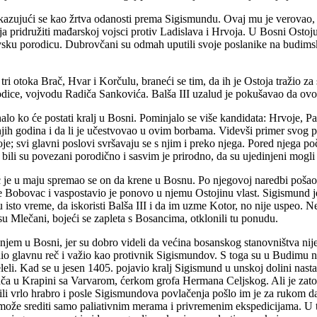
kazujući se kao žrtva odanosti prema Sigismundu. Ovaj mu je verovao, j
a pridružiti mađarskoj vojsci protiv Ladislava i Hrvoja. U Bosni Ostoj
vsku porodicu. Dubrovčani su odmah uputili svoje poslanike na budimski
i otoka Brač, Hvar i Korčulu, braneći se tim, da ih je Ostoja tražio za
orodice, vojvodu Radiča Sankovića. Balša III uzalud je pokušavao da ov
lo ko će postati kralj u Bosni. Pominjalo se više kandidata: Hrvoje, Pav
ih godina i da li je učestvovao u ovim borbama. Videvši primer svog pr
je; svi glavni poslovi svršavaju se s njim i preko njega. Pored njega p
ili su povezani porodično i sasvim je prirodno, da su ujedinjeni mogli 
 je u maju spremao se on da krene u Bosnu. Po njegovoj naredbi pošao je
je Bobovac i vaspostavio je ponovo u njemu Ostojinu vlast. Sigismund 
isto vreme, da iskoristi Balša III i da im uzme Kotor, no nije uspeo. Ne
 su Mlečani, bojeći se zapleta s Bosancima, otklonili tu ponudu.
anjem u Bosni, jer su dobro videli da većina bosanskog stanovništva nij
io glavnu reč i važio kao protivnik Sigismundov. S toga su u Budimu n
leli. Kad se u jesen 1405. pojavio kralj Sigismund u unskoj dolini nastao
a u Krapini sa Varvarom, ćerkom grofa Hermana Celjskog. Ali je zato 
li vrlo hrabro i posle Sigismundova povlačenja pošlo im je za rukom d
e srediti samo paliativnim merama i privremenim ekspedicijama. U toliko