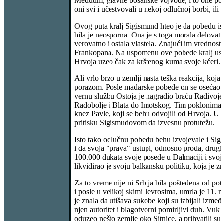
Međutim, glavne bosanske vojvode, i to one po
oni svi i učestvovali u nekoj odlučnoj borbi, ili
Ovog puta kralj Sigismund hteo je da pobedu is
bila je neosporna. Ona je s toga morala delova
verovatno i ostala vlastela. Znajući im vrednost
Frankopana. Na uspomenu ove pobede kralj usta
Hrvoja uzeo čak za krštenog kuma svoje kćeri.
Ali vrlo brzo u zemlji nasta teška reakcija, ko
porazom. Posle mađarske pobede on se osećao ka
vernu službu Ostoja je nagradio braću Radivoje
Radobolje i Blata do Imotskog. Tim poklonima o
knez Pavle, koji se behu odvojili od Hrvoja. U 
pritisku Sigismudovom da izvesnu protutežu.
Isto tako odlučnu pobedu behu izvojevale i Sigi
i da svoja "prava" ustupi, odnosno proda, drug
100.000 dukata svoje posede u Dalmaciji i svoja
likvidirao je svoju balkansku politiku, koja je
Za to vreme nije ni Srbija bila pošteđena od po
i posle u velikoj skimi Jevrosima, umrla je 11
je znala da utišava sukobe koji su izbijali izm
njen autoritet i blagotvorni pomirljivi duh. V
oduzeo nešto zemlje oko Sitnice, a prihvatili s