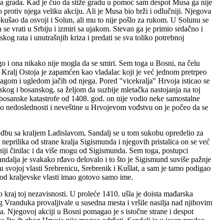
oga grada. Kad je čuo da stiže gradu u pomoć sam despot Musa ga nije
protiv njega veliku akciju. Ali je Musa bio brži i odlučniji. Njegova
okušao da osvoji i Solun, ali mu to nije pošlo za rukom. U Solunu se
 vrati u Srbiju i izmiri sa ujakom. Stevan ga je primio srdačno i
g rata i unutrašnjih kriza i predati se sva toliko potrebnoj
ugo i ona nikako nije mogla da se smiri. Sem toga u Bosni, na čelu
. Kralj Ostoja je zapamćen kao vladalac koji je već jednom pretrpeo
nagom i ugledom jačih od njega. Pored "vicekralja" Hrvoja isticao se
skog i bosanskog, sa željom da suzbije mletačka nastojanja na toj
 bosanske katastrofe od 1408. god. on nije vodio neke samostalne
go nedoslednosti i neveštine u Hrvojevom vođstvu on je počeo da se
godbu sa kraljem Ladislavom, Sandalj se u tom sukobu opredelio za
 neprilika od strane kralja Sigismunda i njegovih pristalica on se već
čniji činilac i da više mogu od Sigismunda. Sem toga, postupci
Sandalja je svakako rđavo delovalo i to što je Sigismund suviše pažnje
 u svojoj vlasti Srebrenicu, Srebrenik i Kušlat, a sam je tamo podigao
e od kraljevske vlasti imao gotovo samo ime.
 kraj toj nezavisnosti. U proleće 1410. ušla je doista mađarska
 Vranduka provaljivale u susedna mesta i vršile nasilja nad njihovim
. Njegovoj akciji u Bosni pomagao je s istočne strane i despot