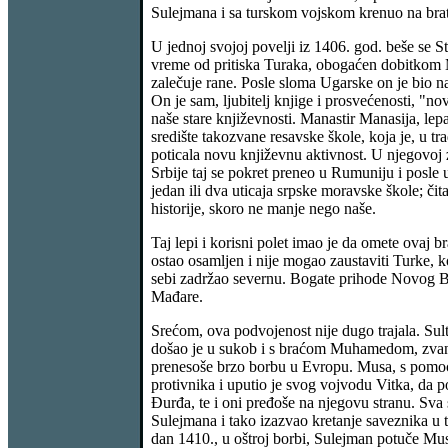
Sulejmana i sa turskom vojskom krenuo na brata
U jednoj svojoj povelji iz 1406. god. beše se
vreme od pritiska Turaka, obogaćen dobitkom Ma
zalečuje rane. Posle sloma Ugarske on je bio na
On je sam, ljubitelj knjige i prosvećenosti, "
naše stare književnosti. Manastir Manasija, l
središte takozvane resavske škole, koja je, u tr
poticala novu književnu aktivnost. U njegovoj z
Srbije taj se pokret preneo u Rumuniju i posle 
jedan ili dva uticaja srpske moravske škole; či
historije, skoro ne manje nego naše.
Taj lepi i korisni polet imao je da omete ovaj
ostao osamljen i nije mogao zaustaviti Turke, 
sebi zadržao severnu. Bogate prihode Novog Brda
Mađare.
Srećom, ova podvojenost nije dugo trajala. Sul
došao je u sukob i s braćom Muhamedom, zvanim
prenesoše brzo borbu u Evropu. Musa, s pomoću
protivnika i uputio je svog vojvodu Vitka, da
Đurđa, te i oni pređoše na njegovu stranu. Sva 
Sulejmana i tako izazvao kretanje saveznika u
dan 1410., u oštroj borbi, Sulejman potuče Mus