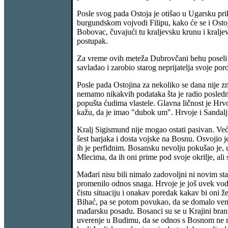
Posle svog pada Ostoja je otišao u Ugarsku pri
burgundskom vojvodi Filipu, kako će se i Ostoj
Bobovac, čuvajući tu kraljevsku krunu i kralje
postupak.
Za vreme ovih meteža Dubrovčani behu poseli tr
savladao i zarobio starog neprijatelja svoje p
Posle pada Ostojina za nekoliko se dana nije zna
nemamo nikakvih podataka šta je radio poslednj
popušta ćudima vlastele. Glavna ličnost je Hrvo
kažu, da je imao "dubok um". Hrvoje i Sandalj b
Kralj Sigismund nije mogao ostati pasivan. Već
šest barjaka i dosta vojske na Bosnu. Osvojio 
ih je perfidnim. Bosansku nevolju pokušao je, u 
Mlecima, da ih oni prime pod svoje okrilje, ali
Mađari nisu bili nimalo zadovoljni ni novim st
promenilo odnos snaga. Hrvoje je još uvek vod
čistu situaciju i onakav poredak kakav bi oni že
Bihać, pa se potom povukao, da se domalo venč
mađarsku posadu. Bosanci su se u Krajini brani
uverenje u Budimu, da se odnos s Bosnom ne mož