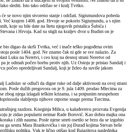
e, ne znamo da li slučajem ili svojom veštinom. Ne znamo da li su
ako slediti. Isto tako održao se i kralj Tvrtko.
a će se novo njim stvoreno stanje i održati. Sigismundova pobeda
eni. Već krajem 1408. god. Hrvoje se pokorio Sigismundu, a s njim
nih, koje su bile date na štetu njegovih pristalica Šubića i
tevana i Hrvoja. Kad su stigli na kraljev dvor u Budim on je
 se bio digao da skrši Tvrtka, već i inače teško pogođena ovim
Ostoja posle 1404. god. Ne znamo čak ni gde se sve nalazio. Za
ast Luku na Neretvi, i ceo kraj na desnoj strani Neretve od
pa je odmah počeo borbu protiv njih. Uz Ostoju je pristao Sandalj i
vcu počeo opredeljivati Sandalj, koji je želeo da suviše jakom
j Ladislav se odluči da digne ruke od dalje aktivnosti na ovoj strani
lotom. Posle dužih pregovora on je 9. jula 1409. prodao Mlecima za
su se zbog njega izlagali teškim krizama, i sa potpunim neuspehom
o doprinosila slabljenju njihove otporne snage prema Turcima.
unutrašnjeg razdora. Kneginja Milica, u kaluđerstvu prozvata Evgenija
i, koju je zidao popularni neimar Rade Borović. Kao dobra majka ona
koraka i zlih nauma. Posle njene smrti osetilo se brzo da se izgubio
i su ga sestra Mara Brankovićka i sin joj Đurađ kojima Stevan beše
rofilsku politiku. Vuk je lično otišao kod Bajazitova naslednika