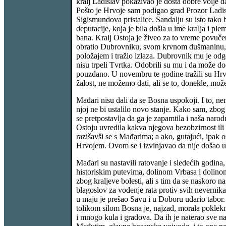
kralj Ladislav pokazivao je dosta dobre volje d
Pošto je Hrvoje sam podigao grad Prozor Ladis
Sigismundova pristalice. Sandalju su isto tako 
deputacije, koja je bila došla u ime kralja i pl
bana. Kralj Ostoja je živeo za to vreme povučen
obratio Dubrovniku, svom krvnom dušmaninu, gr
položajem i tražio izlaza. Dubrovnik mu je odgo
nisu trpeli Tvrtka. Odobrili su mu i da može d
pouzdano. U novembru te godine tražili su Hrvo
žalost, ne možemo dati, ali se to, donekle, mož
Mađari nisu dali da se Bosna uspokoji. I to, ne
njoj ne bi ustalilo novo stanje. Kako sam, zbog
se pretpostavlja da ga je zapamtila i naša nar
Ostoju uvredila kakva njegova bezobzirnost ili
razišavši se s Mađarima; a ako, gutajući, ipak
Hrvojem. Ovom se i izvinjavao da nije došao u
Mađari su nastavili ratovanje i sledećih godin
historiskim putevima, dolinom Vrbasa i dolino
zbog kraljeve bolesti, ali s tim da se naskoro 
blagoslov za vođenje rata protiv svih nevernik
u maju je prešao Savu i u Doboru udario tabor. 
tolikom silom Bosna je, najzad, morala poklekn
i mnogo kula i gradova. Da ih je naterao sve n