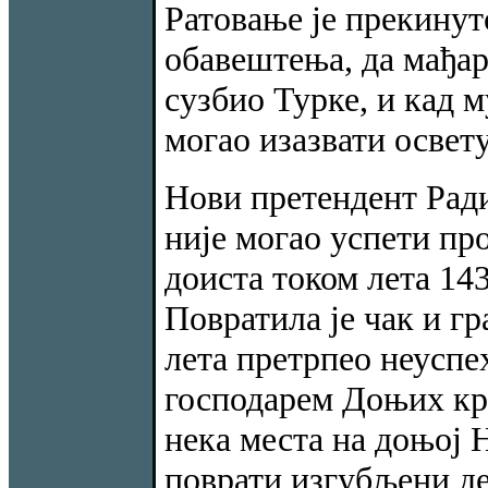
Ратовање је прекинуто
обавештења, да мађар
сузбио Турке, и кад му
могао изазвати освет
Нови претендент Ради
није могао успети пр
доиста током лета 143
Повратила је чак и гр
лета претрпео неуспе
господарем Доњих кра
нека места на доњој 
поврати изгубљени де