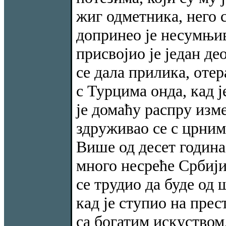
жиг одметника, него с
допринео је несумњив
присвојио је један де
се дала прилика, оте
с Турцима онда, кад 
је домаћу распру изм
здруживао се с црним
Више од десет година
много несреће Србији
се трудио да буде од 
кад је ступио на прест
са богатим искуством