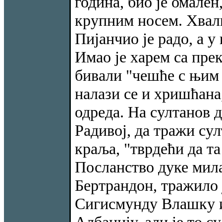
година, био је омален
крупним носем. Хвали
Пијанчио је радо, а у
Имао је харем са пре
бивали "чешће с њим 
налази се и хришћана
одреда. На султанов 
Радивој, да тражи су
краља, "тврдећи да т
Посланство дуке мила
Бертрандон, тражило 
Сигисмунду Влашку и