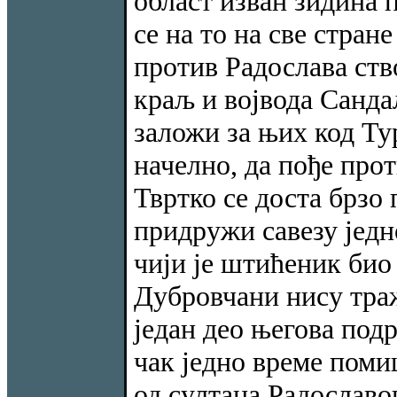
област изван зидина 
се на то на све стран
против Радослава ств
краљ и војвода Санда
заложи за њих код Ту
начелно, да пође про
Твртко се доста брзо
придружи савезу једн
чији је штићеник био 
Дубровчани нису траж
један део његова под
чак једно време поми
од султана Радославов