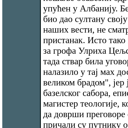
упућен у Албанију. Б
био дао султану своју
наших вести, не сматр
пристанак. Исто тако 
за грофа Улриха Цељск
тада ствар била угово
налазило у тај мах до
великом брадом", јер 
базелског сабора, еп
магистер теологије, к
да доврши преговоре
причали су путнику о