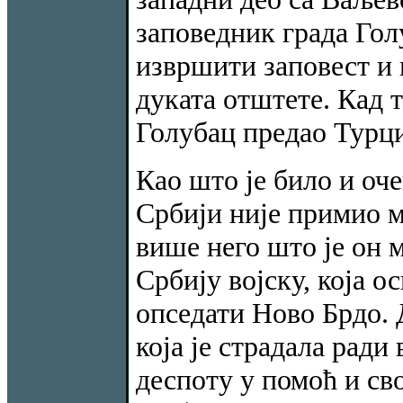
заповедник града Голу
извршити заповест и 
дуката отштете. Кад 
Голубац предао Турц
Као што је било и оч
Србији није примио м
више него што је он 
Србију војску, која 
опседати Ново Брдо. 
која је страдала рад
деспоту у помоћ и св