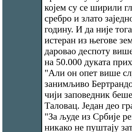
којем су се ширили гл
сребро и злато заједн
годину. И да није тог
истеран из његове зем
даровао деспоту више
на 50.000 дуката прих
"Али он опет више сл
занимљиво Бертрандо
чији заповедник беш
Таловац. Један део г
"За људе из Србије ре
никако не пуштају за