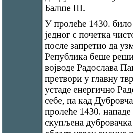
Балше III.
У пролеће 1430. било
једног с почетка чисто
после запретио да уз
Република беше решил
војводе Радослава Па
претвори у главну тв
устаде енергично Рад
себе, па кад Дубровча
пролеће 1430. нападе
скупљена дубровачка 