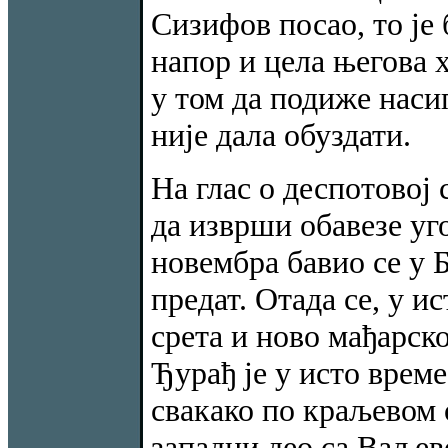
Сизифов посао, то је
напор и цела његова 
у том да подиже насип
није дала обуздати.
На глас о деспотовој
да изврши обавезе уго
новембра бавио се у Б
предат. Отада се, у 
срета и ново мађарско
Ђурађ је у исто време
свакако по краљевом 
западни део са Ваљев