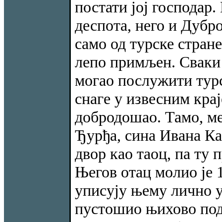
постати јој господар.
деспота, него и Дубр
само од турске стране
лепо примљен. Сваки 
могао послужити тур
снаге у извесним крај
добродошао. Тамо, м
Ђурђа, сина Ивана Ка
двор као таоц, па ту 
Његов отац молио је 1
уписују њему лично у
пустошио њихово подр