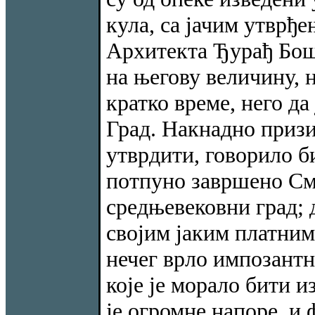
кула, са јачим утврђ
Архитекта Ђурађ Бошк
на његову величину, 
кратко време, него да
Град. Накнадно призи
утврдити, говорило б
потпуно завршено Сме
средњевековни град; д
својим јаким платним
нечег врло импозантн
које је морало бити 
је огромне напоре, и