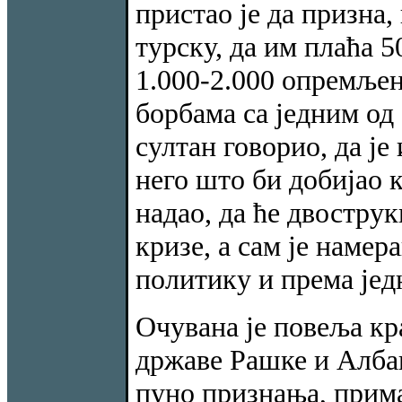
пристао је да призна,
турску, да им плаћа 5
1.000-2.000 опремљен
борбама са једним од 
султан говорио, да ј
него што би добијао к
надао, да ће двостру
кризе, а сам је намер
политику и према једн
Очувана је повеља кр
државе Рашке и Албан
пуно признања, прима