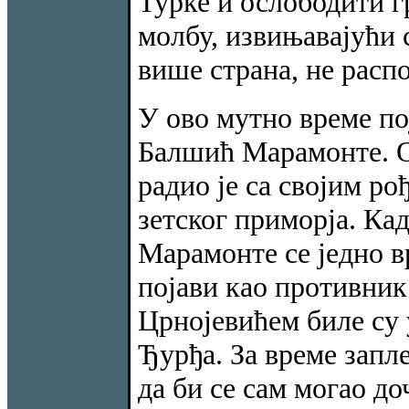
Турке и ослободити 
молбу, извињавајући се
више страна, не расп
У ово мутно време по
Балшић Марамонте. О
радио је са својим ро
зетског приморја. Кад
Марамонте се једно вр
појави као противник
Црнојевићем биле су 
Ђурђа. За време запле
да би се сам могао д