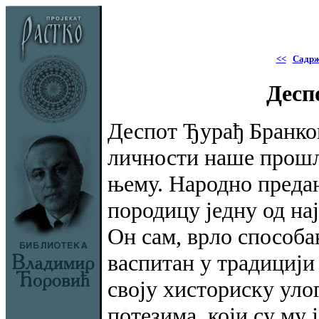
<<
Садрж
Десп
Деспот Ђурађ Бранков
личности наше прошло
њему. Народно предањ
породицу једну од нај
Он сам, врло способа
васпитан у традицији
своју хисториску ул
потезима, који су му 