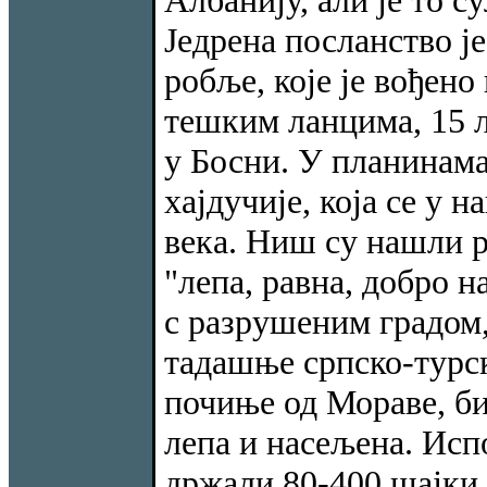
Албанију, али је то с
Једрена посланство ј
робље, које је вођено 
тешким ланцима, 15 љ
у Босни. У планинама,
хајдучије, која се у
века. Ниш су нашли р
"лепа, равна, добро 
с разрушеним градом,
тадашње српско-турск
почиње од Мораве, бил
лепа и насељена. Исп
држали 80-400 шајки, 