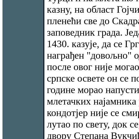
казну, на област Гој
пленећи све до Скадр
заповедник града. Јед
1430. казује, да се Г
награђен "довољно" од
после овог није мога
српске освете он се 
године морао напусти
млетачких најамника 
кондотјер није се сми
лутао по свету, док с
двору Степана Вукчић