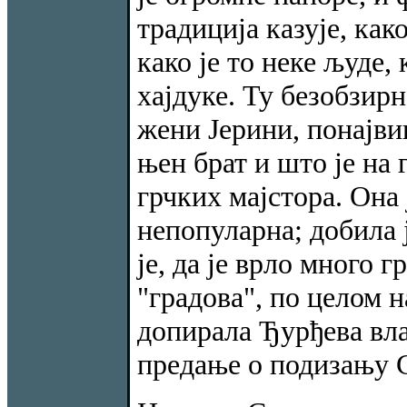
традиција казује, как
како је то неке људе,
хајдуке. Ту безобзир
жени Јерини, понајви
њен брат и што је на
грчких мајстора. Она 
непопуларна; добила 
је, да је врло много г
"градова", по целом н
допирала Ђурђева вла
предање о подизању 