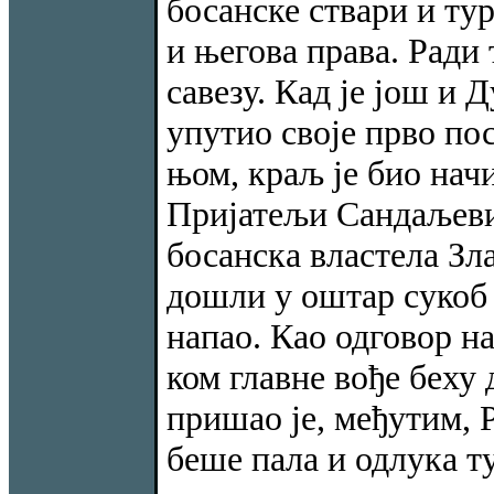
босанске ствари и ту
и његова права. Ради 
савезу. Кад је још и 
упутио своје прво пос
њом, краљ је био начи
Пријатељи Сандаљеви,
босанска властела Зл
дошли у оштар сукоб с
напао. Као одговор на
ком главне вође беху
пришао је, међутим, Р
беше пала и одлука ту