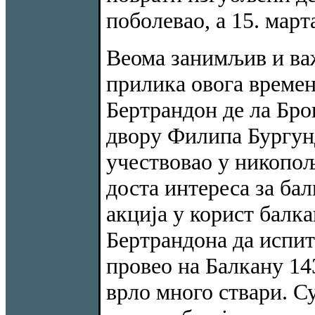
поболевао, а 15. март
Веома занимљив и ва
прилика овога времен
Бертрандон де ла Бро
двору Филипа Бургундс
учествовао у никопољ
доста интереса за бал
акција у корист балк
Бертрандона да испит
провео на Балкану 143
врло много ствари. Су