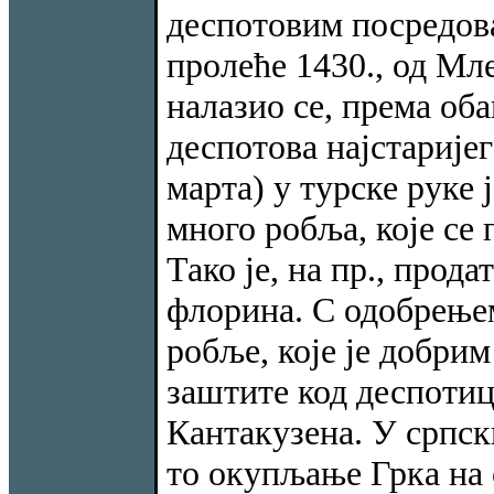
деспотовим посредов
пролеће 1430., од Мл
налазио се, према оба
деспотова најстаријег
марта) у турске руке 
много робља, које се
Тако је, на пр., прода
флорина. С одобрењем
робље, које је добри
заштите код деспотиц
Кантакузена. У српск
то окупљање Грка на 