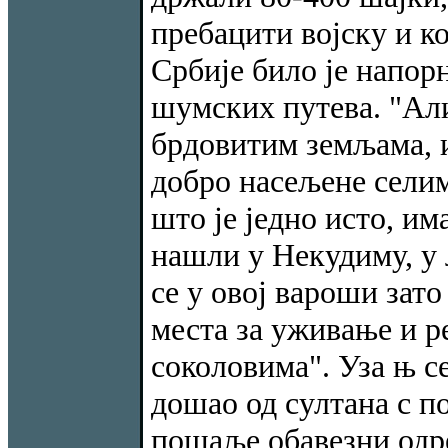
пребацити војску и 
Србије било је напор
шумских путева. "Ал
брдовитим земљама, и
добро насељене селима
што је једно исто, им
нашли у Некудиму, у 
се у овој вароши зат
места за уживање и ре
соколовима". Уза њ се
дошао од султана с п
пошаље обавезни одред