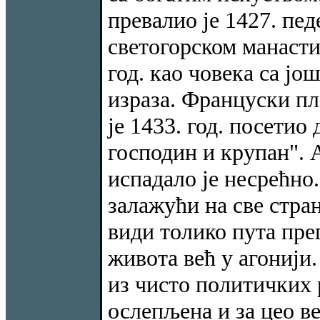
превалио је 1427. пед
светогорском манасти
год. као човека са ј
израза. Француски пл
је 1433. год. посетио 
господин и крупан". 
испадало је несрећно.
залажући на све стран
види толико пута пре
живота већ у агонији
из чисто политичких р
ослепљена и за цео в