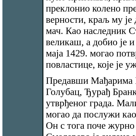
преклонио колено пр
верности, краљ му је 
мач. Као наследник С
великаш, а добио је и
маја 1429. могао пот
повластице, које је у
Предавши Мађарима Б
Голубац, Ђурађ Бранк
утврђеног града. Мали
могао да послужи као
Он с тога поче журно