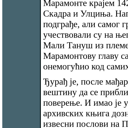
Марамонте крајем 142
Скадра и Улциња. Напа
подграђе, али самог г
учествовали су на ње
Мали Тануш из племе
Марамонтову главу са
онемогућио код самих
Ђурађ је, после мађар
вештину да се прибл
поверење. И имао је 
архивских књига дозн
извесни послови на 