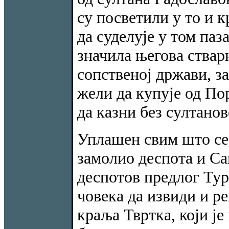
су посветили у то и 
да суделује у том паза
значила његова стварн
сопственој држави, за
жели да купује од Пор
да казни без султанов
Уплашен свим што се 
замолио деспота и Са
деспотов предлог Тур
човека да извиди и ре
краља Твртка, који ј