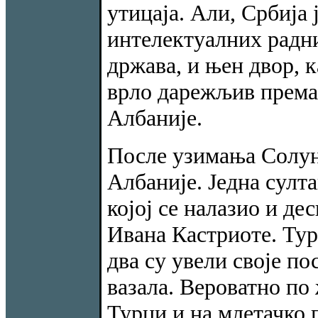
утицаја. Али, Србија 
интелектуалних радн
држава, и њен двор, к
врло дарежљив према 
Албаније.
После узимања Солуна
Албаније. Једна султан
којој се налазио и де
Ивана Кастриоте. Тур
два су увели своје по
вазала. Вероватно по
Турци и на млетачко п