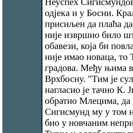
Неуспех Сигисмундов 
одјека и у Босни. Кра
присиљен да плаћа да
није извршио било што
обавези, која би пов
није имао новаца, то
градова. Међу њима 
Врхбосну. "Тим је су
нагласио је тачно К.
обратио Млецима, да 
Сигисмунд му у том ни
био у новчаним непри