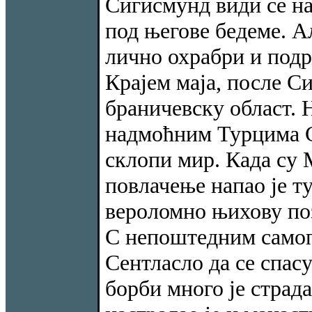
Сигисмунд види се на
под његове бедеме. А
лично охрабри и подр
Крајем маја, после Си
браничевску област. 
надмоћним Турцима С
склопи мир. Када су 
повлачење напао је т
вероломно њихову поз
С непоштедним самоп
Сентласло да се спас
борби много је страда