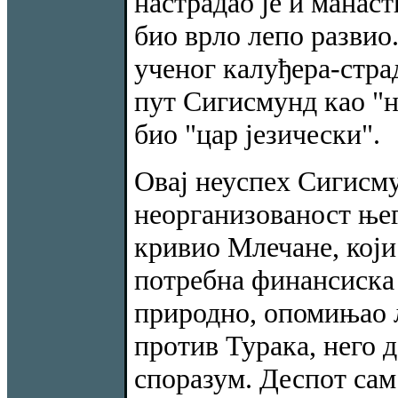
настрадао је и манас
био врло лепо развио
ученог калуђера-стра
пут Сигисмунд као "на
био "цар језически".
Овај неуспех Сигисму
неорганизованост њего
кривио Млечане, који
потребна финансиска с
природно, опомињао љ
против Турака, него 
споразум. Деспот сам