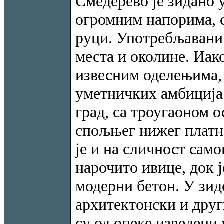
Смедерево је зидано у
огромним напорима, с
руци. Употребљавани 
места и околине. Иако
извесним оделењима, 
уметничких амбиција.
град, са троугаоном о
спољњег нижег платн
је и на сличност само
нарочито ивице, док ј
модерни бетон. У зид
архитектонски и друг
су од опеке изведени 