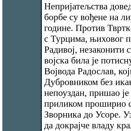
Непријатељства довед
борбе су вођене на л
године. Против Твртк
с Турцима, њиховог пр
Радивој, незаконити 
војска била је потисн
Војвода Радослав, кој
Дубровником без икак
непоуздан, пришао је
приликом проширио св
Зворника до Усоре. У
да докрајче владу кр