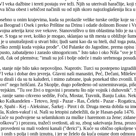
eka dažbine i tereti postaju sve teži. Njih su uterivali haračlije, koji
a lična obest i sebičost načinili su od njih skoro najozloglašenija lica 
posebno u onim krajevima, kuda su prolazile velike turske ordije koje su 
a Beograd i Osek i preko Prištine na Drinu i odatle dolinom Bosne i 
jna arterija kroz sve vekove. Stanovništvo u tim oblastima bilo je na 
upe. S toga se svet, koliko je mogao, sklanjao sa tih mesta u obližnje šume
 je u unutrašnjosti u stvari bilo; ljudi sami kao da su hteli, duž toga put
Teško zemlji kuda vojska prođe". Od Palanke do Jagodine, prema opisu 
 pusto, zabataljeno i zaraslo sitnogoricom." Isto tako i oko Niša "sve j
udi, čak od plemstva; "imali su još i bolje odeće i malo srebrnoga posuđa,
 stanje nije bilo tako nepovoljno. Naprotiv. Turci su postepeno izgradili
XVI veka i dobar deo jevreja. Glavni naši manastiri, Peć, Dečani, Mileše
isu dirali i da su tu kaluđeri, i mimo zabrane, ipak ponekad tiho zvoni
idovi" nego hrišćani. Za Skoplje, dugo pošteđeno od uznemiravanja, piš
ejskim. "Tu sve živi o trgovini i prometu što nije vojnik i duhovnik".
, ranije samo crkveno sedište, Foču, Mostar, Travnik, Banju Luku. Nekoli
Tako Kalkandelen - Tetovo, Jenji - Pazar - Ras, Čelebi - Pazar - Rogaticu
lje, Spahi - Kej - Aleksinac, Šarkej - Pirot i dr. Druga mesta dobila su
a, Kulen-vakuf i sl. Naši su letopisi zabeležili, da je Hasan-paša 1476
h. Kuće su podvojene sa selamlukom za muške i haremom za žene; zidane s
kova") i prozora, tražeći svetlosti, ali su, zbog sakrivanja žena, pr
e provedeni su mali vodeni kanali ("đerici"). Kuće su obično opkoljen
i i onih s polja i onih iznutra, i jer se želelo da kuća ostane dom odmora