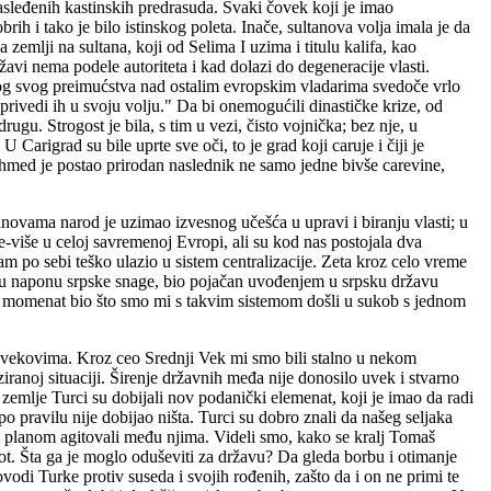
 nasleđenih kastinskih predrasuda. Svaki čovek koji je imao
ih i tako je bilo istinskog poleta. Inače, sultanova volja imala je da
zemlji na sultana, koji od Selima I uzima i titulu kalifa, kao
avi nema podele autoriteta i kad dolazi do degeneracije vlasti.
i tog svog preimućstva nad ostalim evropskim vladarima svedoče vrlo
 privedi ih u svoju volju." Da bi onemogućili dinastičke krize, od
ugu. Strogost je bila, s tim u vezi, čisto vojnička; bez nje, u
Carigrad su bile uprte sve oči, to je grad koji caruje i čiji je
ehmed je postao prirodan naslednik ne samo jedne bivše carevine,
anovama narod je uzimao izvesnog učešća u upravi i biranju vlasti; u
e-više u celoj savremenoj Evropi, ali su kod nas postojala dva
m po sebi teško ulazio u sistem centralizacije. Zeta kroz celo vreme
, u naponu srpske snage, bio pojačan uvođenjem u srpsku državu
i je momenat bio što smo mi s takvim sistemom došli u sukob s jednom
u vekovima. Kroz ceo Srednji Vek mi smo bili stalno u nekom
ziranoj situaciji. Širenje državnih međa nije donosilo uvek i stvarno
emlje Turci su dobijali nov podanički elemenat, koji je imao da radi
po pravilu nije dobijao ništa. Turci su dobro znali da našeg seljaka
su s planom agitovali među njima. Videli smo, kako se kralj Tomaš
ivot. Šta ga je moglo oduševiti za državu? Da gleda borbu i otimanje
vodi Turke protiv suseda i svojih rođenih, zašto da i on ne primi te