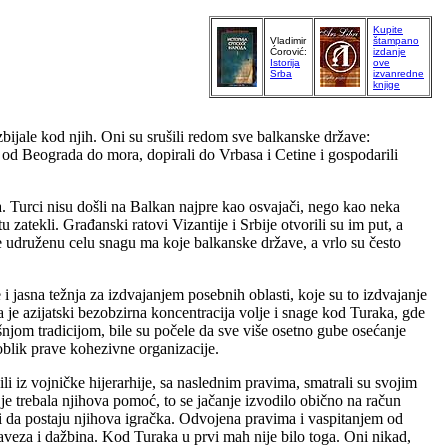
Kupite
Vladimir
štampano
Ćorović:
izdanje
Istorija
ove
Srba
izvanredne
knjige
bijale kod njih. Oni su srušili redom sve balkanske države:
od Beograda do mora, dopirali do Vrbasa i Cetine i gospodarili
a. Turci nisu došli na Balkan najpre kao osvajači, nego kao neka
zatekli. Građanski ratovi Vizantije i Srbije otvorili su im put, a
 udruženu celu snagu ma koje balkanske države, a vrlo su često
 jasna težnja za izdvajanjem posebnih oblasti, koje su to izdvajanje
 je azijatski bezobzirna koncentracija volje i snage kod Turaka, gde
šnjom tradicijom, bile su počele da sve više osetno gube osećanje
oblik prave kohezivne organizacije.
li iz vojničke hijerarhije, sa naslednim pravima, smatrali su svojim
je trebala njihova pomoć, to se jačanje izvodilo obično na račun
ili da postaju njihova igračka. Odvojena pravima i vaspitanjem od
baveza i dažbina. Kod Turaka u prvi mah nije bilo toga. Oni nikad,