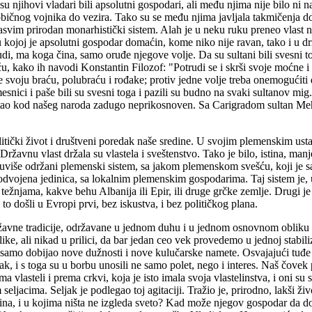
su njihovi vladari bili apsolutni gospodari, ali među njima nije bilo ni
bičnog vojnika do vezira. Tako su se među njima javljala takmičenja dobr
svim prirodan monarhistički sistem. Alah je u neku ruku preneo vlast na 
ojoj je apsolutni gospodar domaćin, kome niko nije ravan, tako i u drž
ljudi, ma koga čina, samo oruđe njegove volje. Da su sultani bili svesn
ću, kako ih navodi Konstantin Filozof: "Potrudi se i skrši svoje moćne i
e svoju braću, polubraću i rođake; protiv jedne volje treba onemogućiti dr
ici i paše bili su svesni toga i pazili su budno na svaki sultanov mig. U 
i ostao kod našeg naroda zadugo neprikosnoven. Sa Carigradom sultan M
litički život i društveni poredak naše sredine. U svojim plemenskim ust
žavnu vlast držala su vlastela i sveštenstvo. Tako je bilo, istina, manj
suviše održani plemenski sistem, sa jakom plemenskom svešću, koji je sa
e odvojena jedinica, sa lokalnim plemenskim gospodarima. Taj sistem je
im težnjama, kakve behu Albanija ili Epir, ili druge grčke zemlje. Drug
 to došli u Evropi prvi, bez iskustva, i bez političkog plana.
državne tradicije, održavane u jednom duhu i u jednom osnovnom oblik
like, ali nikad u prilici, da bar jedan ceo vek provedemo u jednoj stabili
samo dobijao nove dužnosti i nove kulučarske namete. Osvajajući tuđe z
ak, i s toga su u borbu unosili ne samo polet, nego i interes. Naš čovek 
a vlasteli i prema crkvi, koja je isto imala svoja vlastelinstva, i oni 
seljacima. Seljak je podlegao toj agitaciji. Tražio je, prirodno, lakši ž
a sina, i u kojima ništa ne izgleda sveto? Kad može njegov gospodar da do