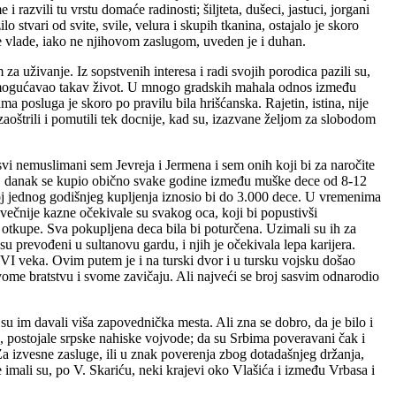
i razvili tu vrstu domaće radinosti; šiljteta, dušeci, jastuci, jorgani
 stvari od svite, svile, velura i skupih tkanina, ostajalo je skoro
e vlade, iako ne njihovom zaslugom, uveden je i duhan.
a uživanje. Iz sopstvenih interesa i radi svojih porodica pazili su,
je omogućavao takav život. U mnogo gradskih mahala odnos između
osluga je skoro po pravilu bila hrišćanska. Rajetin, istina, nije
zaoštrili i pomutili tek docnije, kad su, izazvane željom za slobodom
svi nemuslimani sem Jevreja i Jermena i sem onih koji bi za naročite
. Taj danak se kupio obično svake godine između muške dece od 8-12
roj jednog godišnjeg kupljenja iznosio bi do 3.000 dece. U vremenima
čovečnije kazne očekivale su svakog oca, koji bi popustivši
om otkupe. Sva pokupljena deca bila bi poturčena. Uzimali su ih za
su prevođeni u sultanovu gardu, i njih je očekivala lepa karijera.
VI veka. Ovim putem je i na turski dvor i u tursku vojsku došao
ome bratstvu i svome zavičaju. Ali najveći se broj sasvim odnarodio
 su im davali viša zapovednička mesta. Ali zna se dobro, da je bilo i
, postojale srpske nahiske vojvode; da su Srbima poveravani čak i
 Za izvesne zasluge, ili u znak poverenja zbog dotadašnjeg držanja,
imali su, po V. Skariću, neki krajevi oko Vlašića i između Vrbasa i