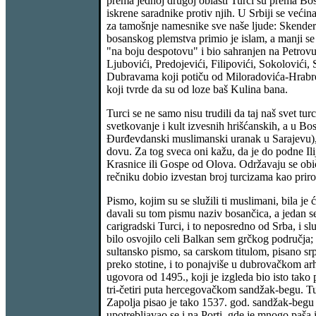
prema jednoj drugoj oblasti Turci su prema Bos
iskrene saradnike protiv njih. U Srbiji se veći
za tamošnje namesnike sve naše ljude: Skende
bosanskog plemstva primio je islam, a manji s
"na boju despotovu" i bio sahranjen na Petrovu
Ljubovići, Predojevići, Filipovići, Sokolovići,
Dubravama koji potiču od Miloradovića-Hrabre
koji tvrde da su od loze baš Kulina bana.
Turci se ne samo nisu trudili da taj naš svet t
svetkovanje i kult izvesnih hrišćanskih, a u Bo
Đurđevdanski muslimanski uranak u Sarajevu), 
dovu. Za tog sveca oni kažu, da je do podne Ilij
Krasnice ili Gospe od Olova. Održavaju se obič
rečniku dobio izvestan broj turcizama kao priro
Pismo, kojim su se služili ti muslimani, bila je 
davali su tom pismu naziv bosančica, a jedan se
carigradski Turci, i to neposredno od Srba, i s
bilo osvojilo celi Balkan sem grčkog područja; 
sultansko pismo, sa carskom titulom, pisano sr
preko stotine, i to ponajviše u dubrovačkom arh
ugovora od 1495., koji je izgleda bio isto tako 
tri-četiri puta hercegovačkom sandžak-begu. Tu
Zapolja pisao je tako 1537. god. sandžak-begu
upotrebljavao se i na Porti, gde je mnogo paša 