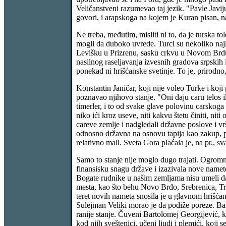
Veličanstveni razumevao taj jezik. "Pavle Javi
govori, i arapskoga na kojem je Kuran pisan, na
Ne treba, međutim, misliti ni to, da je turska to
mogli da duboko uvrede. Turci su nekoliko najle
Levišku u Prizrenu, sasku crkvu u Novom Brdu 
nasilnog raseljavanja izvesnih gradova srpskih i 
ponekad ni hrišćanske svetinje. To je, prirodno,
Konstantin Janičar, koji nije voleo Turke i koj
poznavao njihovo stanje. "Oni daju caru telos il
timerler, i to od svake glave polovinu carskoga
niko ići kroz useve, niti kakvu štetu činiti, ni
careve zemlje i nadgledali državne poslove i vr
odnosno državna na osnovu tapija kao zakup, pl
relativno mali. Sveta Gora plaćala je, na pr., sva
Samo to stanje nije moglo dugo trajati. Ogromn
finansisku snagu države i izazivala nove namete
Bogate rudnike u našim zemljama nisu umeli da
mesta, kao što behu Novo Brdo, Srebrenica, Tre
teret novih nameta snosila je u glavnom hrišćan
Sulejman Veliki morao je da podiže poreze. Ba
ranije stanje. Čuveni Bartolomej Georgijević, ko
kod njih sveštenici, učeni ljudi i plemići, koji