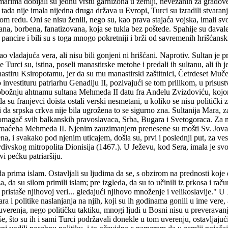
imarima dobijali su jednu vrstu garnizona u zemlji, nevezanih za gradov
 tada nije imala nijedna druga država u Evropi, Turci su izradili stvar
m redu. Oni se nisu ženili, nego su, kao prava stajaća vojska, imali svo
žbana, borbena, fanatizovana, koja se tukla bez poštede. Spahije su dav
 pancire i bili su s toga mnogo pokretniji i brži od savremenih hrišćansk
ao vladajuća vera, ali nisu bili gonjeni ni hrišćani. Naprotiv. Sultan j
 Turci su, istina, poseli manastirske metohe i predali ih sultanu, ali ih 
astiru Ksiropotamu, jer da su mu manastirski zaštitnici, Četrdeset Muče
o investituru patriarhu Genadiju II, pozivajući se tom prilikom, u prisu
u tobožnju ahtnamu sultana Mehmeda II datu fra Anđelu Zvizdoviću, koj
a su franjevci doista ostali verski nesmetani, u koliko se nisu politički 
li da srpska crkva nije bila ugrožena to se sigurno zna. Sultanija Mara, z
omagač svih balkanskih pravoslavaca, Srba, Bugara i Svetogoraca. Za nj
ao maćeha Mehmeda II. Njenim zauzimanjem prenesene su mošti Sv. Jova
, i svakako pod njenim uticajem, došla su, prvi i poslednji put, za vese
divskog mitropolita Dionisija (1467.). U Ježevu, kod Sera, imala je svoj
vi pećku patriaršiju.
da prima islam. Ostavljali su ljudima da se, s obzirom na prednosti koj
a su silom primili islam; pre izgleda, da su to učinili iz prkosa i rač
i pristaše njihovoj veri... gledajući njihovo množenje i velikoslavlje.
ra i politike naslanjanja na njih, koji su ih godinama gonili u ime vere, 
 uverenja, nego političku taktiku, mnogi ljudi u Bosni nisu u preverava
iše, što su ih i sami Turci podržavali donekle u tom uverenju, ostavljaj