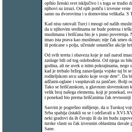
opštio ženski svet isključivo i s toga se trudio d
njihovi su izrazi. Od njih potiču i izvesne vrst
samo na dvorovima i u domovima velikaša. S Tu
Kad nisu ratovali Turci i mnogi od naših muslim
da u njihovim sredinama ne bude potresa i tešk
muslimana i hrišćana bio je s puno poverenja. 
imao ista prava kao musliman; nije čak smeo da 
ili poticane s polja, učestale ustaničke akcije hr
Od svih tereta i obaveza koje je naš narod imao
zasluge bili od tog oslobođeni. Od njega su bil
godina, ali ne uvek u istim pokrajinama, nego 
kad je trebalo bržeg zanavljanja vojske taj bi s
roditeljskom srcu sakrio koje svoje dete". Da bi
adžami-oglane i vaspitavali za janičare. Bolji o
Tako se hrišćanskom, u glavnom slovenskom krv
velik broj našega elementa, koji je ponekad, s
i ponekad bio prema hrišćanima čak revnosniji
Sasvim je pogrešno mišljenje, da u Turskoj vojsc
Srba spahija (istakli su se i održavali u XVI-
neki gradovi da ih čuvaju ili da im budu zapove
turske vlasti su čak izvesnim oblastima davale
Sane.