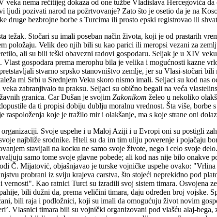
 veka nema rečitijeg dokaza od one tužbe Vladislava Hercegovića da 
kvi ljudi pozivati narod na požrtvovanje? Zato što je osetio da je na Koso
like druge bezbrojne borbe s Turcima ili prosto epski registrovao ili sh
a težak. Stočari su imali poseban način života, koji je od prastarih vrem
položaju. Velik deo njih bili su kao parici ili meropsi vezani za zemlju
retilo, ali su bili teški obavezni radovi gospodaru. Seljak je u XIV ve
ta. Vlast gospodara prema merophu bila je velika i mogućnosti kazne vrl
etstavljali stvarno srpsko stanovništvo zemlje, jer su Vlasi-stočari bil
leža mi Srbi u Srednjem Veku skoro nismo imali. Seljaci su kod nas oda
eka zabranjivalo tu praksu. Seljaci su obično begali na veća vlastelinst
državnih granica. Car Dušan je svojim
Zakonikom
želeo u nekoliko olakš
dopustile da ti propisi dobiju dublju moralnu vrednost. Šta više, borbe s 
e raspoloženja koje je tražilo mir i olakšanje, ma s koje strane oni dolazi
rganizaciji. Svoje uspehe i u Maloj Aziji i u Evropi oni su postigli zahva
i svoje najbliže srodnike. Hteli su da im tim uliju poverenje i pojačaju 
vovanjem stavljali na kocku ne samo svoje živote, nego i celo svoje delo. 
valjuju samo tome svoje glavne pobede; ali kod nas nije bilo onakve p
vodi Č. Mijatović, objašnjavao je turske vojničke uspehe ovako: "Vrlina 
etinjstvu probrani iz sviju krajeva carstva, što stojeći neprekidno pod 
 i vernosti". Kao ratnici Turci su izradili svoj sistem timara. Osvojena z
ahije, bili dužni da, prema veličini timara, daju određen broj vojske. Spa
ani, bili raja i podložnici, koji su imali da omogućuju život novim gosp
geri’. Vlasnici timara bili su vojnički organizovani pod vlašću alaj-beg