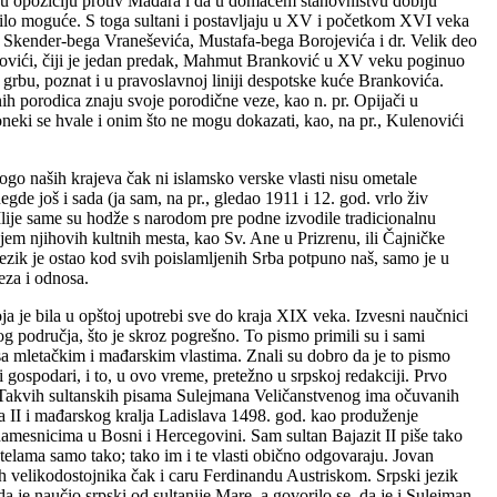
aju opoziciju protiv Mađara i da u domaćem stanovništvu dobiju
činilo moguće. S toga sultani i postavljaju u XV i početkom XVI veka
Skender-bega Vraneševića, Mustafa-bega Borojevića i dr. Velik deo
nkovići, čiji je jedan predak, Mahmut Branković u XV veku poginuo
grbu, poznat i u pravoslavnoj liniji despotske kuće Brankovića.
nih porodica znaju svoje porodične veze, kao n. pr. Opijači u
ki se hvale i onim što ne mogu dokazati, kao, na pr., Kulenovići
nogo naših krajeva čak ni islamsko verske vlasti nisu ometale
de još i sada (ja sam, na pr., gledao 1911 i 12. god. vrlo živ
lije same su hodže s narodom pre podne izvodile tradicionalnu
anjem njihovih kultnih mesta, kao Sv. Ane u Prizrenu, ili Čajničke
ezik je ostao kod svih poislamljenih Srba potpuno naš, samo je u
eza i odnosa.
 koja je bila u opštoj upotrebi sve do kraja XIX veka. Izvesni naučnici
og područja, što je skroz pogrešno. To pismo primili su i sami
 sa mletačkim i mađarskim vlastima. Znali su dobro da je to pismo
 gospodari, i to, u ovo vreme, pretežno u srpskoj redakciji. Prvo
a. Takvih sultanskih pisama Sulejmana Veličanstvenog ima očuvanih
ta II i mađarskog kralja Ladislava 1498. god. kao produženje
m namesnicima u Bosni i Hercegovini. Sam sultan Bajazit II piše tako
telama samo tako; tako im i te vlasti obično odgovaraju. Jovan
 velikodostojnika čak i caru Ferdinandu Austriskom. Srpski jezik
a je naučio srpski od sultanije Mare, a govorilo se, da je i Sulejman