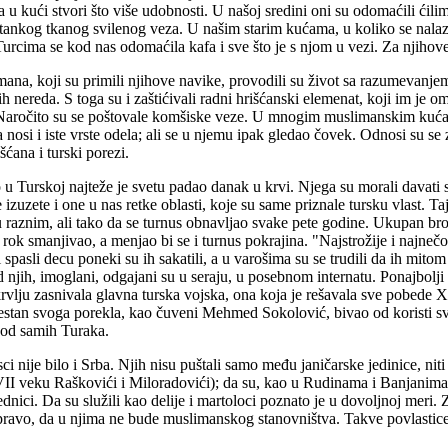
a u kući stvori što više udobnosti. U našoj sredini oni su odomaćili ćilime 
e tankog tkanog svilenog veza. U našim starim kućama, u koliko se nalazilo
rcima se kod nas odomaćila kafa i sve što je s njom u vezi. Za njihov
ana, koji su primili njihove navike, provodili su život sa razumevanjem z
ih nereda. S toga su i zaštićivali radni hrišćanski elemenat, koji im 
Naročito su se poštovale komšiske veze. U mnogim muslimanskim kućama p
nosi i iste vrste odela; ali se u njemu ipak gledao čovek. Odnosi su se 
išćana i turski porezi.
 u Turskoj najteže je svetu padao danak u krvi. Njega su morali davati 
e izuzete i one u nas retke oblasti, koje su same priznale tursku vlast
u raznim, ali tako da se turnus obnavljao svake pete godine. Ukupan b
e rok smanjivao, a menjao bi se i turnus pokrajina. "Najstrožije i najne
 spasli decu poneki su ih sakatili, a u varošima su se trudili da ih mit
d njih, imoglani, odgajani su u seraju, u posebnom internatu. Ponajbolji 
lju zasnivala glavna turska vojska, ona koja je rešavala sve pobede X
vestan svoga porekla, kao čuveni Mehmed Sokolović, bivao od koristi sv
 od samih Turaka.
i nije bilo i Srba. Njih nisu puštali samo među janičarske jedinice, niti
XVII veku Raškovići i Miloradovići); da su, kao u Rudinama i Banjanima
dnici. Da su služili kao delije i martoloci poznato je u dovoljnoj meri.
 pravo, da u njima ne bude muslimanskog stanovništva. Takve povlastice 