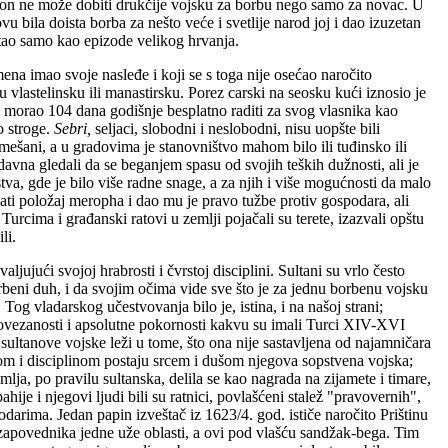
on ne može dobiti drukčije vojsku za borbu nego samo za novac. U
vu bila doista borba za nešto veće i svetlije narod joj i dao izuzetan
vatao samo kao epizode velikog hrvanja.
ena imao svoje nasleđe i koji se s toga nije osećao naročito
 vlastelinsku ili manastirsku. Porez carski na seosku kući iznosio je
ku morao 104 dana godišnje besplatno raditi za svog vlasnika kao
o stroge.
Sebri,
seljaci, slobodni i neslobodni, nisu uopšte bili
i mešani, a u gradovima je stanovništvo mahom bilo ili tuđinsko ili
vna gledali da se beganjem spasu od svojih teških dužnosti, ali je
va, gde je bilo više radne snage, a za njih i više mogućnosti da malo
ati položaj meropha i dao mu je pravo tužbe protiv gospodara, ali
Turcima i građanski ratovi u zemlji pojačali su terete, izazvali opštu
li.
ljujući svojoj hrabrosti i čvrstoj disciplini. Sultani su vrlo često
borbeni duh, i da svojim očima vide sve što je za jednu borbenu vojsku
Tog vladarskog učestvovanja bilo je, istina, i na našoj strani;
ovezanosti i apsolutne pokornosti kakvu su imali Turci XIV-XVI
sultanove vojske leži u tome, što ona nije sastavljena od najamničara
platom i disciplinom postaju srcem i dušom njegova sopstvena vojska;
emlja, po pravilu sultanska, delila se kao nagrada na zijamete i timare,
hije i njegovi ljudi bili su ratnici, povlašćeni stalež "pravovernih",
odarima. Jedan papin izveštač iz 1623/4. god. ističe naročito Prištinu
a, zapovednika jedne uže oblasti, a ovi pod vlašću sandžak-bega. Tim