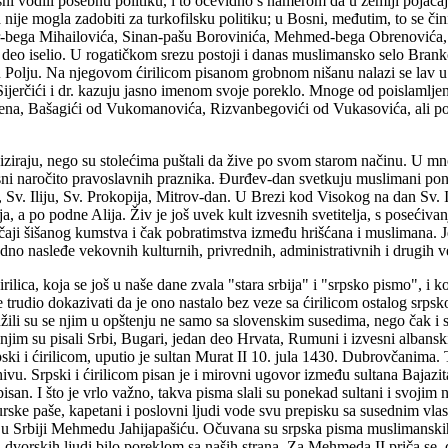
ni vodili posebnu politiku, i to očevidno s namerom da u zemlji pojač
na nije mogla zadobiti za turkofilsku politiku; u Bosni, međutim, to se 
r-bega Mihailovića, Sinan-pašu Borovinića, Mehmed-bega Obrenovića, 
e deo iselio. U rogatičkom srezu postoji i danas muslimansko selo Bra
 Polju. Na njegovom ćirilicom pisanom grobnom nišanu nalazi se lav u 
 Sijerčići i dr. kazuju jasno imenom svoje poreklo. Mnoge od poislamlje
na, Bašagići od Vukomanovića, Rizvanbegovići od Vukasovića, ali pone
urciziraju, nego su stolećima puštali da žive po svom starom načinu. U m
sni naročito pravoslavnih praznika. Đurđev-dan svetkuju muslimani poneg
Sv. Iliju, Sv. Prokopija, Mitrov-dan. U Brezi kod Visokog na dan Sv. I
a, a po podne Alija. Živ je još uvek kult izvesnih svetitelja, s posećiv
aji šišanog kumstva i čak pobratimstva između hrišćana i muslimana. J
dno nasleđe vekovnih kulturnih, privrednih, administrativnih i drugih v
ćirilica, koja se još u naše dane zvala "stara srbija" i "srpsko pismo", i
 trudio dokazivati da je ono nastalo bez veze sa ćirilicom ostalog srpsk
lužili su se njim u opštenju ne samo sa slovenskim susedima, nego čak i
njim su pisali Srbi, Bugari, jedan deo Hrvata, Rumuni i izvesni albanski
pski i ćirilicom, uputio je sultan Murat II 10. jula 1430. Dubrovčanim
ivu. Srpski i ćirilicom pisan je i mirovni ugovor između sultana Bajazi
pisan. I što je vrlo važno, takva pisma slali su ponekad sultani i svoji
rske paše, kapetani i poslovni ljudi vode svu prepisku sa susednim vlas
 u Srbiji Mehmedu Jahijapašiću. Očuvana su srpska pisma muslimanskih
i dvorskih ljudi bilo poreklom sa naših strana. Za Mehmeda II priča se, d