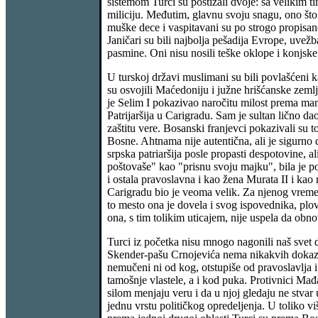
sistemom Turci su postizali dvoje: sa velikim t
miliciju. Međutim, glavnu svoju snagu, ono što
muške dece i vaspitavani su po strogo propisano
Janičari su bili najbolja pešadija Evrope, uve
pasmine. Oni nisu nosili teške oklope i konjske
U turskoj državi muslimani su bili povlašćeni k
su osvojili Maćedoniju i južne hrišćanske zemlje
je Selim I pokazivao naročitu milost prema man
Patrijaršija u Carigradu. Sam je sultan lično da
zaštitu vere. Bosanski franjevci pokazivali s
Bosne. Ahtnama nije autentična, ali je sigurno d
srpska patriaršija posle propasti despotovine, a
poštovaše" kao "prisnu svoju majku", bila je p
i ostala pravoslavna i kao žena Murata II i k
Carigradu bio je veoma velik. Za njenog vremena
to mesto ona je dovela i svog ispovednika, plov
ona, s tim tolikim uticajem, nije uspela da obno
Turci iz početka nisu mnogo nagonili naš svet 
Skender-pašu Crnojevića nema nikakvih dokaza, d
nemučeni ni od kog, otstupiše od pravoslavlja 
tamošnje vlastele, a i kod puka. Protivnici Mađa
silom menjaju veru i da u njoj gledaju ne stvar
jednu vrstu političkog opredeljenja. U toliko v