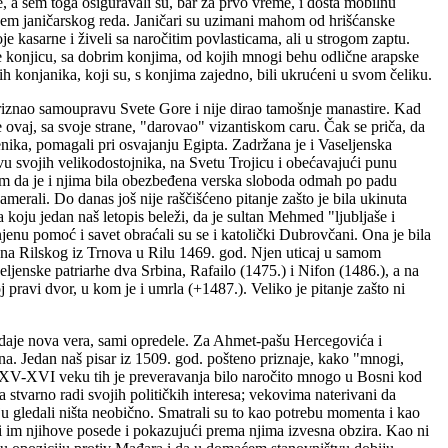
e, a sem toga osiguravali su, bar za prvo vreme, i dosta mobilnu
anjem janičarskog reda. Janičari su uzimani mahom od hrišćanske
je kasarne i živeli sa naročitim povlasticama, ali u strogom zaptu.
ale konjicu, sa dobrim konjima, od kojih mnogi behu odlične arapske
ih konjanika, koji su, s konjima zajedno, bili ukrućeni u svom čeliku.
e priznao samoupravu Svete Gore i nije dirao tamošnje manastire. Kad
je ovaj, sa svoje strane, "darovao" vizantiskom caru. Čak se priča, da
nika, pomagali pri osvajanju Egipta. Zadržana je i Vaseljenska
stvu svojih velikodostojnika, na Svetu Trojicu i obećavajući punu
om da je i njima bila obezbeđena verska sloboda odmah po padu
zamerali. Do danas još nije raščišćeno pitanje zašto je bila ukinuta
a koju jedan naš letopis beleži, da je sultan Mehmed "ljubljaše i
enu pomoć i savet obraćali su se i katolički Dubrovčani. Ona je bila
na Rilskog iz Trnova u Rilu 1469. god. Njen uticaj u samom
ljenske patriarhe dva Srbina, Rafailo (1475.) i Nifon (1486.), a na
 pravi dvor, u kom je i umrla (+1487.). Veliko je pitanje zašto ni
e daje nova vera, sami opredele. Za Ahmet-pašu Hercegovića i
una. Jedan naš pisar iz 1509. god. pošteno priznaje, kako "mnogi,
" U XV-XVI veku tih je preveravanja bilo naročito mnogo u Bosni kod
a stvarno radi svojih političkih interesa; vekovima naterivani da
nju gledali ništa neobično. Smatrali su to kao potrebu momenta i kao
ući im njihove posede i pokazujući prema njima izvesna obzira. Kao ni