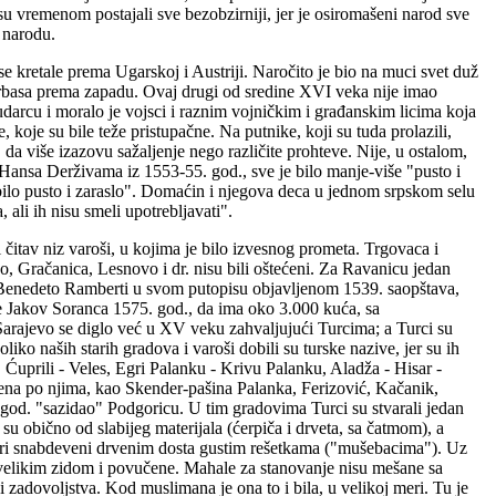
 su vremenom postajali sve bezobzirniji, jer je osiromašeni narod sve
u narodu.
se kretale prema Ugarskoj i Austriji. Naročito je bio na muci svet duž
Vrbasa prema zapadu. Ovaj drugi od sredine XVI veka nije imao
udarcu i moralo je vojsci i raznim vojničkim i građanskim licima koja
, koje su bile teže pristupačne. Na putnike, koji su tuda prolazili,
a, da više izazovu sažaljenje nego različite prohteve. Nije, u ostalom,
Hansa Derživama iz 1553-55. god., sve je bilo manje-više "pusto i
e bilo pusto i zaraslo". Domaćin i njegova deca u jednom srpskom selu
 ali ih nisu smeli upotrebljavati".
 čitav niz varoši, u kojima je bilo izvesnog prometa. Trgovaca i
vo, Gračanica, Lesnovo i dr. nisu bili oštećeni. Za Ravanicu jedan
li. Benedeto Ramberti u svom putopisu objavljenom 1539. saopštava,
e Jakov Soranca 1575. god., da ima oko 3.000 kuća, sa
 Sarajevo se diglo već u XV veku zahvaljujući Turcima; a Turci su
ko naših starih gradova i varoši dobili su turske nazive, jer su ih
, Ćuprili - Veles, Egri Palanku - Krivu Palanku, Aladža - Hisar -
 imena po njima, kao Skender-pašina Palanka, Ferizović, Kačanik,
. god. "sazidao" Podgoricu. U tim gradovima Turci su stvarali jedan
u obično od slabijeg materijala (ćerpiča i drveta, sa čatmom), a
ozori snabdeveni drvenim dosta gustim rešetkama ("mušebacima"). Uz
e velikim zidom i povučene. Mahale za stanovanje nisu mešane sa
 i zadovoljstva. Kod muslimana je ona to i bila, u velikoj meri. Tu je