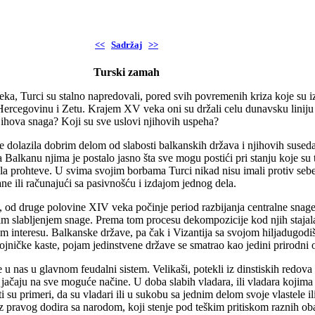
<<
Sadržaj
>>
Turski zamah
a, Turci su stalno napredovali, pored svih povremenih kriza koje su iz
Hercegovinu i Zetu. Krajem XV veka oni su držali celu dunavsku liniju 
jihova snaga? Koji su sve uslovi njihovih uspeha?
je dolazila dobrim delom od slabosti balkanskih država i njihovih sused
Balkanu njima je postalo jasno šta sve mogu postići pri stanju koje su tu 
a prohteve. U svima svojim borbama Turci nikad nisu imali protiv sebe
ane ili računajući sa pasivnošću i izdajom jednog dela.
od druge polovine XIV veka počinje period razbijanja centralne snage i
nim slabljenjem snage. Prema tom procesu dekompozicije kod njih stajala
em interesu. Balkanske države, pa čak i Vizantija sa svojom hiljadugodi
jničke kaste, pojam jedinstvene države se smatrao kao jedini prirodni 
 nas u glavnom feudalni sistem. Velikaši, potekli iz dinstiskih redova i
jačaju na sve moguće načine. U doba slabih vladara, ili vladara kojima 
i su primeri, da su vladari ili u sukobu sa jednim delom svoje vlastele 
 bez pravog dodira sa narodom, koji stenje pod teškim pritiskom raznih o