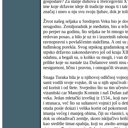
gospodare? Za stanje duhova u Hercegovini XV
ime koje državne ideje ili tradicije mogu ti i ta
značaj i uneo u nju svu svoju ljubav, dok je to
Život našeg seljaka u Srednjem Veku bio je dost
neugodno. Zemljoradnik je međutim, bio u težem 
po perper na godinu, što seljaka ne bi mnogo te
redovan posao, a bilo je uz to i izuzetnih rabo
ravnopravni s povlašćenim staležima. A oni su pr
tuđinskog porekla. Svog srpskog građanskog sta
srpsko državno zakonodavstvo još od kraja XII v
odahnu, a begali su, u koliko su mogli, i van 
prilike koje su nastale iza Dušanove smrti nisu 
nesigurnost, ličnu i pravnu, i omogućili stvaranj
Snaga Turaka bila je u njihovoj odličnoj vojnoj o
sami vodili svoje vojske, ili su u njih upućival
od koristi i od štete. Svejedno što su tim učest
vizantiski car Manojlo Komnin i naš Dušan zah
veka. Jedan mletački izveštaj iz 1534., koji na
i stranaca, već što su sultanovi vojnici još u d
otuda posle dolazi i velika korist od pokornosti
imanja većeg i manjeg obima, čiji su vlasnici, sp
dok su obrađivači zemlje, skoro isključivo hrišć
kao središte timar-spahija, koji su ,molto armi