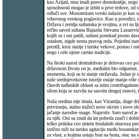
kao Azijati, nisu imali prave demokratije, nego 
sposobnosti mogao je izbiti u prve redove, od o
odluči sve. Monoteizam verski nalazio je kao sa
vrhovnog verskog poglavice. Kao u porodici, u k
Država i zemlja sultanska je svojina, a svi su 
rečito saveti sultana Bajazita Stevanu Lazarevi
kojih su i oni patili, sultani ponekad prosto dav
ostalom, nigde nema pravog reda. Pojedini namesn
prestiž, kroz starije i turske vekove, postao 
nego i cele njene carske tradicije.
Na široki narod destruktivno je delovao ceo po
državnom životu on je, međutim bio odgurnut. Dr
momenta, koji su to stanje otežavala. Jedan je 
naše srednjevekovne istorije ostaje manje-viš
čitavih tuđinskih oblasti sa istim centrifugaln
silom koja se razvila na sasvim drugoj osnovi, i
Naša sredina nije imala, kao Vizantija, duge 
previranju, stalno tražeći nove okvire i nove ob
jačanje narodne snage. Naprotiv. Sam narod je 
za njih. Oni su znali da im pobeda znači i dobit
teško pritiska ceo sistem feudalnih obaveza prem
izrično tuži na tursku agitaciju među bosanskim 
za vlast, u kojima ustaju brat na brata, otac n