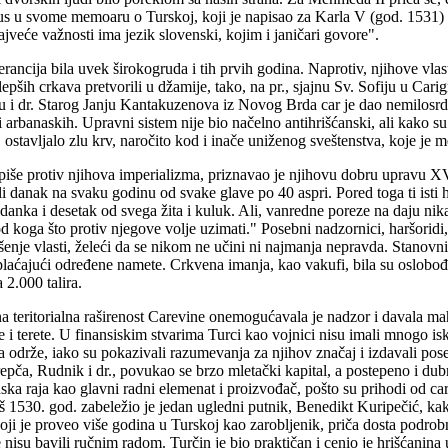
jus u svome memoaru o Turskoj, koji je napisao za Karla V (god. 1531) v
jveće važnosti ima jezik slovenski, kojim i janičari govore".
lerancija bila uvek širokogruda i tih prvih godina. Naprotiv, njihove vla
pših crkava pretvorili u džamije, tako, na pr., sjajnu Sv. Sofiju u Car
i dr. Starog Janju Kantakuzenova iz Novog Brda car je dao nemilosrdno
arbanaskih. Upravni sistem nije bio načelno antihrišćanski, ali kako su hr
 ostavljalo zlu krv, naročito kod i inače uniženog sveštenstva, koje je 
i piše protiv njihova imperializma, priznavao je njihovu dobru upravu XV
i danak na svaku godinu od svake glave po 40 aspri. Pored toga ti isti hri
 danka i desetak od svega žita i kuluk. Ali, vanredne poreze na daju ni
ti od koga što protiv njegove volje uzimati." Posebni nadzornici, haršorid
šenje vlasti, želeći da se nikom ne učini ni najmanja nepravda. Stanovni
aćajući određene namete. Crkvena imanja, kao vakufi, bila su oslobođe
 2.000 talira.
a teritorialna raširenost Carevine onemogućavala je nadzor i davala m
 i terete. U finansiskim stvarima Turci kao vojnici nisu imali mnogo isk
 održe, iako su pokazivali razumevanja za njihov značaj i izdavali pos
pča, Rudnik i dr., povukao se brzo mletački kapital, a postepeno i dubr
ska raja kao glavni radni elemenat i proizvođač, pošto su prihodi od car
š 1530. god. zabeležio je jedan ugledni putnik, Benedikt Kuripečić, k
ji je proveo više godina u Turskoj kao zarobljenik, priča dosta podrobno,
 se nisu bavili ručnim radom. Turčin je bio praktičan i cenio je hrišćanin