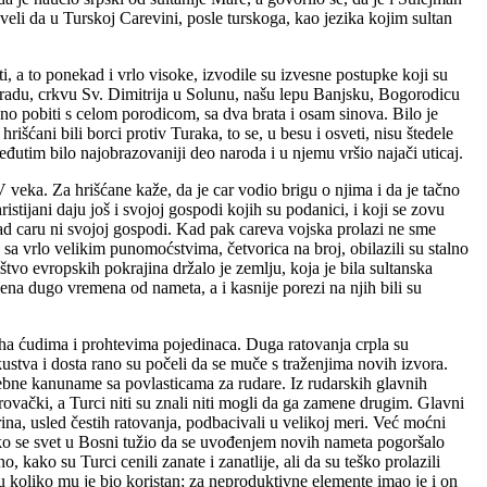
eli da u Turskoj Carevini, posle turskoga, kao jezika kojim sultan
sti, a to ponekad i vrlo visoke, izvodile su izvesne postupke koji su
igradu, crkvu Sv. Dimitrija u Solunu, našu lepu Banjsku, Bogorodicu
 pobiti s celom porodicom, sa dva brata i osam sinova. Bilo je
išćani bili borci protiv Turaka, to se, u besu i osveti, nisu štedele
međutim bilo najobrazovaniji deo naroda i u njemu vršio najači uticaj.
 veka. Za hrišćane kaže, da je car vodio brigu o njima i da je tačno
stijani daju još i svojoj gospodi kojih su podanici, i koji se zovu
kad caru ni svojoj gospodi. Kad pak careva vojska prolazi ne sme
i, sa vrlo velikim punomoćstvima, četvorica na broj, obilazili su stalno
štvo evropskih pokrajina držalo je zemlju, koja je bila sultanska
na dugo vremena od nameta, a i kasnije porezi na njih bili su
aha ćudima i prohtevima pojedinaca. Duga ratovanja crpla su
ustva i dosta rano su počeli da se muče s traženjima novih izvora.
ebne kanuname sa povlasticama za rudare. Iz rudarskih glavnih
ovački, a Turci niti su znali niti mogli da ga zamene drugim. Glavni
ina, usled čestih ratovanja, podbacivali u velikoj meri. Već moćni
ako se svet u Bosni tužio da se uvođenjem novih nameta pogoršalo
 kako su Turci cenili zanate i zanatlije, ali da su teško prolazili
a u koliko mu je bio koristan; za neproduktivne elemente imao je i on