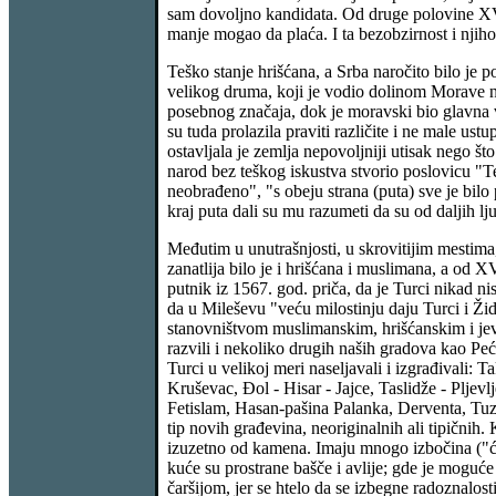
sam dovoljno kandidata. Od druge polovine XVI v
manje mogao da plaća. I ta bezobzirnost i njihov
Teško stanje hrišćana, a Srba naročito bilo je 
velikog druma, koji je vodio dolinom Morave n
posebnog značaja, dok je moravski bio glavna vo
su tuda prolazila praviti različite i ne male ust
ostavljala je zemlja nepovoljniji utisak nego što
narod bez teškog iskustva stvorio poslovicu "
neobrađeno", "s obeju strana (puta) sve je bilo
kraj puta dali su mu razumeti da su od daljih lj
Međutim u unutrašnjosti, u skrovitijim mestima,
zanatlija bilo je i hrišćana i muslimana, a od 
putnik iz 1567. god. priča, da je Turci nikad n
da u Mileševu "veću milostinju daju Turci i Ž
stanovništvom muslimanskim, hrišćanskim i jevr
razvili i nekoliko drugih naših gradova kao Peć
Turci u velikoj meri naseljavali i izgrađivali: 
Kruševac, Đol - Hisar - Jajce, Taslidže - Pljev
Fetislam, Hasan-pašina Palanka, Derventa, Tuzl
tip novih građevina, neoriginalnih ali tipični
izuzetno od kamena. Imaju mnogo izbočina ("ćoš
kuće su prostrane bašče i avlije; gde je moguć
čaršijom, jer se htelo da se izbegne radoznalost