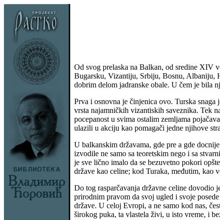
Od svog prelaska na Balkan, od sredine XIV vek
Bugarsku, Vizantiju, Srbiju, Bosnu, Albaniju, 
dobrim delom jadranske obale. U čem je bila n
Prva i osnovna je činjenica ovo. Turska snaga 
vrsta najamničkih vizantiskih saveznika. Tek na 
pocepanost u svima ostalim zemljama pojačaval
ulazili u akciju kao pomagači jedne njihove str
U balkanskim državama, gde pre a gde docnije, 
izvodile ne samo sa teoretskim nego i sa stvar
je sve lično imalo da se bezuvetno pokori opšt
države kao celine; kod Turaka, međutim, kao vo
Do tog rasparčavanja državne celine dovodio je u
prirodnim pravom da svoj ugled i svoje posede 
države. U celoj Evropi, a ne samo kod nas, čest
širokog puka, ta vlastela živi, u isto vreme, i