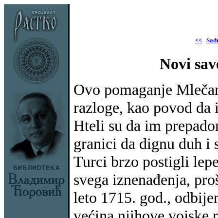
<<
Sad
Novi sav
Ovo pomaganje Mlečana
razloge, kao povod da 
Hteli su da im prepad
granici da dignu duh i
Turci brzo postigli lepe
svega iznenađenja, proš
leto 1715. god., odbije
većina njihove vojske m