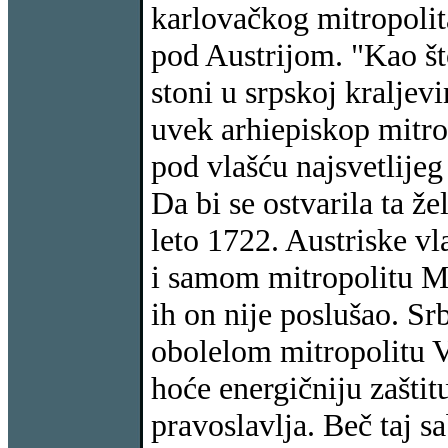
karlovačkog mitropolit
pod Austrijom. "Kao št
stoni u srpskoj kraljevi
uvek arhiepiskop mitrop
pod vlašću najsvetlije
Da bi se ostvarila ta že
leto 1722. Austriske vla
i samom mitropolitu Mo
ih on nije poslušao. Sr
obolelom mitropolitu V
hoće energičniju zaštitu
pravoslavlja. Beč taj s