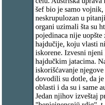
čelu. Austriska uprava 
šef bio je samo vojnik,
neskrupulozan u pitanj
organi uzimali šta su ht
pojedinaca nije uopšte 
hajdučije, koju vlasti 
iskorene. Izvesni njeni 
hajdučkim jatacima. Nar
iskorišćavanje njegove 
dovodili su dotle, da je
oblasti i da su i same a
Jedan njihov izveštaj p
"benjeinensnjü rdig", t.