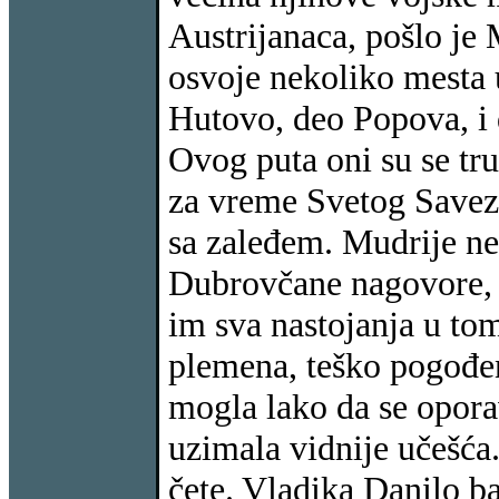
Austrijanaca, pošlo je
osvoje nekoliko mesta 
Hutovo, deo Popova, i 
Ovog puta oni su se tru
za vreme Svetog Saveza
sa zaleđem. Mudrije neg
Dubrovčane nagovore, da
im sva nastojanja u to
plemena, teško pogođe
mogla lako da se opora
uzimala vidnije učešća
čete. Vladika Danilo ba