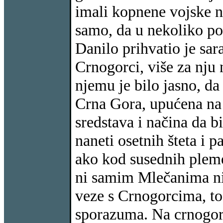
imali kopnene vojske ni
samo, da u nekoliko p
Danilo prihvatio je sar
Crnogorci, više za nju 
njemu je bilo jasno, da
Crna Gora, upućena na 
sredstava i načina da b
naneti osetnih šteta i p
ako kod susednih pleme
ni samim Mlečanima nij
veze s Crnogorcima, to 
sporazuma. Na crnogor