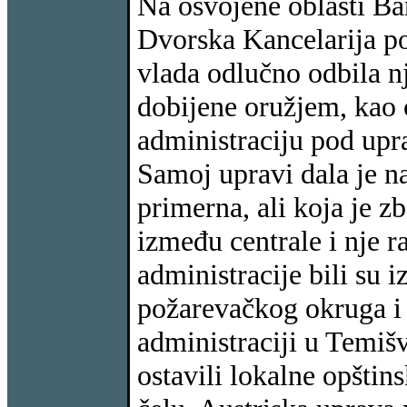
Na osvojene oblasti Ba
Dvorska Kancelarija po
vlada odlučno odbila nj
dobijene oružjem, kao 
administraciju pod up
Samoj upravi dala je na
primerna, ali koja je z
između centrale i nje ra
administracije bili su i
požarevačkog okruga i 
administraciji u Temišva
ostavili lokalne opštin