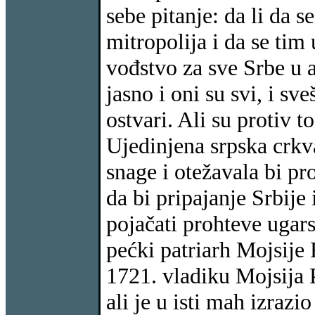
sebe pitanje: da li da 
mitropolija i da se tim
vođstvo za sve Srbe u a
jasno i oni su svi, i sve
ostvari. Ali su protiv to
Ujedinjena srpska crkv
snage i otežavala bi pr
da bi pripajanje Srbije
pojačati prohteve ugar
pećki patriarh Mojsije 
1721. vladiku Mojsija 
ali je u isti mah izrazio