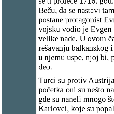
se u proleće 1716. god.
Beču, da se nastavi tamo
postane protagonist Ev
vojsku vodio je Evgen 
velike nade. U ovom čas
rešavanju balkanskog i 
u njemu uspe, njoj bi, p
deo.
Turci su protiv Austrija
početka oni su nešto n
gde su naneli mnogo šte
Karlovci, koje su popal