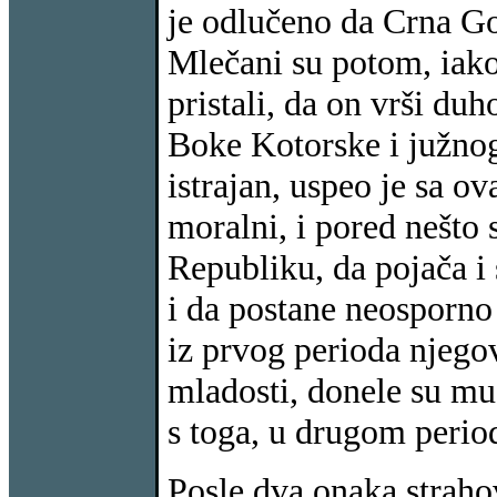
je odlučeno da Crna Go
Mlečani su potom, iako
pristali, da on vrši du
Boke Kotorske i južnog
istrajan, uspeo je sa ov
moralni, i pored nešto 
Republiku, da pojača i 
i da postane neosporno
iz prvog perioda njego
mladosti, donele su mu 
s toga, u drugom period
Posle dva onaka straho