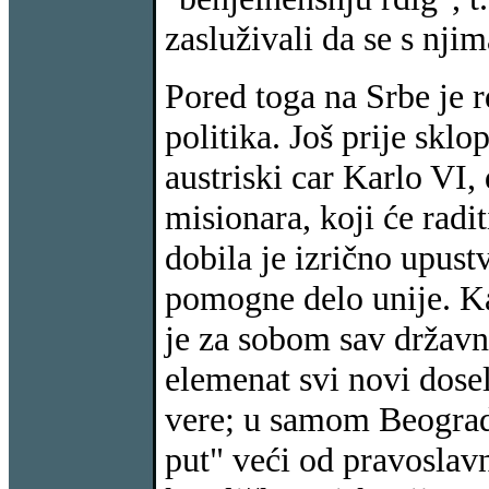
zasluživali da se s nji
Pored toga na Srbe je r
politika. Još prije skl
austriski car Karlo VI, 
misionara, koji će radi
dobila je izrično upust
pomogne delo unije. Ka
je za sobom sav državni
elemenat svi novi dosel
vere; u samom Beogradu
put" veći od pravoslavn