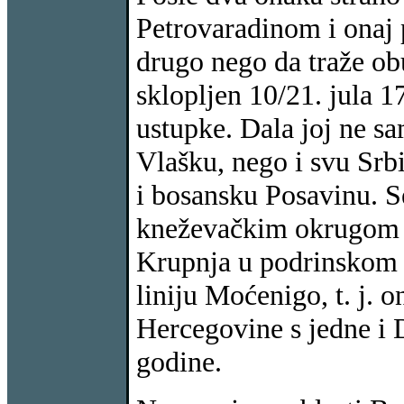
Petrovaradinom i onaj
drugo nego da traže ob
sklopljen 10/21. jula 1
ustupke. Dala joj ne s
Vlašku, nego i svu Sr
i bosansku Posavinu. S
kneževačkim okrugom os
Krupnja u podrinskom k
liniju Moćenigo, t. j. 
Hercegovine s jedne i 
godine.