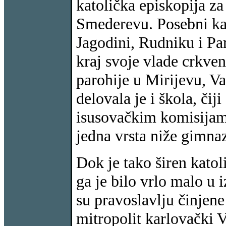
katolička episkopija za 
Smederevu. Posebni kan
Jagodini, Rudniku i Par
kraj svoje vlade crkven
parohije u Mirijevu, V
delovala je i škola, čij
isusovačkim komisijam
jedna vrsta niže gimnaz
Dok je tako širen katoli
ga je bilo vrlo malo u
su pravoslavlju činjen
mitropolit karlovački 