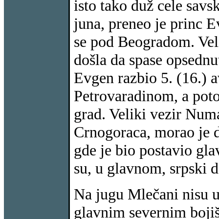
isto tako duž cele sav
juna, preneo je princ E
se pod Beogradom. Veli
došla da spase opsednut
Evgen razbio 5. (16.) a
Petrovaradinom, a pot
grad. Veliki vezir Num
Crnogoraca, morao je d
gde je bio postavio gla
su, u glavnom, srpski d
Na jugu Mlečani nisu u
glavnim severnim bojišt