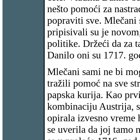
nešto pomoći za nastrad
popraviti sve. Mlečani 
pripisivali su je novo
politike. Držeći da za t
Danilo oni su 1717. god
Mlečani sami ne bi mogl
tražili pomoć na sve st
papska kurija. Kao prvi
kombinaciju Austrija, s
opirala izvesno vreme 
se uverila da joj tamo 