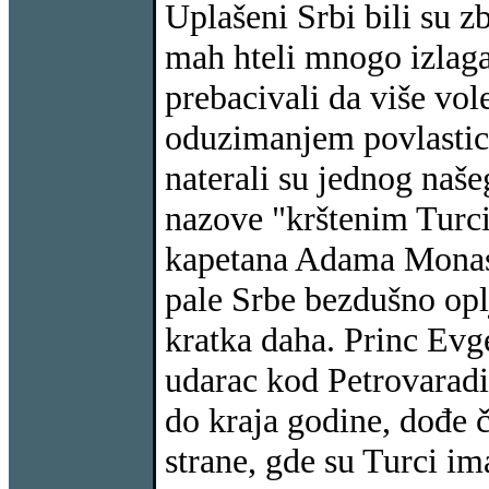
Uplašeni Srbi bili su zb
mah hteli mnogo izlagat
prebacivali da više vole
oduzimanjem povlastica
naterali su jednog naše
nazove "krštenim Turcim
kapetana Adama Monasti
pale Srbe bezdušno oplj
kratka daha. Princ Evg
udarac kod Petrovaradin
do kraja godine, dođe 
strane, gde su Turci im