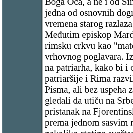
Boga Oca, a ne i od Sina
jedna od osnovnih dogm
vremena starog razlaza,
Međutim episkop Marda
rimsku crkvu kao "mate
vrhovnog poglavara. Iz
na patriarha, kako bi 
patriaršije i Rima razv
Pisma, ali bez uspeha z
gledali da utiču na Srb
pristanak na Fjorentins
prema jednom sasvim n