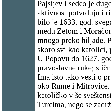
Pajsijev i sedeo je dug
aktivnost potvrđuju i 
bilo je 1633. god. sveg
među Zetom i Moračom b
mnogo preko hiljade. Pi
skoro svi kao katolici,
U Popovu do 1627. god.
pravoslavne ruke; slični
Ima isto tako vesti o p
oko Rume i Mitrovice. G
katoličko više sveštens
Turcima, nego se zadr