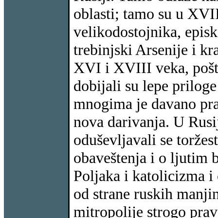
oblasti; tamo su u XVII
velikodostojnika, epis
trebinjski Arsenije i k
XVI i XVIII veka, pošt
dobijali su lepe prilog
mnogima je davano pra
nova darivanja. U Rusiji
oduševljavali se torže
obaveštenja i o ljutim
Poljaka i katolicizma i
od strane ruskih manji
mitropolije strogo prav