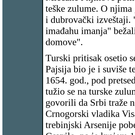
teške zulume. O njima 
i dubrovački izveštaji. 
imađahu imanja" bežali 
domove".
Turski pritisak osetio s
Pajsija bio je i suviše
1654. god., pod pretsed
tužio se na turske zul
govorili da Srbi traže 
Crnogorski vladika Visar
trebinjski Arsenije pobe