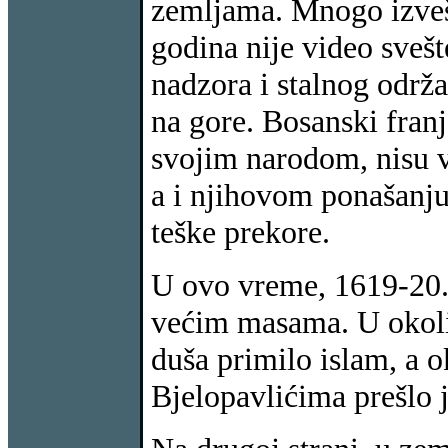
zemljama. Mnogo izveš
godina nije video sve
nadzora i stalnog održa
na gore. Bosanski franj
svojim narodom, nisu v
a i njihovom ponašanju 
teške prekore.
U ovo vreme, 1619-20. g
većim masama. U okolin
duša primilo islam, a 
Bjelopavlićima prešlo 