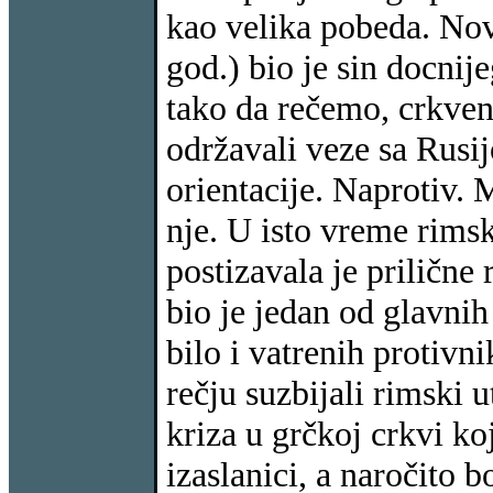
kao velika pobeda. No
god.) bio je sin docnije
tako da rečemo, crkveno
održavali veze sa Rusij
orientacije. Naprotiv.
nje. U isto vreme rimsk
postizavala je prilične
bio je jedan od glavnih 
bilo i vatrenih protivni
rečju suzbijali rimski 
kriza u grčkoj crkvi koj
izaslanici, a naročito b