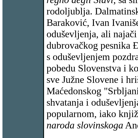
rodoljublja. Dalmatinsk
Baraković, Ivan Ivaniše
oduševljenja, ali najači
dubrovačkog pesnika Đ
s oduševljenjem pozdr
pobedu Slovenstva i ko
sve Južne Slovene i hr
Maćedonskog "Srbljani
shvatanja i oduševljen
popularnom, iako knji
naroda slovinskoga
And