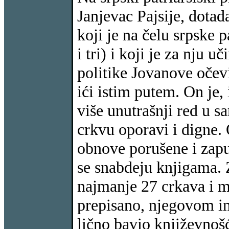
Janjevac Pajsije, dotad
koji je na čelu srpske p
i tri) i koji je za nju
politike Jovanove očevi
ići istim putem. On je, 
više unutrašnji red u s
crkvu oporavi i digne. 
obnove porušene i zapu
se snabdeju knjigama.
najmanje 27 crkava i ma
prepisano, njegovom in
lično bavio književnoš