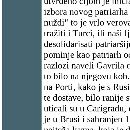
utvrđeno čijom je inici
izbora novog patriarha 
nuždi" to je vrlo vero
tražiti i Turci, ili naši
desolidarisati patriar
pominje kao patriarh o
razlozi naveli Gavrila 
to bilo na njegovu kob
na Porti, kako je s Rus
te dostave, bilo ranije
uticali su u Carigradu
je u Brusi i sahranjen 
najteža kazna, koja je d