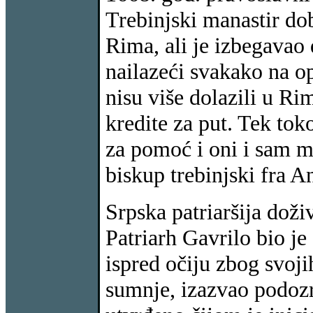
Trebinjski manastir do
Rima, ali je izbegavao 
nailazeći svakako na o
nisu više dolazili u Ri
kredite za put. Tek tok
za pomoć i oni i sam mi
biskup trebinjski fra A
Srpska patriaršija doži
Patriarh Gavrilo bio je
ispred očiju zbog svoj
sumnje, izazvao podozr