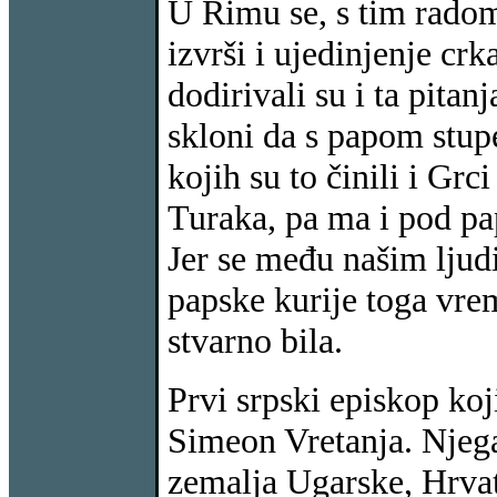
U Rimu se, s tim radom
izvrši i ujedinjenje c
dodirivali su i ta pitan
skloni da s papom stupe 
kojih su to činili i Gr
Turaka, pa ma i pod pa
Jer se među našim ljud
papske kurije toga vre
stvarno bila.
Prvi srpski episkop koj
Simeon Vretanja. Njega
zemalja Ugarske, Hrvat