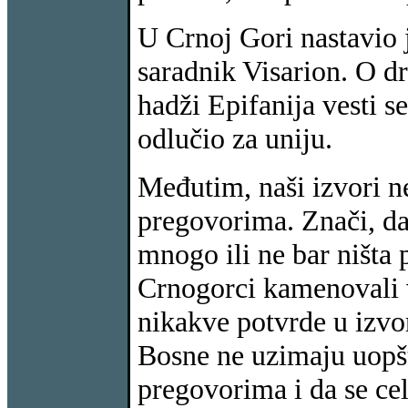
U Crnoj Gori nastavio 
saradnik Visarion. O d
hadži Epifanija vesti s
odlučio za uniju.
Međutim, naši izvori n
pregovorima. Znači, da
mnogo ili ne bar ništa p
Crnogorci kamenovali v
nikakve potvrde u izvor
Bosne ne uzimaju uopš
pregovorima i da se cel