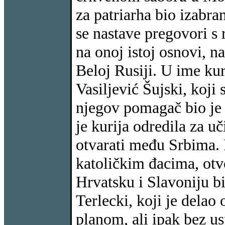
za patriarha bio izabra
se nastave pregovori s
na onoj istoj osnovi, n
Beloj Rusiji. U ime ku
Vasiljević Šujski, koji
njegov pomagač bio je
je kurija odredila za uč
otvarati među Srbima. 
katoličkim đacima, ot
Hrvatsku i Slavoniju b
Terlecki, koji je delao
planom, ali ipak bez u