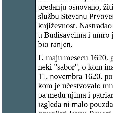
predanju osnovano, žiti
službu Stevanu Prvoven
književnost. Nastradao 
u Budisavcima i umro je
bio ranjen.
U maju mesecu 1620. g
neki "sabor", o kom ina
11. novembra 1620. pom
kom je učestvovalo mno
pa među njima i patriar
izgleda ni malo pouzd