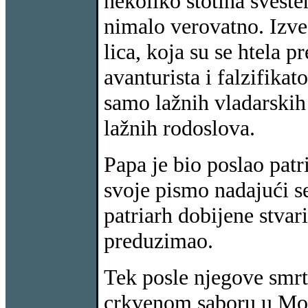
nekoliko stotina svešten
nimalo verovatno. Izve
lica, koja su se htela p
avanturista i falzifikat
samo lažnih vladarskih
lažnih rodoslova.
Papa je bio poslao patr
svoje pismo nadajući se
patriarh dobijene stvar
preduzimao.
Tek posle njegove smrt
crkvenom saboru u Mora