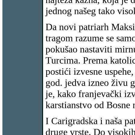
jednog našeg tako viso
Da novi patriarh Maksi
tragom razume se samo p
pokušao nastaviti mirnu
Turcima. Prema katolic
postići izvesne uspehe,
god. jedva izneo živu 
je, kako franjevački iz
karstianstvo od Bosne n
I Carigradska i naša pat
druge vrste. Do visokih