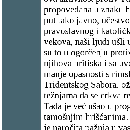
propovedana u znaku hri
put tako javno, učestvo
pravoslavnog i katoličk
vekova, naši ljudi ušli
su to u ogorčenju proti
njihova pritiska i sa u
manje opasnosti s rims
Tridentskog Sabora, ož
težnjama da se crkva r
Tada je već ušao u pro
tamošnjim hrišćanima.
je naročita pažnja u v