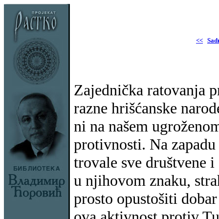
<<
Sad
Zajednička ratovanja p
razne hrišćanske narod
ni na našem ugroženom
protivnosti. Na zapadu
trovale sve društvene 
u njihovom znaku, strah
prosto opustošiti doba
ova aktivnost protiv Tu