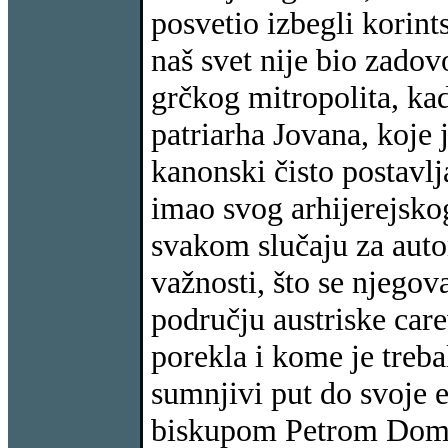
posvetio izbegli korin
naš svet nije bio zadov
grčkog mitropolita, kad
patriarha Jovana, koje j
kanonski čisto postavl
imao svog arhijerejskog
svakom slučaju za autor
važnosti, što se njegova
području austriske car
porekla i kome je treba
sumnjivi put do svoje e
biskupom Petrom Domit