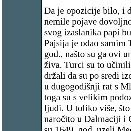
Da je opozicije bilo, i 
nemile pojave dovoljno
svog izaslanika papi b
Pajsija je odao samim 
god., našto su ga ovi 
živa. Turci su to učini
držali da su po sredi i
u dugogodišnji rat s Ml
toga su s velikim podoz
ljudi. U toliko više, št
naročito u Dalmaciji i
su 1649. god. uzeli Me