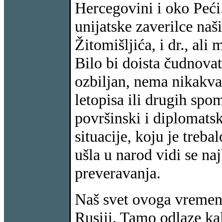
Hercegovini i oko Peći.
unijatske zaverilce naš
Žitomišljića, i dr., al
Bilo bi doista čudnovat
ozbiljan, nema nikakva t
letopisa ili drugih spo
površinski i diplomatsk
situacije, koju je trebal
ušla u narod vidi se na
preveravanja.
Naš svet ovoga vremena
Rusiji. Tamo odlaze kal