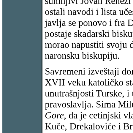
sumnjivi Jovan Renezi k
ostali navodi i lista u
javlja se ponovo i fra 
postaje skadarski bisku
morao napustiti svoju 
naronsku biskupiju.
Savremeni izveštaji do
XVII veku katoličko st
unutrašnjosti Turske, i
pravoslavlja. Sima Mil
Gore
, da je cetinjski 
Kuče, Drekaloviće i Br