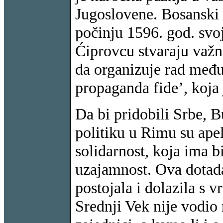
Jugoslovene. Bosanski 
počinju 1596. god. svoj
Ćiprovcu stvaraju važno
da organizuje rad među
propaganda fide’, koja
Da bi pridobili Srbe, 
politiku u Rimu su ape
solidarnost, koja ima bi
uzajamnost. Ova dotada
postojala i dolazila s 
Srednji Vek nije vodio