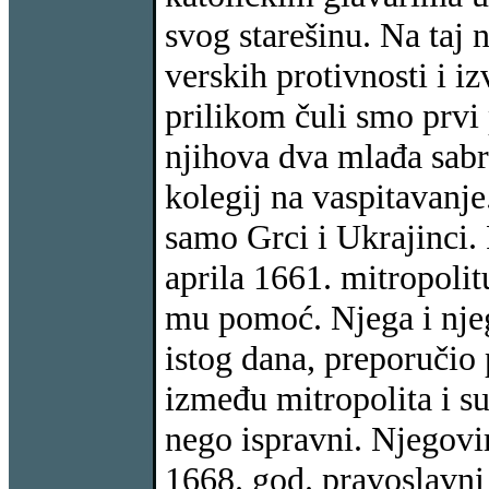
svog starešinu. Na taj 
verskih protivnosti i 
prilikom čuli smo prvi 
njihova dva mlađa sabr
kolegij na vaspitavanje
samo Grci i Ukrajinci.
aprila 1661. mitropolit
mu pomoć. Njega i njego
istog dana, preporučio
između mitropolita i su
nego ispravni. Njegovim
1668. god. pravoslavni 