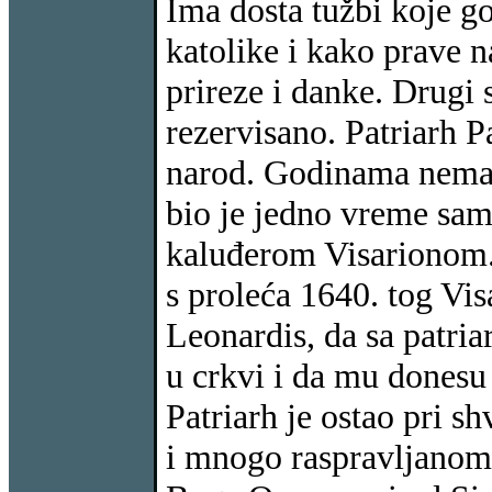
Ima dosta tužbi koje go
katolike i kako prave na
prireze i danke. Drugi 
rezervisano. Patriarh Pa
narod. Godinama nema 
bio je jedno vreme sam
kaluđerom Visarionom.
s proleća 1640. tog Vi
Leonardis, da sa patri
u crkvi i da mu donesu
Patriarh je ostao pri 
i mnogo raspravljanom