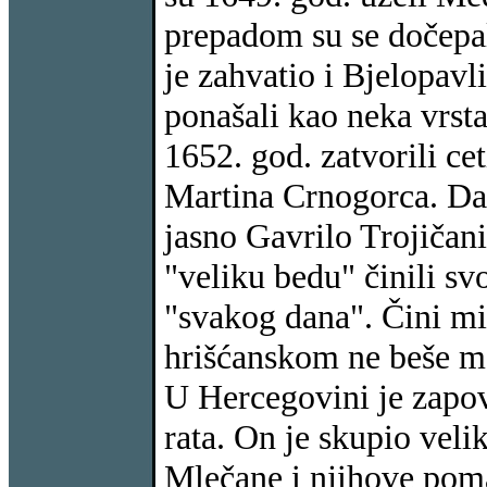
prepadom su se dočepal
je zahvatio i Bjelopav
ponašali kao neka vrsta
1652. god. zatvorili ce
Martina Crnogorca. Da 
jasno Gavrilo Trojičani
"veliku bedu" činili s
"svakog dana". Čini mi 
hrišćanskom ne beše ma
U Hercegovini je zapo
rata. On je skupio veli
Mlečane i njihove pomag