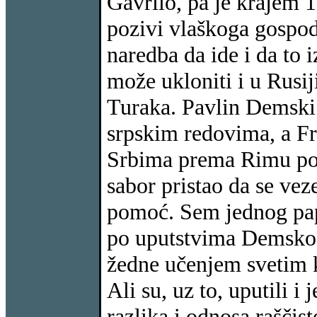
Gavrilo, pa je krajem 
pozivi vlaškoga gospod
naredba da ide i da to i
može ukloniti i u Rusij
Turaka. Pavlin Demski 
srpskim redovima, a Fr
Srbima prema Rimu post
sabor pristao da se vez
pomoć. Sem jednog pap
po uputstvima Demskog,
žedne učenjem svetim k
Ali su, uz to, uputili i
razlika i odnosa raščis