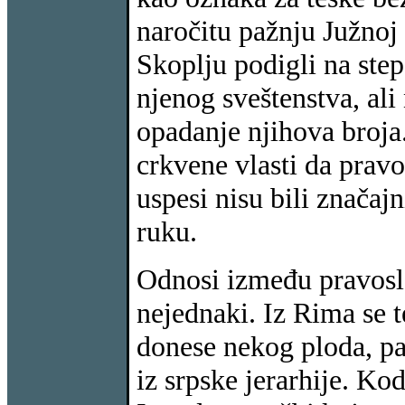
naročitu pažnju Južnoj 
Skoplju podigli na step
njenog sveštenstva, ali
opadanje njihova broja.
crkvene vlasti da pravo
uspesi nisu bili značajn
ruku.
Odnosi između pravosla
nejednaki. Iz Rima se te
donese nekog ploda, pa
iz srpske jerarhije. Ko