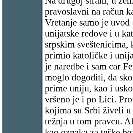
Na drugoj strani, u ze
pravoslavni na račun k
Vretanje samo je uvod 
unijatske redove i u ka
srpskim sveštenicima, 
primio katoličke i uni
je naredbe i sam car F
moglo dogoditi, da sk
prime uniju, kao i usk
vršeno je i po Lici. Pro
kojima su Srbi živeli u
težnja u tom pravcu. A
kao oznaka za teške bez