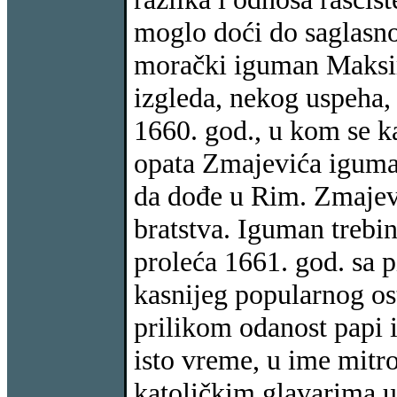
moglo doći do saglasnos
morački iguman Maksim.
izgleda, nekog uspeha, 
1660. god., u kom se k
opata Zmajevića iguman
da dođe u Rim. Zmajev
bratstva. Iguman trebi
proleća 1661. god. sa 
kasnijeg popularnog ost
prilikom odanost papi i
isto vreme, u ime mitr
katoličkim glavarima u 