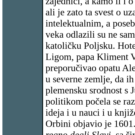
zajednici, a kamo li i 
ali je zato ta svest o 
intelektualnim, a pos
veka odlazili su ne sa
katoličku Poljsku. Hot
Ligom, papa Kliment VI
preporučivao opatu Al
u severne zemlje, da i
plemensku srodnost s 
politikom počela se raz
ideja i u nauci i u knj
Orbini objavio je 1601.
regno degli Slavi
, sa 