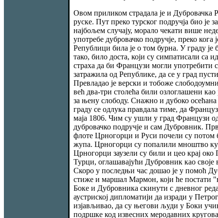
Овом приликом страдала је и Дубровачка Ре
руске. Пут преко турског подручја био је за
најбољем случају, морало чекати више нед
употребе дубровачко подручје, преко кога 
Републици била је о том бурна. У граду је 
тако, било доста, који су симпатисали са 
страха да би Французи могли употребити си
затражила од Републике, да се у град пуст
Превладао је верски и тобоже слободоумни 
већ два-три столећа били озлоглашени као р
за њену слободу. Снажно и дубоко осећана 
граду се одлука правдала тиме, да Французи
маја 1806. Чим су ушли у град Французи од
дубровачко подручје и сам Дубровник. Прв
флоте Црногорци и Руси почели су потом 
жупа. Црногорци су попалили мноштво кућа
Црногорци заузели су били и цео крај око
Турци, оглашавајући Дубровник као своје в
Скоро у последњи час дошао је у помоћ Ду
стиже и маршал Мармон, који ће постати "в
Боке и Дубровника скинути с дневног реда.
аустриској дипломатији да изради у Петрог
изјављивао, да су његови људи у Боки учин
подршке код извесних меродавних кругова