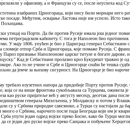
релазили у офанзиву, а и Французи су се, после неуспеха код Су
о стотина изабраних Црногораца, који нису били морнари него ра
е посаде. Међутим, освајање Ластова није им успело. Исто тако
м Пољицама.
ски утицај на Порти. Да би против Русије имала још једног помаг
рема петроградском кабинету. С тога је Наполеон био противник 
уми. У мају 1806. упућен је био у Цариград генерал Себастиани 
да сломије отпор Срба и Црногораца, које помаже Русија. С франц
 у Париз признање Наполеонове царске титуле и богате дарове, но
цуску." Кад је Себастиани пролазио кроз Букурешт тражио је од
 покоре. Ако то не учине и Србе и Црногорце снаћи ће тешка суд
вољни да јемче за њихову сигурност. На Црногорце је био нарочито
 му требало изузетних напора да придобије Порту против Русије.
е, која се на више фронтова сукобљавала са Турцима, оживела ј
за као руске пријатеље већ у августу месецу, десетак дана посл
оведништвом генерала Михељеона, у Молдавску и потом у Влашку. 
едали су у Србима природне савезнике, а Турци су настојали да ба
и много о Србима, нарочито после пада Београда који им је ква
в Срба упути један одред војске преко Босне, како би Турци мог
 да се један део руске војске преко Санџака и побуњене Херцего