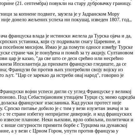
торине (21. септембра) повукли на стару дубровачку границу.
тници за копнене подвиге, заузела је у Јадранском Мору
 није донело жељених успеха ни покушај, изведен 1807. год.,
ача француска влада је истински желела да Турска ојача и да,
српских устаника, који су подривали снагу Царевине, и
са посебном мисијом. Имао је да помути односе између Турске
уске стране чак је понуђена и помоћ за ту акцију. Султановом
ви цар је казао, "да све што се деси срећно или несрећно
 кнеза Ипсилантија да прихвати француско гледиште, да се
бина; Французи би против њих употребили своју војску из
 љут. "Цар се зарекао да истреби овај народ", говорио је
 Француски војни успеси дигли су углед Француске у великој
е поново. Под Себастијановим утицајем Турци су, мимо одредба
е доласка француског изасланика. Кад руски протест није
Српско питање добило је с тим у вези изузетан значај и за
р с те стране избегну непријатне диверзије. и код француских
рио извесне планове. Неки њихови, врло озбиљни, политички и
ли с више сигурности примити борбе с Турцима на дунавској
вине, а у вези с Црном Гором, упути против француза у