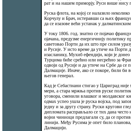
рат и на нашем приморју. Руси више нису п
Руска флота, на којој се налазило неколик
Корчулу и Брач, истеравши са њих француск
да се изазове већи устанак у далматински
У току 1806. год. знатно се појачао францу
ојачана, предузме енергичнију политику п
саветовао Порти да их што пре силом ураз
и Русије. У исто време да утиче на Порти 
изасланику, Мухиб ефендији, који је донео
Турцима биће срећно или несрећно за Фран
одвоји од Русије и да утиче на Србе да се
Далмације. Иначе, ако се покоре, били би 
његов генерал.
Кад је Себастиани стигао у Цариград није
мери, а стара мржња против руске политик
уговора, сменили влашког и молдавског кне
одмах успео ушла је руска војска, под зап
једну и за другу страну. Руски кругови гл
дипломата расправљало се тих дана често 
војни чиниоци предлагали су, да се проти
линији. Међу Русима је опет било планова,
Далмацији.