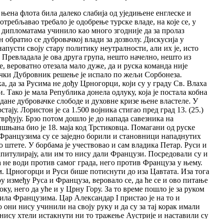
 њена флота била далеко слабија од уједињене енглеске и
потребљавао требало је одобрење турске владе, на које се, у
 дипломатама учинило као много згодније да за пролаз
 обратио се дубровачкој влади за дозволу. Дискусија у
напусти своју стару политику неутралности, али их је, исто
. Превладала је ова друга група, нешто начелно, нешто из
е, вероватно отезала мало дуже, да и руска команда није
олички Дубровник решење је испало по жељи Сорбонеза.
, да за Русима не дођу Црногорци, који су у граду Св. Влаха
. Тако је мала Република донела одлуку, која је постала кобна
 дане дубровачке слободе и духовне кризе њене властеле. У
тају. Лористон је са 1.500 војника стигао пред град 13. (25.)
врђују. Брзо потом дошло је до напада савезника на
шњана био је 18. маја код Трстиковца. Помагани од руске
 Французима су се заједно борили и становници нападнутих
штете. У борбама је учествовао и сам владика Петар. Руси и
апитулирају, али им то нису дали Французи. Посредовали су и
а не води против самог града, него против Француза у њему.
м. Црногорци и Руси бише потиснути до иза Цавтата. Иза тога
у између Руса и Француза, веровало се, да ће се и ово питање
у, него да уће и у Црну Гору. За то време пошло је за руком
тила Французима. Цар Александар I пристао је на то и
 они нису учинили на своју руку и да су за тај корак имали
нису хтели истакнути ни то тражење Аустрије и наставили су