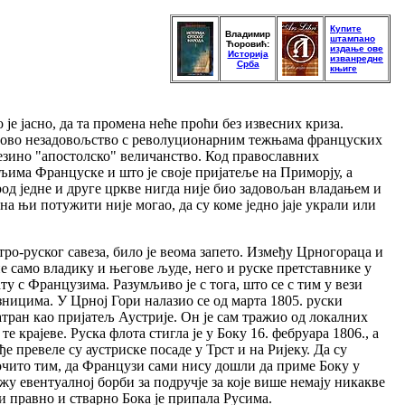
Купите
Владимир
штампано
Ћоровић:
издање ове
Историја
изванредне
Срба
књиге
е јасно, да та промена неће проћи без извесних криза.
Његово незадовољство с револуционарним тежњама француских
њезино "апостолско" величанство. Код православних
ељима Француске и што је своје пријатеље на Приморју, а
род једне и друге цркве нигда није био задовољан владањем и
на њи потужити није могао, да су коме једно јаје украли или
ро-руског савеза, било је веома запето. Између Црногораца и
е само владику и његове људе, него и руске претставнике у
ату с Французима. Разумљиво је с тога, што се с тим у вези
ницима. У Црној Гори налазио се од марта 1805. руски
тран као пријатељ Аустрије. Он је сам тражио од локалних
е крајеве. Руска флота стигла је у Боку 16. фебруара 1806., а
 превеле су аустриске посаде у Трст и на Ријеку. Да су
рочито тим, да Французи сами нису дошли да приме Боку у
ажу евентуалној борби за подручје за које више немају никакве
 и правно и стварно Бока је припала Русима.