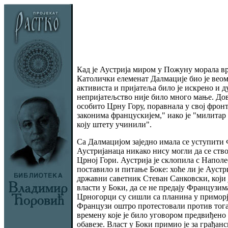
Кад је Аустрија миром у Пожуну морала вр
Католички елеменат Далмације био је вео
активиста и пријатеља било је искрено и 
непријатељство није било много мање. Дово
особито Црну Гору, поравнала у свој фрон
законима францускијем," иако је "милитар 
коју штету учинили".
Са Далмацијом заједно имала се уступити Ф
Аустријанаца никако нису могли да се ство
Црној Гори. Аустрија је склопила с Наполео
поставило и питање Боке: хоће ли је Ауст
државни саветник Стеван Санковски, који 
власти у Боки, да се не предају Французима
Црногорци су сишли са планина у приморје.
Французи оштро протестовали против тога 
времену које је било уговором предвиђено 
обавезе. Власт у Боки примио је за грађан