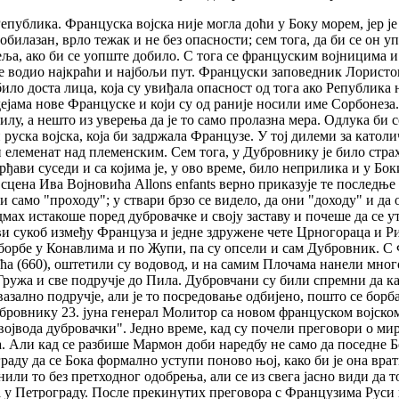
публика. Француска војска није могла доћи у Боку морем, јер је
обилазан, врло тежак и не без опасности; сем тога, да би се он у
еља, ако би се уопште добило. С тога се француским војницима и
је водио најкраћи и најбољи пут. Француски заповедник Лористон
било доста лица, која су увиђала опасност од тога ако Република 
идејама нове Француске и који су од раније носили име Сорбонеза
лу, а нешто из уверења да је то само пролазна мера. Одлука би с
и руска војска, која би задржала Французе. У тој дилеми за кат
елеменат над племенским. Сем тога, у Дубровнику је било страха
ђави суседи и са којима је, у ово време, било неприлика и у Боки
сцена Ива Војновића Allons enfants верно приказује те последње
 само "проходу"; у ствари брзо се видело, да они "доходу" и да ос
мах истакоше поред дубровачке и своју заставу и почеше да се ут
и сукоб између Француза и једне здружене чете Црногораца и Ри
борбе у Конавлима и по Жупи, па су опсели и сам Дубровник. С
 (660), оштетили су водовод, и на самим Плочама нанели много 
 Гружа и све подручје до Пила. Дубровчани су били спремни да к
азално подручје, али је то посредовање одбијено, пошто се борб
бровнику 23. јуна генерал Молитор са новом француском војско
ојвода дубровачки". Једно време, кад су почели преговори о мир
 Али кад се разбише Мармон доби наредбу не само да поседне Бок
раду да се Бока формално уступи поново њој, како би је она вра
или то без претходног одобрења, али се из свега јасно види да то
 у Петрограду. После прекинутих преговора с Французима Руси 