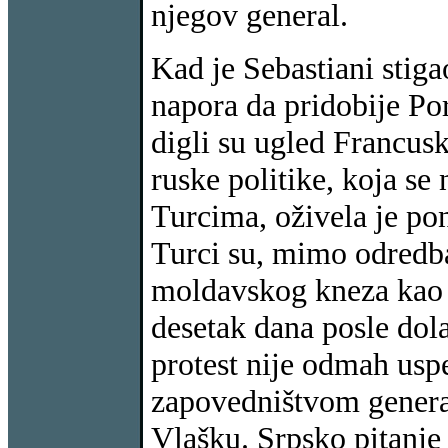
njegov general.
Kad je Sebastiani stiga
napora da pridobije Por
digli su ugled Francusk
ruske politike, koja se
Turcima, oživela je po
Turci su, mimo odredba
moldavskog kneza kao r
desetak dana posle dol
protest nije odmah uspe
zapovedništvom genera
Vlašku. Srpsko pitanje 