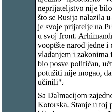
neprijateljstvo nije bi
što se Rusija nalazila u
je svoje prijatelje na 
u svoj front. Arhimandr
vooptšte narod jedne i
vladanjem i zakonima f
bio posve političan, učt
potužiti nije mogao, da
učinili".
Sa Dalmacijom zajedno
Kotorska. Stanje u toj 