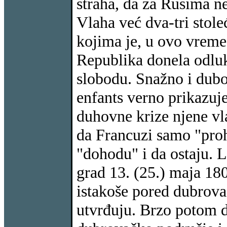
straha, da za Rusima n
Vlaha već dva-tri stoleć
kojima je, u ovo vreme,
Republika donela odluk
slobodu. Snažno i dubo
enfants verno prikazuj
duhovne krize njene vl
da Francuzi samo "proho
"dohodu" i da ostaju. L
grad 13. (25.) maja 18
istakoše pored dubrovač
utvrđuju. Brzo potom d