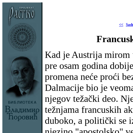
<<
Sad
Francusk
Kad je Austrija mirom 
pre osam godina dobije
promena neće proći bez
Dalmacije bio je veoma
njegov težački deo. Nj
težnjama francuskih akti
duboko, a politički se 
njezino "apostolsko" v