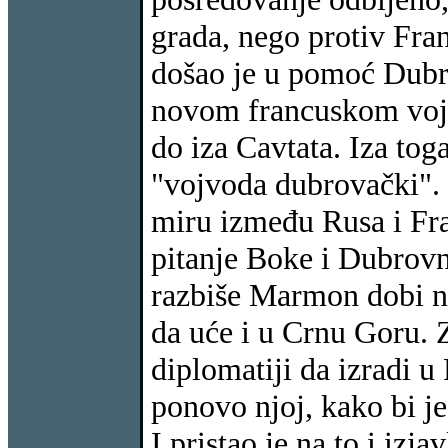
grada, nego protiv Fra
došao je u pomoć Dubro
novom francuskom vojs
do iza Cavtata. Iza tog
"vojvoda dubrovački". 
miru između Rusa i Fra
pitanje Boke i Dubrovn
razbiše Marmon dobi n
da uće i u Crnu Goru. 
diplomatiji da izradi 
ponovo njoj, kako bi j
I pristao je na to i izja