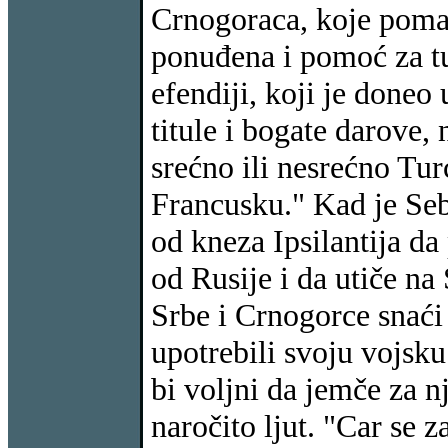
Crnogoraca, koje pomaž
ponuđena i pomoć za t
efendiji, koji je doneo
titule i bogate darove, 
srećno ili nesrećno Tur
Francusku." Kad je Seba
od kneza Ipsilantija da
od Rusije i da utiče na
Srbe i Crnogorce snaći 
upotrebili svoju vojsku
bi voljni da jemče za n
naročito ljut. "Car se z