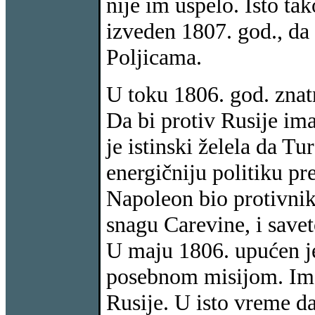
nije im uspelo. Isto ta
izveden 1807. god., da
Poljicama.
U toku 1806. god. znatn
Da bi protiv Rusije im
je istinski želela da T
energičniju politiku p
Napoleon bio protivnik 
snagu Carevine, i savet
U maju 1806. upućen je
posebnom misijom. Ima
Rusije. U isto vreme da