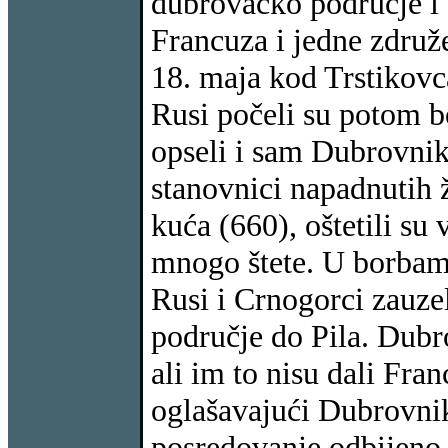
dubrovačko područje i
Francuza i jedne združ
18. maja kod Trstikovc
Rusi počeli su potom b
opseli i sam Dubrovnik
stanovnici napadnutih 
kuća (660), oštetili s
mnogo štete. U borbama
Rusi i Crnogorci zauzel
područje do Pila. Dubro
ali im to nisu dali Fran
oglašavajući Dubrovnik 
posredovanje odbijeno,