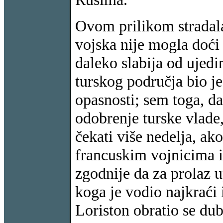
Ovom prilikom stradal
vojska nije mogla doći 
daleko slabija od ujedi
turskog područja bio je
opasnosti; sem toga, da
odobrenje turske vlade,
čekati više nedelja, ako
francuskim vojnicima 
zgodnije da za prolaz 
koga je vodio najkraći 
Loriston obratio se du