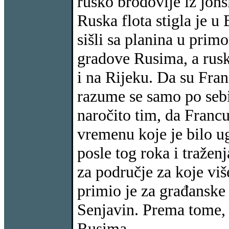
rusko brodovlje iz jons
Ruska flota stigla je u
sišli sa planina u prim
gradove Rusima, a ruske
i na Rijeku. Da su Fran
razume se samo po sebi.
naročito tim, da Franc
vremenu koje je bilo u
posle tog roka i tražen
za područje za koje vi
primio je za građanske
Senjavin. Prema tome, 
Rusima.