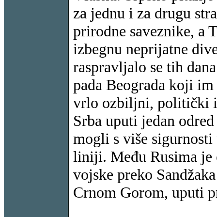
za jednu i za drugu str
prirodne saveznike, a Tu
izbegnu neprijatne dive
raspravljalo se tih dan
pada Beograda koji im 
vrlo ozbiljni, politički 
Srba uputi jedan odred
mogli s više sigurnost
liniji. Među Rusima je 
vojske preko Sandžaka 
Crnom Gorom, uputi pr