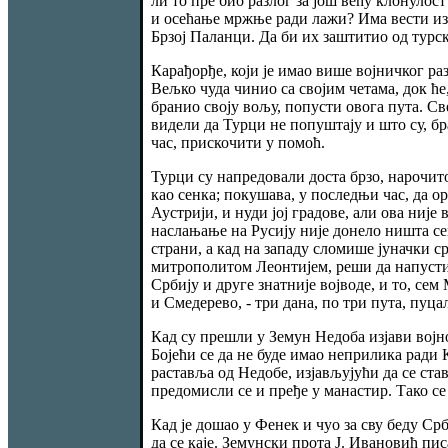
ли то пре био разлог за још већу клонулост
и осећање мржње ради лажи? Има вести из 
Брзој Паланци. Да би их заштитио од турск
Карађорђе, који је имао више војничког ра
Вељко чуда чинио са својим четама, док ће
бранио своју вољу, попусти овога пута. Св
видели да Турци не попуштају и што су, бра
час, прискочити у помоћ.
Турци су напредовали доста брзо, нарочито
као сенка; покушава, у последњи час, да о
Аустрији, и нуди јој градове, али ова није 
наслањање на Русију није донело ништа сем
страни, а кад на западу сломише јуначки 
митрополитом Леонтијем, реши да напусти 
Србију и друге знатније војводе, и то, сем
и Смедерево, - три дана, по три пута, пуца
Кад су прешли у Земун Недоба изјави војно
Бојећи се да не буде имао неприлика ради
раставља од Недобе, изјављујући да се ст
предомисли се и пређе у манастир. Тако се
Кад је дошао у Фенек и чуо за сву беду Ср
да се каје. Земунски прота Ј. Ивановић пис