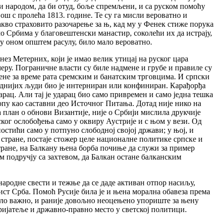
 и народом, да би отуд, боље спремљени, и са руском помоћу
још с пролећа 1813. године. Те су га мисли вероватно и
Какво страховито разочарење за њ, кад му у Фенек стиже порука
смо Србима у благовештенски манастир, соколећи их да истрају,
, у оном општем расулу, било мало вероватно.
ез Метерних, који је имао велик утицај на руског цара
меру. Пограничне власти су биле надмене и грубе и правиле су
ене за време рата сремским и банатским трговцима. И српски
леднијих људи био је интерниран или конфиниран. Карађорђа
рац. Али тај је ударац био само привремен и само једна тешка
ропу као саставни део Источног Питања. Дотад није нико на
ла план о обнови Византије, није о Србији мислила друкчије
ског ослобођења само у оквиру Аустрије и с њом у вези. Од
остићи само у потпуно слободној својој држави; у њој, и
е стране, постаје стожер целе националне политике српске и
стране, на Балкану њена борба почиње да служи за пример
 подручју са захтевом, да Балкан остане балканским
 народне свести и тежње да се даде активан отпор насиљу,
ист Срба. Помоћ Русије била је и њена морална обавеза према
врло важно, и раније довољно неоцењено упориште за њену
 пријатеље и државно-правно место у светској политици.