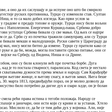
ове, а оно да их саслушају и да испуне оно што би смирило
сугестије руских противника, Турци су изменили став. Султан
Ниш, и то са мало добих изгледа. Као први услов за
у у градове и предају топове и оружје. Турци нису били вољни
ослена с Наполеоном. Енергични Куршид-паша, Србима добро
 Његови уступци Србима бивали су све мањи. Од њих се најпре
им се да. Срби су из почетка тражили самоуправу, али су Турци
би бивали мекши и малодушнији. Руски савети у Цариграду да
ај мах, нису могли битно да измене. Турци су пратили како се
е руке и да би, можда, могла поставити српско питање, они се
 војске на Србију, од Видина, Ниша и са Дрине.
собом, они су били клонули већ пре почетка борбе. Дуга
 кад је то постала стварност, паралисала. Код света је нестало
вим схватањима дужности према земљи и народу. Сам Карађорђе
ери његове живце, и његову снагу, и његов замах. Њега беше
 30. марта 1813, предвиђајући пораз, он је молио дозволу да
присуство било потребно да дигне дух и озари људе, он је болан
е смела рећи права истина о тегоби положаја. Народу се
пахије и јаничари, они исти који су криви и за устанак. Хтело
сао. Мислило се, да ће се тим дићи дух у војника. Али, није