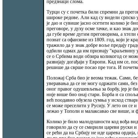
предзнаци слома.
Турци су с почетка били спремни да прегов
широке редове. Али кад су видели српско 
је дао и сувише јасно осетити колико је б
преговоре, у духу осме тачке, и као знак 
да губе време дугим преговорима, а хтели
познат са офанзиве из 1809. год, који је 
тражило да у знак добре воље предају градо
одбили одмах да им признају "краљевину у
се о Србима води обзира коликогод се може
развијају догађаји у Европи. Кад им се, п
решише да сврше посао пре тога. И почетк
Положај Срба био је веома тежак. Сами, бе
уверавања да се не могу одржати сами, без 
оног правог одушевљења за борбу, јер је 
није више био онај стари. Борба и са спо
већ поодавно обузела сумња у исход ствари
се може преселити у Русију. У лето он се и
лежао у Тополи и малаксавао све више, и 
Колико је било малодушности код вођа види
говорило да су се смирили цареви руски и 
се рећи да на Србију не иде царева ордија