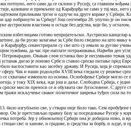
жи потпуно, него само да се склони у Русију, са главним вођама
тије, казиване и примљене од Карађорђа не само у тај мах, него 
у најтежим приликама тргне и одлучи на друге кораке у Србији. 
оћни цар побринути за Србију! Још септембра 28. упутио је он пи
ке аустриским властима и остаде без дејства, које би, у осталом
пским избеглицама готово непријатељски. Аустриски канцелар кн
ештине, да би руско залагање за Србе било сведено на што мању 
 и Карађорђу, секвестрирали су све што су имали за дугове учињ
војим тужбама, да час пре наплате потраживања. Највећи део уг
у Петроварадин. Овакав слом устанка био је несумњиво тежак уда
Тај устанак дигао је поново Србе и ставио српско питање пред Ев
ебало васпоставити као засебну државу. И Русија, која је спрема
ку сферу. Чак и наши родољуби XVIII века гледали су решење срп
 се схватање изменило из основа. Ослобођење Србије могло се п
гија, у току XIX века, иде још и даље. Слободна Србија, с једн
а српске мисли преноси се и обухвата све Југословене. С друге 
м тражи искључење сваког политичког ширења туђих сила на том
813. било изгубљено све, у ствари није било тако. Сем пробуђене
вор. Он је претстављао правну базу за посредовање Русије у кор
ичка потреба. Јер у обновљеној Србији она је добијала ново, и 
 стицао све: и ханове, и градове, и средства за борбу, и људе, и