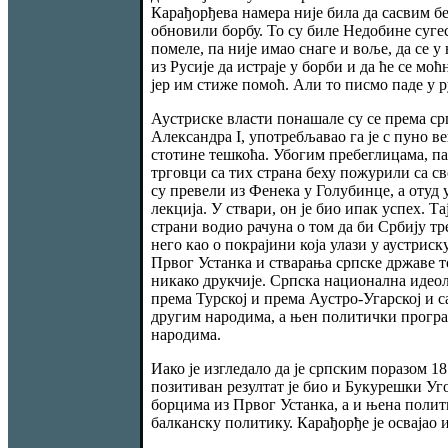
Карађорђева намера није била да сасвим бе
обновили борбу. То су биле Недобине сугес
помеле, па није имао снаге и воље, да се 
из Русије да истраје у борби и да ће се м
јер им стиже помоћ. Али то писмо паде у ру
Аустриске власти понашале су се према ср
Александра I, употребљавао га је с пуно в
стотине тешкоћа. Убогим пребеглицама, па
трговци са тих страна беху пожурили са с
су превели из Фенека у Голубинце, а отуд 
лекција. У ствари, он је био ипак успех. 
страни водио рачуна о том да би Србију тр
него као о покрајини која улази у аустрис
Првог Устанка и стварања српске државе то
никако друкчије. Српска национална идеоло
према Турској и према Аустро-Угарској и с
другим народима, а њен политички програ
народима.
Иако је изгледало да је српским поразом 1
позитиван резултат је био и Букурешки Уго
борцима из Првог Устанка, а и њена полит
балканску политику. Карађорђе је освајао и