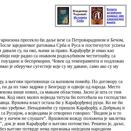
Купите
Владимир
штампано
Ћоровић:
издање ове
Историја
изванредне
Срба
књиге
арнизона пресекло би даље везе са Петроварадином и Бечом,
. После заједничког ратовања Срба и Руса и постигнутог успеха
давали су, на око, њима за право. Карађорђе је имао као
Србији није радио са онаквом родољубивом честитошћу, са
ли поуздани и беспрекорни. Човек од темперамента и подложан
о је оберучке сугестије које су му даване, само ако су му
дођу, а његови противници са њиховом помоћу. По договору са
па да их тако задржи у Београду и одвоји од народа. Место
именова више нових, са мањим областима. Јасно је шта се тим
ма. Код ових малих војвода титула би потсећала на господство
авца. Врховна власт остала би у Карађорђевој руци. Ко не би
 ново уређење. Ненадовићи су пришли Карађорђу, а Добрњац и
са Русијом, а војводама је отворено говорио: "Видим ја и то
мене у ничем не слушате". Врховном вожду положена је заклетва
", док је жив Карађорђе и његово потомство. Решено је, даље,
а без његове потврде нема признања ниједном народном