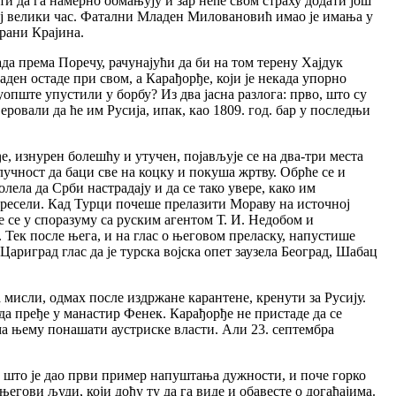
ети да га намерно обмањују и зар неће свом страху додати још
вај велики час. Фатални Младен Миловановић имао је имања у
брани Крајина.
да према Поречу, рачунајући да би на том терену Хајдук
аден остаде при свом, а Карађорђе, који је некада упорно
уопште упустили у борбу? Из два јасна разлога: прво, што су
еровали да ће им Русија, ипак, као 1809. год. бар у последњи
е, изнурен болешћу и утучен, појављује се на два-три места
лучност да баци све на коцку и покуша жртву. Обрће се и
волела да Срби настрадају и да се тако увере, како им
 пресели. Кад Турци почеше прелазити Мораву на источној
 се у споразуму са руским агентом Т. И. Недобом и
 Тек после њега, и на глас о његовом преласку, напустише
 Цариград глас да је турска војска опет заузела Београд, Шабац
 мисли, одмах после издржане карантене, кренути за Русију.
да пређе у манастир Фенек. Карађорђе не пристаде да се
ема њему понашати аустриске власти. Али 23. септембра
се што је дао први пример напуштања дужности, и поче горко
његови људи, који дођу ту да га виде и обавесте о догађајима.