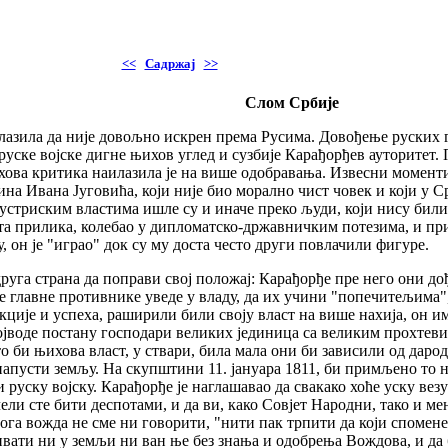
<<
Садржај
>>
Слом Србије
лазила да није довољно искрен према Русима. Довођење руских г
у руске војске дигне њихов углед и сузбије Карађорђев ауторитет
ихова критика наилазила је на више одобравања. Извесни моменти 
ина Ивана Југовића, који није био морално чист човек и који у 
 аустриским властима ишле су и иначе преко људи, који нису би
та прилика, колебао у дипломатско-државничким потезима, и прима
, он је "играо" док су му доста често други повлачили фигуре.
и друга страна да поправи свој положај: Карађорђе пре него они 
 главне противнике уведе у владу, да их учини "попечитељима", 
 акције и успеха, раширили били своју власт на више нахија, он 
војводе постану господари великих јединица са великим прохтеви
о би њихова власт, у ствари, била мала они би зависили од дарод
 напусти земљу. На скупштини 11. јануара 1811, би примљено то
руску војску. Карађорђе је наглашавао да свакако хоће уску везу 
очели сте бити деспотами, и да ви, како Совјет Народни, тако и 
гога вожда не сме ни говорити, "нити пак трпити да који спомене
ивати ни у земљи ни ван ње без знања и одобрења Вождова, и д