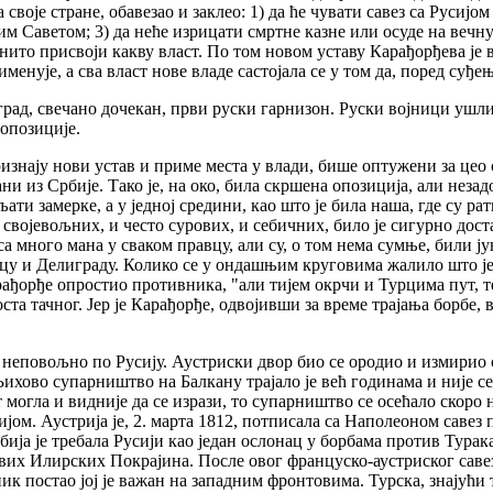
са своје стране, обавезао и заклео: 1) да ће чувати савез са Рус
м Саветом; 3) да неће изрицати смртне казне или осуде на вечну 
нито присвоји какву власт. По том новом уставу Карађорђева је 
именује, а сва власт нове владе састојала се у том да, поред суђ
еоград, свечано дочекан, први руски гарнизон. Руски војници ушл
опозиције.
изнају нови устав и приме места у влади, бише оптужени за цео 
ани из Србије. Тако је, на око, била скршена опозиција, али неза
ављати замерке, а у једној средини, као што је била наша, где су
ојевољних, и често сурових, и себичних, било је сигурно доста с
 много мана у сваком правцу, али су, о том нема сумње, били ју
вцу и Делиграду. Колико се у ондашњим круговима жалило што је 
арађорђе опростио противника, "али тијем окрчи и Турцима пут, 
ста тачног. Јер је Карађорђе, одвојивши за време трајања борбе, в
ти неповољно по Русију. Аустриски двор био се ородио и измирио
ихово супарништво на Балкану трајало је већ годинама и није се
т могла и видније да се изрази, то супарништво се осећало скоро 
рбијом. Аустрија је, 2. марта 1812, потписала са Наполеоном саве
рбија је требала Русији као један ослонац у борбама против Турак
х Илирских Покрајина. После овог француско-аустриског савеза
к постао јој је важан на западним фронтовима. Турска, знајући то