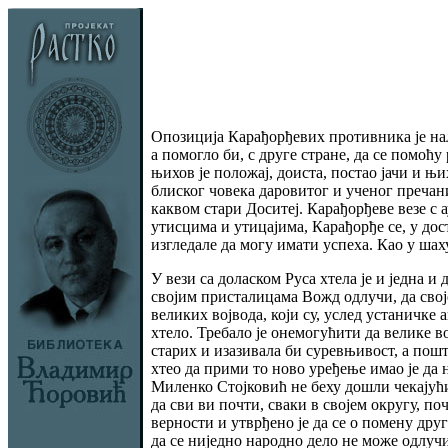
Опозиција Карађорђевих противника је на
а помогло би, с друге стране, да се помоћ
њихов је положај, доиста, постао јачи и њ
блиског човека даровитог и ученог пречан
каквом стари Доситеј. Карађорђеве везе с
утисцима и утицајима, Карађорђе се, у дос
изгледале да могу имати успеха. Као у шаху
У вези са доласком Руса хтела је и једна 
својим присталицама Вожд одлучи, да своје
великих војвода, који су, услед устаничке
хтело. Требало је онемогућити да велике 
старих и изазивала би суревњивост, а пошт
хтео да прими то ново уређење имао је да
Миленко Стојковић не беху дошли чекајући 
да сви ви почти, сваки в својем округу, п
верности и утврђено је да се о помену дру
да се ниједно народно дело не може одлуч