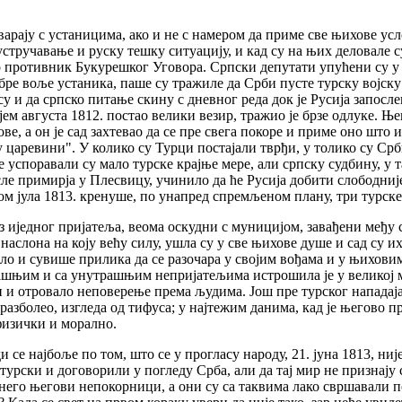
арају с устаницима, ако и не с намером да приме све њихове усл
устручавање и руску тешку ситуацију, и кад су на њих деловале 
ио противник Букурешког Уговора. Српски депутати упућени су у 
добре воље устаника, паше су тражиле да Срби пусте турску војск
 су и да српско питање скину с дневног реда док је Русија зап
крајем августа 1812. постао велики везир, тражио је брзе одлуке.
ве, а он је сад захтевао да се пре свега покоре и приме оно што 
 царевини". У колико су Турци постајали тврђи, у толико су Ср
 успоравали су мало турске крајње мере, али српску судбину, у т
осле примирја у Плесвицу, учинило да ће Русија добити слободниј
ом јула 1813. кренуше, по унапред спремљеном плану, три турске
з иједног пријатеља, веома оскудни с муницијом, завађени међу 
наслона на коју већу силу, ушла су у све њихове душе и сад су их,
било и сувише прилика да се разочара у својим вођама и у њихо
љашњим и са унутрашњим непријатељима истрошила је у великој м
 и отровало неповерење према људима. Још пре турског нападаја,
 разболео, изгледа од тифуса; у најтежим данима, кад је његово 
физички и морално.
 се најбоље по том, што се у прогласу народу, 21. јуна 1813, ниј
турски и договорили у погледу Срба, али да тај мир не признају с
, него његови непокорници, а они су са таквима лако свршавали по