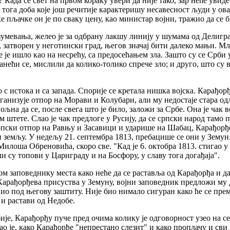
? Када се свет на првом кораку увери да није тако, зар неће увид
тога доба које још речитије карактеришу несавесност људи у о
е пљачке он је по сваку цену, као министар војни, тражио да се 
зумевања, желео је за одбрану лакшу линију у шумама од Делигра
, затворен у неготински град, његов значај бити далеко мањи. Мл
е је ишло као на несрећу, са предосећањем зла. Зашто су се Срби 
нећи се, мислили да колико-толико спрече зло; и друго, што су в
 с истока и са запада. Спорије се кретала нишка војска. Карађорђ
рганизује отпор на Морави и Колубари, али му недостаје стара од
вољна да се, после свега што је било, заложи за Србе. Она је чак 
 штете. Слао је чак предлоге у Русију, да се српски народ тамо
српски отпор на Равњу и Засавици и ударише на Шабац, Карађорђе
земљу. У недељу 21. септембра 1813, пребацише се они у Земун.
 Милоша Обреновића, скоро све. "Кад је 6. октобра 1813. стигао у
ли су топови у Цариграду и на Босфору, у славу тога догађаја".
м заповеднику места како неће да се раставља од Карађорђа и да
 Карађорђева присуства у Земуну, војни заповедник предложи му 
авио под његову заштиту. Није био нимало сигуран како ће се пр
 и растави од Недобе.
бије, Карађорђу пуче пред очима колику је одговорност узео на 
ао је, како Карађорђе "непрестано слезит" и како проплачу и сви 