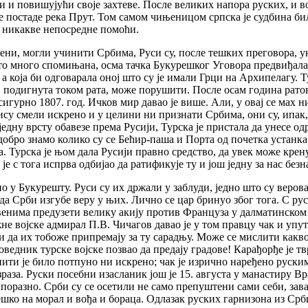
ћи и повишујући своје захтеве. После великих напора руских, и в
е постаде река Прут. Том самом чињеницом српска је судбина бил
и никакве непосредне помоћи.
ени, могли учинити Србима, Руси су, после тешких преговора, унел
о много спомињана, осма тачка Букурешког Уговора предвиђала је
 која би одговарала оној што су је имали Грци на Архипелагу. Ту
а, подигнута током рата, може порушити. После осам година рато
 сигурно 1807. год. Ичков мир давао је више. Али, у овај се мах
ису смели искрено и у целини ни признати Србима, они су, ипак,
једну врсту обавезе према Русији, Турска је пристала да унесе од
обро знамо колико су се Бећир-паша и Порта од почетка устанка
на. Турска је њом дала Русији правно средство, да увек може кр
е с тога испрва одбијао да ратификује ту и још једну за нас безн
о у Букурешту. Руси су их држали у заблуди, једно што су верова
да Срби изгубе веру у њих. Лично се цар бринуо због тога. С рус
венима предузети велику акију против Француза у далматинском 
е војске адмирал П.В. Чичагов давао је у том правцу чак и упутс
и да их тобоже припремају за ту сарадњу. Може се мислити какво 
оведник турске војске позвао да предају градове! Карађорђе је твр
нити је било потпуно ни искрено; чак је изрично наређено руски
раза. Руски посебни изасланик још је 15. августа у манастиру 
а поразно. Срби су се осетили не само препуштени сами себи, зав
ешко на морал и вођа и бораца. Одлазак руских гарнизона из Ср