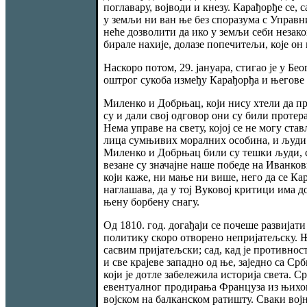
поглавару, војводи и кнезу. Карађорђе се, 
у земљи ни ван ње без споразума с Управни
неће дозволити да ико у земљи себи незако
бирале нахије, долазе попечитељи, које он 
Наскоро потом, 29. јануара, стигао је у Б
оштрог сукоба између Карађорђа и његове 
Миленко и Добрњац, који нису хтели да пр
су и дали свој одговор они су били протер
Нема управе на свету, којој се не могу ст
лица сумњивих моралних особина, и људи св
Миленко и Добрњац били су тешки људи, са
везане су значајне наше победе на Иванко
који каже, ни мање ни више, него да се К
наглашава, да у тој Вуковој критици има до
њену борбену снагу.
Од 1810. год. догађаји се почеше развија
политику скоро отворено непријатељску. Њ
сасвим пријатељски; сад, кад је противнос
и све крајеве западно од ње, заједно са С
који је дотле забележила историја света. С
евентуалног продирања Француза из њихови
војском на балканском ратишту. Сваки војни