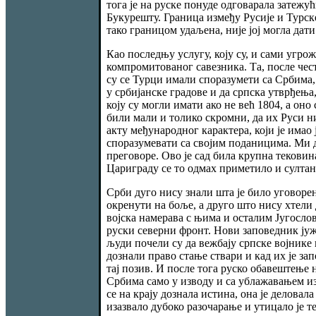
тога је на руске понуде одговарала затежу
Букурешту. Граница између Русије и Турск
тако границом удаљена, није јој могла дат
Као последњу услугу, коју су, и сами угрож
компромитованог савезника. Та, после чест
су се Турци имали споразумети са Србима, а
у србијанске градове и да српска утврђењ
коју су могли имати ако не већ 1804, а оно
били мали и толико скромни, да их Руси н
акту међународног карактера, који је имао 
споразумевати са својим поданицима. Ми д
преговоре. Ово је сад била крупна текови
Цариграду се то одмах приметило и султан ј
Срби дуго нису знали шта је било уговорен
окренути на боље, а друго што нису хтели 
војска намерава с њима и осталим Југосло
руски северни фронт. Нови заповедник јужн
људи почели су да вежбају српске војнике 
дознали право стање ствари и кад их је зап
тај позив. И после тога руско обавештење 
Србима само у изводу и са ублажавањем из
се на крају дознала истина, она је деловал
изазвало дубоко разочарање и утицало је т