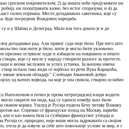
ијом као српским покровитељем; 2) да ништа неће предузимати ни
робију, ни пооштравати казне, без истог споразума; и 4) да
власт силно појачана. Место дотадашњих саветника, које су
ења, буде посредник Вождових наредаба.
и су и у Шабац и Делиград. Мало иза тога дошло је и до
свој дотадашњи рад. Али правог суда није било. Пре него што
довољство тим нити је било, нити је могло бити уклоњено.
 ратне прилике острвиле људе и избациле на површину и нешто
твари, које су могле у народу створити разлоге за протесте.
наци и веома заслужни за успех устанка. За њихова имена
ствар испала тако види се најбоље из речи Вука Караџића,
те лакше земљом обладају." Слободан Јовановић добро
ојску од њених војвода, на које је она свикла, стварно ослабио
 са Наполеоном и почео је према петроградској влади водити
 могло сакрити ни онда, кад су односи између њих били
на сваком кораку. Узалуд је Русија нудила Бечу читаву Влашку
з против ње. Спремао се француски поход на Москву, највећи
а, али и као важна база са сузбијање француског утицаја и
 Русија се, природно, није више могла задржавати са својом
, хтела је да извуче за себе што повољније услове за мир, и с