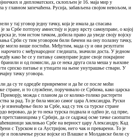
ојничких и дипломатских, склопљен је 16. маја мир у
а у главном запечаћена. Русија, забављена својом невољом, и
и у тај уговор једну тачку, која је имала да спасава
 за Србе потпуну амнестију и једну врсту самоуправе, о којој
рска је, том истом тачком, добила право да уведе своју војску
вања Срби су тим уговором били бачени на ону полазну тачку,
 није могло више постићи. Међутим, мада су и ови резултати
 нарочито с међународног гледишта, значили доста. У једном
редбу како ће се у питању самоуправе једне своје покрајине
 бранили и од помисли, да се нека друга сила меша у њихове
енути српско питање и утицати на њене унутрашње ствари. У
ачајну тачку уговора.
ли да су те одредбе привремене и да ће се после моћи
ке стране, и то службене, поручивало се Србима, како царска
Приморју, можда с планом да се колико-толико растерети
тва за рад. То је била мисао самог цара Александра. Руски
је изненађење било за Србе, кад су тек са турске стране
до веровао, да је то нека турска подвала и одбио је, од прве,
м претставницима у Србији, да се садржај осме тачке саопшти
Враћевшници заклињао Србе на верност цару Александру. Кад
ађени с Турском и са Аустријом, него чак и преварени. То је
бије и повлачење руске војске из Влашке и Молдавске били су