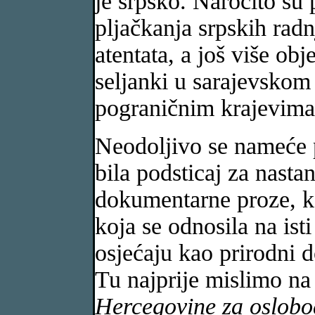
je srpsko. Naročito su 
pljačkanja srpskih rad
atentata, a još više obj
seljanki u sarajevskom
pograničnim krajevima 
Neodoljivo se nameće
bila podsticaj za nast
dokumentarne proze, ka
koja se odnosila na isti
osjećaju kao prirodni 
Tu najprije mislimo na
Hercegovine za oslobođ