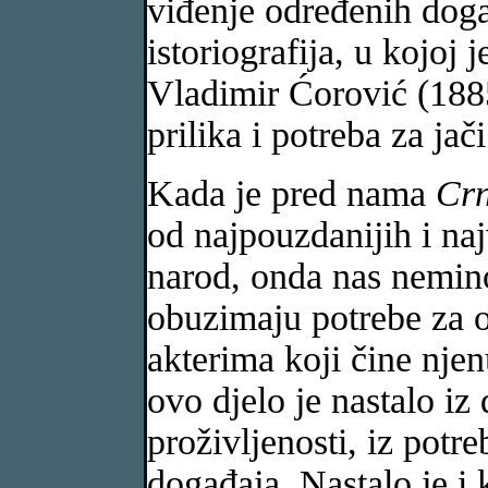
viđenje određenih doga
istoriografija, u kojoj
Vladimir Ćorović (1885
prilika i potreba za ja
Kada je pred nama
Crn
od najpouzdanijih i naj
narod, onda nas nemino
obuzimaju potrebe za 
akterima koji čine nje
ovo djelo je nastalo iz
proživljenosti, iz potr
događaja. Nastalo je i