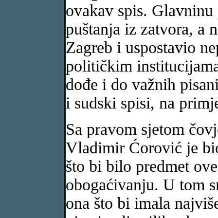
ovakav spis. Glavninu
puštanja iz zatvora, a 
Zagreb i uspostavio n
političkim institucijam
dođe i do važnih pisani
i sudski spisi, na primj
Sa pravom sjetom čovje
Vladimir Ćorović je bi
što bi bilo predmet ov
obogaćivanju. U tom sm
ona što bi imala najvi