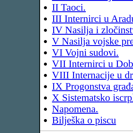
II Taoci.
III Internirci u Arad
IV Nasilja i zločins
V Nasilja vojske p
VI Vojni sudovi.
VII Internirci u Dob
VIII Internacije u 
IX Progonstva građa
X Sistematsko iscrpl
Napomena.
Bilješka o piscu