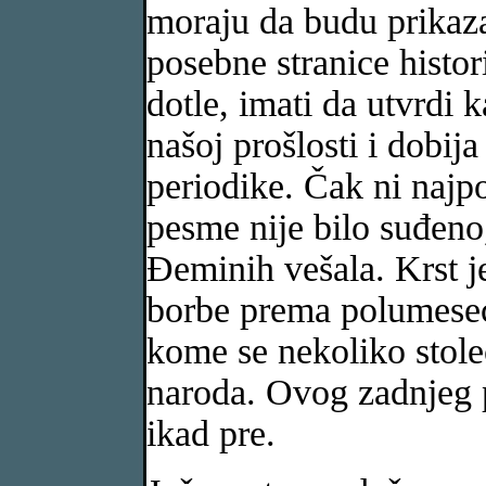
moraju da budu prikaza
posebne stranice histor
dotle, imati da utvrdi 
našoj prošlosti i dobij
periodike. Čak ni najp
pesme nije bilo suđeno
Đeminih vešala. Krst j
borbe prema polumesec
kome se nekoliko stoleć
naroda. Ovog zadnjeg pu
ikad pre.