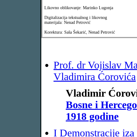
Likovno oblikovanje: Marinko Lugonja
Digitalizacija tekstualnog i likovnog
materijala: Nenad Petrović
Korektura: Saša Šekarić, Nenad Petrović
Prof. dr Vojislav 
Vladimira Ćorovića
Vladimir Ćorov
Bosne i Hercego
1918 godine
I Demonstracije iza 