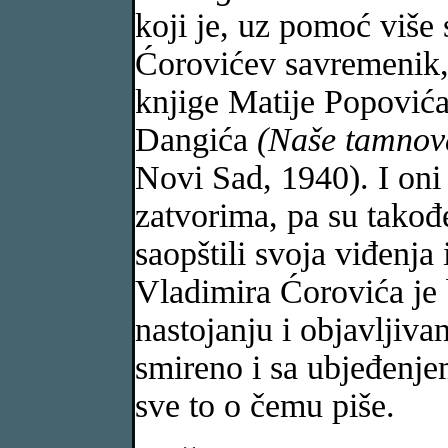
koji je, uz pomoć više 
Ćorovićev savremenik, 
knjige Matije Popović
Dangića
(Naše tamnov
Novi Sad, 1940). I oni 
zatvorima, pa su takođe
saopštili svoja viđenja
Vladimira Ćorovića je
nastojanju i objavljiva
smireno i sa ubjeđenjem 
sve to o čemu piše.