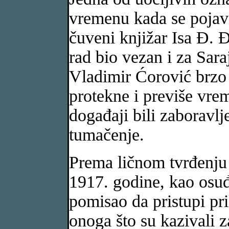
vremenu kada se pojavi
čuveni knjižar Isa Đ. Đ
rad bio vezan i za Sara
Vladimir Ćorović brzo 
protekne i previše vrem
događaji bili zaboravlje
tumačenje.
Prema ličnom tvrđenju 
1917. godine, kao osu
pomisao da pristupi pr
onoga što su kazivali z