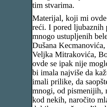
tim stvarima.
Materijal, koji mi ovd
reći. I pored ljubaznih
mnogo ustupljenih bele
Dušana Kecmanovića, 
Veljka Mitrakovića, B
ovde se ipak nije moglo
bi imala najviše da ka
imali prilike, da saop
mnogi, od pismenijih, 
kod nekih, naročito mla