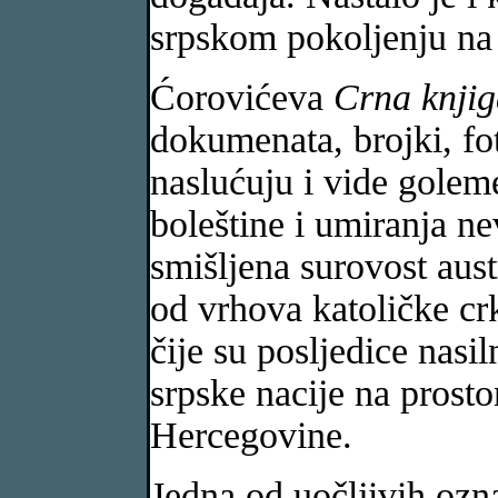
srpskom pokoljenju na 
Ćorovićeva
Crna knji
dokumenata, brojki, fot
naslućuju i vide goleme
boleštine i umiranja n
smišljena surovost aus
od vrhova katoličke crk
čije su posljedice nasi
srpske nacije na prost
Hercegovine.
Jedna od uočljivih ozn