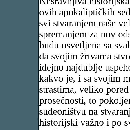
Nesravnjiva historijsk
ovih apokaliptičkih sed
svi stvaranjem naše ve
spremanjem za nov ods
budu osvetljena sa sva
da svojim žrtvama stvo
idejno najdublje uspe
kakvo je, i sa svojim 
strastima, veliko pored
prosečnosti, to pokolj
sudeoništvu na stvaran
historijski važno i p