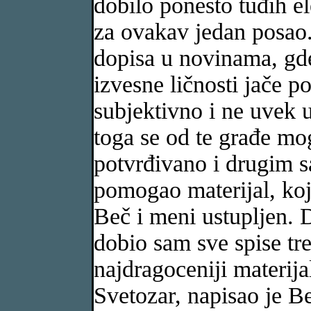
dobilo ponešto tuđih e
za ovakav jedan posao
dopisa u novinama, gde
izvesne ličnosti jače p
subjektivno i ne uvek 
toga se od te građe mog
potvrđivano i drugim s
pomogao materijal, koj
Beč i meni ustupljen. 
dobio sam sve spise tr
najdragoceniji materij
Svetozar, napisao je Be