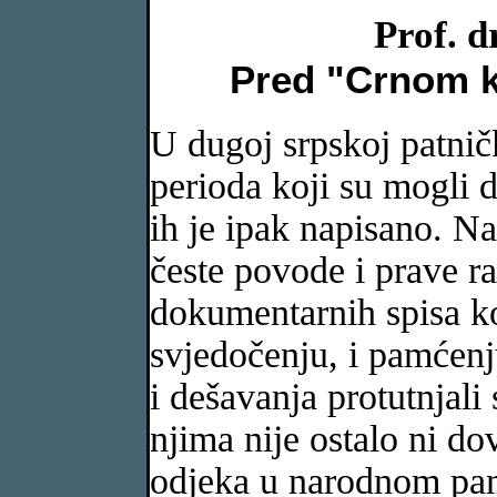
Prof. d
Pred "Crnom k
U dugoj srpskoj patnič
perioda koji su mogli 
ih je ipak napisano. N
česte povode i prave r
dokumentarnih spisa ko
svjedočenju, i pamćenj
i dešavanja protutnjali 
njima nije ostalo ni do
odjeka u narodnom pam