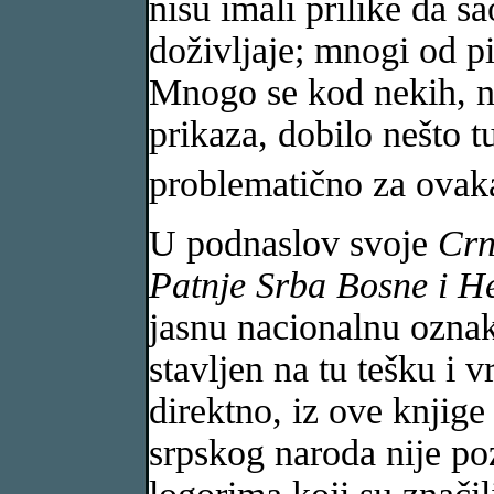
nisu imali prilike da 
doživljaje; mnogi od p
Mnogo se kod nekih, nar
prikaza, dobilo nešto t
problematično za ovak
U podnaslov svoje
Crn
Patnje Srba Bosne i H
jasnu nacionalnu oznaku
stavljen na tu tešku i 
direktno, iz ove knjige
srpskog naroda nije poz