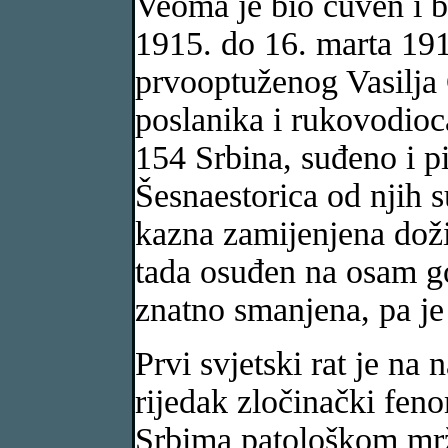
Veoma je bio čuven i b
1915. do 16. marta 191
prvooptuženog Vasilja 
poslanika i rukovodioc
154 Srbina, suđeno i p
Šesnaestorica od njih 
kazna zamijenjena dož
tada osuđen na osam go
znatno smanjena, pa je 
Prvi svjetski rat je na
rijedak zločinački fen
Srbima patološkom mrž