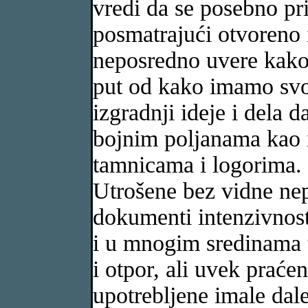
vredi da se posebno pr
posmatrajući otvoreno i
neposredno uvere kako j
put od kako imamo svo
izgradnji ideje i dela d
bojnim poljanama kao 
tamnicama i logorima. 
Utrošene bez vidne nep
dokumenti intenzivnost
i u mnogim sredinama t
i otpor, ali uvek praće
upotrebljene imale dal