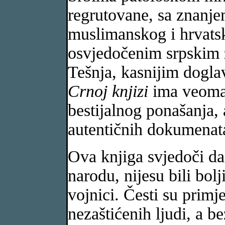
regrutovane, sa znanjem
muslimanskog i hrvats
osvjedočenim srpskim
Tešnja, kasnijim dogl
Crnoj knjizi
ima veoma
bestijalnog ponašanja, 
autentičnih dokumenata,
Ova knjiga svjedoči d
narodu, nijesu bili bolj
vojnici. Česti su primj
nezaštićenih ljudi, a 