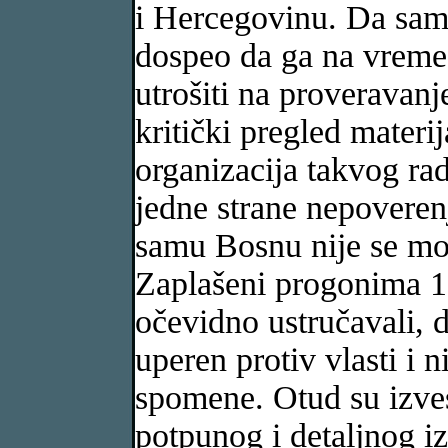
i Hercegovinu. Da sam 
dospeo da ga na vreme 
utrošiti na proveravanj
kritički pregled materi
organizacija takvog rad
jedne strane nepoveren
samu Bosnu nije se mogl
Zaplašeni progonima 19
očevidno ustručavali, 
uperen protiv vlasti i 
spomene. Otud su izves
potpunog i detaljnog iz