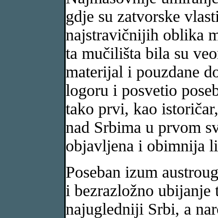
gdje su zatvorske vlasti
najstravičnijih oblika 
ta mučilišta bila su ve
materijal i pouzdane d
logoru i posvetio pose
tako prvi, kao istoričar
nad Srbima u prvom svj
objavljena i obimnija li
Poseban izum austrouga
i bezrazložno ubijanje t
najugledniji Srbi, a naro