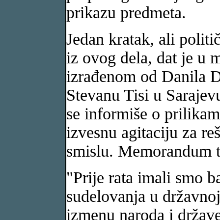
prikazu predmeta.
Jedan kratak, ali polit
iz ovog dela, dat je u
izrađenom od Danila D
Stevanu Tisi u Sarajev
se informiše o prilika
izvesnu agitaciju za r
smislu. Memorandum ta
"Prije rata imali smo b
sudelovanja u državnoj
izmenu naroda i države