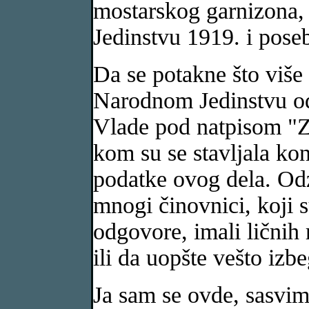
mostarskog garnizona,
Jedinstvu 1919. i pose
Da se potakne što više 
Narodnom Jedinstvu od
Vlade pod natpisom "Z
kom su se stavljala kon
podatke ovog dela. Odzi
mnogi činovnici, koji 
odgovore, imali ličnih 
ili da uopšte vešto izb
Ja sam se ovde, sasvi