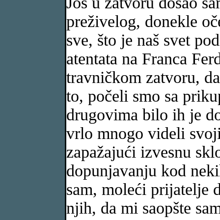
Još u zatvoru došao sa
preživelog, donekle oč
sve, što je naš svet p
atentata na Franca Fer
travničkom zatvoru, da
to, počeli smo sa prik
drugovima bilo ih je do
vrlo mnogo videli svoj
zapažajući izvesnu skl
dopunjavanju kod nekih
sam, moleći prijatelje 
njih, da mi saopšte sa