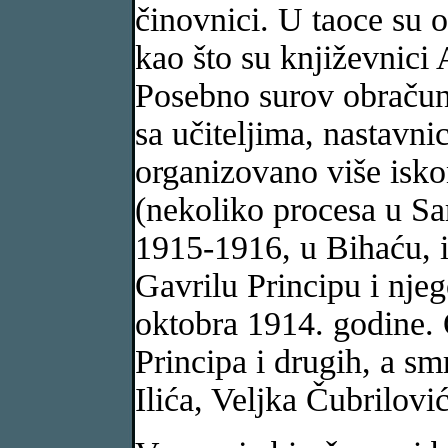
činovnici. U taoce su 
kao što su književnici 
Posebno surov obračun 
sa učiteljima, nastavni
organizovano više isko
(nekoliko procesa u Sa
1915-1916, u Bihaću, it
Gavrilu Principu i nje
oktobra 1914. godine. 
Principa i drugih, a sm
Ilića, Veljka Čubrilovi