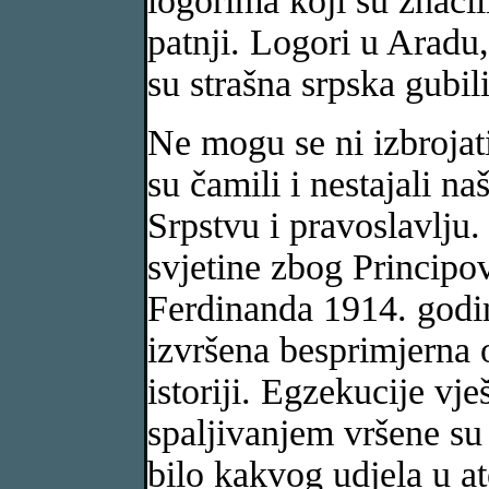
logorima koji su značil
patnji. Logori u Aradu
su strašna srpska gubili
Ne mogu se ni izbrojat
su čamili i nestajali na
Srpstvu i pravoslavlju
svjetine zbog Principo
Ferdinanda 1914. godi
izvršena besprimjerna 
istoriji. Egzekucije vje
spaljivanjem vršene su
bilo kakvog udjela u a