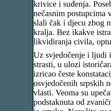
krivice i suđenja. Pos
nečasnim postupcima vo
slali čak i djecu zbog
kralja. Bez ikakve istra
likvidiranja civila, opt
Uz svjedočenje i ljudi
strasti, u ulozi istori
izricao česte konstatac
osvjedočenih srpskih ne
vlasti. Veoma su upečat
podstaknuta od zvanični