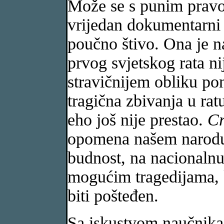
Može se s punim pravo
vrijedan dokumentarni s
poučno štivo. Ona je na
prvog svjetskog rata nij
stravičnijem obliku po
tragična zbivanja u ratu 
eho još nije prestao.
Cr
opomena našem narodu, 
budnost, na nacionalnu 
mogućim tragedijama, k
biti pošteđen.
Sa iskustvom naučnika 