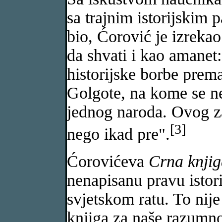
sa trajnim istorijskim 
bio, Ćorović je izrekao
da shvati i kao amanet
historijske borbe prem
Golgote, na kome se nek
jednog naroda. Ovog zad
[3]
nego ikad pre".
Ćorovićeva
Crna knji
nenapisanu pravu istor
svjetskom ratu. To nij
knjiga za naše razumno 