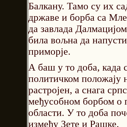
Балкану. Тамо су их са
државе и борба са Мле
да завлада Далмацијом 
била вољна да напусти
приморје.
А баш у то доба, када 
политичком положају н
растројен, а снага ср
међусобном борбом о 
области. У то доба поч
између Зете и Рашке.