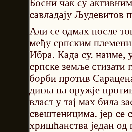
Босни чак су активни
савладају Људевитов п
Али се одмах после то
међу српским племени
Ибра. Када су, наиме, 
српске земље стизати 
борби против Сарацена
дигла на оружје против
власт у тај мах била 
свештеницима, јер се 
хришћанства један од