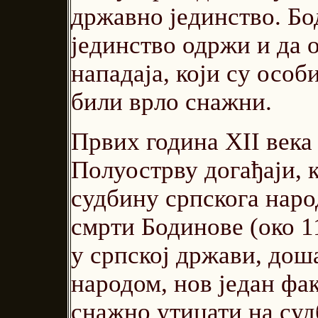
државно јединство. Бо
јединство одржи и да 
нападаја, који су особ
били врло снажни.
Првих година XII века
Полуострву догађаји, к
судбину српскога народ
смрти Бодинове (око 11
у српској држави, дош
народом, нов један фак
снажно утицати на суд