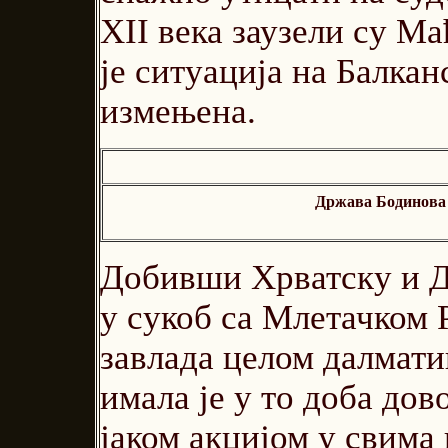
XII века заузели су М
је ситуација на Балка
измењена.
Држава Бодинова о
Добивши Хрватску и Д
у сукоб са Млетачком 
завлада целом далмат
имала је у то доба до
јаком акцијом у свима