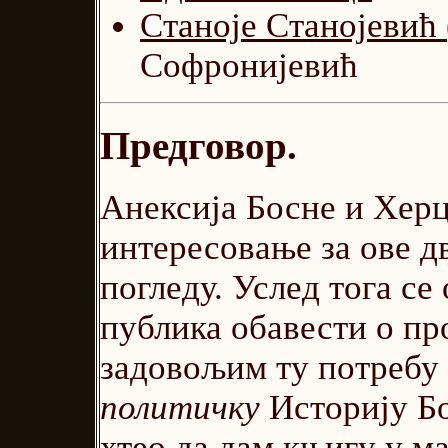
Станоје Станојевић 
Софронијевић
Предговор.
Анексија Босне и Херц
интересовање за ове д
погледу. Услед тога се
публика обавести о пр
задовољим ту потребу
политичку
Историју Б
хтео да дам књигу у м