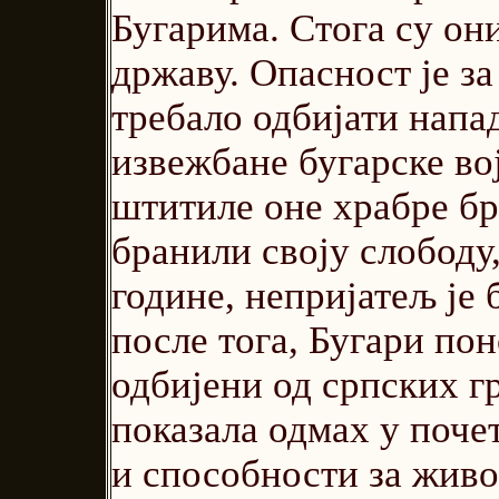
Бугарима. Стога су он
државу. Опасност је за
требало одбијати напа
извежбане бугарске во
штитиле оне храбре брђ
бранили своју слободу, 
године, непријатељ је 
после тога, Бугари пон
одбијени од српских г
показала одмах у поче
и способности за живот