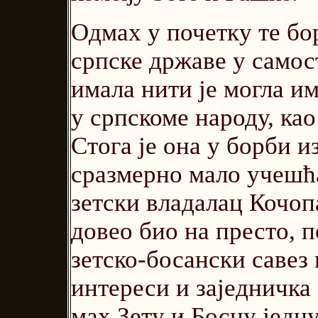
Одмах у почетку те бо
српске државе у самос
имала нити је могла и
у српскоме народу, као
Стога је она у борби 
сразмерно мало учешћа
зетски владалац Кочоп
довео био на престо, п
зетско-босански савез
интереси и заједничка 
мах Зету и Босну једну