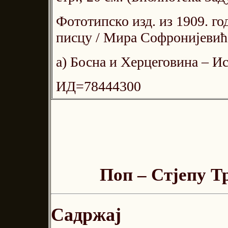
Фототипско изд. из 1909. го
писцу / Мира Софронијевић
а) Босна и Херцеговина – И
ИД=78444300
Поп – Стјепу Т
Садржај