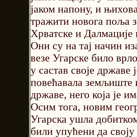
јаком напону, и њихова
тражити новога поља з
Хрватске и Далмације 
Они су на тај начин из
везе Угарске било врло
у састав своје државе ј
повећавала земљиште 
државе, него која је и
Осим тога, новим геог
Угарска ушла добитком
били упућени да своју