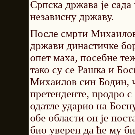
Српска држава је сада
независну државу.
После смрти Михаилове
држави династичке бор
опет маха, посебне те
тако су се Рашка и Бос
Михаилов син Бодин, ч
претенденте, продро с 
одатле ударио на Босну
обе области он је пост
био уверен да ће му би