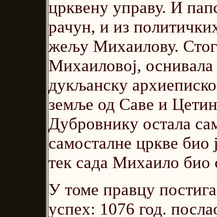
црквену управу. И папс
рачун, и из политичких
жељу Михаилову. Стога
Михаиловој, оснивала 
дукљанску архиепископ
земље од Саве и Цетин
Дубровнику остала са
самосталне цркве био ј
тек сада Михаило био 
У томе правцу постига
успех: 1076 год. посла