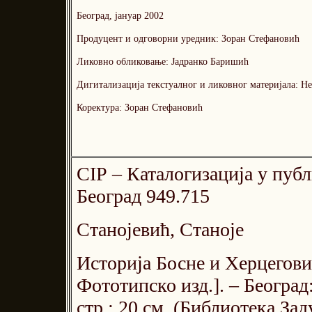
Београд, јануар 2002
Продуцент и одговорни уредник: Зоран Стефановић
Ликовно обликовање: Јадранко Баришић
Дигитализација текстуалног и ликовног материјала: Н
Коректура: Зоран Стефановић
СIР – Каталогизација у пуб
Београд 949.715
Станојевић, Станоје
Историја Босне и Херцеговин
Фототипско изд.]. – Београд
стр.; 20 см. (Библиотека Зад