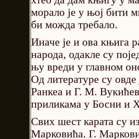
морало је у њој бити 
би можда требало.
Иначе је и ова књига р
народа, одакле су поје
њу вреди у главном он
Од литературе су овде
Ранкеа и Г. М. Вукиће
приликама у Босни и Х
Свих шест карата су из
Марковића. Г. Маркови