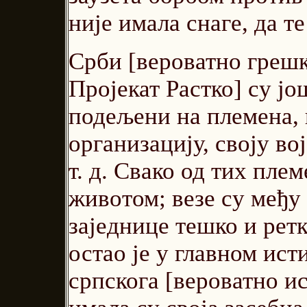
није имала снаге, да т
Срби [вероватно грешк
Пројекат Растко] су јо
подељени на племена, 
организацију, своју во
т. д. Свако од тих пле
животом; везе су међу 
заједнице тешко и рет
остао је у главном ист
српскога [вероватно ис