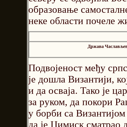
образовање самосталне
неке области почеле 
Држава Часлављева
Подвојеност међу срп
је дошла Византији, ко
и да осваја. Тако је 
за руком, да покори Ра
у борби са Византијом
да је Цимиск сматрао д