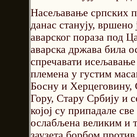
Насељавање српских п
данас станују, вршено
аварског пораза под Ца
аварска држава била о
спречавати исељавање 
племена у густим маса
Босну и Херцеговину, 
Гору, Стару Србију и 
којој су припадале све 
ослабљена великим и т
заузета борбом против 