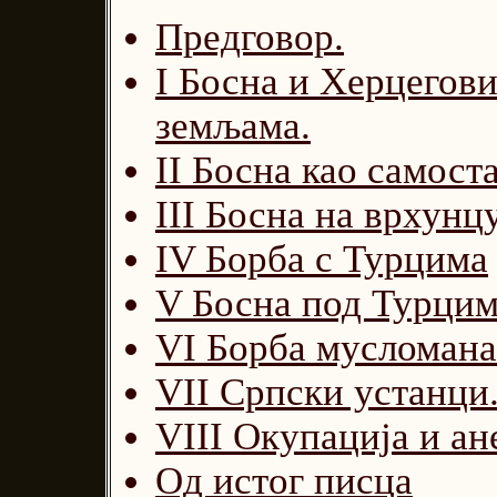
Предговор.
I Босна и Херцегови
земљама.
II Босна као самост
III Босна на врхунц
IV Борба с Турцима
V Босна под Турцим
VI Борба мусломана
VII Српски устанци
VIII Окупација и ан
Од истог писца