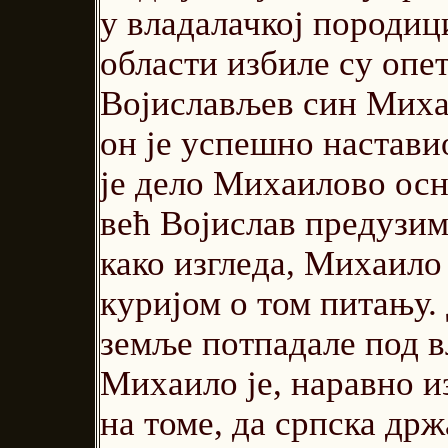
у владалачкој породиц
области избиле су опет
Војислављев син Миха
он је успешно настави
је дело Михаилово осн
већ Војислав предузима
како изгледа, Михаило
куријом о том питању. 
земље потпадале под в
Михаило је, наравно и
на томе, да српска држ