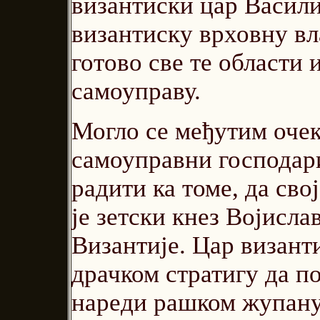
византиски цар Василиј
византиску врховну вла
готово све те области 
самоуправу.
Могло се међутим очек
самоуправни господари
радити ка томе, да сво
је зетски кнез Војисла
Византије. Цар визант
драчком стратигу да по
нареди рашком жупану 