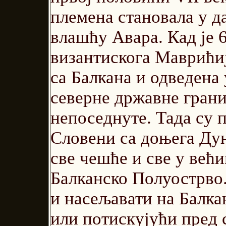
племена становала у д
влашћу Авара. Кад је 6
византискога Маврићиј
са Балкана и одведена 
северне државне гран
непоседнуте. Тада су 
Словени са доњега Дун
све чешће и све у већ
Балканско Полуострво.
и насељавати на Балка
или потискујући пред 