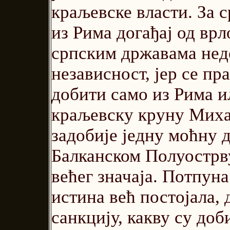
краљевске власти. За 
из Рима догађај од вр
српским државама недо
независност, јер се пр
добити само из Рима и
краљевску круну Михаил
задобије једну моћну 
Балканском Полуострву
већег значаја. Потпуна
истина већ постојала, 
санкцију, какву су доб