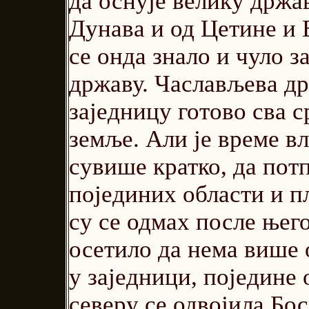
да оснује велику држав
Дунава и од Цетине и 
се онда знало и чуло 
државу. Часлављева др
заједницу готово сва с
земље. Али је време в
сувише кратко, да по
појединих области и п
су се одмах после њего
осетило да нема више о
у заједници, поједине 
северу се одвојила Бос