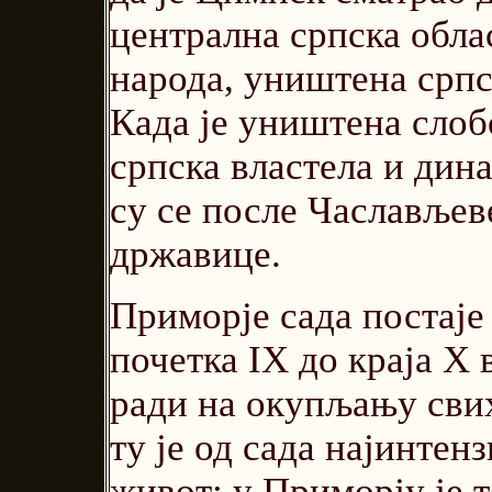
централна српска обла
народа, уништена српс
Када је уништена слоб
српска властела и дина
су се после Часлављев
државице.
Приморје сада постаје 
почетка IX до краја Х
ради на окупљању свих
ту је од сада најинте
живот; у Приморју је 