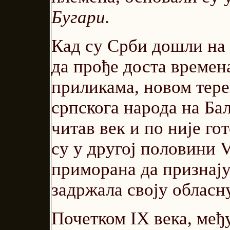
Бугари.
Кад су Срби дошли на 
да прође доста времен
приликама, новом тере
српскога народа на Ба
читав век и по није го
су у другој половини V
приморана да признају
задржала своју обласн
Почетком IX века, међ