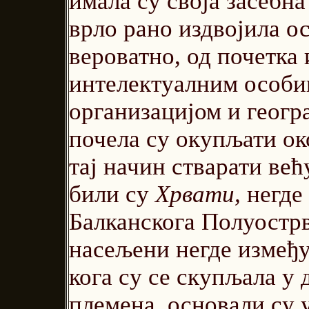
имала су своја засебна
врло рано издвојила ос
вероватно, од почетка
интелектуалним особин
организацијом и геогр
почела су окупљати ок
тај начин стварати већ
били су
Хрвати,
негде 
Балканскога Полуострв
насељени негде између
кога су се скупљала у
племена, основали су 