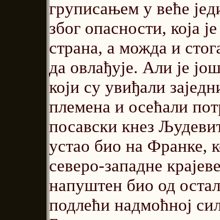
груписањем у веће јед
због опасности, која ј
страна, а можда и стог
да овлађује. Али је јо
који су увиђали зајед
племена и осећали потр
посавски кнез Људевит,
устао био на Франке, к
северо-западне крајев
напуштен био од остал
подлећи надмоћној сил