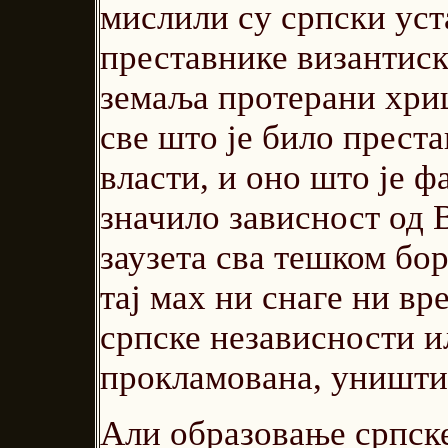
мислили су српски уст
преставнике византиск
земаља протерани хри
све што је било прест
власти, и оно што је 
значило зависност од 
заузета сва тешком бо
тај мах ни снаге ни в
српске независности ил
прокламована, уништи
Али образовање српске