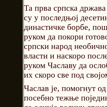
Та прва српска држава 
су у последњој десети
династичке борбе, пош
руком да покори готово
српски народ необичн
власти и наскоро посл
руком Чаславу да осло
их скоро све под својо
Часлав је, помогнут од
посебно тежње поједин