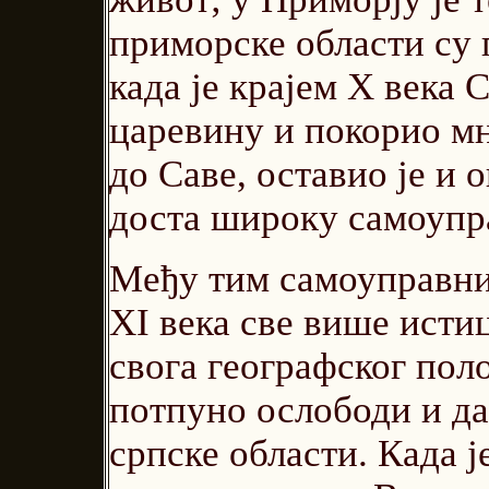
приморске области су 
када је крајем Х века
царевину и покорио мн
до Саве, оставио је и
доста широку самоупр
Међу тим самоуправни
XI века све више истиц
свога географског поло
потпуно ослободи и да
српске области. Када 