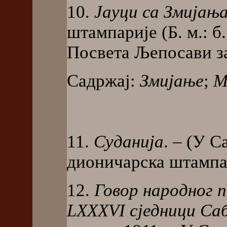
10.
Јауци са Змијањ
штампарије (Б. м.: б. 
Посвета Љепосави з
Садржај:
Змијање
;
М
11.
Суданија
. – (У 
дионичарска штампари
12.
Говор народног п
LXXXVI сједници Саб