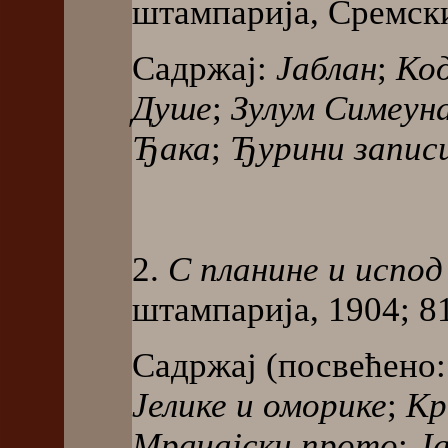
штампарија, Сремски
Садржај:
Јаблан
;
Ко
Душе
;
Зулум Симеун
Ђака
;
Ђурини запис
2.
С планине и испод
штампарија, 1904; 81
Садржај (посвећено:
Јелике и оморике
;
Кр
Мрачајски прото
;
Ј