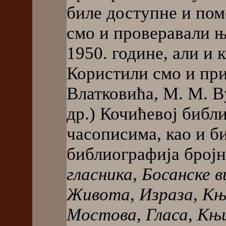
биле доступне и по
смо и проверавали њ
1950. године, али и к
Користили смо и при
Влатковића, М. М. В
др.) Кочићевој библ
часописима, као и б
библиографија бројн
гласника
,
Босанске в
Живота
,
Израза
,
Књ
Мостова
,
Гласа, Књ