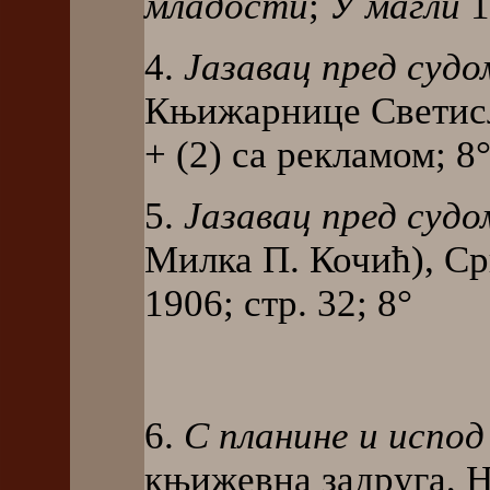
младости
;
У магли
1
4.
Јазавац пред судо
Књижарнице Светисла
+ (2) са реклaмом; 8
5.
Јазавац пред судо
Милка П. Кочић), С
1906; стр. 32; 8°
6.
С планине и испод
књижевна задруга, 