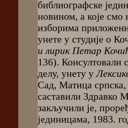
библиографске једин
новином, а које смо
изборима приложени
унете у студије о К
и лирик Петар Кочи
136). Консултовали 
делу, унету у
Лексико
Сад, Матица српска, 
саставили Здравко 
закључили је, прор
јединицама, 1983. г