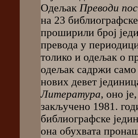
Одељак
Преводи пос
на 23 библиографске
проширили број јед
превода у периодици
толико и одељак о п
одељак садржи само ј
нових девет јединиц
Литература
, оно ј
закључено 1981. год
библиографске једин
она обухвата пронаш