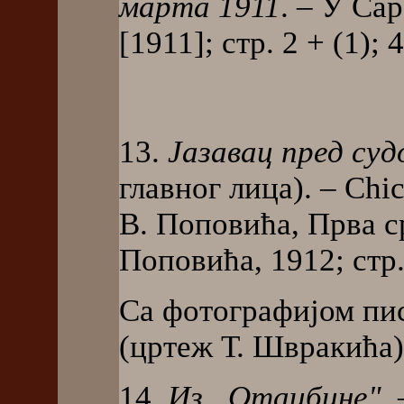
марта 1911
. – У Са
[1911]; стр. 2 + (1); 
13.
Јазавац пред суд
главног лица). – Ch
В. Поповића, Прва 
Поповића, 1912; стр. 
Са фотографијом пи
(цртеж Т. Швракића)
14.
Из „Отаџбине"
.