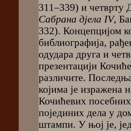
311–339) и четврту 
Сабрана дјела IV
,
Ба
332). Концепцијом к
библиографија, рађе
одудара друга и четв
презентацији Кочиће
различите. Последњ
којима је изражена 
Кочићевих посебних 
појединих дела у до
штампи. У њој је, ј