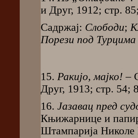
и Друг, 1912; стр. 85
Садржај:
Слободи
;
К
Порези под Турцима
15.
Ракијо, мајко!
– 
Друг, 1913; стр. 54; 8
16.
Јазавац пред суд
Књижарнице и папи
Штампарија Николе Пи