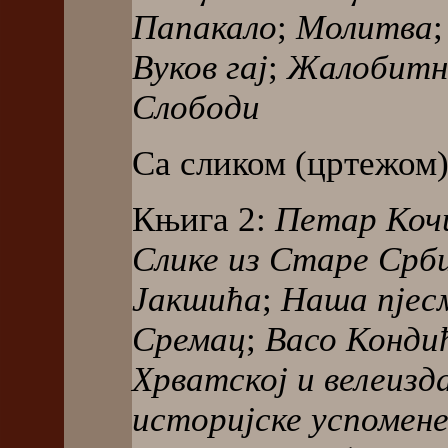
Папакало
;
Молитва
Вуков гај
;
Жалобитн
Слободи
Са сликом (цртежом)
Књига 2:
Петар Ко
Слике из Старе Срби
Јакшића
;
Наша пјес
Сремац
;
Васо Конди
Хрватској и велеизд
историјске успомен