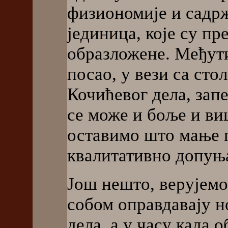
физиономије и садр
јединица, које су пр
образложене. Међутим
посао, у вези са ст
Кочићевог дела, зап
се може и боље и ви
оставимо што мање п
квалитативно допуња
Још нешто, верујемо
собом оправдавају 
дела, а у часу када