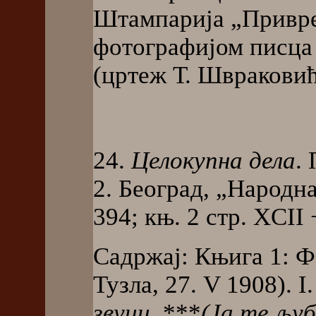
Штампарија „Привред
фотографијом писца 
(цртеж Т. Швраковића
24.
Целокупна дела
.
2. Београд, „Народна
394; књ. 2 стр. XCII 
Садржај: Књига 1: 
Тузла, 27. V 1908). I
звуци
, ***
(Ја те љуб