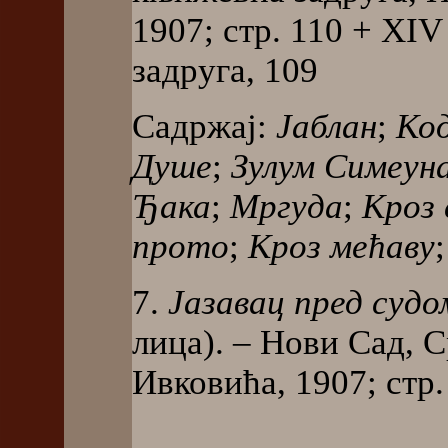
1907; стр. 110 + XIV
задруга, 109
Садржај:
Јаблан
;
Ко
Душе
;
Зулум Симеун
Ђака
;
Мргуда
;
Кроз 
прото
;
Кроз мећаву
7.
Јазавац пред судо
лица). – Нови Сад, 
Ивковића, 1907; стр. 