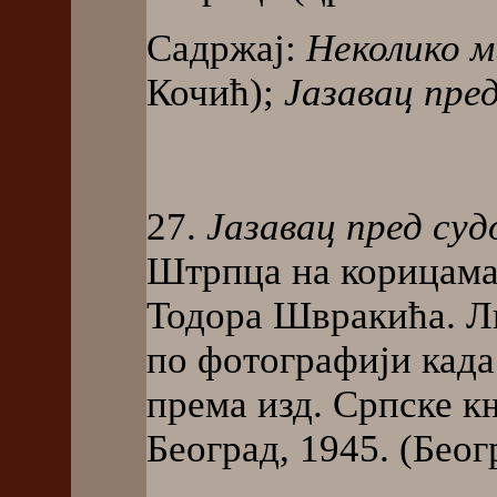
Садржај:
Неколико м
Кочић);
Јазавац пре
27.
Јазавац пред суд
Штрпца на корицама
Тодора Швракића. Ли
по фотографији када
према изд. Српске к
Београд, 1945. (Беогр