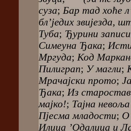
суза
;
Бар тад хоће л
бл’једих звијезда, ш
Туба
;
Ђурини записи
Симеуна Ђака
;
Исти
Мргуда
;
Код Маркан
Пилиграп
;
У магли
;
Мрачајски прото
;
Ј
Ђака
;
Из старостав
мајко!
;
Тајна невољ
Пјесма младости
;
О
Илица ’Одалица и Л