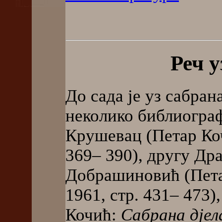
Реч 
До сада је уз сабра
неколико библиограф
Крушевац (Петар Ко
369– 390), другу Др
Добрашиновић (Пет
1961, стр. 431– 473
Кочић:
Сабрана дјел