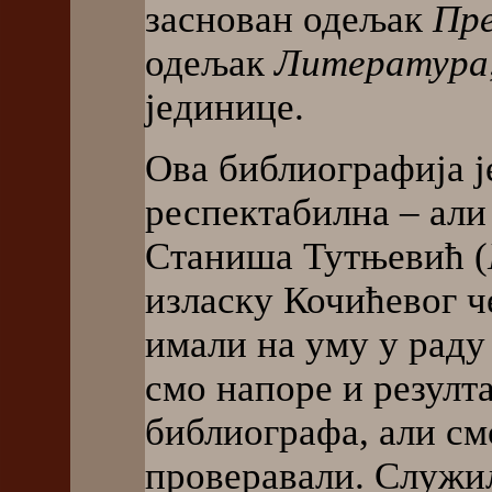
заснован одељак
Пре
одељак
Литература
јединице.
Ова библиографија ј
респектабилна – али 
Станиша Тутњевић (
изласку Кочићевог 
имали на уму у раду
смо напоре и резулт
библиографа, али см
проверавали. Служил