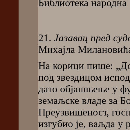
Библиотека народна
21.
Јазавац пред суд
Михајла Милановића (
На корици пише: „До
под звездицом испод
дато објашњење у ф
земаљске владе за Б
Преузвишеност, госп
изгубио је, ваљда у 