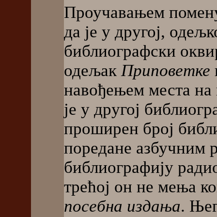
Проучавањем помену
да је у другој, одељ
библиографски оквир
одељак
Приповетке
навођењем места на 
је у другој библиог
проширен број библи
поредане азбучним ре
библиографију радио
трећој он не мења к
посебна издања
. Ње