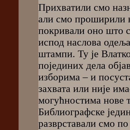
Прихватили смо назн
али смо проширили н
покривали оно што 
испод наслова одеља
штампи. Ту је Влатк
појединих дела обја
изборима – и посуст
захвата или није има
могућностима нове т
Библиографске једи
разврставали смо п