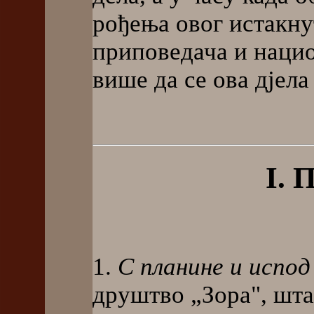
рођења овог истакну
приповедача и нацио
више да се ова дјел
I. 
1.
С планине и испод
друштво „Зора", шт