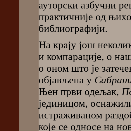
ауторски азбучни рег
практичније од њихо
библиографији.
На крају још неколи
и компарације, о н
о оном што је затече
објављена у
Сабран
Њен први одељак,
П
јединицом, оснажили
истраживаном раздоб
које се односе на но