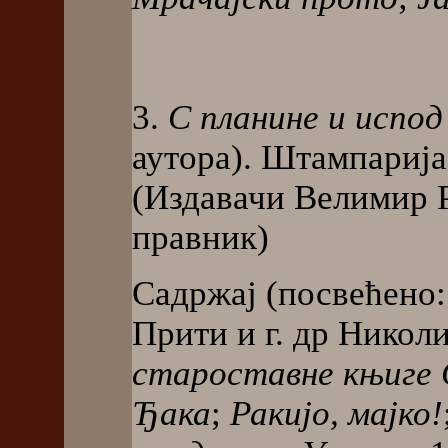
3.
С планине и испод
аутора). Штампарија 
(Издавачи Велимир Р.
правник)
Садржај (посвећено
Прити и г. др Никол
староставне књиге
Ђака
;
Ракијо, мајко!