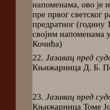
напоменама, ово је 
пре првог светског 
предратног (годину 1
својим напоменама 
Кочића)
22.
Јазавац пред суд
Књижарница Д. Б. По
23.
Јазавац пред суд
Књижарница Томе Јов