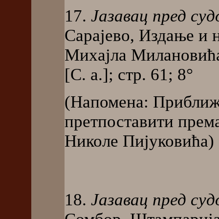
17.
Јазавац пред суд
Сарајево, Издање и
Михајла Милановића
[С. а.]; стр. 61; 8°
(Напомена: Приближ
претпоставити прем
Николе Пијуковића)
18.
Јазавац пред суд