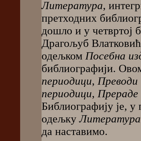
Литература
, интег
претходних библиогра
дошло и у четвртој б
Драгољуб Влатковић
одељком
Посебна и
библиографији. Ово
периодици
,
Преводи 
периодици
,
Прераде 
Библиографију је, у
одељку
Литература
да наставимо.