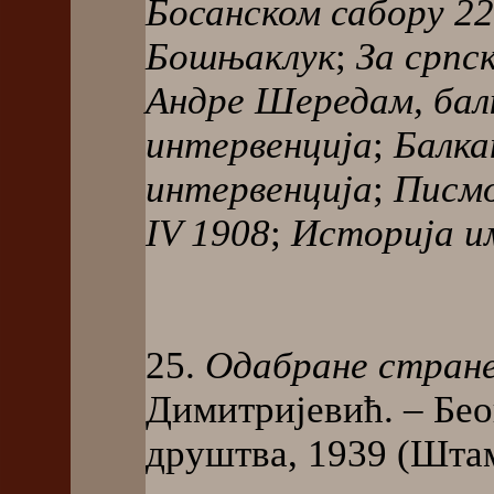
Босанском сабору 22
Бошњаклук
;
За српск
Андре Шередам, бал
интервенција
;
Балка
интервенција
;
Писмо
IV 1908
;
Историја и
25.
Одабране стран
Димитријевић. – Бео
друштва, 1939 (Штамп