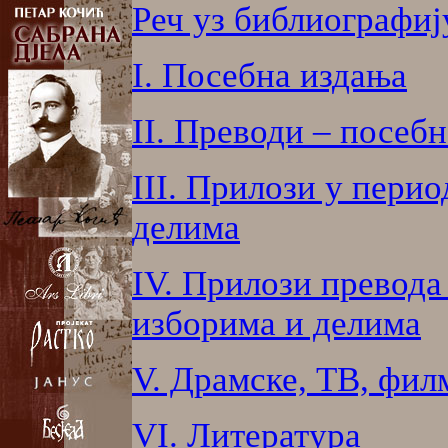
Реч уз библиографиј
I. Посебна издања
II. Преводи – посеб
III. Прилози у пери
делима
IV. Прилози превода
изборима и делима
V. Драмске, ТВ, фил
VI. Литература