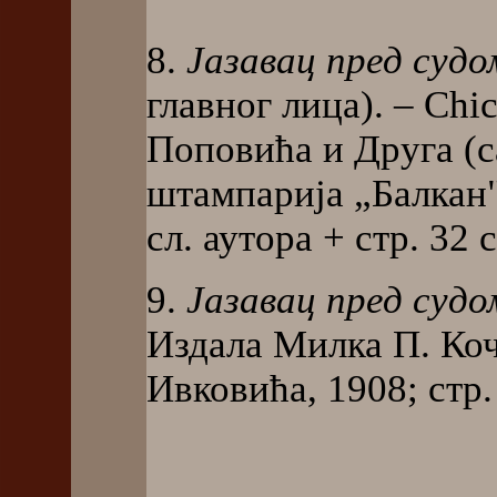
8.
Јазавац пред судо
главног лица). – Ch
Поповића и Друга (
штампарија „Балкан"
сл. аутора + стр. 32 с
9.
Јазавац пред судо
Издала Милка П. Ко
Ивковића, 1908; стр.