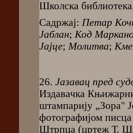
Школска библиотека, 
Садржај:
Петар Ко
Јаблан
;
Код Маркано
Јајце
;
Молитва
;
Км
26.
Јазавац пред суд
Издавачка Књижарниц
штампарију „Зора" Ј
фотографијом писца 
Штрпца (цртеж Т. Шв