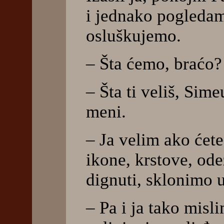
i jednako pogleda
osluškujemo.
– Šta ćemo, braćo? 
– Šta ti veliš, Sim
meni.
– Ja velim ako ćete
ikone, krstove, ode
dignuti, sklonimo
– Pa i ja tako misli