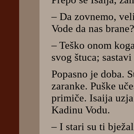
– Da zovnemo, veli
Vode da nas brane
– Teško onom koga 
svog štuca; sastavi
Popasno je doba. Su
zaranke. Puške učes
primiče. Isaija uzj
Kadinu Vodu.
– I stari su ti bježa