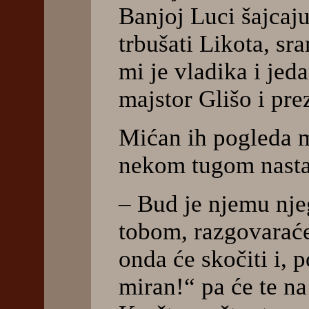
Banjoj Luci šajcaj
trbušati Likota, sra
mi je vladika i jed
majstor Glišo i pre
Mićan ih pogleda m
nekom tugom nasta
– Bud je njemu njeg
tobom, razgovaraće s
onda će skočiti i, 
miran!“ pa će te na 