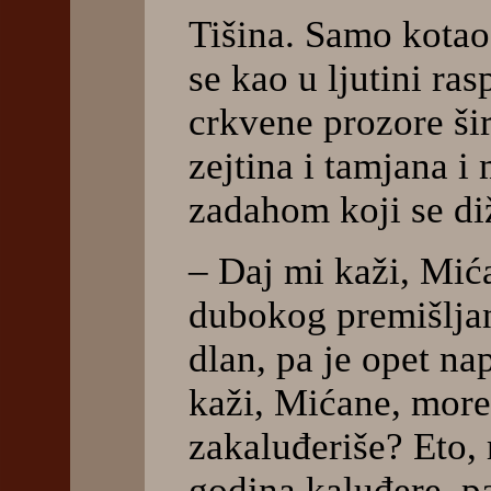
Tišina. Samo kotao 
se kao u ljutini ras
crkvene prozore šir
zejtina i tamjana i
zadahom koji se di
– Daj mi kaži, Mića
dubokog premišljanj
dlan, pa je opet n
kaži, Mićane, more
zakaluđeriše? Eto, 
godina kaluđere, pa