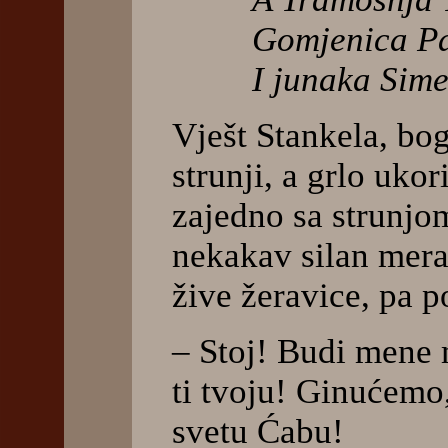
Gomjenica Pa
I junaka Sim
Vješt Stankela, bog
strunji, a grlo ukor
zajedno sa strunjom
nekakav silan mera
žive žeravice, pa 
– Stoj! Budi mene 
ti tvoju! Ginućemo
svetu Ćabu!