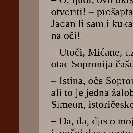
otvoriti! – prošapt
Jadan li sam i kuka
na oči!
– Utoči, Mićane, u
otac Sopronija čašu
– Istina, oče Sopron
ali to je jedna žalo
Simeun, istoričesko
– Da, da, djeco moj
i mučni dana pretur