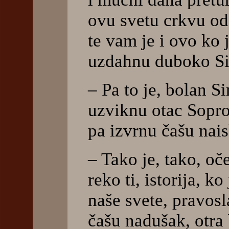
ovu svetu crkvu od
te vam je i ovo ko 
uzdahnu duboko Sim
– Pa to je, bolan S
uzviknu otac Sopro
pa izvrnu čašu nai
– Tako je, tako, oč
reko ti, istorija, k
naše svete, pravosl
čašu nadušak, otra 