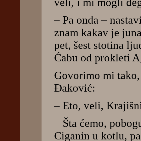
veli, i mi mogli đe
– Pa onda – nastavi 
znam kakav je jun
pet, šest stotina l
Ćabu od prokleti A
Govorimo mi tako, 
Đaković:
– Eto, veli, Krajiš
– Šta ćemo, pobogu 
Ciganin u kotlu, pa