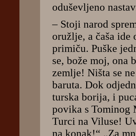
oduševljeno nastav
– Stoji narod sprema
oružlje, a čaša ide
primiču. Puške jedn
se, bože moj, ona 
zemlje! Ništa se ne
baruta. Dok odjedn
turska borija, i pu
povika s Tominog M
Turci na Viluse! U
na konak!“ „Za mn