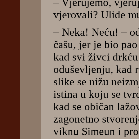
– Vjerujemo, vjeru
vjerovali? Ulide m
– Neka! Neću! – o
čašu, jer je bio pa
kad svi živci drkću
oduševljenju, kad r
slike se nižu neiz
istina u koju se t
kad se običan lažo
zagonetno stvorenje.
viknu Simeun i pro