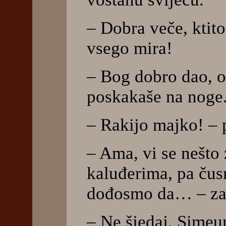
– Dobra veče, ktitori
vsego mira!
– Bog dobro dao, oc
poskakaše na noge
– Rakijo majko! – 
– Ama, vi se nešto 
kaluđerima, pa ču
dođosmo da… – zap
– Ne šjedaj, Simeu