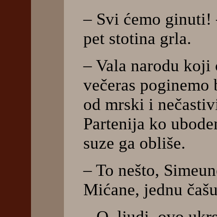
– Svi ćemo ginuti!
pet stotina grla.
– Vala narodu koji 
večeras poginemo b
od mrski i nečastiv
Partenija ko uboden
suze ga obliše.
– To nešto, Simeun
Mićane, jednu čašu
– O, ljudi, ovo ukr