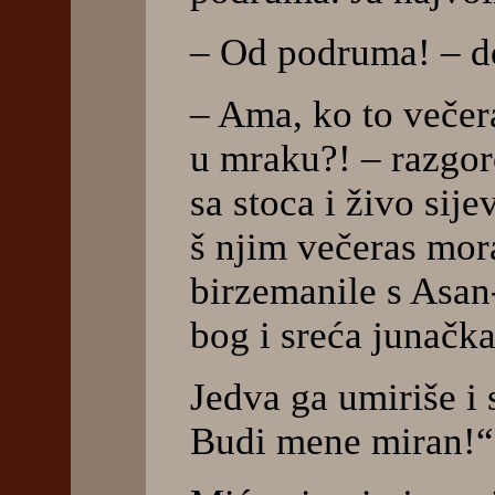
– Od podruma! – d
– Ama, ko to večer
u mraku?! – razgo
sa stoca i živo sij
š njim večeras mora
birzemanile s Asa
bog i sreća junačk
Jedva ga umiriše i 
Budi mene miran!“