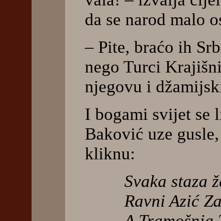
da se narod malo os
– Pite, braćo ih Sr
nego Turci Krajišn
njegovu i džamijski
I bogami svijet se 
Baković uze gusle,
kliknu:
Svaka staza ž
Ravni Azić Za
A Tramošnja 