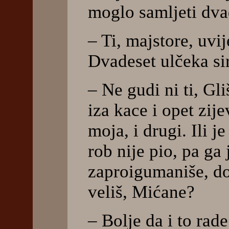
moglo samljeti dva
– Ti, majstore, uvi
Dvadeset ulčeka sir
– Ne gudi ni ti, Gl
iza kace i opet zijev
moja, i drugi. Ili je
rob nije pio, pa ga
zaproigumaniše, dok
veliš, Mićane?
– Bolje da i to rad