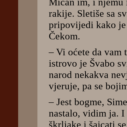
Mićan im, i njemu i
rakije. Sletiše sa 
pripovijedi kako j
Čekom.
– Vi oćete da vam 
istrovo je Švabo sv
narod nekakva nevj
vjeruje, pa se boji
– Jest bogme, Sime
nastalo, vidim ja. I
škrljake i šajcati s