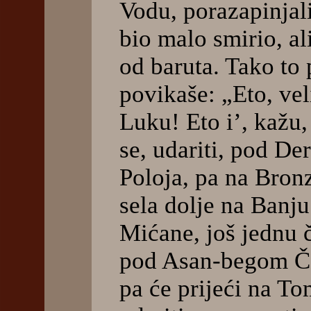
Vodu, porazapinjali
bio malo smirio, al
od baruta. Tako to 
povikaše: „Eto, vel
Luku! Eto i’, kažu, 
se, udariti, pod D
Poloja, pa na Bron
sela dolje na Banju
Mićane, još jednu č
pod Asan-begom Če
pa će prijeći na 