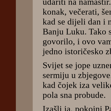
udariti na namastir.
konak, večerati, še
kad se dijeli dan i 
Banju Luku. Tako s
govorilo, i ovo vam
jedno istoričesko zb
Svijet se jope uznem
sermiju u zbjegove
kad čojek iza veli
pola sna probude.
Izašli ja, pokojni P