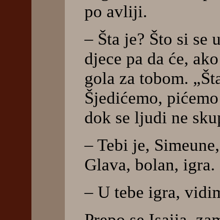
po avliji.
– Šta je? Što si se
djece pa da će, ako
gola za tobom. „Št
Šjedićemo, pićemo 
dok se ljudi ne sk
– Tebi je, Simeune
Glava, bolan, igra.
– U tebe igra, vidi
Prepo se Isaija, zam