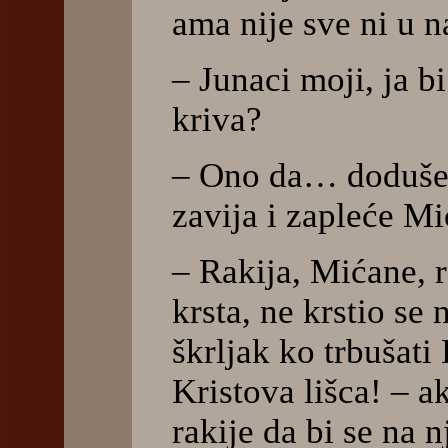
ama nije sve ni u na
– Junaci moji, ja b
kriva?
– Ono da… doduše
zavija i zapleće Mi
– Rakija, Mićane, 
krsta, ne krstio se 
škrljak ko trbušati 
Kristova lišca! – a
rakije da bi se na n