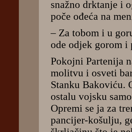
snažno drktanje i o
poče ođeća na meni
– Za tobom i u goru
ode odjek gorom i p
Pokojni Partenija 
molitvu i osveti b
Stanku Bakoviću. O
ostalu vojsku samo
Opremi se ja za tre
pancijer-košulju, 
škrljačinu što je n