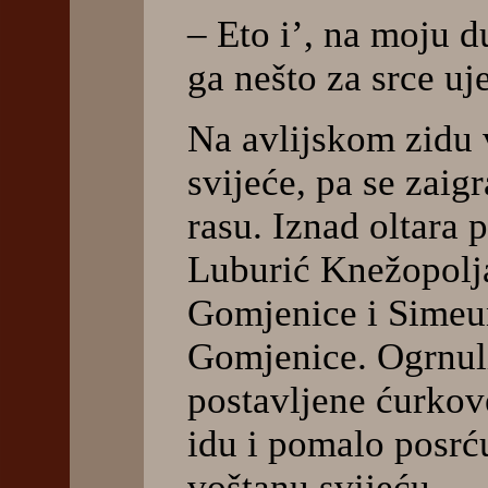
– Eto i’, na moju d
ga nešto za srce uje
Na avlijskom zidu v
svijeće, pa se zaig
rasu. Iznad oltara 
Luburić Knežopolj
Gomjenice i Simeun
Gomjenice. Ogrnuli
postavljene ćurkove
idu i pomalo posrć
voštanu svijeću.