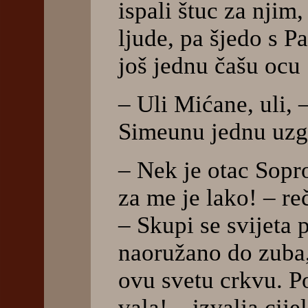
ispali štuc za nji
ljude, pa šjedo s P
još jednu čašu ocu 
– Uli Mićane, uli, 
Simeunu jednu uzgr
– Nek je otac Sopr
za me je lako! – re
– Skupi se svijeta 
naoružano do zuba,
ovu svetu crkvu. P
vala! – izvalja cije