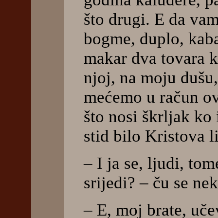
što drugi. E da vam
bogme, duplo, kab
makar dva tovara kn
njoj, na moju dušu,
mećemo u račun ov
što nosi škrljak ko 
stid bilo Kristova l
– I ja se, ljudi, to
srijedi? – ču se nek
– E, moj brate, uč