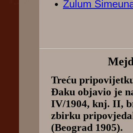
Zulum Simeun
Mejd
Treću pripovijetk
Đaku objavio je na
IV/1904, knj. II, b
zbirku pripovjeda
(Beograd 1905).