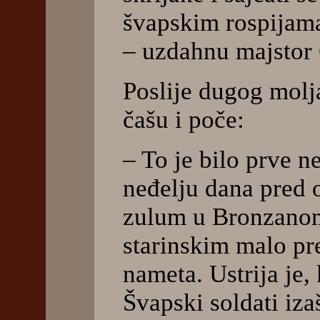
švapskim rospijama,
– uzdahnu majstor G
Poslije dugog molj
čašu i poče:
– To je bilo prve n
neđelju dana pred 
zulum u Bronzano
starinskim malo pr
nameta. Ustrija je, 
Švapski soldati iz