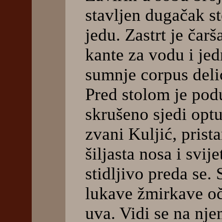
stavljen dugačak st
jedu. Zastrt je čar
kante za vodu i jed
sumnje corpus delic
Pred stolom je pod
skrušeno sjedi opt
zvani Kuljić, prista
šiljasta nosa i svije
stidljivo preda se.
lukave žmirkave oči
uva. Vidi se na nj