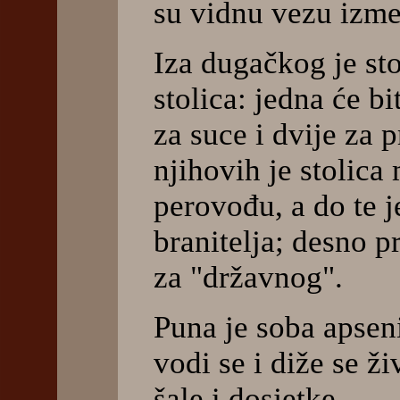
su vidnu vezu izme
Iza dugačkog je sto
stolica: jedna će bi
za suce i dvije za 
njihovih je stolica
perovođu, a do te je
branitelja; desno p
za "državnog".
Puna je soba apsen
vodi se i diže se ž
šale i dosjetke.