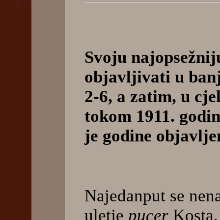
Svoju najopsežnij
objavljivati u ban
2-6, a zatim, u cj
tokom 1911. godine 
je godine objavlje
Najedanput se nenad
uletje
pucer
Kosta, 