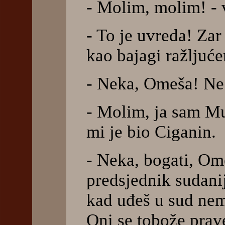
- Molim, molim! - 
- To je uvreda! Zar
kao bajagi ražljuć
- Neka, Omeša! Ne 
- Molim, ja sam Mu
mi je bio Ciganin.
- Neka, bogati, Om
predsjednik sudanij
kad uđeš u sud nemo
Oni se tobože prav