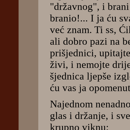
"državnog", i brani
branio!... I ja ću s
već znam. Ti ss, Ći
ali dobro pazi na be
prišjednici, upitajte
živi, i nemojte dri
šjednica ljepše izg
ću vas ja opomenuti
Najednom nenadno 
glas i držanje, i s
krupno viknu: