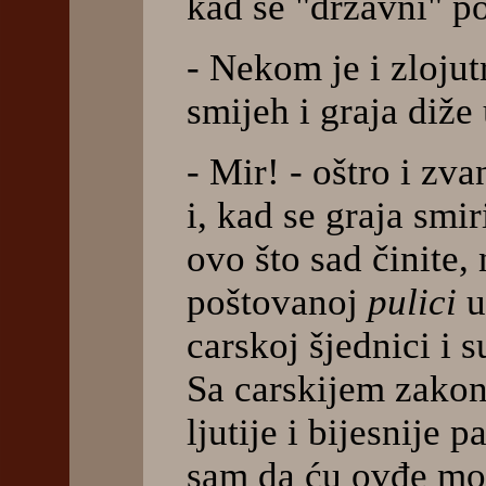
kad se "državni" po
- Nekom je i zlojutr
smijeh i graja diže 
- Mir! - oštro i zv
i, kad se graja smir
ovo što sad činite, 
poštovanoj
pulici
u
carskoj šjednici i 
Sa carskijem zakon
ljutije i bijesnije 
sam da ću ovđe moći