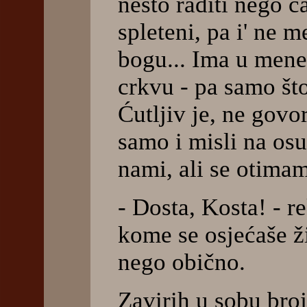
nešto raditi nego ča
spleteni, pa i' ne 
bogu... Ima u mene
crkvu - pa samo št
Ćutljiv je, ne govor
samo i misli na osu
nami, ali se otima
- Dosta, Kosta! - r
kome se osjećaše ži
nego obično.
Zavirih u sobu broj