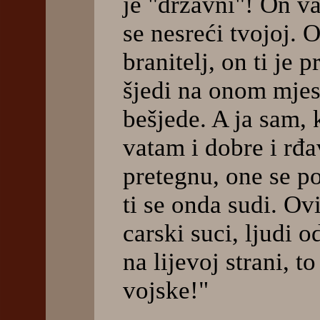
je "državni"! On v
se nesreći tvojoj. O
branitelj, on ti je p
šjedi na onom mjes
bešjede. A ja sam, 
vatam i dobre i rđ
pretegnu, one se p
ti se onda sudi. Ov
carski suci, ljudi o
na lijevoj strani, to
vojske!"