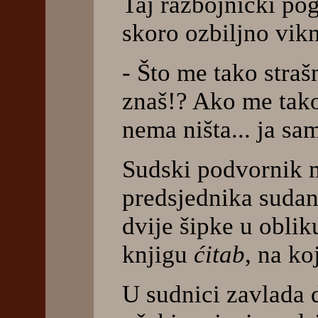
Taj razbojnički po
skoro ozbiljno vik
- Što me tako stra
znaš!? Ako me tak
nema ništa... ja sa
Sudski podvornik m
predsjednika sudani
dvije šipke u obliku
knjigu
ćitab
, na ko
U sudnici zavlada 