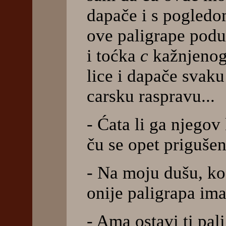
dapače i s pogledom
ove paligrape podu
i toćka
c
kažnjenog
lice i dapače svak
carsku raspravu...
- Ćata li ga njegov 
ču se opet prigušen
- Na moju dušu, ko
onije paligrapa im
- Ama ostavi ti pa