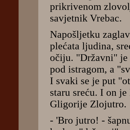
prikrivenom zlovol
savjetnik Vrebac.
Napošljetku zaglavi
plećata ljudina, sr
očiju. "Državni" je
pod istragom, a "sv
I svaki se je put "o
staru sreću. I on j
Gligorije Zlojutro.
- 'Bro jutro! - šap