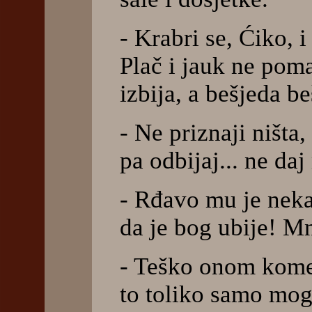
- Krabri se, Ćiko, 
Plač i jauk ne pom
izbija, a bešjeda b
- Ne priznaji ništa
pa odbijaj... ne daj
- Rđavo mu je neka
da je bog ubije! M
- Teško onom kome 
to toliko samo mo