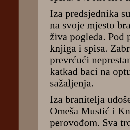
Iza predsjednika s
na svoje mjesto br
živa pogleda. Pod
knjiga i spisa. Zabr
prevrćući nepresta
katkad baci na optu
sažaljenja.
Iza branitelja uđoše
Omeša Mustić i Kn
perovođom. Sva troj