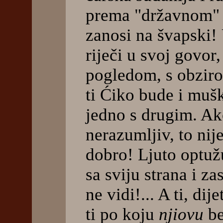
prema "državnom" - 
zanosi na švapski!
riječi u svoj govor,
pogledom, s obziro
ti Ćiko bude i mušk
jedno s drugim. Ak
nerazumljiv, to nij
dobro! Ljuto optužu
sa sviju strana i za
ne vidi!... A ti, dij
ti po koju
njiovu
be