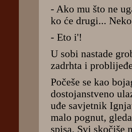
- Ako mu što ne ug
ko će drugi... Neko
- Eto i'!
U sobi nastade gro
zadrhta i problije
Počeše se kao bojag
dostojanstveno ulaz
uđe savjetnik Ignja
malo pognut, gleda
spisa. Svi skočiše 