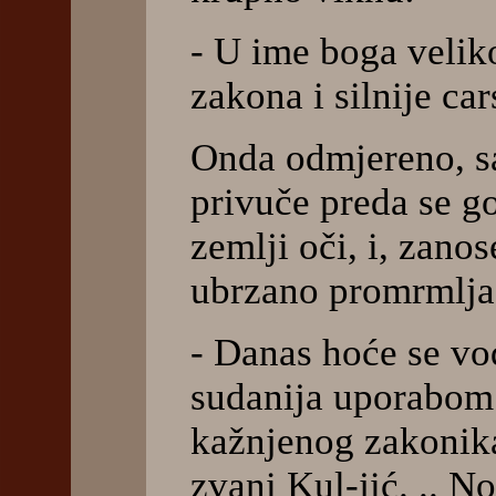
- U ime boga veliko
zakona i silnije ca
Onda odmjereno, s
privuče preda se g
zemlji oči, i, zano
ubrzano promrmlja,
- Danas hoće se vod
sudanija uporabom
kažnjenog zakonika
zvani Kul-jić. .. N