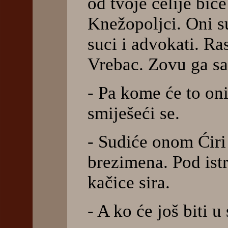
od tvoje ćelije bić
Knežopoljci. Oni su 
suci i advokati. Ras
Vrebac. Zovu ga sa
- Pa kome će to oni
smiješeći se.
- Sudiće onom Ćiri
brezimena. Pod istr
kačice sira.
- A ko će još biti 