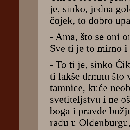
je, sinko, jedna go
čojek, to dobro upan
- Ama, što se oni o
Sve ti je to mirno 
- To ti je, sinko Ć
ti lakše drmnu što 
tamnice, kuće neobi
svetiteljstvu i ne o
boga i pravde božj
radu u Oldenburgu,