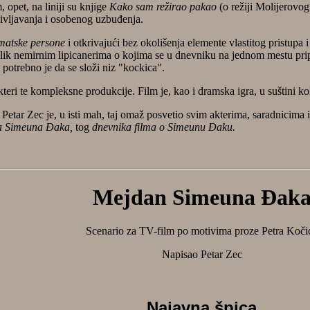
 opet, na liniji su knjige
Kako sam režirao pakao
(o režiji Molijerov
življavanja i osobenog uzbuđenja.
matske persone
i otkrivajući bez okolišenja elemente vlastitog pristupa
nalik nemirnim lipicanerima o kojima se u dnevniku na jednom mestu pripo
potrebno je da se složi niz "kockica".
 akteri te kompleksne produkcije. Film je, kao i dramska igra, u suštini k
Petar Zec je, u isti mah, taj omaž posvetio svim akterima, saradnicima i
na Simeuna Đaka,
tog
dnevnika filma o Simeunu Đaku.
Mejdan Simeuna Đak
Scenario za TV-film po motivima proze Petra Koči
Napisao Petar Zec
Najavna špica