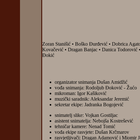
Zoran Stanišić • Boško Đurđević • Dobrica Agato
Kovačević • Dragan Banjac • Danica Todorović • 
Đokić
organizator snimanja Dušan Amidžić
vođa snimanja: Rodoljub Đoković - Žućo
mikroman: Igor Kašiković
muzički saradnik: Aleksandar Jeremić
sekretar ekipe: Jadranka Bogojević
snimatelj slike: Vojkan Gostiljac
asistent snimatelja: Nebojša Kostrešević
tehničar kamere: Nenad Tomić
vođa ekipe rasvjete: Dušan Krčmarov
rasvjetljivači: Dragan Adamović i Miomir J