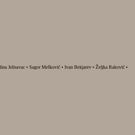
ina Jelisavac • Sagor Mešković • Ivan Bekjarev • Željka Raković •