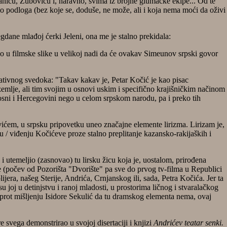
aniću, Zuboviću i, naravno, svima iz brojne glumačke ekipe... Od te
amo podloga (bez koje se, doduše, ne može, ali i koja nema moći da oživi
e mlađoj ćerki Jeleni, ona me je stalno prekidala:
eo u filmske slike u velikoj nadi da će ovakav Simeunov srpski govor
ativnog svedoka: "Takav kakav je, Petar Kočić je kao pisac
lje, ali tim svojim u osnovi uskim i specifično krajišničkim načinom
Bosni i Hercegovini nego u celom srpskom narodu, pa i preko tih
ićem, u srpsku pripovetku uneo značajne elemente lirizma. Lirizam je,
ju / viđenju Kočićeve proze stalno preplitanje kazansko-rakijaških i
 i utemeljio (zasnovao) tu lirsku žicu koja je, uostalom, prirođena
 (počev od Pozorišta "Dvorište" pa sve do prvog tv-filma u Republici
ijera, našeg Sterije, Andrića, Crnjanskog ili,
sada, Petra Kočića. Jer ta
 su joj u detinjstvu i ranoj mladosti, u prostorima ličnog i stvaralačkog
uprot mišljenju Isidore Sekulić da tu dramskog elementa nema, ovaj
svega demonstrirao u svojoj disertaciji i knjizi
Andrićev teatar senki.