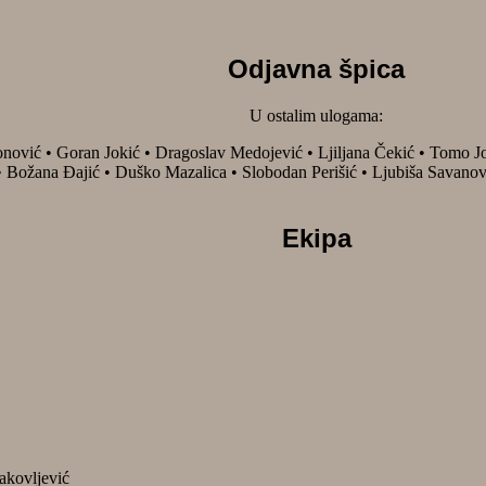
Odjavna špica
U ostalim ulogama:
nović • Goran Jokić • Dragoslav Medojević • Ljiljana Čekić • Tomo Jov
Božana Đajić • Duško Mazalica • Slobodan Perišić • Ljubiša Savanović
Ekipa
akovljević