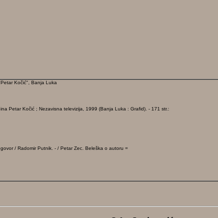
a "Petar Kočić", Banja Luka
a Petar Kočić ; Nezavisna televizija, 1999 (Banja Luka : Grafid). - 171 str.:
ogovor / Radomir Putnik. - / Petar Zec. Beleška o autoru =