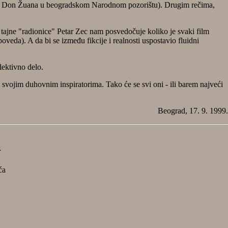
og Don Žuana u beogradskom Narodnom pozorištu). Drugim rečima,
 i tajne "radionice" Petar Zec nam posvedočuje koliko je svaki film
veda). A da bi se između fikcije i realnosti uspostavio fluidni
olektivno delo.
 svojim duhovnim inspiratorima. Tako će se svi oni - ili barem najveći
Beograd, 17. 9. 1999.
a
ća