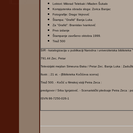
Lektori: Milorad Telebak i Mladen Šukalo
Kompjuterska obrada sloga: Zorica Banjac
Fotografije: Drago Vejnović
Štampa: "Grafid" Banja Luka
Za "Grafid": Branislav Ivanković
Prvo izdanje
Štampanje završeno oktobra 1999.
Tiraž 500
SIR - katalogizacija u publikaciji Narodna i univerzitetska bibliotek
791.44 Zec, Petar
Televizijski mejdan Simeuna Đaka / Petar Zec. Banja Luka : Zadužbin
Ilustr. ; 21 st. - (Biblioteka Kočićeva scena)
Tiraž 500. - Kočić u filmskoj viziji Petra Zeca :
predgovor / Srba Ignjatović. - Scenaristički pledoaje Petra Zeca : p
ISVN 86-7250-026-1