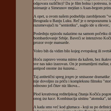
odgovara različito)? Da je film bolna i potresna, 
snimanje a Simeunov mejdan s Asan-begom prima k
A opet, u ovom našem podneblju zarobljenom "več
Beograda u Banju Luku. Reč je o nesporazumu izme
razumevajući tu "semiotiku", naglo ide u rikverc,
Poslednju epizodu nalazimo na samom početku dnevn
bombardovanje Srbije. Baveći se intenzivno Kočiće
prozor svoje mansarde.
Voleo bih da vidim bilo kojeg evropskog ili svetsko
Hoću zapravo veoma mirno da kažem, bez ikakvog 
sve nas tako izazovan. On je pomamljeni maštar, ra
antipod onome
iza kazana...
Taj antitetični spreg
jezgro
je smisaone dramatike k
nije dovoljno za priču i kompleksnu filmsku "stor
odnosno još čitav niz likova...
Plod kreativnog rediteljskog čitanja Kočića pogo
onog
iza kace.
Kombinacija uistinu "atomska", ta
A kada smo već kod glumaca - koji su po definiciji