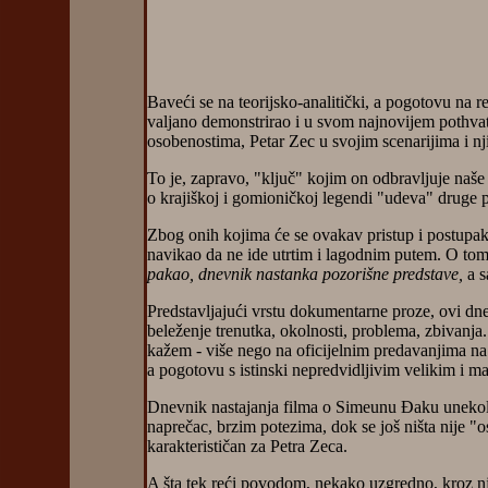
Baveći se na teorijsko-analitički, a pogotovu na r
valjano demonstrirao i u svom najnovijem pothva
osobenostima, Petar Zec u svojim scenarijima i nj
To je, zapravo, "ključ" kojim on odbravljuje naše
o krajiškoj i gomioničkoj legendi "udeva" druge 
Zbog onih kojima će se ovakav pristup i postupak 
navikao da ne ide utrtim i lagodnim putem. O tome, 
pakao, dnevnik nastanka pozorišne predstave,
a s
Predstavljajući vrstu dokumentarne proze, ovi dn
beleženje trenutka, okolnosti, problema, zbivanja
kažem - više nego na oficijelnim predavanjima na 
a pogotovu s istinski nepredvidljivim velikim i 
Dnevnik nastajanja filma o Simeunu Đaku unekoliko
naprečac, brzim potezima, dok se još ništa nije "o
karakterističan za Petra Zeca.
A šta tek reći povodom, nekako uzgredno, kroz nje