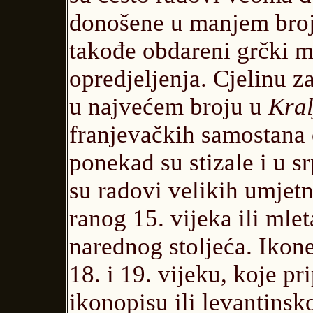
donošene u manjem broju 
takođe obdareni grčki ma
opredjeljenja. Cjelinu 
u najvećem broju u
Kral
franjevačkih samostana 
ponekad su stizale i u s
su radovi velikih umjetn
ranog 15. vijeka ili mlet
narednog stoljeća. Ikon
18. i 19. vijeku, koje 
ikonopisu ili levantinsk