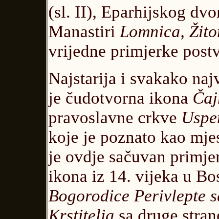
(sl. II), Eparhijskog dvor
Manastiri
Lomnica, Žito
vrijedne primjerke post
Najstarija i svakako naj
je čudotvorna ikona
Čaj
pravoslavne crkve
Uspe
koje je poznato kao mje
je ovdje sačuvan primjer
ikona iz 14. vijeka u Bo
Bogorodice Perivlepte 
Krstitelja
sa druge strane