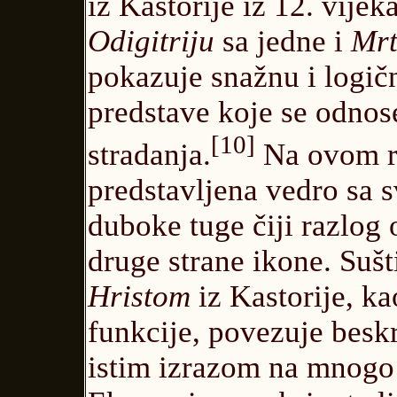
iz Kastorije iz 12. vijek
Odigitriju
sa jedne i
Mrt
pokazuje snažnu i logič
predstave koje se odnose
[10]
stradanja.
Na ovom r
predstavljena vedro sa 
duboke tuge čiji razlog
druge strane ikone. Suš
Hristom
iz Kastorije, ka
funkcije, povezuje besk
istim izrazom na mnogo 