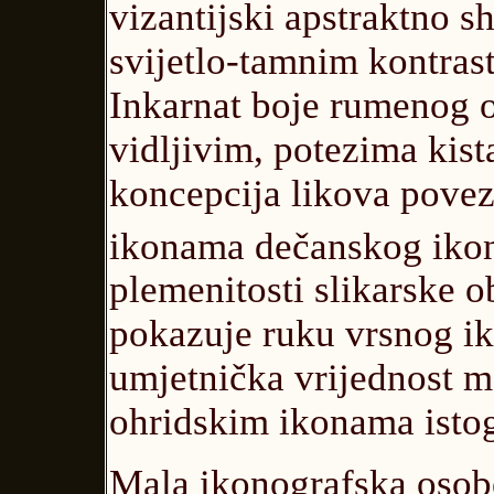
vizantijski apstraktno s
svijetlo-tamnim kontras
Inkarnat boje rumenog 
vidljivim, potezima kista
koncepcija likova pove
ikonama dečanskog ikono
plemenitosti slikarske 
pokazuje ruku vrsnog ik
umjetnička vrijednost mo
ohridskim ikonama istog
Mala ikonografska osobe