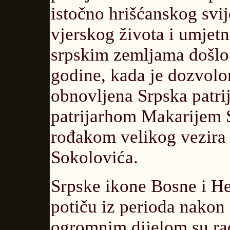
istočno hrišćanskog svi
vjerskog života i umjetn
srpskim zemljama došlo 
godine, kada je dozvol
obnovljena Srpska patrij
patrijarhom Makarijem 
rođakom velikog vezir
Sokolovića.
Srpske ikone Bosne i He
potiču iz perioda nakon 
ogromnim dijelom su ra