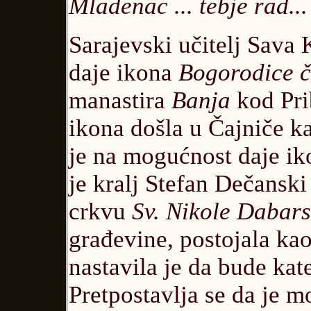
Mladenac ... tebje rad...
Sarajevski učitelj Sava 
daje ikona
Bogorodice č
manastira
Banja
kod Pri
ikona došla u Čajniče k
je na mogućnost daje ik
je kralj Stefan Dečansk
crkvu
Sv. Nikole Dabar
građevine, postojala kao
nastavila je da bude kat
Pretpostavlja se da je m