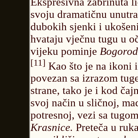
Ekspresivna zabrinuta li
svoju dramatičnu unutra
dubokih sjenki i ukošen
hvataju vječnu tugu u o
vijeku pominje
Bogorod
[11]
Kao što je na ikoni i
povezan sa izrazom tug
strane, tako je i kod čaj
svoj način u sličnoj, m
potresnoj, vezi sa tugo
Krasnice.
Preteča u ruka