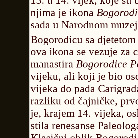
13. u 14. vijek, koje su
njima je ikona
Bogorodic
sada u Narodnom muzeju
Bogorodicu sa djetetom n
ova ikona se vezuje za 
manastira
Bogorodice Pe
vijeku, ali koji je bio 
vijeka do pada Carigra
razliku od čajničke, prv
je, krajem 14. vijeka, os
stila renesanse Paleolog
Klasični oblik Bogorodi