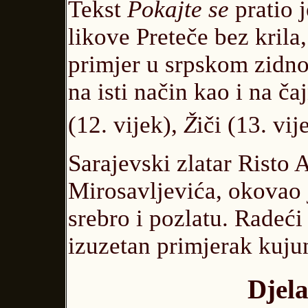
Tekst
Pokajte se
pratio 
likove Preteče bez krila, 
primjer u srpskom zidno
na isti način kao i na ča
(12. vijek),
Ž
iči (13. vij
Sarajevski zlatar Risto A
Mirosavljevića, okovao 
srebro i pozlatu. Radeći
izuzetan primjerak kujun
Djela