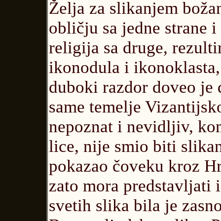
Želja za slikanjem boža
obličju sa jedne strane 
religija sa druge, rezul
ikonodula i ikonoklasta,
duboki razdor doveo je d
same temelje Vizantijsko
nepoznat i nevidljiv, ko
lice, nije smio biti slik
pokazao čoveku kroz Hris
zato mora predstavljati
svetih slika bila je zasn