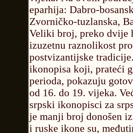
eparhija: Dabro-bosans
Zvorničko-tuzlanska, Ba
Veliki broj, preko dvije
izuzetnu raznolikost pro
postvizantijske tradicij
ikonopisa koji, prateći 
perioda, pokazuju gotovo
od 16. do 19. vijeka. Ve
srpski ikonopisci za srp
je manji broj donošen iz
i ruske ikone su, međuti