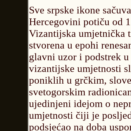
Sve srpske ikone sačuva
Hercegovini potiču od 16
Vizantijska umjetnička t
stvorena u epohi renesan
glavni uzor i podstrek u
vizantijske umjetnosti sl
poniklih u grčkim, slove
svetogorskim radionicam
ujedinjeni idejom o nepr
umjetnosti čiji je poslje
podsjećao na doba uspon