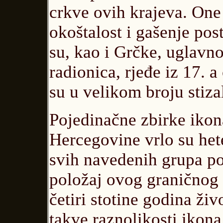
crkve ovih krajeva. One
okoštalost i gašenje pos
su, kao i Grčke, uglavno
radionica, rjeđe iz 17. a
su u velikom broju stiz
Pojedinačne zbirke ikon
Hercegovine vrlo su het
svih navedenih grupa po
položaj ovog graničnog 
četiri stotine godina ži
takve raznolikosti ikona