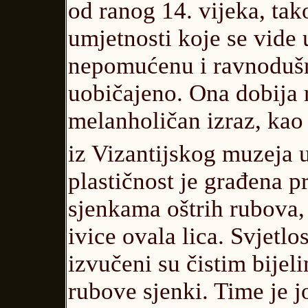
od ranog 14. vijeka, tak
umjetnosti koje se vid
nepomućenu i ravnodušnu 
uobičajeno. Ona dobija r
melanholičan izraz, kao
iz Vizantijskog muzeja u
plastičnost je građena
sjenkama oštrih rubova,
ivice ovala lica. Svjetlo
izvučeni su čistim bijel
rubove sjenki. Time je j