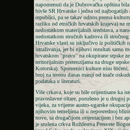
napomenuti da je Dubrovačka opština bila 
bivše SR Hrvatske i jedna od najbogatijih 
republici, pa se takav odnos prema kulturno
razliku od etničkih hrvatskih krajeva) ne 
nedostatkom materijalnih sredstava, a naro
nedostatkom stručnih kadrova ili stručnog 
Hrvatske vlasti su isključivo iz političkih 
istraživanja, jer bi njihovi rezultati samo mo
hrvatskom "pravu" na okupirane srpske ze
teritorijalnim pretenzijama na druge srpske
Kotorska). Spomenici kulture nisu štićeni,
broj na terenu danas manji od inače oskud
podataka u literaturi.
Više crkava, koje su bile orijentisane ka is
pravoslavne oltare, porušeno je u drugoj 
vijeka, za vrijeme austro-ugarske okupacije
njihovim temeljima ili u neposrednoj blizi
nove, sa drugačijom orijentacijom i bez ap
je srušena crkva Roždestva Presvete Bogo