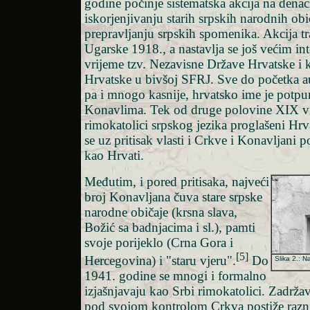
godine počinje sistematska akcija na denaci
iskorjenjivanju starih srpskih narodnih obič
prepravljanju srpskih spomenika. Akcija tr
Ugarske 1918., a nastavlja se još većim in
vrijeme tzv. Nezavisne Države Hrvatske i
Hrvatske u bivšoj SFRJ. Sve do početka au
pa i mnogo kasnije, hrvatsko ime je potp
Konavlima. Tek od druge polovine XIX vij
rimokatolici srpskog jezika proglašeni Hr
se uz pritisak vlasti i Crkve i Konavljani p
kao Hrvati.
Međutim, i pored pritisaka, najveći
broj Konavljana čuva stare srpske
narodne običaje (krsna slava,
Božić sa badnjacima i sl.), pamti
svoje porijeklo (Crna Gora i
[5]
Hercegovina) i "staru vjeru".
Do
Slika 2.: N
1941. godine se mnogi i formalno
izjašnjavaju kao Srbi rimokatolici. Zadrža
pod svojom kontrolom Crkva postiže razn