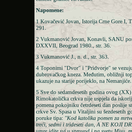
Napomene:
1 Kovačević Jovan, Istorija Crne Gore I, Ti
291.
2 Vukmanović Jovan, Konavli, SANU pose
DXXVII, Beograd 1980., str. 36.
3 Vukmanović J., n. d., str. 363.
4 Toponimi "Dvor" i "Pridvorje" se vezuj
dubrovačkog kneza. Međutim, obližnji to
ukazuje na starije porijeklo, na Nemanjiće.
5 Sve do sedamdesetih godina ovog (XX) 
Rimokatolička crkva nije uspjela da iskori
pomena pokojniku četrdeseti dan poslije s
crkve Sv. Spasa u Vitaljini su šezdesetih g
poruke tipa:
"Kod katolika pomen za mrtve 
treći, sedmi i trideseti dan, A NE KOJI 
umre idite svi u sprovod i na svetu Misu, m