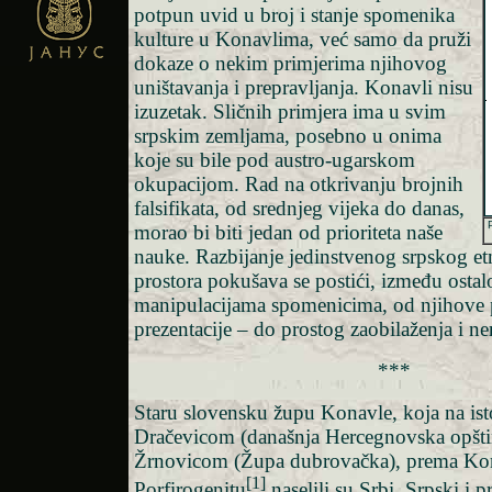
potpun uvid u broj i stanje spomenika
kulture u Konavlima, već samo da pruži
dokaze o nekim primjerima njihovog
uništavanja i prepravljanja. Konavli nisu
izuzetak. Sličnih primjera ima u svim
srpskim zemljama, posebno u onima
koje su bile pod austro-ugarskom
okupacijom. Rad na otkrivanju brojnih
falsifikata, od srednjeg vijeka do danas,
morao bi biti jedan od prioriteta naše
nauke. Razbijanje jedinstvenog srpskog et
prostora pokušava se postići, između ostalo
manipulacijama spomenicima, od njihove
prezentacije – do prostog zaobilaženja i ne
***
Staru slovensku župu Konavle, koja na is
Dračevicom (današnja Hercegnovska opšti
Žrnovicom (Župa dubrovačka), prema Kon
[1]
Porfirogenitu
naselili su Srbi. Srpski i 