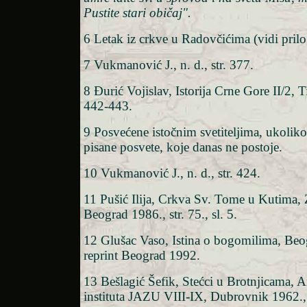
Pustite stari običaj".
6 Letak iz crkve u Radovčićima (vidi prilo
7 Vukmanović J., n. d., str. 377.
8 Đurić Vojislav, Istorija Crne Gore II/2, T
442-443.
9 Posvećene istočnim svetiteljima, ukoliko
pisane posvete, koje danas ne postoje.
10 Vukmanović J., n. d., str. 424.
11 Pušić Ilija, Crkva Sv. Tome u Kutima, 
Beograd 1986., str. 75., sl. 5.
12 Glušac Vaso, Istina o bogomilima, Be
reprint Beograd 1992.
13 Bešlagić Šefik, Stećci u Brotnjicama, A
instituta JAZU VIII-IX, Dubrovnik 1962., s