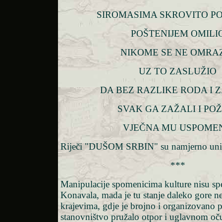
SIROMASIMA SKROVITO 
POŠTENIJEM OMILI
NIKOME SE NE OMRA
UZ TO ZASLUŽIO
DA BEZ RAZLIKE RODA I
SVAK GA ZAŽALI I PO
VJEČNA MU USPOME
Riječi "DUŠOM SRBIN" su namjerno unište
***
Manipulacije spomenicima kulture nisu spe
Konavala, mada je tu stanje daleko gore 
krajevima, gdje je brojno i organizovano 
stanovništvo pružalo otpor i uglavnom oč