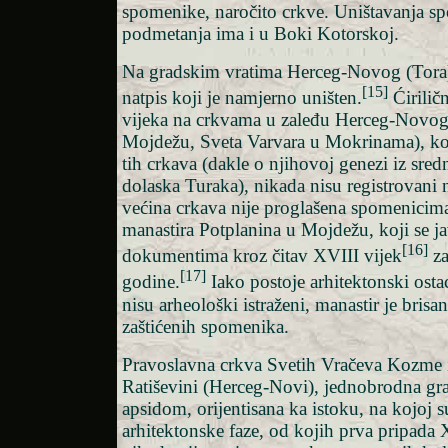
spomenike, naročito crkve. Uništavanja sp
podmetanja ima i u Boki Kotorskoj.
Na gradskim vratima Herceg-Novog (Tora) s
[15]
natpis koji je namjerno uništen.
Ćiriličn
vijeka na crkvama u zaleđu Herceg-Novog
Mojdežu, Sveta Varvara u Mokrinama), ko
tih crkava (dakle o njihovoj genezi iz sredn
dolaska Turaka), nikada nisu registrovani n
većina crkava nije proglašena spomenicim
manastira Potplanina u Mojdežu, koji se ja
[16]
dokumentima kroz čitav XVIII vijek
za
[17]
godine.
Iako postoje arhitektonski ostac
nisu arheološki istraženi, manastir je brisan
zaštićenih spomenika.
Pravoslavna crkva Svetih Vračeva Kozme
Ratiševini (Herceg-Novi), jednobrodna gr
apsidom, orijentisana ka istoku, na kojoj su
arhitektonske faze, od kojih prva pripada