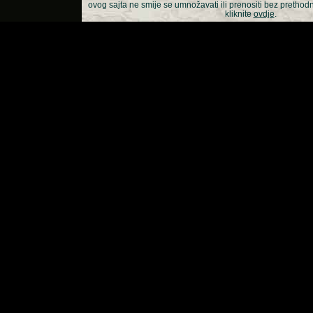
ovog sajta ne smije se umnožavati ili prenositi bez prethod
kliknite
ovdje
.