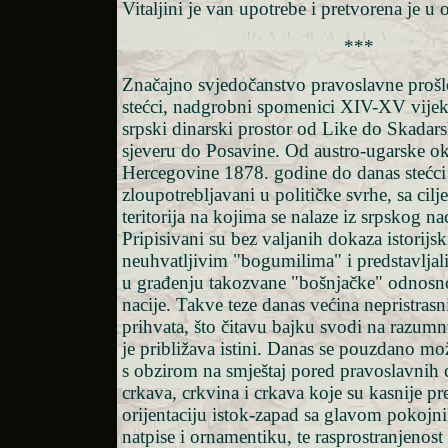
Vitaljini je van upotrebe i pretvorena je u 
***
Značajno svjedočanstvo pravoslavne prošl
stećci, nadgrobni spomenici XIV-XV vijeka,
srpski dinarski prostor od Like do Skadars
sjeveru do Posavine. Od austro-ugarske ok
Hercegovine 1878. godine do danas stećci
zloupotrebljavani u političke svrhe, sa cil
teritorija na kojima se nalaze iz srpskog n
Pripisivani su bez valjanih dokaza istorijsk
neuhvatljivim "bogumilima" i predstavljal
u građenju takozvane "bošnjačke" odnos
nacije. Takve teze danas većina nepristrasn
prihvata, što čitavu bajku svodi na razumn
je približava istini. Danas se pouzdano može
s obzirom na smještaj pored pravoslavnih 
crkava, crkvina i crkava koje su kasnije pre
orijentaciju istok-zapad sa glavom pokojn
natpise i ornamentiku, te rasprostranjenost