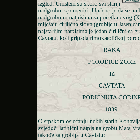
Vragolova 
izgled. Uništeni su skoro svi stariji
nadgrobni spomenici. Uočeno je da se na l
nadgrobnim natpisima sa početka ovog (X
miješaju ćirilična slova (groblje u Jasenic
najstarijim natpisima je jedan ćirilični sa 
Cavtatu, koji pripada rimokatoličkoj porodi
RAKA
PORODICE ZORE
IZ
CAVTATA
PODIGNUTA GODIN
1889.
O srpskom osjećanju nekih starih Konavlj
svjedoči latinični natpis na grobu Mata Vr
takođe sa groblja u Cavtatu: