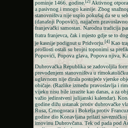
[2]
pominje 1466. godine.
Aktivnog otpora 
a pasivnog i mnogo kasnije. Zbog snažno
stanovništva nije uspio pokušaj da se u s
(današnji Popovići), najjačem pravoslavn
franjevački samostan. Narodna tradicija p
fratra franjevca, čak i mjesto gdje se to do
[4]
je kasnije podignut u Pridvorju.
Kao tra
prošlosti ostali su brojni toponimi sa pref
Popovići, Popova glava, Popova njiva, Kal
Dubrovačka Republika se zadovoljila for
prevođenjem stanovništva u rimokatoličku 
uglavnom nije dirala postojeće vjerske obj
običaje. (Razlike između pravoslavlja i r
vijeku nisu bile izrazite kao danas, a za obj
važio jedinstveni julijanski kalendar). Ko
godine dižu ustanak protiv dubrovačke vlas
Rusa, Crnogoraca i Bokelja protiv Franc
godine dio Konavljana prilazi savezničkoj v
imovinu Dubrovčana. Tek od pada pod Au