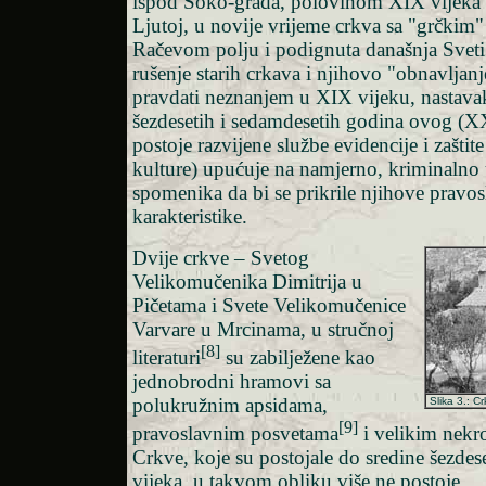
ispod Soko-grada, polovinom XIX vijeka 
Ljutoj, u novije vrijeme crkva sa "grčkim
Račevom polju i podignuta današnja Sveti
rušenje starih crkava i njihovo "obnavljan
pravdati neznanjem u XIX vijeku, nastava
šezdesetih i sedamdesetih godina ovog (X
postoje razvijene službe evidencije i zašti
kulture) upućuje na namjerno, kriminalno 
spomenika da bi se prikrile njihove pravo
karakteristike.
Dvije crkve – Svetog
Velikomučenika Dimitrija u
Pičetama i Svete Velikomučenice
Varvare u Mrcinama, u stručnoj
[8]
literaturi
su zabilježene kao
jednobrodni hramovi sa
polukružnim apsidama,
Slika 3.: C
[9]
pravoslavnim posvetama
i velikim nekr
Crkve, koje su postojale do sredine šezde
vijeka, u takvom obliku više ne postoje.