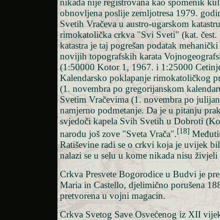
nikada nije registrovana kao spomenik kul
obnovljena poslije zemljotresa 1979. godi
Svetih Vračeva u austro-ugarskom katastru
rimokatolička crkva "Svi Sveti" (kat. čest. 
katastra je taj pogrešan podatak mehaničk
novijih topografskih karata Vojnogeografs
(1:50000 Kotor 1, 1967. i 1:25000 Cetinje
Kalendarsko poklapanje rimokatoličkog pr
(1. novembra po gregorijanskom kalendar
Svetim Vračevima (1. novembra po julija
namjerno podmetanje. Da je u pitanju praks
svjedoči kapela Svih Svetih u Dobroti (Kot
[18]
narodu još zove "Sveta Vrača".
Međutim
Ratiševine radi se o crkvi koja je uvijek bi
nalazi se u selu u kome nikada nisu živjeli
Crkva Presvete Bogorodice u Budvi je pr
Maria in Castello, djelimično porušena 18
pretvorena u vojni magacin.
Crkva Svetog Save Osvećenog iz XII vije