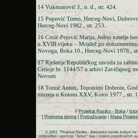
14 Vukmanović J., n. d., str. 424.
15 Popović Tomo, Herceg-Novi, Dubrovni
Herceg-Novi 1982., str. 253.
16 Crnić-Pejović Marija, Jedno naselje he
u XVIII vijeku – Mojdež po dokumentima
Novoga, Boka 10., Herceg-Novi 1978., str
17 Rješenje Republičkog zavoda za zaštit
Cetinje br. 1144/57 u arhivi Zavičajnog m
Novom
18 Tomić Antun, Toponimi Dobrote, God
muzeja u Kotoru XXV, Kotor 1977., str. 
//
Projekat Rastko - Boka
/
Istor
[
Promena pisma
|
Pretraživanje
|
Mapa Projekt
© 2001.
"Projekat Rastko - Biblioteka srpske kulture na 
izdavaštvo i agencija "Janus"; kao i nosioci pojedinačnih a