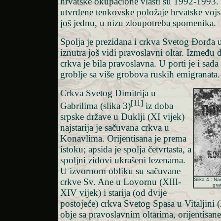
hrvatske okupacione vlasti su 1992-1993. 
utvrđene tenkovske položaje hrvatske vojsk
još jednu, u nizu zloupotreba spomenika.
Spolja je prezidana i crkva Svetog Đorđa u
iznutra još vidi pravoslavni oltar. Između d
crkva je bila pravoslavna. U porti je i sad
groblje sa više grobova ruskih emigranata.
Crkva Svetog Dimitrija u
[11]
Gabrilima (slika 3)
iz doba
srpske države u Duklji (XI vijek)
najstarija je sačuvana crkva u
Konavlima. Orijentisana je prema
istoku; apsida je spolja četvrtasta, a
spoljni zidovi ukrašeni lezenama.
U izvornom obliku su sačuvane
Slika 4.: N
crkve Sv. Ane u Lovornu (XIII-
gra
XIV vijek) i starija (od dvije
postojeće) crkva Svetog Spasa u Vitaljini
obje sa pravoslavnim oltarima, orijentisan