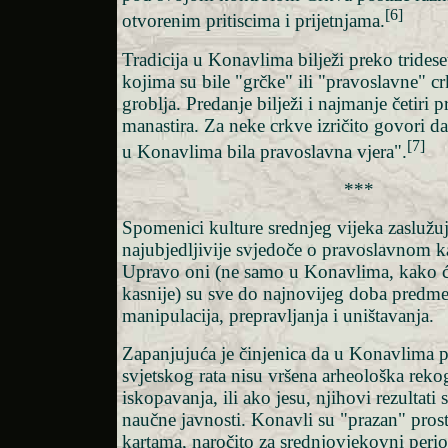
[6]
otvorenim pritiscima i prijetnjama.
Tradicija u Konavlima bilježi preko trideset
kojima su bile "grčke" ili "pravoslavne" cr
groblja. Predanje bilježi i najmanje četiri 
manastira. Za neke crkve izričito govori d
[7]
u Konavlima bila pravoslavna vjera".
***
Spomenici kulture srednjeg vijeka zaslužu
najubjedljivije svjedoče o pravoslavnom k
Upravo oni (ne samo u Konavlima, kako ć
kasnije) su sve do najnovijeg doba predme
manipulacija, prepravljanja i uništavanja.
Zapanjujuća je činjenica da u Konavlima 
svjetskog rata nisu vršena arheološka reko
iskopavanja, ili ako jesu, njihovi rezultati
naučne javnosti. Konavli su "prazan" pros
kartama, naročito za srednjovjekovni peri