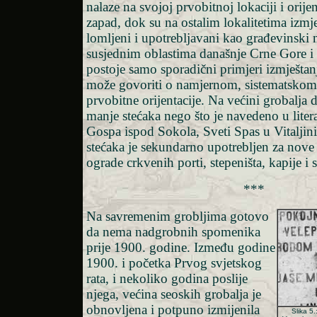
nalaze na svojoj prvobitnoj lokaciji i orijen
zapad, dok su na ostalim lokalitetima izmj
lomljeni i upotrebljavani kao građevinski 
susjednim oblastima današnje Crne Gore i
postoje samo sporadični primjeri izmješta
može govoriti o namjernom, sistematskom
prvobitne orijentacije. Na većini grobalja 
manje stećaka nego što je navedeno u litera
Gospa ispod Sokola, Sveti Spas u Vitaljini)
stećaka je sekundarno upotrebljen za nove 
ograde crkvenih porti, stepeništa, kapije i s
***
Na savremenim grobljima gotovo
da nema nadgrobnih spomenika
prije 1900. godine. Između godine
1900. i početka Prvog svjetskog
rata, i nekoliko godina poslije
njega, većina seoskih grobalja je
obnovljena i potpuno izmijenila
Slika 5