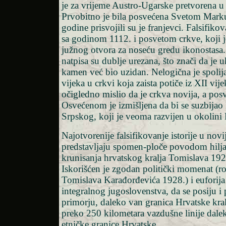
je za vrijeme Austro-Ugarske pretvorena u 
Prvobitno je bila posvećena Svetom Marku
godine prisvojili su je franjevci. Falsifikov
sa godinom 1112. i posvetom crkve, koji 
južnog otvora za noseću gredu ikonostasa.
natpisa su dublje urezana, što znači da je u
kamen već bio uzidan. Nelogična je spolij
vijeka u crkvi koja zaista potiče iz XII vije
očigledno mislio da je crkva novija, a po
Osvećenom je izmišljena da bi se suzbijao
Srpskog, koji je veoma razvijen u okolini
Najotvorenije falsifikovanje istorije u nov
predstavljaju spomen-ploče povodom hilj
krunisanja hrvatskog kralja Tomislava 192
Iskorišćen je zgodan politički momenat (r
Tomislava Karađorđevića 1928.) i euforija 
integralnog jugoslovenstva, da se posiju 
primorju, daleko van granica Hrvatske kra
preko 250 kilometara vazdušne linije dale
etničke granice Hrvatske.