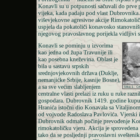
Konavli su u potpunosti sačuvali do prve
vijeka, kada padaju pod vlast Dubrovnika.
viševjekovne agresivne akcije Rimokatoličk
uspjela da pokatoliči konavosko stanovniš
njegovog pravoslavnog porijekla vidljivi 
Konavli se pominju u izvorima
kao jedna od župa Travunije ili
kao posebna kneževina. Oblast je
bila u sastavu srpskih
srednjovjekovnih država (Duklje,
nemanjićke Srbije, kasnije Bosne),
a sa sve većim slabljenjem
Slika 1.: C
centralne vlasti prelazi iz ruku u ruke razn
gospodara. Dubrovnik 1419. godine kupu
Hranića istočni dio Konavala sa Vitaljinom
od vojvode Radoslava Pavlovića. Vjerski iz
Dubrovnik odmah počinje prevođenje Kon
rimokatoličku vjeru. Akcija je sprovedena 
tako da se posljednji pravoslavni svešteni