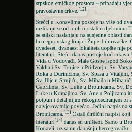
srpskog etničkog prostora – pripadaju vjer
[12]
pravoslavne crkve.
Stećci u Konavlima postoje na više od dvad
razlikuju se od onih u ostalim djelovima 
se stilski naslanjaju na susjedne oblasti d
hercegnovskog kraja i Župe dubrovačke.
dvadeset, dvanaest lokaliteta uopšte nije p
literaturi. Stećci danas postoje kod crkava 
Vida u Vodovađi, Male Gospe ispod Sokol
Vakha i Sv. Trojice u Pridvorju, Sv. Varv
Roka u Đurinićima, Sv. Spasa u Vitaljini, 
Sv. Ilije u Strujiću, Sv. Mihaila u Mihanić
Gabrilima, Sv. Luke u Brotnicama, Sv. Đo
Luke u Komajima, Sv. Ane u Poljicama itd
potpun i detaljnijim rekognosciranjem bi se
najvjerovatnije povećao. Jedini natpis na 
[13]
Brotnicama.
Ostali ćirilični natpisi koj
[14]
literaturi
danas su uništeni. Samo u Bro
Konavli, uz samu današnju hercegovačku gr