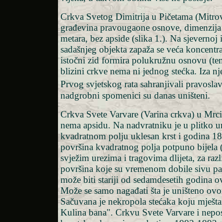
Crkva Svetog Dimitrija u Pičetama (Mitrov
građevina pravougaone osnove, dimenzija
metara, bez apside (slika 1.). Na sjevernoj i
sadašnjeg objekta zapaža se veća koncentrac
istočni zid formira polukružnu osnovu (te
blizini crkve nema ni jednog stećka. Iza nj
Prvog svjetskog rata sahranjivali pravoslav
nadgrobni spomenici su danas uništeni.
Crkva Svete Varvare (Varina crkva) u Mrc
nema apsidu. Na nadvratniku je u plitko 
kvadratnom polju uklesan krst i godina 1
površina kvadratnog polja potpuno bijela (s
svježim urezima i tragovima dlijeta, za raz
površina koje su vremenom dobile sivu pati
može biti stariji od sedamdesetih godina 
Može se samo nagađati šta je uništeno ov
Sačuvana je nekropola stećaka koju mješta
Kulina bana". Crkvu Svete Varvare i nepo