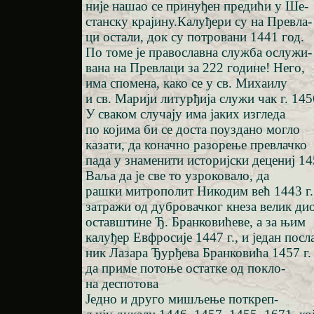
није нашао се принуђен предићи у Ше-
станску крајину.Калуђери су на Превла-
ци остали, док су потровани 1441 год.
По томе је православна служба ослужи-
вана на Превлаци за 222 године! Него,
има спомена, како се у св. Михаилу
и св. Марији литурђија служи чак г. 145
У сваком случају има јаких изгледа
по којима би се доста поуздано могло
казати, да коначно разорење превлачко
пада у знаменити историјски децениј 14
Ваља да је све то узроковало, да
рашки митрополит Никодим већ 1443 г.
затражи од дубровачког кнеза велик ди
оставштине Ђ. Бранковићеве, а за њим
калуђер Евфросије 1447 г., и један посл
ник Лазара Ђурђева Бранковића 1457 г.
да приме потоње остатке од покло-
на деспотова
Једно и друго мишљење поткреп-