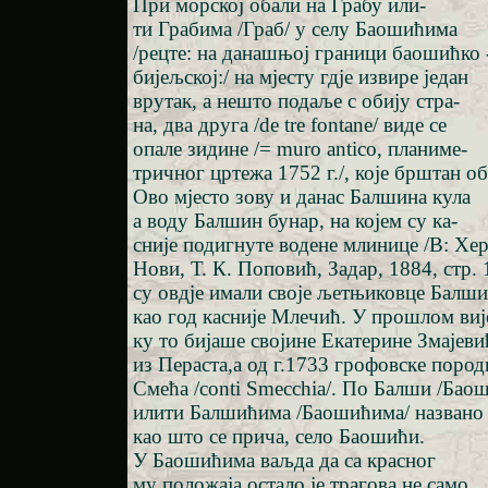
При морској обали на Грабу или-
ти Грабима /Граб/ у селу Баошићима
/рецте: на данашњој граници баошићко 
бијељској:/ на мјесту гдје извире један
врутак, а нешто подаље с обију стра-
на, два друга /de tre fontane/ виде се
опале зидине /= muro antico, планиме-
тричног цртежа 1752 г./, које брштан о
Ово мјесто зову и данас Балшина кула
а воду Балшин бунар, на којем су ка-
сније подигнуте водене млинице /В: Хер
Нови, Т. К. Поповић, Задар, 1884, стр. 1
су овдје имали своје љетњиковце Балш
као год касније Млечић. У прошлом виј
ку то бијаше својине Екатерине Змајеви
из Пераста,а од г.1733 грофовске пород
Смећа /conti Smecchia/. По Балши /Баош
илити Балшићима /Баошићима/ названо 
као што се прича, село Баошићи.
У Баошићима ваљда да са красног
му положаја остало је трагова не само