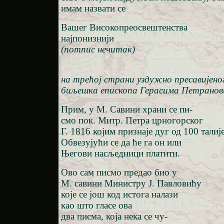
имам назвати се
Вашег Високопреосвештенства
најпонизнији
(потпис нечитак)
на трећој страни уздужно пресавијено
биљешка епископа Герасима Петранов
Прим, у М. Савини храни се пи-
смо пок. Митр. Петра црногорског
Г. 1816 којим признаје дуг од 100 талиј
Обвезујући се да ће га он или
Његови насљедници платити.
Ово сам писмо предао био у
М. савини Министру Ј. Павловићу
које се још код истога налази
као што гласе ова
два писма, која нека се чу-