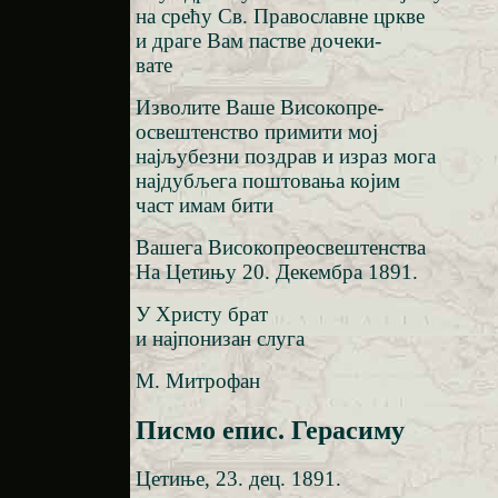
на срећу Св. Православне цркве
и драге Вам пастве дочеки-
вате
Изволите Ваше Високопре-
освештенство примити мој
најљубезни поздрав и израз мога
најдубљега поштовања којим
част имам бити
Вашега Високопреосвештенства
На Цетињу 20. Декембра 1891.
У Христу брат
и најпонизан слуга
М. Митрофан
Писмо епис. Герасиму
Цетиње, 23. дец. 1891.