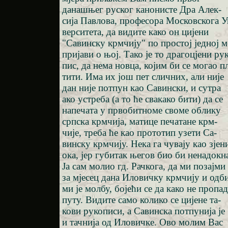
данашњег руског канонисте Дра Алек-
сија Павлова, професора Московскога У
верситета, да видите како он цијени
"Савинску крмчију" по простој једној м
пријави о њој. Тако је то драгоцјени ру
пис, да нема новца, којим би се могао п
тити. Има их још пет сличних, али није
дан није потпун као Савински, и сутра
ако устреба (а то ће свакако бити) да се
напечата у првобитноме своме облику
српска крмчија, матице печатане крм-
чије, треба ће као прототип узети Са-
винску крмчију. Нека га чувају као зјен
ока, јер губитак његов био би ненадокн
Ја сам молио гд. Рачкога, да ми позајми
за мјесец дана Иловичку крмчију и одб
ми је молбу, бојећи се да како не пропа
путу. Видите само колико се цијене та-
кови рукописи, а Савинска потпунија је
и тачнија од Иловичке. Ово молим Вас