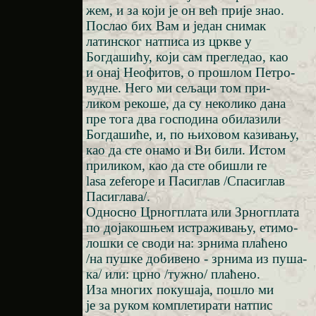
жем, и за који је он већ прије знао.
Послао бих Вам и један снимак
латинског натписа из цркве у
Богдашићу, који сам прегледао, као
и онај Неофитов, о прошлом Петро-
вудне. Него ми сељаци том при-
ликом рекоше, да су неколико дана
пре тога два господина обилазили
Богдашиће, и, по њиховом казивању,
као да сте онамо и Ви били. Истом
приликом, као да сте обишли re
lasa zeferoре и Пасиглав /Спасиглав
Пасиглава/.
Односно Црногплата или Зрногплата
по дојакошњем истраживању, етимо-
лошки се своди на: зрнима плаћено
/на пушке добивено - зрнима из пуша-
ка/ или: црно /тужно/ плаћено.
Иза многих покушаја, пошло ми
је за руком комплетирати натпис