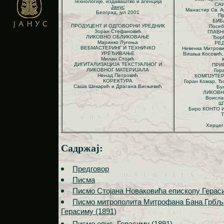
Технологије, издаваштво и агенција
СА
Јанус
Манастир Св. А
Београд,
јул
2001
Пр
БИБ
ПРОДУЦЕНТ И ОДГОВОРНИ УРЕДНИК
Посеб
Зоран Стефановић
ГЛАВН
ЛИКОВНО ОБЛИКОВАЊЕ
Ђор
Маринко Лугоња
РЕ
ВЕБМАСТЕРИНГ И ТЕХНИЧКО
Невенка Митрови
УРЕЂИВАЊЕ
Вишња Косовић,
Милан Стојић
ДИГИТАЛИЗАЦИЈА ТЕКСТУАЛНОГ И
ПРИ
ЛИКОВНОГ МАТЕРИЈАЛА
Гор
Ненад Петровић
КОМПЈУТЕ
КОРЕКТУРА
Горан Комар, Ђ
Саша Шекарић и Драгана Вигњевић
Бу
ЛИКОВ
Воисла
Ш
Биро КОНТО 
Херцег
Садржај:
Предговор
Писма
Писмо Стојана Новаковића епископу Гераси
Писмо митрополита Митрофана Бана Грбљ
Герасиму (1891)
Писмо епис. Герасиму (1891)