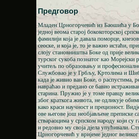
Предговор
Младен Црногорчевић из Баошића у Бок
једној веома старој бококоторској српс
фамилији која је давала поморце, кнезов
сеоске, и која је, то је важно истаћи, п
слоју становништва Боке од прије велик
турског сукоба познатог као Морејски р
учитељ по образовању и професионалн
Службовао је у Грбљу, Кртолима и Шибе
када је живио ван Боке, о распустима, р
навраћао и предано се бавио истражив
старина. Пружио је у томе правцу велик
због краткога живота, не одликује обимн
како краси научност и прецизност. Видје
ове његове још необјављене преписке с
ствараоцима у српском народу који су г
и редовно му своја дјела упућивали. Ст
Црногорчевић у вријеме једног великог