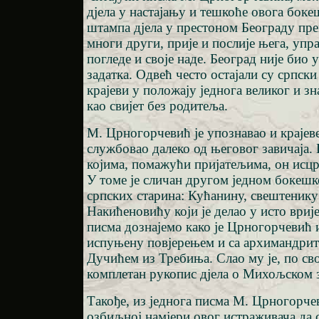
дјела у настајању и тешкоће овога боке
штампа дјела у престоном Београду прем
многи други, прије и послије њега, упр
погледе и своје наде. Београд није био 
задатка. Одвећ често остајали су српск
крајеви у положају једнога великог и зна
као свијет без родитеља.
М. Црногорчевић је упознавао и крајеве
службовао далеко од његовог завичаја.
којима, помажући пријатељима, он исцр
У томе је сличан другом једном бокеш
српских старина: Кућанину, свештенику
Накићеновићу који је делао у исто врије
писма дознајемо како је Црногорчевић
испуњену повјерењем и са архимандр
Дучићем из Требиња. Слао му је, по св
комплетан рукопис дјела о Михољском 
Такође, из једнога писма М. Црногорче
озбиљној намјери овог истраживача да с