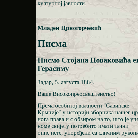
културној јавности.
Младен Црногорчевић
Писма
Писмо Стојана Новаковића е
Герасиму
Задар, 5. августа 1884.
Ваше Високопреосвештенство!
Према особитој важности "Савинске
Крмчије" у историји зборника нашег цр
нога права и с обзиром на то, што је уч
номе свијету потребито имати тачни
опис исте, упоређени са сличним рукоп