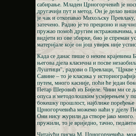
сабирање. Младен Црногорчевић је нос
другачији пут и метод. Он је делао више
је чак и откопавао Михољску Превлаку, 
затечено. Радио је то прецизно и научн
пружао помоћ другим истраживачима, и
видјети из ове збирке, био је спреман у
материјале које он још увијек није усп
Када се данас пише о неким крајевима Б
његова дјела класична и посве незаобил
Луштици", радови о Превлаци, "Цркве 
Савине – то је класика у историографи
путем, много касније, поћи ће један бо
Петар Шеровић из Бијеле. Чини ми се д
опуса и методолошким усмјерењем у п
бокешку прошлост, најближе поређење 
Црногорчевића можемо наћи у дјелу П
Они нису журили да створе јако много.
пружили, то је вриједно, тачно, педантн
Читајући писма М. Црногорчевића, мо