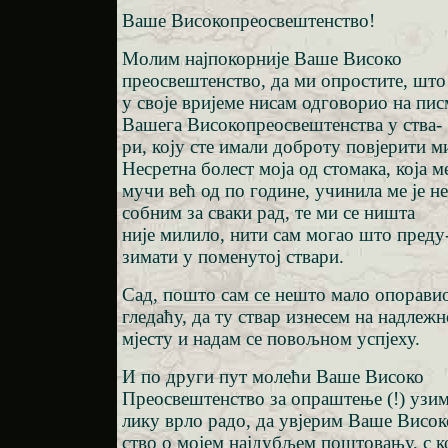
Ваше Високопреосвештенство!
Молим најпокорније Ваше Високо
преосвештенство, да ми опростите, што
у своје вријеме нисам одговорио на пи
Вашега Високопреосвештенства у ства-
ри, коју сте имали доброту повјерити м
Несретна болест моја од стомака, која м
мучи већ од по године, учинила ме је н
собним за сваки рад, те ми се ништа
није милило, нити сам могао што преду
зимати у поменутој ствари.
Сад, пошто сам се нешто мало опорави
гледаћу, да ту ствар изнесем на надлеж
мјесту и надам се повољном успјеху.
И по други пут молећи Ваше Високо
Преосвештенство за опраштење (!) узим
лику врло радо, да увјерим Ваше Висо
ство о мојем најдубљем поштовању, с к