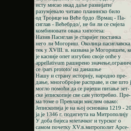
исту мисао икад даље развијати/
разумјевало читаво планинско било
од Тројице на Веће брдо /Врмац - Па-
сиглав - Већебрдо/, не би ли се смјела
комбиновати овака хипотеза:
Назив Пасиглав је старијег постанка
него ли Могориш. Околица пасиглавска
тек у XVIII. в. названа је Могоришем, к
је касније опет изгубио своје опће у
appellativum раширено значење,ограни
се /pars prototo/ на данашње
Нашу и страну историју, народно пре-
дање, многобројне расправе, и све што 
могло помоћи да се ријеши питање зет-
ске јепископије све сам употребио. Пре-
ма томе о Превлаци мислим овако:
Јепископија је на њој основана 1219 - 20
ја је 1346 г. подигнута на Митрополију
У доба бијеса млетачког и турског о
самом почетку XV.в.митрополит Арсе-