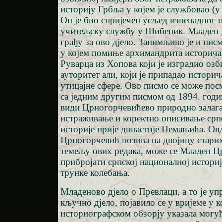
историју Грбља у којем је службовао (у
Он је био спријечен усљед изненадног 
учитељску службу у Шибеник. Младен 
грађу за ово дјело. Занимљиво је и пи
у којем помиње архимандрита историч
Руварца из Хопова који је изградио оз
ауторитет али, који је припадао истори
утицајне сфере. Ово писмо се може посм
са једним другим писмом од 1894. године
види Црногорчевићево природно залага
истраживање и коректно описивање срп
историје прије династије Немањића. Овд
Црногорчевић позива на двојицу старих
темељу ових редака, може се Младен 
прибројати српској националној историј
трунке колебања.
Младеново дјело о Превлаци, а то је у
кључно дјело, појавило се у вријеме у к
историографском обзорју указала могућ