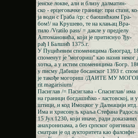
јенске локве, али и близу далматин-
ско - ерцеговачке границе: при стази, ко
ја води с Граба /ср: с баошићким Гра-
бом!/ на Крушево, те на клањац Вра-
тило /Vratilo pass/ = дакле у предјелу
Алтомановића, који је притиснуо Ђу-
рађ I Балшић 1375.г.
У Пуцићевим споменицима /Биоград, 185
споменут је ''могориш'' као назив неког 
хотка, а у истим споменицима /Богр. 18
у писму Дабише босанског 1393 г. спом
је такође могориш /ДАИТЕ МУ МОГО
rit magarisium/
Пасиглав /= Пасиглава - Спасиглав/ има
на граници богдашићко - ластовској, и 
штици, и код Имоцког у Далмацији итд.
Има и хрисовуљ краља Стефана Радосл
15 Јул.1230, који иначе, ради доказаних
анахронизама, а без српског оригинала
сматран је од аукторитета као фалсифи-