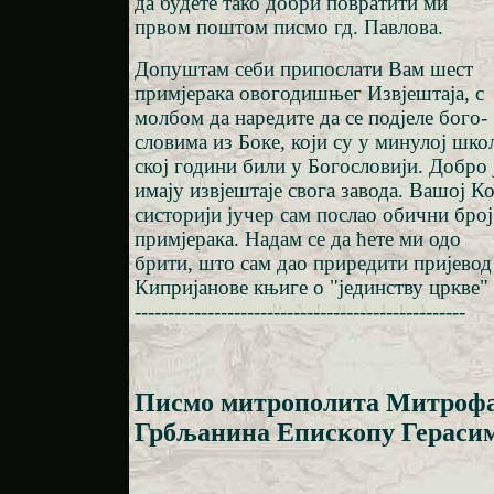
да будете тако добри повратити ми
првом поштом писмо гд. Павлова.
Допуштам себи припослати Вам шест
примјерака овогодишњег Извјештаја, с
молбом да наредите да се подјеле бого-
словима из Боке, који су у минулој шко
ској години били у Богословији. Добро 
имају извјештаје свога завода. Вашој К
систорији јучер сам послао обични број
примјерака. Надам се да ћете ми одо
брити, што сам дао приредити пријевод
Кипријанове књиге о "јединству цркве"
--------------------------------------------------
Писмо митрополита Митрофа
Грбљанина Епископу Гераси