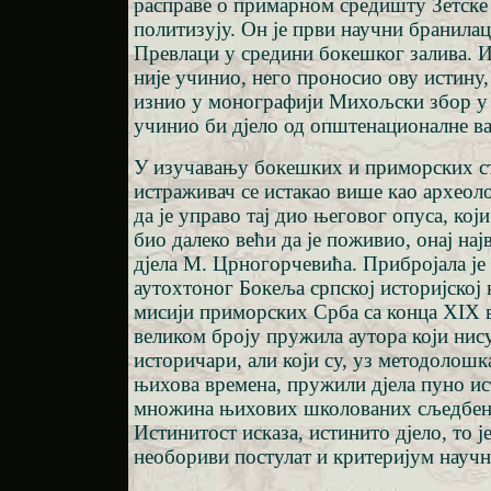
расправе о примарном средишту Зетске
политизују. Он је први научни бранилац
Превлаци у средини бокешког залива. 
није учинио, него проносио ову истину, 
изнио у монографији Михољски збор у 
учинио би дјело од општенационалне в
У изучавању бокешких и приморских ст
истраживач се истакао више као археолог
да је управо тај дио његовог опуса, кој
био далеко већи да је поживио, онај нај
дјела М. Црногорчевића. Прибројала је 
аутохтоног Бокеља српској историјској 
мисији приморских Срба са конца XIX ви
великом броју пружила аутора који ни
историчари, али који су, уз методолош
њихова времена, пружили дјела пуно ис
множина њихових школованих сљедбени
Истинитост исказа, истинито дјело, то ј
необориви постулат и критеријум научн