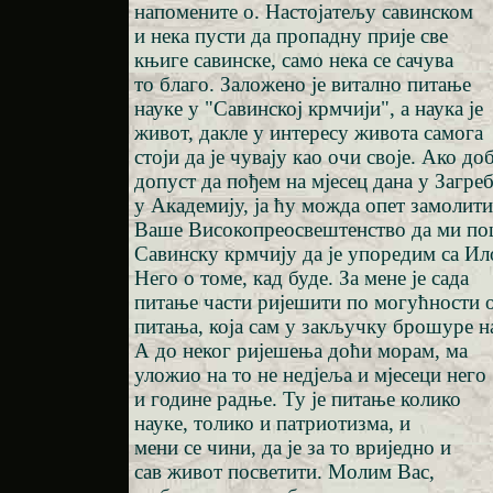
напомените о. Настојатељу савинском
и нека пусти да пропадну прије све
књиге савинске, само нека се сачува
то благо. Заложено је витално питање
науке у "Савинској крмчији", а наука је
живот, дакле у интересу живота самога
стоји да је чувају као очи своје. Ако до
допуст да пођем на мјесец дана у Загре
у Академију, ја ћу можда опет замолити
Ваше Високопреосвештенство да ми п
Савинску крмчију да је упоредим са И
Него о томе, кад буде. За мене је сада
питање части ријешити по могућности 
питања, која сам у закључку брошуре 
А до неког ријешења доћи морам, ма
уложио на то не недјеља и мјесеци него
и године радње. Ту је питање колико
науке, толико и патриотизма, и
мени се чини, да је за то вриједно и
сав живот посветити. Молим Вас,