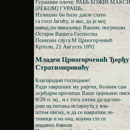
Гурашеве плоче: РАБЬ БОЖИI МАКС
[РЕКОМ] ГУРАШЬ...
Излишно би било дакле слати
га госп Јагићу, и ако, да је мој
навод,по мишљењу Вашем, погрешан
Остајем Вашега Госпоства
Понизни слуга М Црногорчевић
Кртоли, 21 Августа 1892
Младен Црногорчевић Ђорђу
Стратимировићу
Благородни господине!
Ради завршних му ријечи, болним сам
осјећајем прочитао Ваше цијењено пис
8/20 о. мј., и с тога хитам да одгово-
рим на питања истакнута у вла-
штом писму, и да се навратим ле-
тимице и на она, којима сте се
подавно бавили