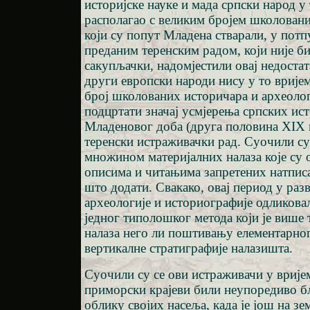
историјске науке и мада српски народ у 
располагао с великим бројем школовани
који су попут Младена стварали, у потп
преданим теренским радом, који није б
сакупљачки, надомјестили овај недостат
други европски народи нису у то врије
број школованих историчара и археолог
подцртати значај усмјерења српских ис
Младеновог доба (друга половина XIX в
теренски истраживачки рад. Суочили су 
множином материјалних налаза које су 
описима и читањима запретених натписа
што додати. Свакако, овај период у раз
археологије и историографије одликовал
једног типолошког метода који је више
налаза него ли поштивању елементарно
вертикалне стратиграфије налазишта.
Суочили су се ови истраживачи у врије
приморски крајеви били неупоредиво б
облику својих насеља, када је још на зе