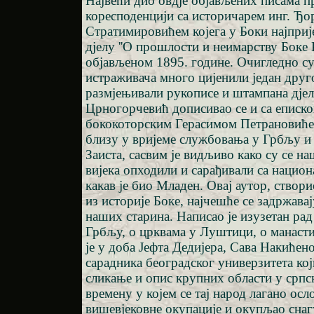
Највећи дио овдје објављених писама п
коресподенцији са историчарем инг. Ђо
Стратимировићем којега у Боки најприј
дјелу ''О прошлости и неимарству Боке 
објављеном 1895. године. Очигледно су
истраживача много цијенили један друг
размјењивали рукописе и штампана дје
Црногорчевић дописивао се и са еписк
бококоторским Герасимом Петрановићем
близу у вријеме службовања у Грбљу и
Заиста, сасвим је видљиво како су се н
вијека опходили и сарађивали са нацио
какав је био Младен. Овај аутор, створио
из историје Боке, најчешће се задржава
наших старина. Написао је изузетан рад
Грбљу, о црквама у Луштици, о манаст
је у доба Јефта Дедијера, Сава Накићен
сарадника београдског универзитета кој
сликање и опис крупних области у српс
времену у којем се тај народ лагано осл
вишевјековне окупације и окупљао снаг