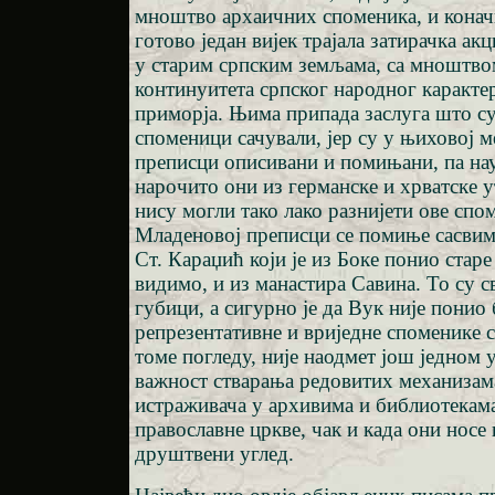
мноштво архаичних споменика, и коначн
готово један вијек трајала затирачка ак
у старим српским земљама, са мноштво
континуитета српског народног каракте
приморја. Њима припада заслуга што су
споменици сачували, јер су у њиховој 
преписци описивани и помињани, па нау
нарочито они из германске и хрватске у
нису могли тако лако разнијети ове спо
Младеновој преписци се помиње сасвим
Ст. Караџић који је из Боке понио старе
видимо, и из манастира Савина. То су 
губици, а сигурно је да Вук није понио
репрезентативне и вриједне споменике с
томе погледу, није наодмет још једном 
важност стварања редовитих механизам
истраживача у архивима и библиотекам
православне цркве, чак и када они нос
друштвени углед.