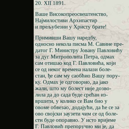
20. XII 1891.
Ваше Високопреосвештенство,
Најмилостиви Архипастир
и прељубезни у Христу брате!
Примивши Вашу наредбу,
односно некола писма М. Савине пре-
датог Г. Министру Јовану Павловићу
за дуг Митрополита Петра, одмах
сам отишао код Г. Павловића, који
се од неког времена налази боле-
стан, ђе сам му саобћио Вашу пору-
ку. Одмах је одговорио, да јако
жали, што му болест није дозво-
лила да до сада буде срећан из-
вршити, у колико се Вам био у
овоме обвезао, додајући, да ће се за
ово својски заузети чим се од боле-
сти буде опоравио. У исто вријеме
Г. Павловић препоручио ми је, да