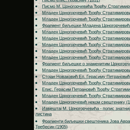
Писмо М. Црногорчевића Ђорђу Стратимиро
Младен Црногорчевић Ђорђу Стратимирови
Младен Црногорчевић Ђорђу Стратимирови
Фрагмент биљешке Младена Црногорчевић
Младен Црногорчевић Ђорђу Стратимирови
Младен Црногорчевић Ђорђу Стратимирови
Младен Црногорчевић Ђорђу Стратимирови
Младен Црногорчевић Ђорђу Стратимирови
Младен Црногорчевић Ђорђу Стратимиров
Фрагмент биљешке о знаменитим Црногор
Младен Црногорчевић Ђорђу Стратимирови
Стојан Новаковић Еп. Герасиму Петранови
Младен Црногорчевић Ђорђу Стратимирови
Епис. Герасим Петрановић Ђорђу Стратими
Младен Црногорчевић Ђорђу Стратимирови
Младен Црногорчевић неком свештенику (1
Извјештај М. Црногорчевића - попис знатни
листина
Фрагменти биљешки свештеника Јова Аврам
Требесин (1905)