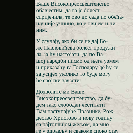
Ваше Високопреосвештенство
обавјестим, да га је болест
спријечила, те ово до сада по обећа-
њу није учинио, које овијем и чи-
ним.
У случају, ако би се не дај Бо-
же Павловићева болест продужи
ла, ја ћу настојати, да по Ва-
шој наредби писмо од њега узмем
и приказаћу га Господару ђе ћу се
за успјех уколико то буде могу
ће својски заузети.
Дозволите ми Ваше
Високопреосвештенство, да бу-
дем тако слободан честитати
Вам наступајуће Празнике, Рож-
дество Христово и нову годину
са најтоплијом жељом, да мно-
ге у здрављу и свакоме спокојству