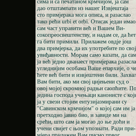
сима и са печатаном крмчијом, ја сам
дао отштампати из нашег Извјештаја
сто примјерака мога описа, и разаслао
тако рећи urbi et orbi. Отисак један имао
сам част управити већ и Вашем Ви-
сокопреосвештенству, и надам се, да ћет
га бити примили. Прилажем овдје још
два примјерка, да их употребите по свој
увиђавности. Морам само казати, да са
ја већ једно дванаест примјерака разасл
угледнијим особама Ваше епархије, о ч
ћете већ бити и извјештени били. Захва
Вам бити, ако ми свој цијењени суд о
овој мојој скромној радњи саопћите. По
једина господа учењаци канонисте с кој
ја у свези стојим ентузијазмирани су
"Савинском крмчијом" о којој сам им ја
претходно јавио био, и завиде ми на
срећи, што сам ја могао до ње доћи и
учени свијет с њом упознати. Ради при-
мјера прилажем Вам писмо првог