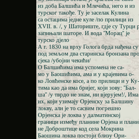
из доба Балшића и Млечића, него и из
турског такође. Ту је заселак Кулина
са остацима једне куле /по прилици из
XVII. в. /, у Шаториште, гдје су Турци 
запињали шаторе. И вода ''Морац'' је
турско дјело
А г. 1830 на врху Голога брда нађена су
под земљом два старинска бронзана про
сјека /убојни чекићи/
О Балшићима има успомена не са-
мо у Баошићима, ама и у крајевима о-
ко Ловћенске косе, а по прилици и у Ку
тима као да има бријег, који зову: ''Бал-
ша'' /у тврдо не знам, ни вјерујем!/, Има
их, који узимају Орјенску за Балшину
локву, али је то сасвим погрешно
Орјенска је локва у далматинској
граници између планине Орјена и плани
не Доброштице код села Мокрина
Баошина локва постоји близу Ори-