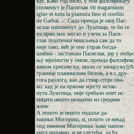
кат. Како год било, у том фалсификату
споменут је Пасиглав /rit magarisium
iglav et tutta la piamura fino el confini
de Garbal.../. Сада премда је овај Пас-
иглав напоменут до Луштице, те би се
на први мах могао и узети за Паси-
глав луштички мишљења сам да то
није тако, већ је оно управ богда-
шићки - ластовски Пасиглав, јер у побро
њу мјесности у оном, премда фалсифик
ваном хрисовуљу, ишло се заокружујућ
границе планинским билом, а и с дру-
гога разлога, као да ствар стоји ова-
ко: кад је на првоме мјесту истак-
нута Луштица, није требало опет ис-
тицати нешто незнатно из средине
њене
А пошто је нешто подаље да-
нашњи Могориш, и, пошто се некад
под именом Могориша /како напом-
енух подавно, и не слутећи, да ћу