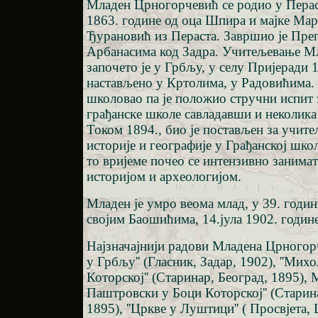
Младен Црногорчевић се родио у Перас
1863. године од оца Шпира и мајке Мар
Ђурановић из Пераста. Завршио је Пре
Арбанасима код Задра. Учитељевање М
започето је у Грбљу, у селу Пријеради 1
настављено у Кртолима, у Радовићима.
школовао па је положио стручни испит 
грађанске школе савладавши и неколика 
Током 1894., био је постављен за учитељ
историје и географије у Грађанској шк
то вријеме почео се интензивно занима
историјом и археологијом.
Младен је умро веома млад, у 39. годин
својим Баошићима, 14.јула 1902. године
Најзначајнији радови Младена Црногорч
у Грбљу'' (Гласник, Задар, 1902), ''Ми
Которској'' (Старинар, Београд, 1895),
Паштровски у Боци Которској'' (Старин
1895), ''Цркве у Луштици'' ( Просвјета,