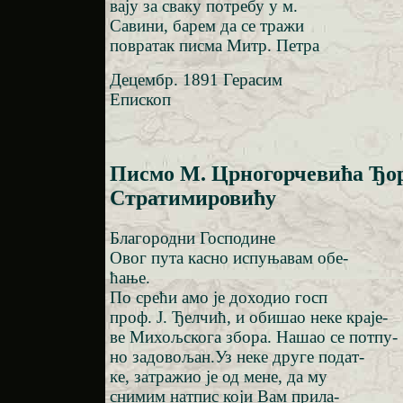
вају за сваку потребу у м.
Савини, барем да се тражи
повратак писма Митр. Петра
Децембр. 1891 Герасим
Епископ
Писмо М. Црногорчевића Ђо
Стратимировићу
Благородни Господине
Овог пута касно испуњавам обе-
ћање.
По срећи амо је доходио госп
проф. Ј. Ђелчић, и обишао неке краје-
ве Михољскога збора. Нашао се потпу-
но задовољан.Уз неке друге подат-
ке, затражио је од мене, да му
снимим натпис који Вам прила-