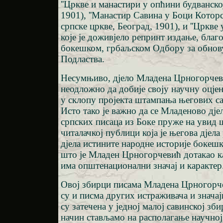
''Цркве и манастири у опћини будванској
1901), ''Манастир Савина у Боци Которск
српске цркве, Београд, 1901), и ''Цркве 
које је доживјело репринт издање, благ
бокешком, грбаљском Одбору за обнов
Подластва.
Несумњиво, дјело Младена Црногорчев
неодложно да добије своју научну оцје
у склопу пројекта штампања његових са
Исто тако је важно да се Младеново дјел
српских писаца из Боке пруже на увид 
читалачкој публици која је његова дјела
дјела истините народне историје бокеш
што је Младен Црногорчевић дотакао к
има општенационални значај и карактер
Овој збирци писама Младена Црногорч
су и писма других истраживача и значај
су затечена у једној малој савинској зби
начин стављамо на располагање научној