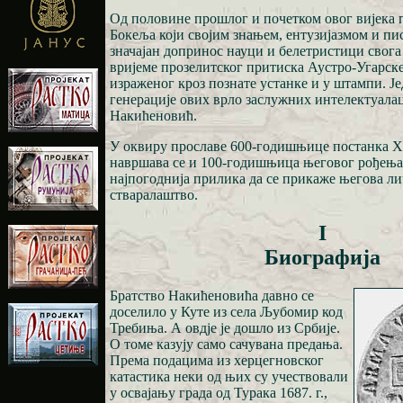
Од половине прошлог и почетком овог вијека 
Бокеља који својим знањем, ентузијазмом и пис
значајан допринос науци и белетристици свога 
вријеме прозелитског притиска Аустро-Угарске
израженог кроз познате устанке и у штампи. Је
генерације ових врло заслужних интелектуалац
Накићеновић.
У оквиру прославе 600-годишњице постанка Х
навршава се и 100-годишњица његовог рођења. 
најпогоднија прилика да се прикаже његова ли
стваралаштво.
I
Биографија
Братство Накићеновића давно се
доселило у Куте из села Љубомир код
Требиња. А овдје је дошло из Србије.
О томе казују само сачувана предања.
Према подацима из херцегновског
катастика неки од њих су учествовали
у освајању града од Турака 1687. г.,