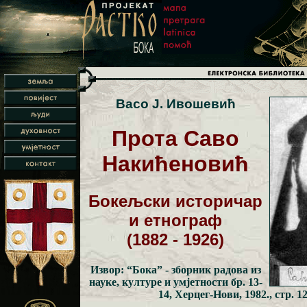
Васо Ј. Ивошевић
Прота Саво
Накићеновић
Бокељски историчар
и етнограф
(1882 - 1926)
Извор: “Бока” - зборник радова из
науке, културе и умјетности бр. 13-
14, Херцег-Нови, 1982., стр. 1