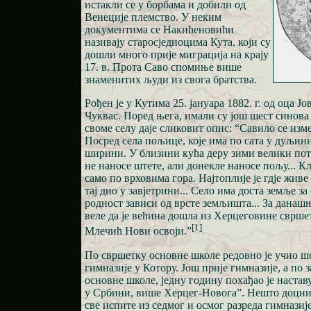
истакли се у борбама и добили од
Венеције племство. У неким
документима се Накићеновићи
називају старосједиоцима Кута, који су
дошли много прије миграција на крају
17. в. Прота Саво спомиње више
знаменитих људи из свога братства.
Рођен је у Кутима 25. јануара 1882. г. од оца Ј
Чуквас. Поред њега, имали су још шест синова
своме селу даје сликовит опис: “Савило се изме
Посред села пољице, које има по сата у дуљини
ширини. У близини кућа деру зими велики пот
не наносе штете, али донекле наносе пољу... Кл
само по врховима гора. Најтоплије је гдје живе
тај дио у завјетрини... Село има доста земље з
родност зависи од врсте земљишта... За дана
веле да је већина дошла из Херцеговине свршет
[1]
Млечић Нови освоји.”
По свршетку основне школе редовно је учио ше
гимназије у Котору. Још прије гимназије, а по
основне школе, једну годину похађао је наста
у Србини, више Херцег-Новога”. Нешто доцниј
све испите из седмог и осмог разреда гимназиј