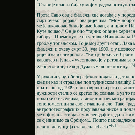
“Старије власти бијаху мојим радом потпуно з
Прота Саво овдје биљежи све догађаје у пород
смрт очевог рођака Јова ријечима: “Мом доброт
ме је школовао било је име Јован, а и првом На
Куте дошао.” Он је био “тајник опћине херцег
сабору... Преминуо је на уставке Никољ-дана 1
гробљу топаљском. То је мој други отац. Лака 
биљежи и очеву смрт 30. јула 1909. г. у шездес
ријечима из некролога: “Био је Бокељ и Србин 
карактер и јунак - учествовао је у ратовима за
[5]
Херцеговине, те код Дужи умало не погину.”
У рукопису аутобиографских података детаљно 
књизи као и страдање под туђинском влашћу. 
прате још од 1909. г. до завршетка рата и таошт
дужности стално се кретао по селима, а уз то п
податке о насељима, становништву, миграција
топономастици за своје главно дјело. Тако “рад
антропогеографских проучавања ниске и подл
ме војној власти да сам велеиздајник, да тежи
се сјединимо са Србијом... Пошто пак надлежн
[6]
невин, денунција стављена ad acta."