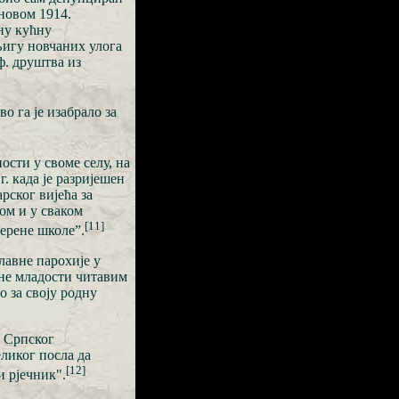
 новом 1914.
ну кућну
њигу новчаних улога
ф. друштва из
о га је изабрало за
ости у своме селу, на
г. када је разријешен
рског вијећа за
ном и у сваком
[11]
ерене школе”.
лавне парохије у
ане младости читавим
о за своју родну
е Српског
еликог посла да
[12]
 рјечник".