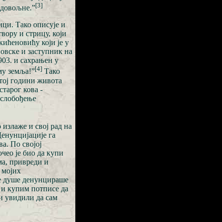
[3]
адовољне.”
ици. Тако описује и
вору и стрицу, који
кићеновићу који је у
новске и заступник на
903. и сахрањен у
[4]
му земља!”
Тако
етој години живота
старог кова -
 ослобођење
излаже и свој рад на
Денунцијације га
ва. По својој
очео је био да купи
ма, привреди и
 мојих
е душе денунцираше
м и купим потписе да
и увидили да сам