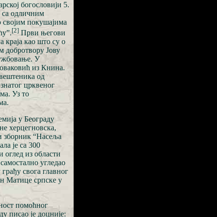
арској богословији 5.
о са одличним
о својим покушајима
[2]
ћу”.
Први његови
 краја као што су о
м добротвору Јову
лужбовање. У
Новаковић из Книна.
свештеника од
знатог црквеног
ма. Уз то
ма.
емија у Београду
не херцегновска,
и зборник “Насеља
ла је са 300
и оглед из области
е самостално угледао
 грађу свога главног
лан Матице српске у
жност помоћног
у писао је доцније: