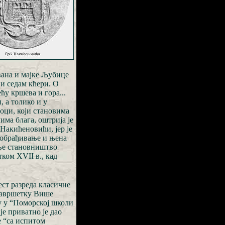
ована и мајке Љубице
 и седам кћери. О
ћу кршева и гора...
, а толико и у
оци, који становима
има блага, оштрија је
 Накићеновићи, јер је
а обрађивање и њена
шње становништво
ком XVII в., кад
ст разреда класичне
 завршетку Више
ву у “Поморској школи
е приватно је дао
е “са испитом