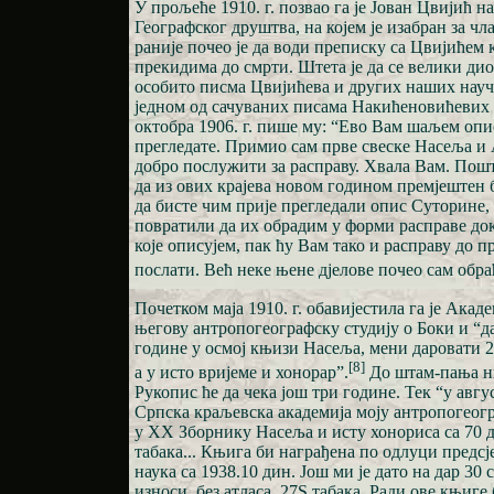
У прољеће 1910. г. позвао га је Јован Цвијић 
Географског друштва, на којем је изабран за чл
раније почео је да води преписку са Цвијићем ко
прекидима до смрти. Штета је да се велики дио
особито писма Цвијићева и других наших науч
једном од сачуваних писама Накићеновићевих 
октобра 1906. г. пише му: “Ево Вам шаљем опи
прегледате. Примио сам прве свеске Насеља и 
добро послужити за расправу. Хвала Вам. Пошт
да из ових крајева новом годином премјештен 
да бисте чим прије прегледали опис Суторине, 
повратили да их обрадим у форми расправе док
које описујем, пак ћу Вам тако и расправу до п
послати. Већ неке њене дјелове почео сам обра
Почетком маја 1910. г. обавијестила га је Акад
његову антропогеографску студију о Боки и “да
године у осмој књизи Насеља, мени даровати 
[8]
а у исто вријеме и хонорар”.
До штам-пања ни
Рукопис ће да чека још три године. Тек “у авг
Српска краљевска академија моју антропогеогр
у XX Зборнику Насеља и исту хонориса са 70 
табака... Књига би награђена по одлуци предс
наука са 1938.10 дин. Још ми је дато на дар 30 
износи, без атласа, 27Ѕ табака. Ради ове књиг