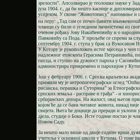
зрелости”. Апсолвирао је теолошке науке у Зад
јула 1904. г., да би нешто касније и дипломира
успјехом. У своме “Животопису” напомиње и 
на перу: ,,Тад сам се почео бавити књижевнош
чланци су били о угледним личностима из свога
очевом рођаку Јову Накићеновићу и о народно
Павковићу са Пода. У прољеће се спрема за с
септембру 1904. г. ступа у брак са Вукосавом 
У Котору је рукоположен истог мјесеца у чин 
надлежног епископа Герасима Петрановића, по
писца, и ступио на дужност пароха у Сасовићи
администрира привремено и парохијом у Кути
Још у фебруару 1906. г. Српска краљевска акад
примила му је антропогеографски оглед “Опћи
рисанска, перашка и Суторина” за Етнографск
српских земаља - расправе и грађа” - и хонориса
србијанских динара. На жалост, овај његов прв
којом ће да се бави читавог живота, никад ниј
свијета. Њега ће доцније да преради и уклопи у
дјела, студије о Боки. Исте године постао је ч
Новом Саду.
За нешто мало више од двије године врши ду
учитеља у основној школи у Кутима. О томе рад