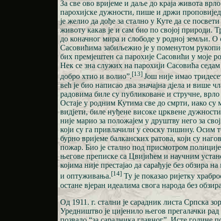
За све ово вријеме и даље до краја живота врло
парохијске дужности, пише и држи проповијед
је желио да дође за стално у Куте да се посве
животу какав је и сам био по својој природи. Т
до коначног мира и слободе у родној земљи. О
Сасовићима забиљежио је у поменутом рукопису
бих премјештен са парохије Сасовићи у моје ро
Нек се зна служих на парохији Сасовића седам
[13]
добро хтио и волио”.
Још није имао тридесе
већ је био написао два значајна дјела и више ч
радовима биле су публиковане и стручне, врло
Остаје у родним Кутима све до смрти, иако су 
видјети, биле нуђене високе црквене дужности
није марио за положајем у друштву него за св
који су га привлачили у сеоску тишину. Осим то
бурно вријеме балканских ратова, који су наго
пожар. Био је стално под присмотром полиције
његове преписке са Цвијићем и научним устан
којима није престајао да сарађује без обзира н
[14]
и оптуживања.
Ту је показао ријетку храбр
остане вјеран идеалима свога народа без обзир
Од 1911. г. стални је сарадник листа Српска зо
Уредништво је цијенило његов прегалачки рад н
позвало “за сарадника главног”. Исте године п