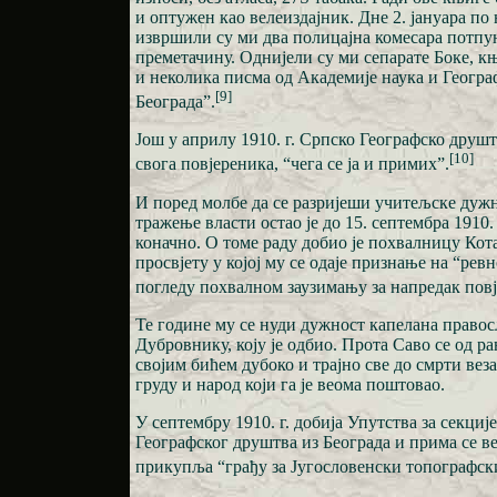
и оптужен као велеиздајник. Дне 2. јануара по
извршили су ми два полицајна комесара потпу
преметачину. Однијели су ми сепарате Боке, к
и неколика писма од Академије наука и Геогра
[9]
Београда”.
Још у априлу 1910. г. Српско Географско друштв
[10]
свога повјереника, “чега се ја и примих”.
И поред молбе да се разријеши учитељске дужн
тражење власти остао је до 15. септембра 1910. 
коначно. О томе раду добио је похвалницу Кота
просвјету у којој му се одаје признање на “рев
погледу похвалном заузимању за напредак повј
Те године му се нуди дужност капелана правос
Дубровнику, коју је одбио. Прота Саво се од р
својим бићем дубоко и трајно све до смрти веза
груду и народ који га је веома поштовао.
У септембру 1910. г. добија Упутства за секциј
Географског друштва из Београда и прима се в
прикупља “грађу за Југословенски топографски