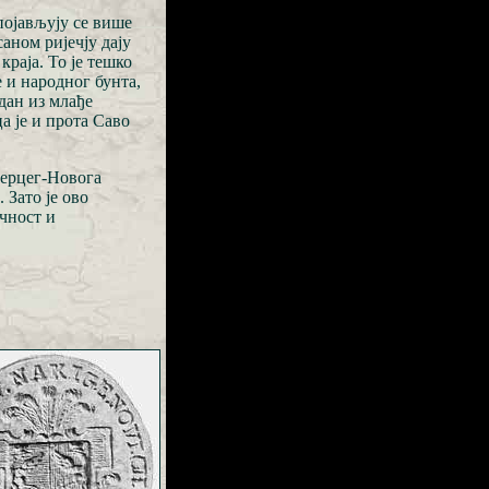
појављују се више
аном ријечју дају
краја. То је тешко
 и народног бунта,
дан из млађе
а је и прота Саво
ерцег-Новога
Зато је ово
чност и