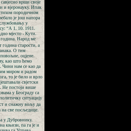
 савјесно врши своје
и и вјеронауку. Ипак
ти тихом породичном
ребало је још напора
 службовању у
: “А 1. 10. 1911.
дно мјесто - Кути.
 година. Народ ме
т година старости, а
ланака. О тим
 повољне, оцјене.
му, као што ћемо
. Чини нам се као да
ојим миром и радом
га, то је било и врло
вјештавали свјетски
. Не постоји више
овама у Београду са
а политичку ситуацију
ост и снажну вољу да
а на све посљедице.
ра у Дубровнику.
а књизи, па га је и
озива га Управа