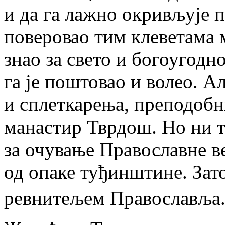
и да га лажно окривљује 
поверовао тим клеветама 
знао за свето и богоугод
га је поштовао и волео. А
и сплеткарења, преподобни
манастир Тврдош. Но ни т
за очување Православне ве
од опаке туђинштине. Зато
ревнитељем Православља