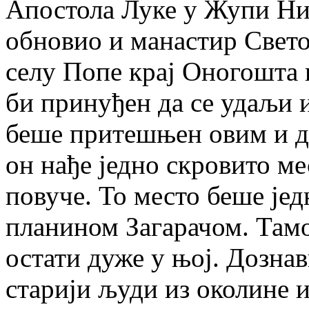
Апостола Луке у Жупи Ник
обновио и манастир Свет
селу Попе крај Оногошта 
би принуђен да се удаљи и
беше притешњен овим и д
он нађе једно скровито ме
повуче. То место беше је
планином Загарачом. Тамо
остати дуже у њој. Дозна
старији људи из околине и