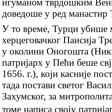
игуманом тврдошким Вен
доведоше у ред манастир
У то време, Турци убише 
херцеговачког Паисија Тр
у околини Оногошта (Ник
патријарх у Пећи беше свј
1656. г.), који касније п
тада постави светог Васи
Захумског, за митрополит
томе написа своју патрија