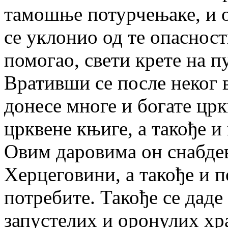
тамошње потурчењаке, и он
се уклонио од те опасност
помогао, свети крете на п
Вративши се после неког в
донесе многе и богате црк
црквене књиге, а такође и
Овим даровима он снабде
Херцеговини, а такође и 
потребите. Такође се дад
запустелих и оронулих хр