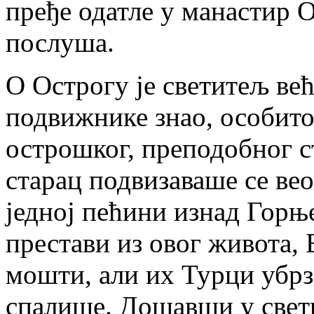
пређе одатле у манастир 
послуша.
О Острогу је светитељ већ
подвижнике знао, особито
острошког, преподобног с
старац подвизаваше се вео
једној пећини изнад Горњ
престави из овог живота, 
мошти, али их Турци убр
спалише. Дошавши у свети