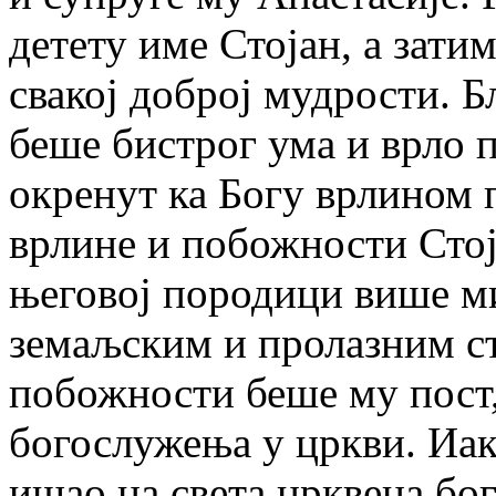
детету име Стојан, а зати
свакој доброј мудрости. 
беше бистрог ума и врло 
окренут ка Богу врлином
врлине и побожности Стоја
његовој породици више ми
земаљским и пролазним с
побожности беше му пост,
богослужења у цркви. Иак
ишао на света црквена бо