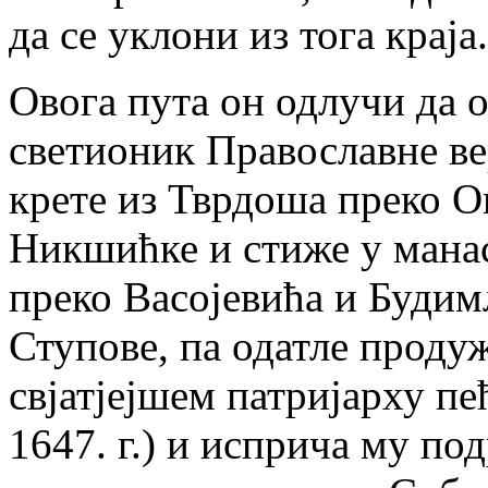
да се уклони из тога краја.
Овога пута он одлучи да от
светионик Православне ве
крете из Тврдоша преко 
Никшићке и стиже у мана
преко Васојевића и Будим
Ступове, па одатле продуж
свјатјејшем патријарху п
1647. г.) и исприча му п