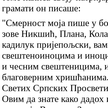
грамати он писаше:
"Смерност моја пише у бог
зове Никшић, Плана, Кола
кадилук пријепољски, ва
свештеноиноцима и иноци
и чесним свештеницима, и
благоверним хришћанима.
Светих Српских Просветит
Овим да знате како дадох