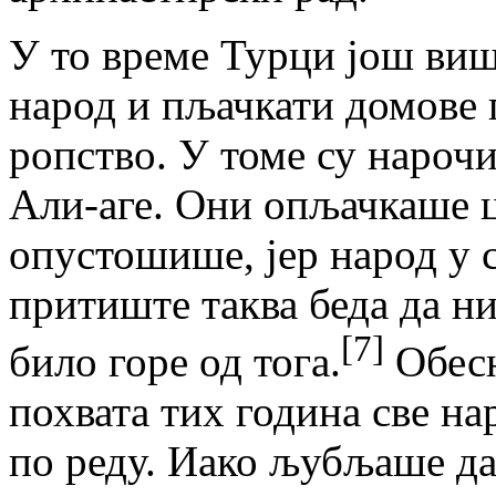
У то време Турци још ви
народ и пљачкати домове 
ропство. У томе су нароч
Али-аге. Они опљачкаше ц
опустошише, јер народ у с
притиште таква беда да н
[7]
било горе од тога.
Обесн
похвата тих година све на
по реду. Иако љубљаше да