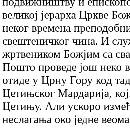
подвижништву и епископст
великој јерарха Цркве Бож
неког времена преподобни
свештеничког чина. И слу
жртвеником Божјим са св
Пошто проведе још неко в
отиде у Црну Гору код т
Цетињског Мардарија, који
Цетињу. Али ускоро измећ
неслагања око једне веома