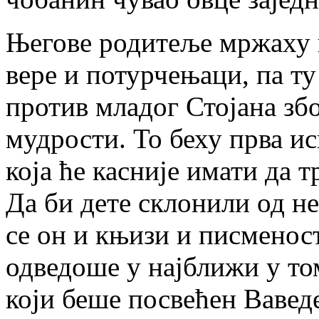
Његове родитеље мржаху н
вере и потурчењаци, па т
против младог Стојана зб
мудрости. То беху прва и
која ће касније имати да 
Да би дете склонили од не
се он и књизи и писменос
одведоше у најближи у том
који беше посвећен Вавед