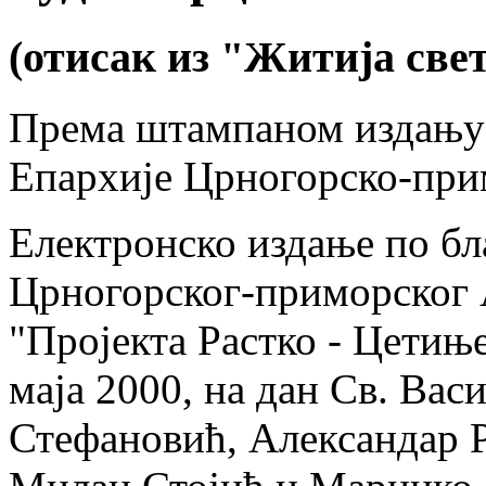
(отисак из "Житија свет
Према штампаном издању:
Епархије Црногорско-при
Електронско издање по б
Црногорског-приморског 
"Пројекта Растко - Цетињ
маја 2000, на дан Св. Вас
Стефановић, Александар 