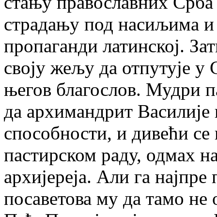
стању православних Срба
страдању под насиљима и 
пропаганди латинској. За
своју жељу да отпутује у С
његов благослов. Мудри п
да архимандрит Василије 
способности, и дивећи с
пастирском раду, одмах на
архијереја. Али га најпре
посаветова му да тамо не 