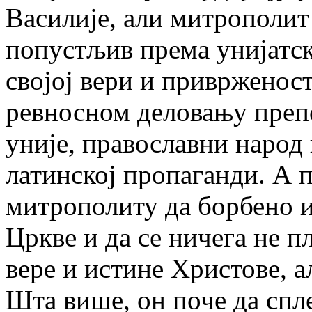
Василије, али митрополит 
попустљив према унијатск
својој вери и приврженост
ревносном деловању преп
уније, православни народ
латинској пропаганди. А 
митрополиту да борбено 
Цркве и да се ничега не п
вере и истине Христове, 
Шта више, он поче да спл