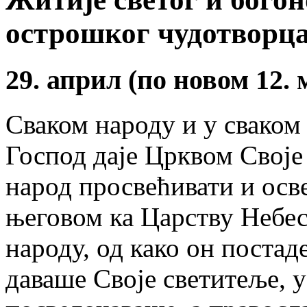
острошког чудотворца
29. април (по новом 12. 
Сваком народу и у свако
Господ даје Црквом Своје 
народ просвећивати и осв
његовом ка Царству Небе
народу, од како он поста
даваше Своје светитеље, 