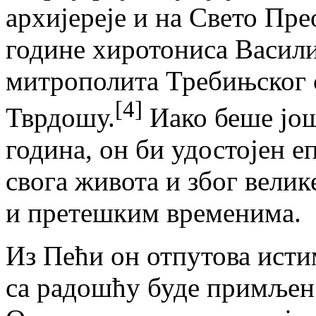
архијереје и на Свето Пр
године хиротониса Василиј
митрополита Требињског 
[4]
Тврдошу.
Иако беше још
година, он би удостојен е
свога живота и због вели
и претешким временима.
Из Пећи он отпутова исти
са радошћу буде примљен 