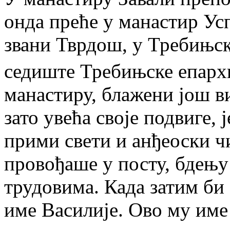
онда преће у манастир Ус
звани Тврдош, у Требињск
седиште Требињске епархи
манастиру, блажени још 
зато увећа своје подвиге, 
прими свети и анђеоски ч
провођаше у посту, бдењу
трудовима. Када затим б
име Василије. Ово му име