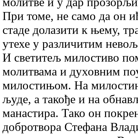
молитве и у дар прозорљи
При томе, не само да он и
стаде долазити к њему, т
утехе у различитим невољ
И светитељ милостиво по
молитвама и духовним поу
милостињом. На милостињ
људе, а такође и на обна
манастира. Тако он покре
добротвора Стефана Влад