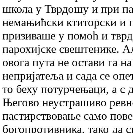
школа у Тврдошу и при па
немањићски ктиторски и 
призиваше у помоћ и тврд
парохијске свештенике. А
овога пута не остави га н
непријатеља и сада се опе
то беху потурчењаци, а с 
Његово неустрашиво ревн
пастирствовање само пов
богопротивника, тако да 