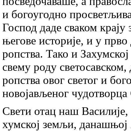
посведочаваше, а правосл
и богоугодно просветљива
Господ даде сваком крају
његове историје, и у прво
ропства. Тако и Захумској
свему роду светосавском, 
ропства овог светог и бог
новојављеног чудотворца 
Свети отац наш Василије,
хумској земљи, данашњој 