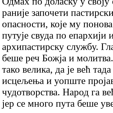
Одмах по доласку у своју 
раније започети пастирски
опасности, које му понов
путује свуда по епархији 
архипастирску службу. Гл
беше реч Божја и молитва
тако велика, да је већ тад
исцељења и уопште пројав
чудотворства. Народ га ве
јер се много пута беше ув