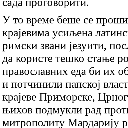
сада проговорити.
У то време беше се прош
крајевима усиљена латинс
римски звани језуити, по
да користе тешко стање р
православних еда би их об
и потчинили папској власт
крајеве Приморске, Црног
њихов подмукли рад прот
митрополиту Мардарију 