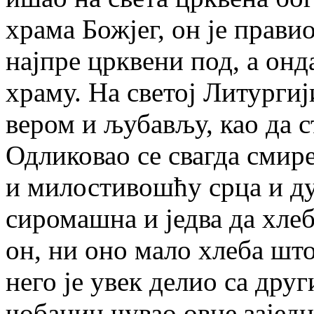
храма Божјег, он је прави
најпре црквени под, а онд
храму. На светој Литургиј
вером и љубављу, као да 
Одликовао се свагда смир
и милостивошћу срца и д
сиромашна и једва да хле
он, ни оно мало хлеба што 
него је увек делио са друг
чобанин чувао овце зајед