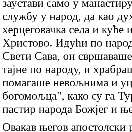
заустави само у манастиру
службу у народ, да као ду
херцеговачка села и куће 
Христово. Идући по народ
Свети Сава, он свршаваше
тајне по народу, и храбра
помагаше невољнима и уц
богомољца", како су га Ту
пастир народа Божјег и њ
Овакав његов апостолски 