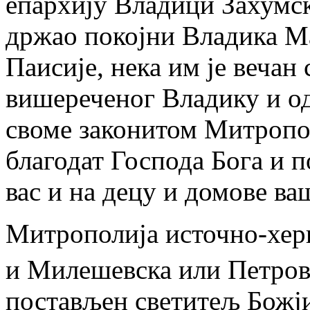
епархију Владици Захумск
држао покојни Владика М
Паисије, нека им је вечан
вишереченог Владику и од
своме законитом Митропол
благодат Господа Бога и 
вас и на децу и домове ва
Митрополија источно-херц
и Милешевска или Петров
постављен светитељ Божји 