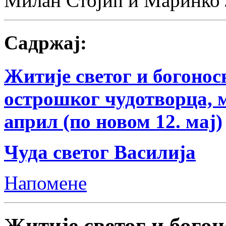
Милан Стојић и Маринко
Садржај:
Житије светог и богонос
острошког чудотворца, 
април (по новом 12. мај)
Чуда светог Василија
Напомене
Житије светог и богон