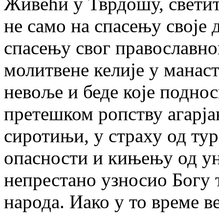
Живећи у Тврдошу, светит
не само на спасењу своје 
спасењу свог православног
молитвене келије у манаст
невоље и беде које поднос
претешком ропству агарја
сиротињи, у страху од тур
опасности и кињењу од уни
непрестано узносио Богу 
народа. Иако у то време в