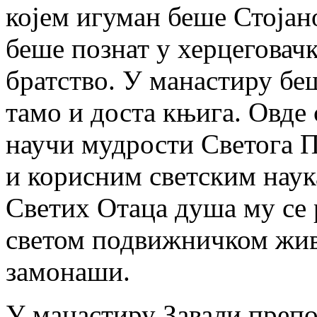
којем игуман беше Стоја
беше познат у херцеговач
братство. У манастиру бе
тамо и доста књига. Овде
научи мудрости Светога П
и корисним светским наук
Светих Отаца душа му се
светом подвижничком жив
замонаши.
У манастиру Завали препо