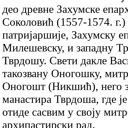
део древне Захумске епарх
Соколовић (1557-1574. г.
патријаршије, Захумску е
Милешевску, и западну Тр
Тврдошу. Свети дакле Васи
такозвану Оногошку, митр
Оногошт (Никшић), него з
манастира Тврдоша, где је
отиде сасвим у своју мит
архипастирски рад.