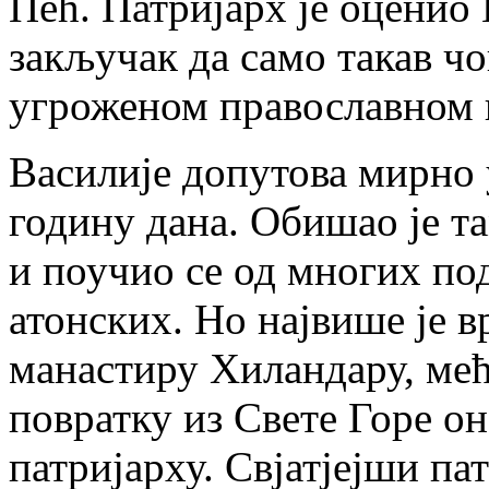
Пећ. Патријарх је оценио 
закључак да само такав ч
угроженом православном 
Василије допутова мирно 
годину дана. Обишао је т
и поучио се од многих п
атонских. Но највише је 
манастиру Хиландару, ме
повратку из Свете Горе он
патријарху. Свјатјејши пат