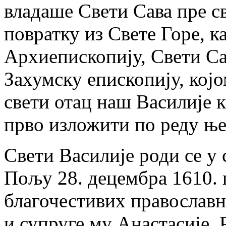
владаше Свети Сава пре св
повратку из Свете Горе, к
Архиепископију, Свети Са
Захумску епископију, којо
свети отац наш Василије 
прво изложити по реду ње
Свети Василије роди се 
Пољу 28. децембра 1610. 
благочестивих православ
и супруге му Анастасије.