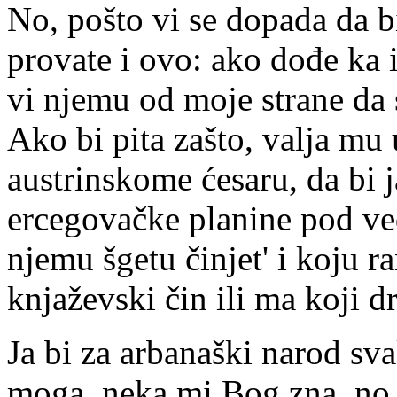
No, pošto vi se dopada da bi
provate i ovo: ako dođe ka i 
vi njemu od moje strane da 
Ako bi pita zašto, valja mu 
austrinskome ćesaru, da bi j
ercegovačke planine pod ve
njemu šgetu činjet' i koju ra
knjaževski čin ili ma koji d
Ja bi za arbanaški narod sva
moga, neka mi Bog zna, no 