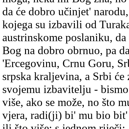
da će dobro učinjet' narodu,
kojega su izbavili od Turak
austrinskome poslaniku, da
Bog na dobro obrnuo, pa da
'Ercegovinu, Crnu Goru, Srbi
srpska kraljevina, a Srbi će 
svojemu izbavitelju - bismo
više, ako se može, no što mu
vjera, radi(ji) bi' mu bio bi
ili što više; s jednom riječi