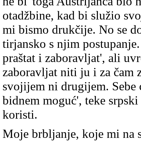
ne bi' toga Austrijanca bio 
otadžbine, kad bi služio svo
mi bismo drukčije. No se d
tirjansko s njim postupanj
praštat i zaboravljat', ali 
zaboravljat niti ju i za čam
svojijem ni drugijem. Sebe 
bidnem moguć', teke srpsk
koristi.
Moje brbljanje, koje mi na s