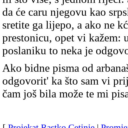
da će caru njegovu kao srps
sretite ga lijepo, a ako ne 
prestonicu, opet vi kažem: u
poslaniku to neka je odgovo
Ako bidne pisma od arbanaš
odgovorit' ka što sam vi prij
čam još bila može te mi pisa
[
Projekat Rastko Cetinje
|
Promje